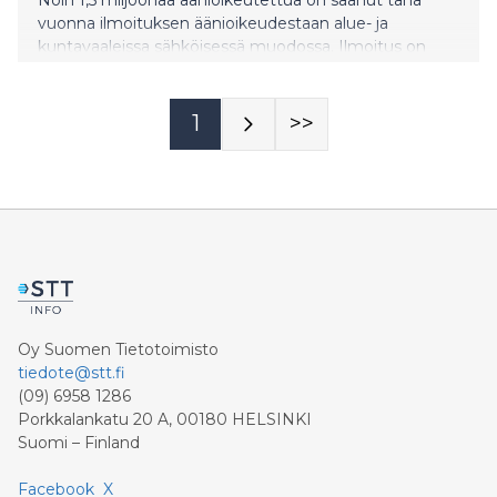
vuonna ilmoituksen äänioikeudestaan alue- ja
kuntavaaleissa sähköisessä muodossa. Ilmoitus on
tullut sähköisenä kaikille niille äänioikeutetuille, joilla on
käytössä Suomi.fi-viestit.
1
>>
Oy Suomen Tietotoimisto
tiedote@stt.fi
(09) 6958 1286
Porkkalankatu 20 A, 00180 HELSINKI
Suomi – Finland
Facebook
X