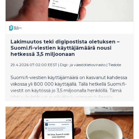
Lakimuutos teki digipostista oletuksen –
Suomi.fi-viestien käyttäjämäärä nousi
hetkessä 3,5 miljoonaan
29.4.2026 07:02:00 EEST
|
Digi- ja väestötietovirasto
|
Tiedote
Suomi.fi-viestien käyttäjämäärä on kasvanut kahdessa
viikossa yli 800 000 käyttäjällä. Tällä hetkellä Suomi.fi-
viestit on käytössä jo 3,5 miljoonalla henkilöllä. Tämä
johtuu huhtikuun puolivälissä voimaan tulleesta
lakimuutoksesta. Sen myötä viranomaisten
digipalvelujen käyttäjät on ohjattu ottamaan Suomi.fi-
viestit käyttöön, kun he tunnistautuvat jonkin
viranomaisen sähköiseen asiointipalveluun.