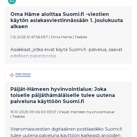
Oma Häme aloittaa Suomi.fi -viestien
käytön asiakasviestinnässään 1. joulukuuta
alkaen
1.12.2025 12:47:56 EET
|
Oma Häme
|
Tiedote
Asiakkaat, jotka eivät käytä Suomi.fi -palvelua, saavat
edelleen paperipostia.
Päijät-Hämeen hyvinvointialue: Joka
toiselle päijäthämäläiselle tulee uutena
palveluna käyttöön Suomi.fi
15.10.2025 09:06:00 EEST
|
Päijät-Hämeen hyvinvointialue
|
Tiedote
Viranomaisviestien digitaalinen postilaatikko Suomi.fi
tulee uutena palveluna käyttöön karkeasti arvioiden