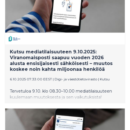
Kutsu mediatilaisuuteen 9.10.2025:
Viranomaisposti saapuu vuoden 2026
alusta ensisijaisesti sähköisesti – muutos
koskee noin kahta miljoonaa henkilöä
6.10.2025 07:33:00 EEST
|
Digi- ja väestötietovirasto
|
Kutsu
Tervetuloa 9.10. klo 08.30–10.00 mediatilaisuuteen
kuulemaan muutoksesta ja sen vaikutuksista!