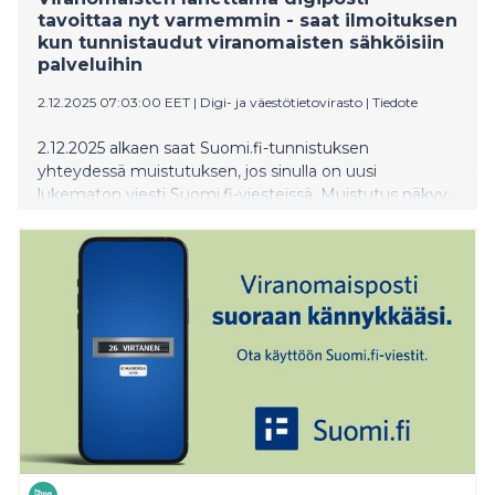
tavoittaa nyt varmemmin - saat ilmoituksen
kun tunnistaudut viranomaisten sähköisiin
palveluihin
2.12.2025 07:03:00 EET
|
Digi- ja väestötietovirasto
|
Tiedote
2.12.2025 alkaen saat Suomi.fi-tunnistuksen
yhteydessä muistutuksen, jos sinulla on uusi
lukematon viesti Suomi.fi-viesteissä. Muistutus näkyy,
kun tunnistaudut valtion, kunnan tai hyvinvointialueen
sähköisiin asiointipalveluihin. Muutos auttaa
varmistamaan, että tärkeät viranomaisviestit, kuten
päätökset, laskut ja ajanvarauskirjeet, tulevat varmasti
huomatuiksi.