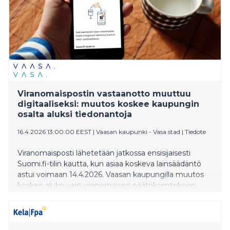
Viranomaispostin vastaanotto muuttuu
digitaaliseksi: muutos koskee kaupungin
osalta aluksi tiedonantoja
16.4.2026 13:00:00 EEST
|
Vaasan kaupunki - Vasa stad
|
Tiedote
Viranomaisposti lähetetään jatkossa ensisijaisesti
Suomi.fi-tilin kautta, kun asiaa koskeva lainsäädäntö
astui voimaan 14.4.2026. Vaasan kaupungilla muutos
koskee aluksi vain viranomaisen päätöksentekoon
liittyviä tiedoksiantoja.