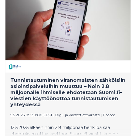
Tunnistautuminen viranomaisten sähköisiin
asiointipalveluihin muuttuu – Noin 2,8
miljoonalle ihmiselle ehdotetaan Suomi.fi-
viestien käyttöönottoa tunnistautumisen
yhteydessä
5.5.2025 09:30:00 EEST
|
Digi- ja väestötietovirasto
|
Tiedote
12.5.2025 alkaen noin 2,8 miljoonaa henkilöä saa
ehdotuksen ottaa käyttöön Suomi.fi-viestit, kun he