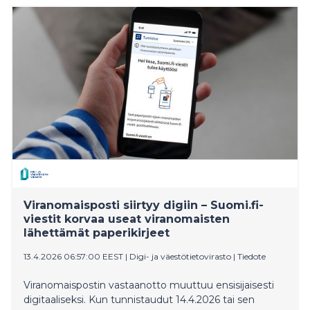
hallintopäätöksistä.
Viranomaisposti siirtyy digiin – Suomi.fi-
viestit korvaa useat viranomaisten
lähettämät paperikirjeet
13.4.2026 06:57:00 EEST
|
Digi- ja väestötietovirasto
|
Tiedote
Viranomaispostin vastaanotto muuttuu ensisijaisesti
digitaaliseksi. Kun tunnistaudut 14.4.2026 tai sen