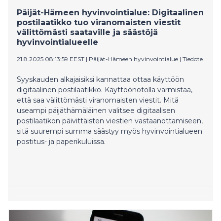
Päijät-Hämeen hyvinvointialue: Digitaalinen
postilaatikko tuo viranomaisten viestit
välittömästi saataville ja säästöjä
hyvinvointialueelle
21.8.2025 08:13:59 EEST
|
Päijät-Hämeen hyvinvointialue
|
Tiedote
Syyskauden alkajaisiksi kannattaa ottaa käyttöön
digitaalinen postilaatikko. Käyttöönotolla varmistaa,
että saa välittömästi viranomaisten viestit. Mitä
useampi päijäthämäläinen valitsee digitaalisen
postilaatikon päivittäisten viestien vastaanottamiseen,
sitä suurempi summa säästyy myös hyvinvointialueen
postitus- ja paperikuluissa.