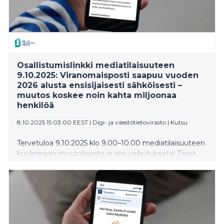
Osallistumislinkki mediatilaisuuteen
9.10.2025: Viranomaisposti saapuu vuoden
2026 alusta ensisijaisesti sähköisesti –
muutos koskee noin kahta miljoonaa
henkilöä
8.10.2025 15:03:00 EEST
|
Digi- ja väestötietovirasto
|
Kutsu
Tervetuloa 9.10.2025 klo 9.00–10.00 mediatilaisuuteen
kuulemaan muutoksesta ja sen vaikutuksista! Tässä
viestissä saat etäosallistumislinkin tilaisuuteen.