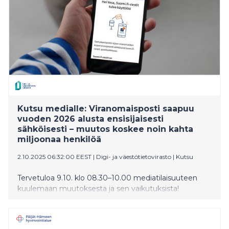
Kutsu medialle: Viranomaisposti saapuu
vuoden 2026 alusta ensisijaisesti
sähköisesti – muutos koskee noin kahta
miljoonaa henkilöä
2.10.2025 06:32:00 EEST
|
Digi- ja väestötietovirasto
|
Kutsu
Tervetuloa 9.10. klo 08.30–10.00 mediatilaisuuteen
kuulemaan muutoksesta ja sen vaikutuksista!