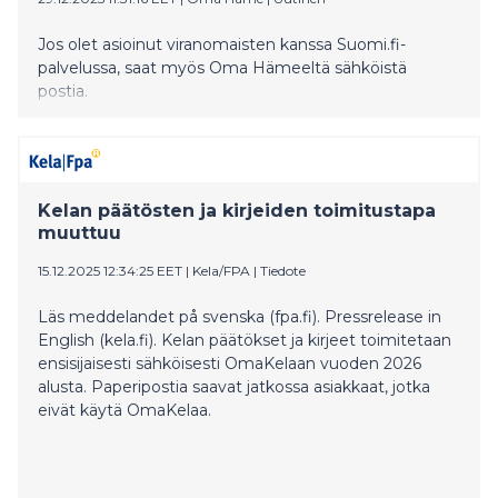
Jos olet asioinut viranomaisten kanssa Suomi.fi-
palvelussa, saat myös Oma Hämeeltä sähköistä
postia.
Kelan päätösten ja kirjeiden toimitustapa
muuttuu
15.12.2025 12:34:25 EET
|
Kela/FPA
|
Tiedote
Läs meddelandet på svenska (fpa.fi). Pressrelease in
English (kela.fi). Kelan päätökset ja kirjeet toimitetaan
ensisijaisesti sähköisesti OmaKelaan vuoden 2026
alusta. Paperipostia saavat jatkossa asiakkaat, jotka
eivät käytä OmaKelaa.