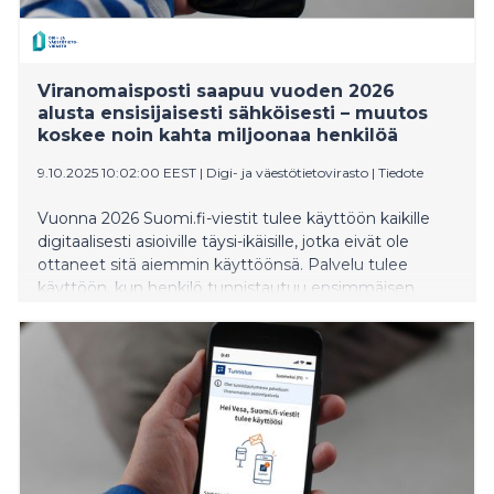
Viranomaisposti saapuu vuoden 2026
alusta ensisijaisesti sähköisesti – muutos
koskee noin kahta miljoonaa henkilöä
9.10.2025 10:02:00 EEST
|
Digi- ja väestötietovirasto
|
Tiedote
Vuonna 2026 Suomi.fi-viestit tulee käyttöön kaikille
digitaalisesti asioiville täysi-ikäisille, jotka eivät ole
ottaneet sitä aiemmin käyttöönsä. Palvelu tulee
käyttöön, kun henkilö tunnistautuu ensimmäisen
kerran vuonna 2026 jonkin viranomaisen sähköiseen
asiointipalveluun. Muutoksen jälkeen viranomaispostia
vastaanottaa ensisijaisesti digitaalisesti yli neljä
miljoonaa henkilöä.