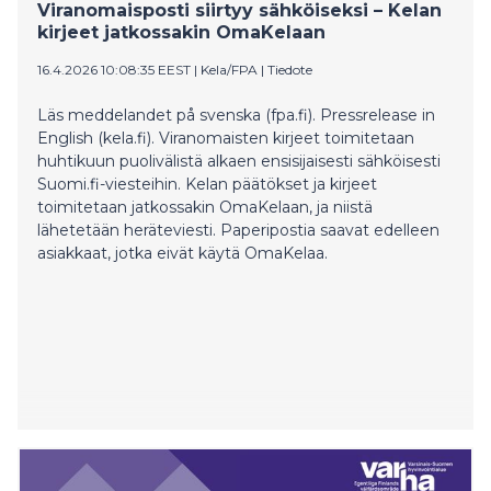
Viranomaisposti siirtyy sähköiseksi – Kelan
kirjeet jatkossakin OmaKelaan
16.4.2026 10:08:35 EEST
|
Kela/FPA
|
Tiedote
Läs meddelandet på svenska (fpa.fi). Pressrelease in
English (kela.fi). Viranomaisten kirjeet toimitetaan
huhtikuun puolivälistä alkaen ensisijaisesti sähköisesti
Suomi.fi-viesteihin. Kelan päätökset ja kirjeet
toimitetaan jatkossakin OmaKelaan, ja niistä
lähetetään heräteviesti. Paperipostia saavat edelleen
asiakkaat, jotka eivät käytä OmaKelaa.