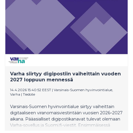
Varha siirtyy digipostiin vaiheittain vuoden
2027 loppuun mennessä
14.4.2026 15:40:52 EEST
|
Varsinais-Suomen hyvinvointialue,
Varha
|
Tiedote
Varsinais-Suomen hyvinvointialue siirtyy vaiheittain
digitaaliseen viranomaisviestintään vuosien 2026–2027
aikana. Pääasialliset digipostikanavat tulevat olemaan
Varha-sovellus ja Suomi.fi-viestit. Ensimmäisessä
vaiheessa digipostiin siirtyy osa Varhan