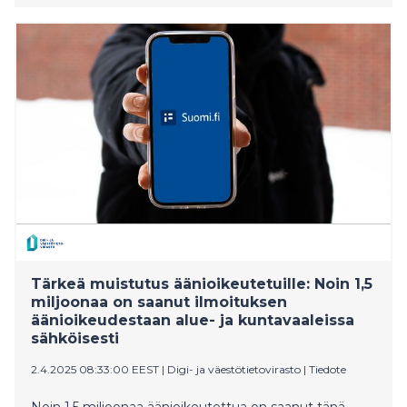
tunnistautuvat julkisen hallinnon sähköisiin
asiointipalveluihin. Nyt tehtävän muutoksen
tavoitteena on kannustaa ihmisiä siirtymään
vastaanottamaan viranomaisposti ensisijaisesti
sähköisesti.
Tärkeä muistutus äänioikeutetuille: Noin 1,5
miljoonaa on saanut ilmoituksen
äänioikeudestaan alue- ja kuntavaaleissa
sähköisesti
2.4.2025 08:33:00 EEST
|
Digi- ja väestötietovirasto
|
Tiedote
Noin 1,5 miljoonaa äänioikeutettua on saanut tänä