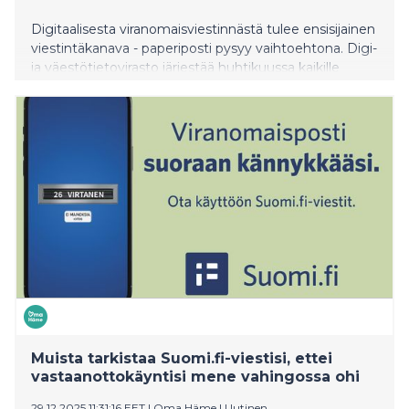
Digitaalisesta viranomaisviestinnästä tulee ensisijainen
viestintäkanava - paperiposti pysyy vaihtoehtona. Digi-
ja väestötietovirasto järjestää huhtikuussa kaikille
avoimia webinaareja digitaaliseen viranomaispostiin
siirtymisestä.
Muista tarkistaa Suomi.fi-viestisi, ettei
vastaanottokäyntisi mene vahingossa ohi
29.12.2025 11:31:16 EET
|
Oma Häme
|
Uutinen