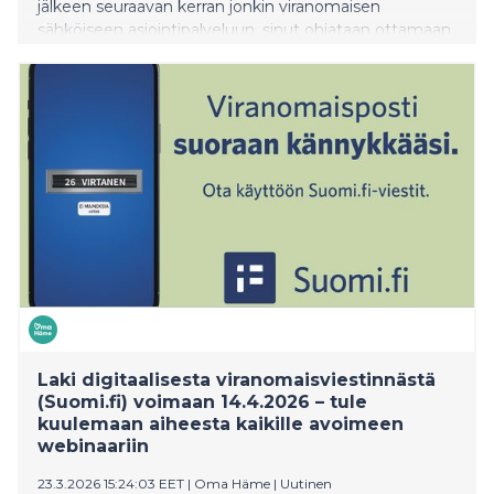
jälkeen seuraavan kerran jonkin viranomaisen
sähköiseen asiointipalveluun, sinut ohjataan ottamaan
Suomi.fi-viestit käyttöön. Jatkossa saat sinne postia
useilta viranomaisilta. Suomi.fi-viestit korvaa
viranomaisilta saapuvan paperipostin: sama asia ei
saavu enää myöhemmin kirjeenä kotiin.
Laki digitaalisesta viranomaisviestinnästä
(Suomi.fi) voimaan 14.4.2026 – tule
kuulemaan aiheesta kaikille avoimeen
webinaariin
23.3.2026 15:24:03 EET
|
Oma Häme
|
Uutinen