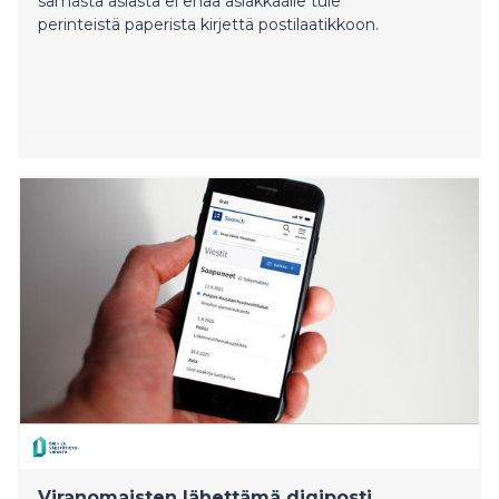
samasta asiasta ei enää asiakkaalle tule
perinteistä paperista kirjettä postilaatikkoon.
Viranomaisten lähettämä digiposti