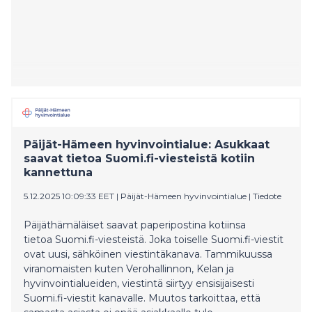
Päijät-Hämeen hyvinvointialue: Asukkaat
saavat tietoa Suomi.fi-viesteistä kotiin
kannettuna
5.12.2025 10:09:33 EET
|
Päijät-Hämeen hyvinvointialue
|
Tiedote
Päijäthämäläiset saavat paperipostina kotiinsa
tietoa Suomi.fi-viesteistä. Joka toiselle Suomi.fi-viestit
ovat uusi, sähköinen viestintäkanava. Tammikuussa
viranomaisten kuten Verohallinnon, Kelan ja
hyvinvointialueiden, viestintä siirtyy ensisijaisesti
Suomi.fi-viestit kanavalle. Muutos tarkoittaa, että