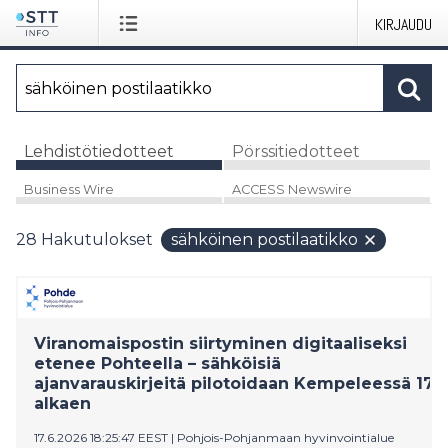
KIRJAUDU
Lehdistötiedotteet
Pörssitiedotteet
Business Wire
ACCESS Newswire
28
Hakutulokset
sähköinen postilaatikko
Viranomaispostin siirtyminen digitaaliseksi
etenee Pohteella – sähköisiä
ajanvarauskirjeitä pilotoidaan Kempeleessä 17.6
alkaen
17.6.2026 18:25:47 EEST
|
Pohjois-Pohjanmaan hyvinvointialue