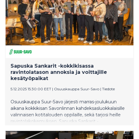
​​Sapuska Sankarit -kokkikisassa
ravintolatason annoksia ja voittajille
kesätyöpaikat​
5.12.2025 15:30:00 EET
|
Osuuskauppa Suur-Savo
|
Tiedote
Osuuskauppa Suur-Savo järjesti marras-joulukuun
aikana kokkikisan Savonlinnan kahdeksasluokkalaisille
valinnaisen kotitalouden oppilaille, sekä tarjosi heille
ravintolakokemuksen. Sapuska Sankarit -
finaalissa loihdittiin upeita annoksia ja kokkikisan
voittajat ansaitsivat itselleen kesätyöpaikat Suur-