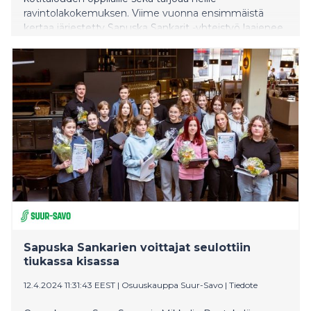
ravintolakokemuksen. Viime vuonna ensimmäistä
kertaa järjestetty Sapuska Sankarit -yhteistyö laajenee
tänä vuonna Mikkelistä Savonlinnaan. Yhteistyön avulla
halutaan lisätä nuorten tietoisuutta ravintola-alan
työpaikoista, ammateista ja koulutusmahdollisuuksista
sekä innostaa heitä hakeutumaan alalle.
Sapuska Sankarien voittajat seulottiin
tiukassa kisassa
12.4.2024 11:31:43 EEST
|
Osuuskauppa Suur-Savo
|
Tiedote