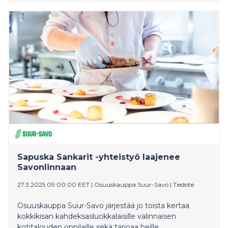
annoksia ja kokkikisan voittajat ansaitsivat voitoillaan
myös kesätyöpaikat Suur-Savolle.
Sapuska Sankarit -yhteistyö laajenee
Savonlinnaan
27.3.2025 09:00:00 EET
|
Osuuskauppa Suur-Savo
|
Tiedote
Osuuskauppa Suur-Savo järjestää jo toista kertaa
kokkikisan kahdeksasluokkalaisille valinnaisen
kotitalouden oppilaille sekä tarjoaa heille