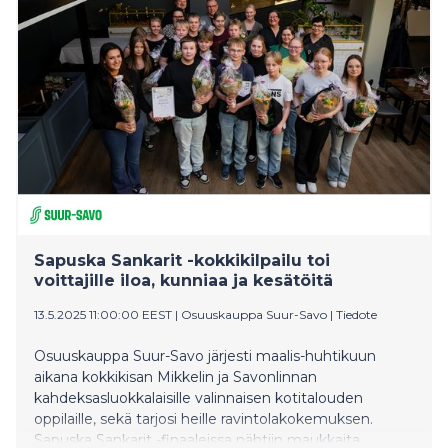
Savolle.
Sapuska Sankarit -kokkikilpailu toi
voittajille iloa, kunniaa ja kesätöitä
13.5.2025 11:00:00 EEST
|
Osuuskauppa Suur-Savo
|
Tiedote
Osuuskauppa Suur-Savo järjesti maalis-huhtikuun
aikana kokkikisan Mikkelin ja Savonlinnan
kahdeksasluokkalaisille valinnaisen kotitalouden
oppilaille, sekä tarjosi heille ravintolakokemuksen.
Sapuska Sankarit -finaaleissa nähtiin maukkaita