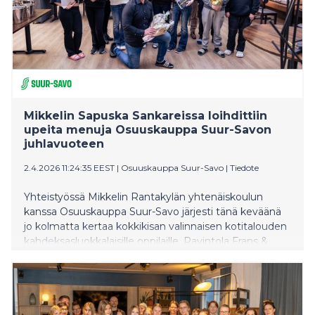
​​Mikkelin Sapuska Sankareissa loihdittiin
upeita menuja Osuuskauppa Suur-Savon
juhlavuoteen​
2.4.2026 11:24:35 EEST
|
Osuuskauppa Suur-Savo
|
Tiedote
Yhteistyössä Mikkelin Rantakylän yhtenäiskoulun
kanssa Osuuskauppa Suur-Savo järjesti tänä keväänä
jo kolmatta kertaa kokkikisan valinnaisen kotitalouden
kahdeksasluokkalaisille oppilaille. Ravintola Frans &
Michellessä 1.4. järjestetyssä Sapuska Sankarit -
finaalissa nähtiin huikeita onnistumisia ja luotiin upeita
menuja Suur-Savon 110-vuotisjuhlavuoden kunniaksi.
Kokkikisan voittajat palkittiin kesätyöpaikoin.