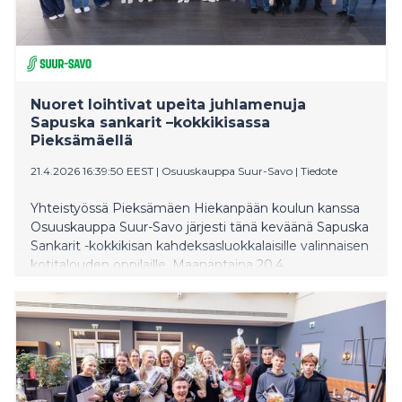
Nuoret loihtivat upeita juhlamenuja
Sapuska sankarit –kokkikisassa
Pieksämäellä
21.4.2026 16:39:50 EEST
|
Osuuskauppa Suur-Savo
|
Tiedote
Yhteistyössä Pieksämäen Hiekanpään koulun kanssa
Osuuskauppa Suur-Savo järjesti tänä keväänä Sapuska
Sankarit -kokkikisan kahdeksasluokkalaisille valinnaisen
kotitalouden oppilaille. Maanantaina 20.4.
Pieksämäellä järjestetyssä finaalissa nähtiin upeita
juhlamenuja, hienoja onnistumisia ja aitoa innostusta
ruoanlaittoa kohtaan. Kokkikisan voittajajoukkue
palkittiin kesätyöpaikoilla.