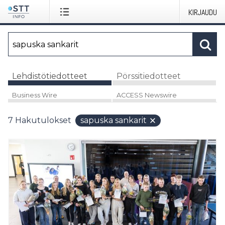
KIRJAUDU
Lehdistötiedotteet
Pörssitiedotteet
Business Wire
ACCESS Newswire
7
Hakutulokset
sapuska sankarit