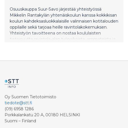
Osuuskauppa Suur-Savo järjestää yhteistyössä
Mikkelin Rantakylän yhtenäiskoulun kanssa kokkikisan
koulun kahdeksasluokkalaisille valinnaisen kotitalouden
oppilaille sekä tarjoaa heille ravintolakokemuksen.
Yhteistyön tavoitteena on nostaa koululaisten
tietoisuutta ravintola-alan työpaikoista, ammateista ja
koulutusmahdollisuuksista sekä innostaa heitä
hakeutumaan alalle.
Oy Suomen Tietotoimisto
tiedote@stt.fi
(09) 6958 1286
Porkkalankatu 20 A, 00180 HELSINKI
Suomi – Finland