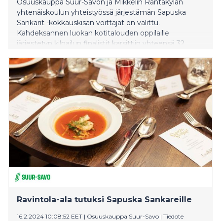
Osuuskauppa Suur-Savon ja Mikkelin Rantakylän
yhtenäiskoulun yhteistyössä järjestämän Sapuska
Sankarit -kokkauskisan voittajat on valittu.
Kahdeksannen luokan kotitalouden oppilaille
järjestetyn kilpailun finalistit karsittiin yhteensä 32
kokkiparin joukosta. Arvovaltainen tuomaristo valitsi
alku-, pää- ja jälkiruokasarjojen voittajat.
Ravintola-ala tutuksi Sapuska Sankareille
16.2.2024 10:08:52 EET
|
Osuuskauppa Suur-Savo
|
Tiedote