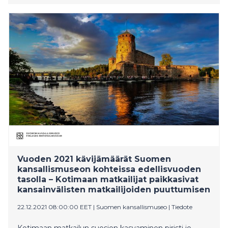
valmistunut 1953, ja sen on suunnitellut arkkitehti Erkki
Koiso-Kanttila perheelleen. Suomen kansallismuseoon
kuuluva Seurasaaren ulkomuseo on perustettu
vuonna 1909. Museo esittelee suomalaista
rakennusperintöä ja asumisen tapaa 1600-luvulta
1900-luvulle kaikkiaan liki 90 eri puolilta Suomea
tuodun rakennuksen kautta. Edellinen
rakennuskokonaisuus siirrettiin Seurasaareen 40
vuotta sitten.
Vuoden 2021 kävijämäärät Suomen
kansallismuseon kohteissa edellisvuoden
tasolla – Kotimaan matkailijat paikkasivat
kansainvälisten matkailijoiden puuttumisen
22.12.2021 08:00:00 EET
|
Suomen kansallismuseo
|
Tiedote
Kotimaan matkailun suosion kasvaminen piristi jo