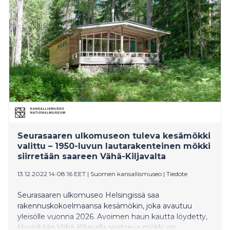
esittelevän Seurasaaren ulkomuseon
kokemuksellisesti kiinni nykyaikaan. Seurasaaren
ulkomuseo avautuu kesäkauteen 15.5.2026.
Seurasaaren ulkomuseon tuleva kesämökki
valittu – 1950-luvun lautarakenteinen mökki
siirretään saareen Vähä-Kiljavalta
13.12.2022 14:08:16 EET
|
Suomen kansallismuseo
|
Tiedote
Seurasaaren ulkomuseo Helsingissä saa
rakennuskokoelmaansa kesämökin, joka avautuu
yleisölle vuonna 2026. Avoimen haun kautta löydetty,
Hyvinkään Vähä-Kiljavalla sijaitseva mökki on