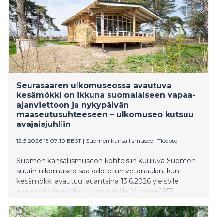
Seurasaaren ulkomuseossa avautuva
kesämökki on ikkuna suomalaiseen vapaa-
ajanviettoon ja nykypäivän
maaseutusuhteeseen – ulkomuseo kutsuu
avajaisjuhliin
12.5.2026 15:07:10 EEST
|
Suomen kansallismuseo
|
Tiedote
Suomen kansallismuseon kohteisiin kuuluva Suomen
suurin ulkomuseo saa odotetun vetonaulan, kun
kesämökki avautuu lauantaina 13.6.2026 yleisölle
avajaispäivän mökkiolympialaisilla. Vuonna 1953
valmistunut, ja Hyvinkäältä Helsinkiin viime syksynä
siirretty kesämökki tuo talonpoikaista asumista