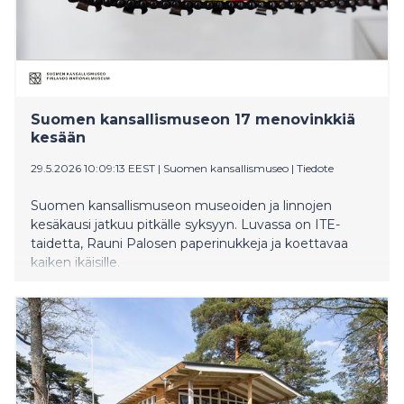
Suomen kansallismuseon 17 menovinkkiä
kesään
29.5.2026 10:09:13 EEST
|
Suomen kansallismuseo
|
Tiedote
Suomen kansallismuseon museoiden ja linnojen
kesäkausi jatkuu pitkälle syksyyn. Luvassa on ITE-
taidetta, Rauni Palosen paperinukkeja ja koettavaa
kaiken ikäisille.