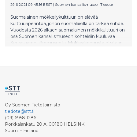
29.6.2021 09:45:16 EEST
|
Suomen kansallismuseo
|
Tiedote
Suomalainen mökkeilykulttuuri on elävää
kulttuuriperintöä, johon suomalaisilla on tärkeä suhde.
Vuodesta 2026 alkaen suomalainen mökkikulttuuri on
osa Suomen kansallismuseon kohteisiin kuuluvaa
Seurasaaren ulkomuseota. Mökkirakennusta etsitään
avoimella haulla kesän ja syksyn aikana.
Oy Suomen Tietotoimisto
tiedote@stt.fi
(09) 6958 1286
Porkkalankatu 20 A, 00180 HELSINKI
Suomi – Finland