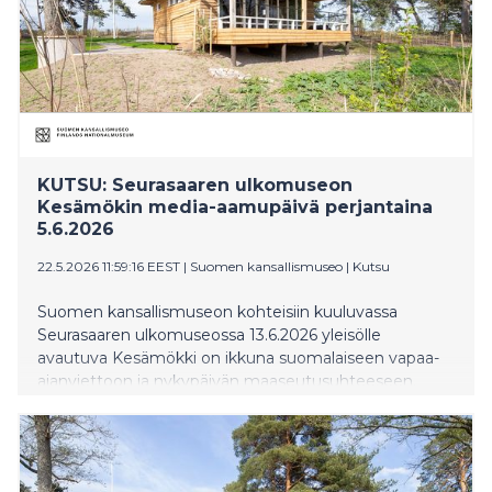
KUTSU: Seurasaaren ulkomuseon
Kesämökin media-aamupäivä perjantaina
5.6.2026
22.5.2026 11:59:16 EEST
|
Suomen kansallismuseo
|
Kutsu
Suomen kansallismuseon kohteisiin kuuluvassa
Seurasaaren ulkomuseossa 13.6.2026 yleisölle
avautuva Kesämökki on ikkuna suomalaiseen vapaa-
ajanviettoon ja nykypäivän maaseutusuhteeseen.
Kutsumme median edustajia tutustumaan
Kesämökkiin perjantaina 5.6. klo 10–12.30.