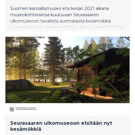
Suomen kansallismuseo etsi kesän 2021 aikana
museokohteisiinsa kuuluvaan Seurasaaren
ulkomuseoon tavallista suomalaista kesämökkiä
avoimella haulla. Valinta tehdään alkuvuodesta 2022 ja
mökki avautuu yleisölle osana mökkipihapiiriä vuonna
2026.
Seurasaaren ulkomuseoon etsitään nyt
kesämökkiä