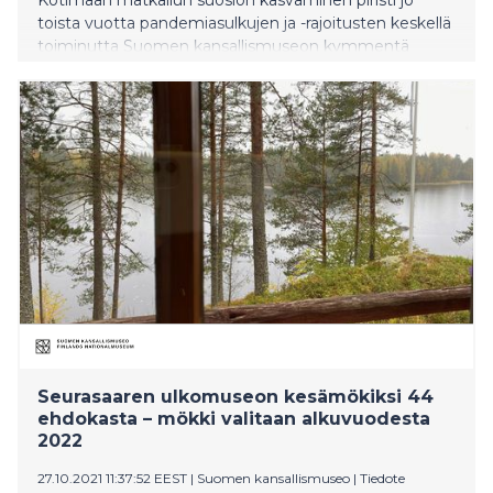
toista vuotta pandemiasulkujen ja -rajoitusten keskellä
toiminutta Suomen kansallismuseon kymmentä
museo- ja nähtävyyskohdetta. Valopilkuiksi nousivat
vuoden kävijäennätys Vankilassa, kesän ennätykset
Hämeen linnassa ja Olavinlinnassa sekä
Kansallismuseon perusnäyttelyuudistuksen
valmistuminen. Vaihtuvista näyttelyistä Nick Ervinckin
veistokset Hämeen linnassa ja Sami Parkkisen
valokuvanäyttely Isä ja poika Kansallismuseossa
keräsivät positiivista palautetta. Vuosi huipentui 2200
esineen saamelaiskokoelman palauttamiseen
Saamelaismuseo Siidalle ja repatriaatiota
kunnioittavan näyttelyn avautumiseen
Kansallismuseossa. Suomen kansallismuseon avoinna
pitämissä kymmenessä museokohteessa vieraili
vuonna 2021 yhteensä 418 086 kävijää.
Seurasaaren ulkomuseon kesämökiksi 44
ehdokasta – mökki valitaan alkuvuodesta
2022
27.10.2021 11:37:52 EEST
|
Suomen kansallismuseo
|
Tiedote