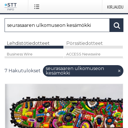
KIRJAUDU
Lehdistötiedotteet
Pörssitiedotteet
Business Wire
ACCESS Newswire
seurasaaren ulkomuseon
7
Hakutulokset
kesämökki