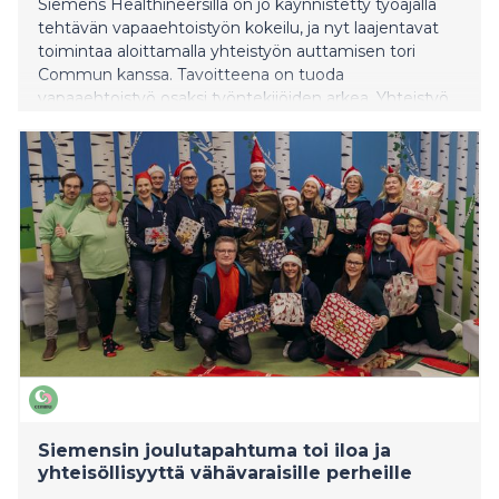
Siemens Healthineersillä on jo käynnistetty työajalla
tehtävän vapaaehtoistyön kokeilu, ja nyt laajentavat
toimintaa aloittamalla yhteistyön auttamisen tori
Commun kanssa. Tavoitteena on tuoda
vapaaehtoistyö osaksi työntekijöiden arkea. Yhteistyö
tarjoaa konkreettisia mahdollisuuksia osallistua
yhteiskunnalliseen hyvään työajalla ja vahvistaa
samalla työn merkityksellisyyttä, yhteisöllisyyttä ja
yrityksen vastuullisuustyötä.
Siemensin joulutapahtuma toi iloa ja
yhteisöllisyyttä vähävaraisille perheille