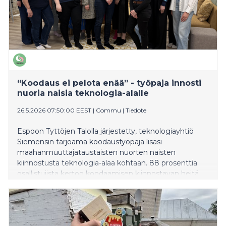
“Koodaus ei pelota enää” - työpaja innosti
nuoria naisia teknologia-alalle
26.5.2026 07:50:00 EEST
|
Commu
|
Tiedote
Espoon Tyttöjen Talolla järjestetty, teknologiayhtiö
Siemensin tarjoama koodaustyöpaja lisäsi
maahanmuuttajataustaisten nuorten naisten
kiinnostusta teknologia-alaa kohtaan. 88 prosenttia
osallistujista kertoo koodaamisen kiinnostavan heitä
nyt enemmän kuin ennen tapahtumaa.