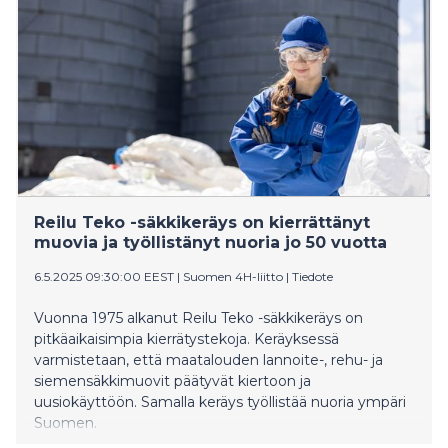
saivat käytännön neuvontaa erilaisiin elämäntilanteisiin
sekä osallistuivat yhteisölliseen tekemiseen.
Tapahtuma oli äärimmäisen kysytty ja varattiin
loppuun alle 24 tunnissa.
Reilu Teko -säkkikeräys on kierrättänyt
muovia ja työllistänyt nuoria jo 50 vuotta
6.5.2025 09:30:00 EEST
|
Suomen 4H-liitto
|
Tiedote
Vuonna 1975 alkanut Reilu Teko -säkkikeräys on
pitkäaikaisimpia kierrätystekoja. Keräyksessä
varmistetaan, että maatalouden lannoite-, rehu- ja
siemensäkkimuovit päätyvät kiertoon ja
uusiokäyttöön. Samalla keräys työllistää nuoria ympäri
Suomen.