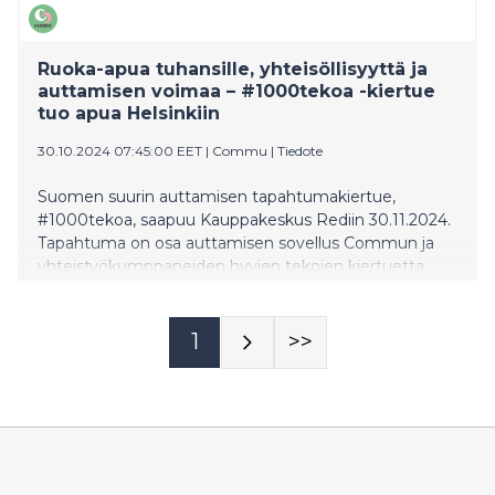
Ruoka-apua tuhansille, yhteisöllisyyttä ja
auttamisen voimaa – #1000tekoa -kiertue
tuo apua Helsinkiin
30.10.2024 07:45:00 EET
|
Commu
|
Tiedote
Suomen suurin auttamisen tapahtumakiertue,
#1000tekoa, saapuu Kauppakeskus Rediin 30.11.2024.
Tapahtuma on osa auttamisen sovellus Commun ja
yhteistyökumppaneiden hyvien tekojen kiertuetta,
joka tuo 1000 kassillista ruokaa, 500 maksutonta
lounasta ja auttajat ja avun tarvitsijat saman katon alle.
1
>>