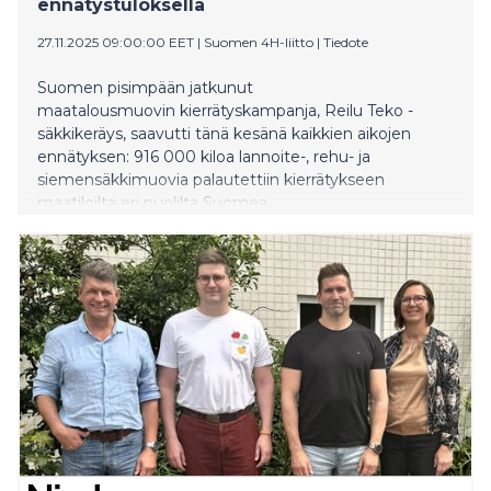
ennätystuloksella
27.11.2025 09:00:00 EET
|
Suomen 4H-liitto
|
Tiedote
Suomen pisimpään jatkunut
maatalousmuovin kierrätyskampanja, Reilu Teko -
säkkikeräys, saavutti tänä kesänä kaikkien aikojen
ennätyksen: 916 000 kiloa lannoite-, rehu- ja
siemensäkkimuovia palautettiin kierrätykseen
maatiloilta eri puolilta Suomea.