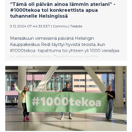
”Tämä oli päivän ainoa lämmin ateriani” -
#1000tekoa toi konkreettista apua
tuhannelle Helsingissä
3.12.2024 07:44:33 EET
|
Commu
|
Tiedote
Marraskuun viimeisenä päivänä Helsingin
Kauppakeskus Redi täyttyi hyvistä teoista, kun
#1000tekoa -tapahtuma toi yhteen yli 1000 vierailijaa
eri elämäntilanteista. Tapahtumassa jaettiin
konkreettista apua ja kannustettiin ihmisiä hyviin
tekoihin. Päivän aikana apua tarvitseville jaettiin 1000
ruokakassia ja tarjottiin 500 maksutonta lämmintä
lounasta. Tunnelmaa kohottivat yhdistysten tuoma
arjen tuki sekä vapaaehtoisten järjestämät suunnatut
aktiviteetit, kuten kasvomaalaus ja pikakampaukset.