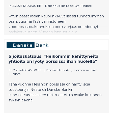
14.2.2025 12:00:00 EET
|
Rakennusliike Lapti Oy
|
Tiedote
KYSin pääsairaalan kaupunkikuvallisesti tunnetuimman
osan, vuonna 1959 valmistuneen
vuodeosastorakennuksen peruskorjaus on edennyt
harjakorkeuteen. Vuoden loppupuolella
käyttöönotettaviin vuodeosastotiloihin tulee käyttöön
149 sairaansijaa. Peruskorjausvaiheen tavoitebudjetti
on n. 77,4 miljoonaa euroa. Pääsairaalan peruskorjaus
on KYS Uusi Sydän -projektin kolmas vaihe.
Sijoituskatsaus: ”Heikommin kehittyneitä
yhtiöitä on lyöty pörssissä ihan huolella”
16.12.2024 10:45:00 EET
|
Danske Bank A/S, Suomen sivuliike
|
Tiedote
Tänä vuonna Helsingin pörssissä on nähty isoja
tuottoeroja. Neste oli Danske Bankin
suomalaisasiakkaiden netto-ostetuin osake kuluneen
syksyn aikana.