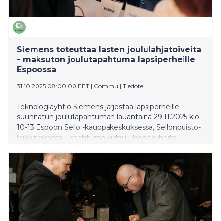
Siemens toteuttaa lasten joululahjatoiveita
- maksuton joulutapahtuma lapsiperheille
Espoossa
31.10.2025 08:00:00 EET
|
Commu
|
Tiedote
Teknologiayhtiö Siemens järjestää lapsiperheille
suunnatun joulutapahtuman lauantaina 29.11.2025 klo
10-13 Espoon Sello -kauppakeskuksessa, Sellonpuisto-
leikkipaikassa. Tapahtuma kutsuu lapsiperheitä
pysähtymään hetkeksi joulun kiireiden keskellä ja
nauttimaan sydämellisestä yhdessäolosta.