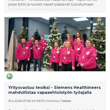
jossa tytöt ja nuoret naiset pääsevät tutustumaan
koodaamiseen rennossa ja kannustavassa
ympäristössä. Tapahtuma pidetään Espoon Tyttöjen
Talolla.
Yritysvastuu teoiksi - Siemens Healthineers
mahdollistaa vapaaehtoistyön työajalla
13.4.2026 07:50:00 EEST
|
Commu
|
Tiedote