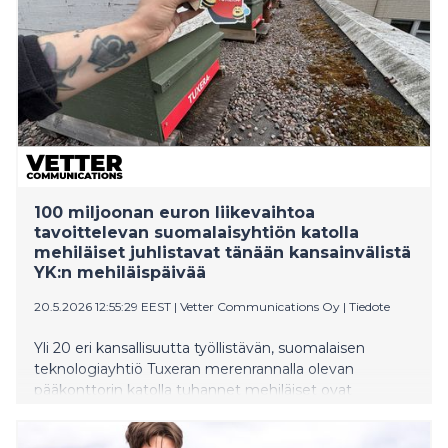
100 miljoonan euron liikevaihtoa
tavoittelevan suomalaisyhtiön katolla
mehiläiset juhlistavat tänään kansainvälistä
YK:n mehiläispäivää
20.5.2026 12:55:29 EEST
|
Vetter Communications Oy
|
Tiedote
Yli 20 eri kansallisuutta työllistävän, suomalaisen
teknologiayhtiö Tuxeran merenrannalla olevan
pääkonttorin katolla tuhannet mehiläiset ovat
heränneet uuteen kesään. Siksi yhtiössä myös
huomioidaan tänään 20.5.2026 vietettävää YK:n