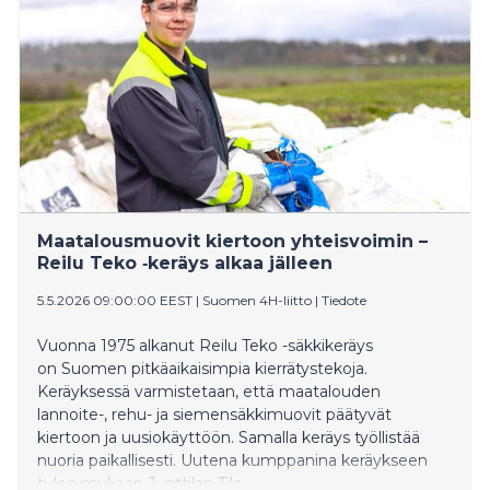
Maailman mehiläispäivää (World Bee Day). Yhtiö
panostaa myös työntekijöiden viihtyisyyteen
poikkeuksellisen inspiroivalla työyhteisöllä ja palvelee
globaaleja asiakkaita kuten NASAa.
Maatalousmuovit kiertoon yhteisvoimin –
Reilu Teko ‑keräys alkaa jälleen
5.5.2026 09:00:00 EEST
|
Suomen 4H-liitto
|
Tiedote
Vuonna 1975 alkanut Reilu Teko -säkkikeräys
on Suomen pitkäaikaisimpia kierrätystekoja.
Keräyksessä varmistetaan, että maatalouden
lannoite-, rehu- ja siemensäkkimuovit päätyvät
kiertoon ja uusiokäyttöön. Samalla keräys työllistää
nuoria paikallisesti. Uutena kumppanina keräykseen
tulee mukaan Junttilan Tila.