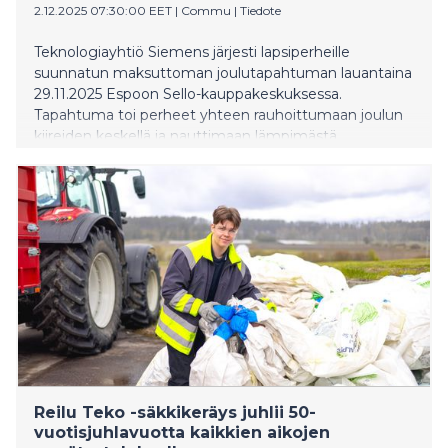
2.12.2025 07:30:00 EET
|
Commu
|
Tiedote
Teknologiayhtiö Siemens järjesti lapsiperheille
suunnatun maksuttoman joulutapahtuman lauantaina
29.11.2025 Espoon Sello-kauppakeskuksessa.
Tapahtuma toi perheet yhteen rauhoittumaan joulun
kiireiden keskellä ja nauttimaan lämpimästä
yhdessäolosta. Tapahtuma toteutettiin yhteistyössä
auttamisen sovellus Commun kanssa, jonka kautta
apua tarvitsevat perheet löydettiin.
Reilu Teko -säkkikeräys juhlii 50-
vuotisjuhlavuotta kaikkien aikojen