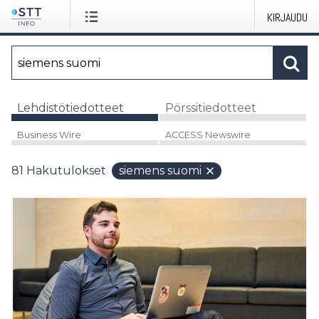
KIRJAUDU
Lehdistötiedotteet
Pörssitiedotteet
Business Wire
ACCESS Newswire
81
Hakutulokset
siemens suomi