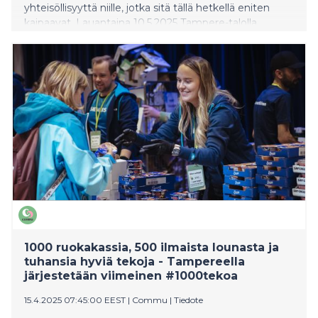
yhteisöllisyyttä niille, jotka sitä tällä hetkellä eniten
kaipaavat. Lauantaina 10.5.2025 Tampere-talolla
jaetaan 1000 ruokakassia, tarjotaan 500 maksutonta
lounasta sekä annetaan käytännön neuvontaa erilaisiin
elämäntilanteisiin. Tapahtuma varattiin loppuun alle 24
tunnissa.
1000 ruokakassia, 500 ilmaista lounasta ja
tuhansia hyviä tekoja - Tampereella
järjestetään viimeinen #1000tekoa
15.4.2025 07:45:00 EEST
|
Commu
|
Tiedote