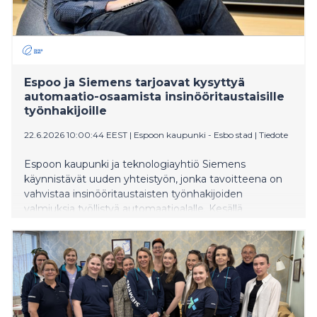
Espoo ja Siemens tarjoavat kysyttyä
automaatio-osaamista insinööritaustaisille
työnhakijoille
22.6.2026 10:00:44 EEST
|
Espoon kaupunki - Esbo stad
|
Tiedote
Espoon kaupunki ja teknologiayhtiö Siemens
käynnistävät uuden yhteistyön, jonka tavoitteena on
vahvistaa insinööritaustaisten työnhakijoiden
valmiuksia työllistyä automaatioalalle. Kesällä
järjestettävä Siemens TIA Portal -koulutus tarjotaan
osallistujille maksutta.