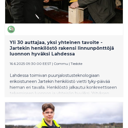
Yli 30 auttajaa, yksi yhteinen tavoite -
Jartekin henkilöstö rakensi linnunpönttöjä
luonnon hyväksi Lahdessa
16.6.2025 09:30:00 EEST
|
Commu
|
Tiedote
Lahdessa toimivan puunjalostusteknologiaan
erikoistuneen Jartekin henkilöstö vietti tyky-päivää
hieman eri tavalla. Henkilöstö jalkautui konkreettiseen
tekemiseen luonnon ja yhteisön hyväksi. Yrityksen
henkilöstö osallistui hyvän mielen tempaukseen, jossa
rakennettiin yhdessä linnunpönttöjä paikallisen
lintukunnan hyväksi.