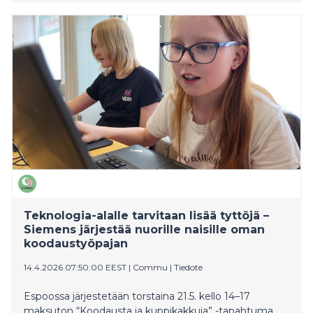
Teknologia-alalle tarvitaan lisää tyttöjä –
Siemens järjestää nuorille naisille oman
koodaustyöpajan
14.4.2026 07:50:00 EEST
|
Commu
|
Tiedote
Espoossa järjestetään torstaina 21.5. kello 14–17
maksuton “Koodausta ja kuppikakkuja” -tapahtuma,