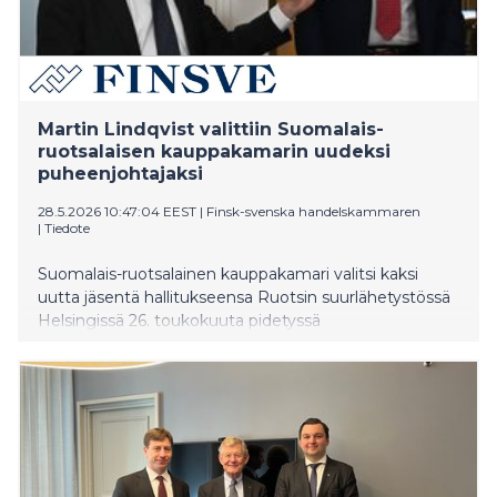
Martin Lindqvist valittiin Suomalais-
ruotsalaisen kauppakamarin uudeksi
puheenjohtajaksi
28.5.2026 10:47:04 EEST
|
Finsk-svenska handelskammaren
|
Tiedote
Suomalais-ruotsalainen kauppakamari valitsi kaksi
uutta jäsentä hallitukseensa Ruotsin suurlähetystössä
Helsingissä 26. toukokuuta pidetyssä
vuosikokouksessa. Kauppakamarin uudeksi
puheenjohtajaksi valittiin teräsyhtiö SSAB:n entinen
toimitusjohtaja Martin Lindqvist, joka toimii nykyisin
Swiss Steel Holdingin hallituksen puheenjohtajana ja
hallituksen jäsenenä useissa yhtiöissä kuten Skanska,
SCA ja Indutrade. Hallituksen uudeksi jäseneksi valittiin
Karin Johansson, joka toimii Ruotsin elinkeinoelämän