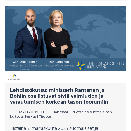
huhtikuuta Tukholmassa. Tilaisuutta on mahdollista
seurata Kuninkaanlinnan sisäpihalla kello 10 paikallista
aikaa. Yleisöä pyydetään saapumaan paikalle kello 9.30
mennessä. Vastaanottoseremonioiden jälkeen
presidentti Stubb vierailee Ruotsin valtiopäivillä ja
tapaa valtiopäivien puhemies Andreas Norlénin.
Keskust
Lehdistökutsu: ministerit Rantanen ja
Bohlin osallistuvat siviilivalmiuden ja
varautumisen korkean tason foorumiin
1.11.2023 08:00:00 EET
|
Hanasaari - ruotsalais-suomalainen
kulttuurikeskus
|
Tiedote
Tiistaina 7. marraskuuta 2023 suomalaiset ja