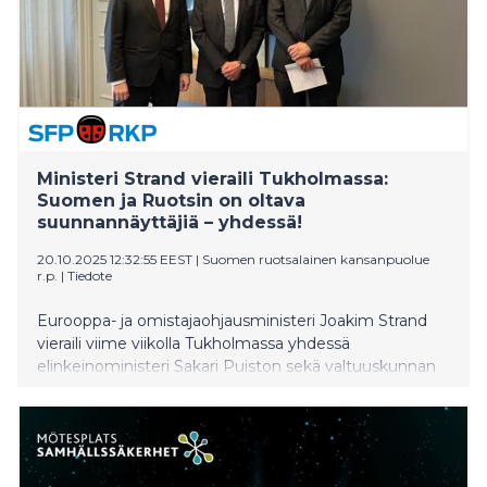
organisaation Svenskt Näringslivin
varatoimitusjohtajana sekä elinkeinopolitiikan ja
vaikuttamistoiminnan johtajana.
Ministeri Strand vieraili Tukholmassa:
Suomen ja Ruotsin on oltava
suunnannäyttäjiä – yhdessä!
20.10.2025 12:32:55 EEST
|
Suomen ruotsalainen kansanpuolue
r.p.
|
Tiedote
Eurooppa- ja omistajaohjausministeri Joakim Strand
vieraili viime viikolla Tukholmassa yhdessä
elinkeinoministeri Sakari Puiston sekä valtuuskunnan
kanssa, johon kuuluivat Business Finlandin, VTT:n,
Finnveran ja Suomen Teollisuussijoituksen (Tesi)
hallitusten puheenjohtajat. Vierailun tarkoituksena oli
syventää Suomen ja Ruotsin välistä yhteistyötä
elinkeinoelämän, investointien ja teknologisen