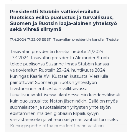
yhdessä vahvistaa maiden kriisinkestävyyttä.
Presidentti Stubbin valtiovierailulla
Ruotsissa esillä puolustus ja turvallisuus,
Suomen ja Ruotsin laaja-alainen yhteistyö
sekä vihreä siirtymä
17.4.2024 17:22:03 EEST
|
Tasavallan presidentin kanslia
|
Tiedote
Tasavallan presidentin kanslia Tiedote 21/2024
17.4.2024 Tasavallan presidentti Alexander Stubb
tekee puolisonsa Suzanne Innes-Stubbin kanssa
valtiovierailun Ruotsiin 23.–24. huhtikuuta 2024
kuningas Kaarle XVI Kustaan kutsusta. Vierailulla
painottuvat Suomen ja Ruotsin yhteistyön
tiivistäminen entisestään vallitsevassa
turvallisuuspoliittisessa tilanteessa niin kahdenvälisesti
kuin puolustusliitto Naton jäseninäkin. Esillä on myös
suomalaisten ja ruotsalaisten yritysten yhteistyön
edistäminen maiden globaalin kilpailukyvyn
vahvistamiseksi ja vihreän siirtymän vauhdittamiseksi.
Kuningasperhe ottaa presidenttiparin vastaan
valtiovierailuun kuuluvin seremonioin tiistaiaamuna 23.