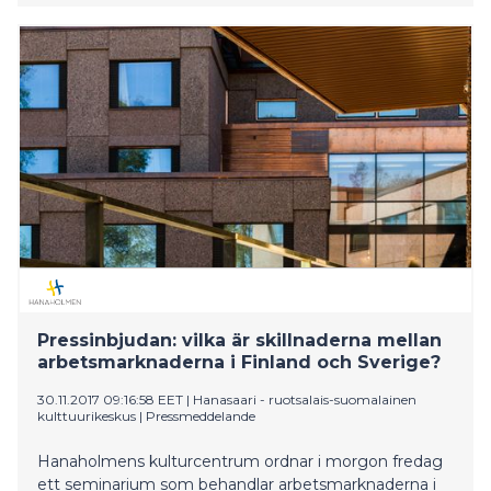
ja mitä eroa on Suomen ja Ruotsin työmarkkinoilla?
Pressinbjudan: vilka är skillnaderna mellan
arbetsmarknaderna i Finland och Sverige?
30.11.2017 09:16:58 EET
|
Hanasaari - ruotsalais-suomalainen
kulttuurikeskus
|
Pressmeddelande
Hanaholmens kulturcentrum ordnar i morgon fredag
ett seminarium som behandlar arbetsmarknaderna i