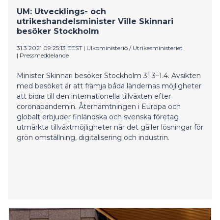
UM: Utvecklings- och
utrikeshandelsminister Ville Skinnari
besöker Stockholm
31.3.2021 09:25:13 EEST
|
Ulkoministeriö / Utrikesministeriet
|
Pressmeddelande
Minister Skinnari besöker Stockholm 31.3–1.4. Avsikten
med besöket är att främja båda ländernas möjligheter
att bidra till den internationella tillväxten efter
coronapandemin. Återhämtningen i Europa och
globalt erbjuder finländska och svenska företag
utmärkta tillväxtmöjligheter när det gäller lösningar för
grön omställning, digitalisering och industrin.