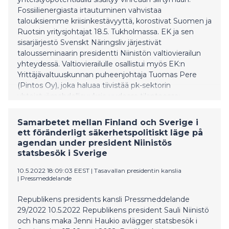
Fossiilienergiasta irtautuminen vahvistaa
talouksiemme kriisinkestävyyttä, korostivat Suomen ja
Ruotsin yritysjohtajat 18.5. Tukholmassa. EK ja sen
sisarjärjestö Svenskt Näringsliv järjestivät
talousseminaarin presidentti Niinistön valtiovierailun
yhteydessä. Valtiovierailulle osallistui myös EK:n
Yrittäjävaltuuskunnan puheenjohtaja Tuomas Pere
(Pintos Oy), joka haluaa tiivistää pk-sektorin
yhteistyömahdollisuuksia uudessa tilanteessa:
”Maittemme liittyminen Natoon on tärkeää myös
elinkeinoelämän näkökulmasta. Turvallisuuden
Samarbetet mellan Finland och Sverige i
vahvistaminen luo ennakoitavuutta ja vahvistaa
ett föränderligt säkerhetspolitiskt läge på
luottamusta talouteen. Investointien houkuttelun
agendan under president Niinistös
kannalta on tärkeää, että Natoon liittyminen vaikuttaa
statsbesök i Sverige
myös myönteisesti maariskiin”. ”Nyt kanna
10.5.2022 18:09:03 EEST
|
Tasavallan presidentin kanslia
|
Pressmeddelande
Republikens presidents kansli Pressmeddelande
29/2022 10.5.2022 Republikens president Sauli Niinistö
och hans maka Jenni Haukio avlägger statsbesök i