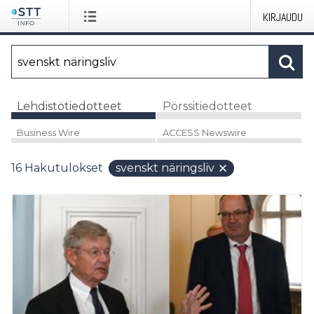
KIRJAUDU
Lehdistötiedotteet
Pörssitiedotteet
Business Wire
ACCESS Newswire
16
Hakutulokset
svenskt näringsliv