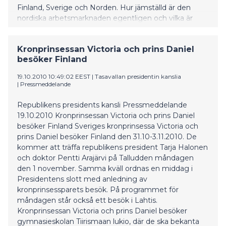
Finland, Sverige och Norden. Hur jämställd är den
nordiska arbetsmarknaden egentligen och vilka är
skillnaderna mellan arbetsmarknaderna i Finland och
Sverige?
Kronprinsessan Victoria och prins Daniel
besöker Finland
19.10.2010 10:49:02 EEST
|
Tasavallan presidentin kanslia
|
Pressmeddelande
Republikens presidents kansli Pressmeddelande
19.10.2010 Kronprinsessan Victoria och prins Daniel
besöker Finland Sveriges kronprinsessa Victoria och
prins Daniel besöker Finland den 31.10-3.11.2010. De
kommer att träffa republikens president Tarja Halonen
och doktor Pentti Arajärvi på Talludden måndagen
den 1 november. Samma kväll ordnas en middag i
Presidentens slott med anledning av
kronprinsessparets besök. På programmet för
måndagen står också ett besök i Lahtis.
Kronprinsessan Victoria och prins Daniel besöker
gymnasieskolan Tiirismaan lukio, där de ska bekanta