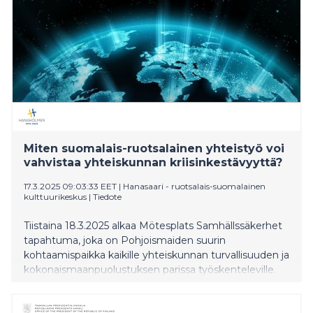
kehityksen saralla.
Miten suomalais-ruotsalainen yhteistyö voi
vahvistaa yhteiskunnan kriisinkestävyyttä?
17.3.2025 09:03:33 EET
|
Hanasaari - ruotsalais-suomalainen
kulttuurikeskus
|
Tiedote
Tiistaina 18.3.2025 alkaa Mötesplats Samhällssäkerhet
tapahtuma, joka on Pohjoismaiden suurin
kohtaamispaikka kaikille yhteiskunnan turvallisuuden ja
kokonaismaanpuolustuksen parissa työskenteleville.
Hanaholmen on paikalla Tukholmassa
keskustelemassa siitä, miten Suomi ja Ruotsi voivat