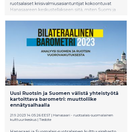
ruotsalaiset kriisivalmiusasiantuntijat kokoontuvat
Hanasaareen keskustellakseen siitä, miten Suomi ja
Ruotsi voivat vahvistaa yhteistyötään
siviilivalmiudessa. Korkean tason foorumiin osallistuvat
myös Ruotsin siviilivalmiusministeri Carl-Oskar Bohlin
sekä sisäministeri Mari Rantanen.
Uusi Ruotsin ja Suomen välistä yhteistyötä
kartoittava barometri: muuttoliike
ennätysalhaalla
21.9.2023 14:05:26 EEST
|
Hanasaari - ruotsalais-suomalainen
kulttuurikeskus
|
Tiedote
Hanasaari ja Suomalais-ruotsalainen kulttuurirahasto