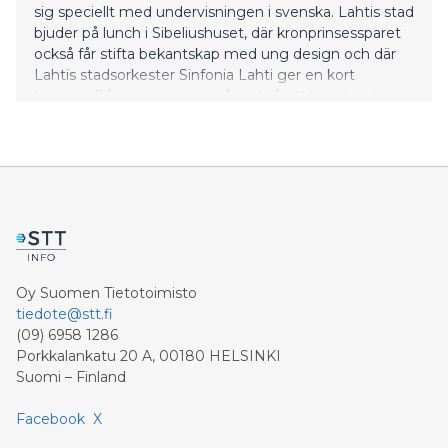
sig speciellt med undervisningen i svenska. Lahtis stad
bjuder på lunch i Sibeliushuset, där kronprinsessparet
också får stifta bekantskap med ung design och där
Lahtis stadsorkester Sinfonia Lahti ger en kort
konsert. På programmet står också ett besök vid
forskningscentralen för förnybar energi, Energon.
Tisdagen den 2 november bekantar sig
kronprinsessan Victoria och prins Daniel med Happi,
ett verksamhetscentrum för un
Oy Suomen Tietotoimisto
tiedote@stt.fi
(09) 6958 1286
Porkkalankatu 20 A, 00180 HELSINKI
Suomi – Finland
Facebook
X