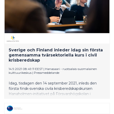
Sverige och Finland inleder idag sin första
gemensamma tvärsektoriella kurs i civil
krisberedskap
14.9.2021 08:49:11 EEST
|
Hanasaari - ruotsalais-suomalainen
kulttuurikeskus
|
Pressmeddelande
Idag, tisdagen den 14 september 2021, inleds den
första finsk-svenska civila krisberedskapskursen
Hanaholmen-initiativet på Försvarshögskolan i
Stockholm. Deltagarnas mångsidiga bakgrund och
yrkesprofil gör kursen unik i svenskt-finskt kris- och
beredskapssamarbete.