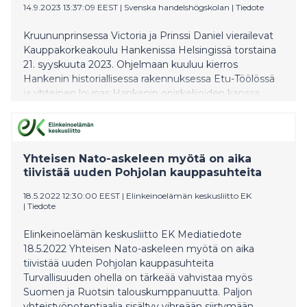
14.9.2023 13:37:09 EEST
|
Svenska handelshögskolan
|
Tiedote
Kruununprinsessa Victoria ja Prinssi Daniel vierailevat
Kauppakorkeakoulu Hankenissa Helsingissä torstaina
21. syyskuuta 2023. Ohjelmaan kuuluu kierros
Hankenin historiallisessa rakennuksessa Etu-Töölössä
ja yhteinen lounas Hankenin opiskelijoiden kanssa.
Yhteisen Nato-askeleen myötä on aika
tiivistää uuden Pohjolan kauppasuhteita
18.5.2022 12:30:00 EEST
|
Elinkeinoelämän keskusliitto EK
|
Tiedote
Elinkeinoelämän keskusliitto EK Mediatiedote
18.5.2022 Yhteisen Nato-askeleen myötä on aika
tiivistää uuden Pohjolan kauppasuhteita
Turvallisuuden ohella on tärkeää vahvistaa myös
Suomen ja Ruotsin talouskumppanuutta. Paljon
yhteistyöpotentiaalia sisältyy vihreään siirtymään.