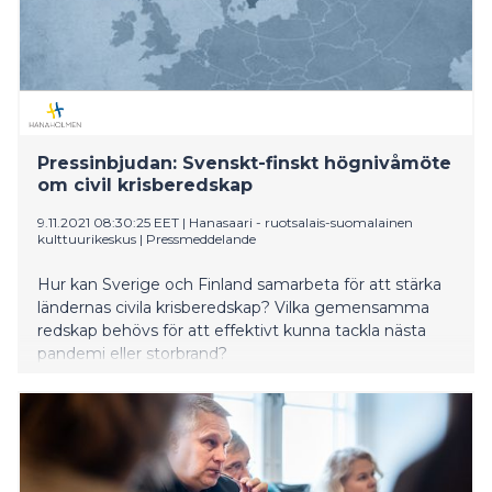
Pressinbjudan: Svenskt-finskt högnivåmöte
om civil krisberedskap
9.11.2021 08:30:25 EET
|
Hanasaari - ruotsalais-suomalainen
kulttuurikeskus
|
Pressmeddelande
Hur kan Sverige och Finland samarbeta för att stärka
ländernas civila krisberedskap? Vilka gemensamma
redskap behövs för att effektivt kunna tackla nästa
pandemi eller storbrand?