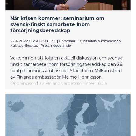
När krisen kommer: seminarium om
svensk-finskt samarbete inom
försörjningsberedskap
22.4.2022 08:30:00 EEST
|
Hanasaari - ruotsalais-suomalainen
kulttuurikeskus
|
Pressmeddelande
Välkommen att följa en aktuell diskussion om svensk-
finskt samarbete inom försörjningsberedskap den 26
april på Finlands ambassad i Stockholm. Välkomstord
av Finlands ambassadör Maimo Henriksson.
Öppningsord av Finlands arbetsminister Tuula
Haatainen och MSB:s generaldirektör Charlotte Petri
Gornitzka.