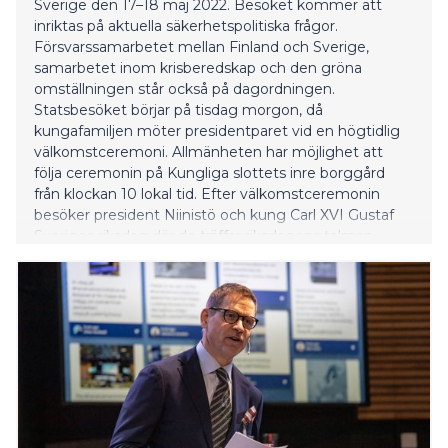
Sverige den 17–18 maj 2022. Besöket kommer att
inriktas på aktuella säkerhetspolitiska frågor.
Försvarssamarbetet mellan Finland och Sverige,
samarbetet inom krisberedskap och den gröna
omställningen står också på dagordningen.
Statsbesöket börjar på tisdag morgon, då
kungafamiljen möter presidentparet vid en högtidlig
välkomstceremoni. Allmänheten har möjlighet att
följa ceremonin på Kungliga slottets inre borggård
från klockan 10 lokal tid. Efter välkomstceremonin
besöker president Niinistö och kung Carl XVI Gustaf
Sveriges riksdag där de träffar riksdagens talman
Andreas Norlén. I diskussionerna deltar bland annat
ledamöter från Sveriges utrikesutskott och
försvarsutskott. Därefter håller president Niinistö ett
tal till riksdagsledamöterna under rubriken ”Ett
ansvarstagande, starkt och stabilt Norden”. De
officiella diskussionerna mell