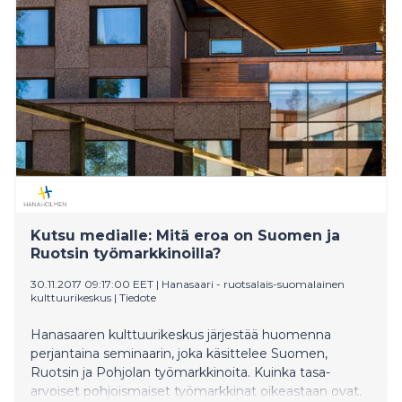
Kutsu medialle: Mitä eroa on Suomen ja
Ruotsin työmarkkinoilla?
30.11.2017 09:17:00 EET
|
Hanasaari - ruotsalais-suomalainen
kulttuurikeskus
|
Tiedote
Hanasaaren kulttuurikeskus järjestää huomenna
perjantaina seminaarin, joka käsittelee Suomen,
Ruotsin ja Pohjolan työmarkkinoita. Kuinka tasa-
arvoiset pohjoismaiset työmarkkinat oikeastaan ovat,