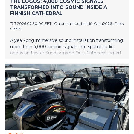
THE LOGOS: 4,000 COSMIC SIGNALS
TRANSFORMED INTO SOUND INSIDE A
FINNISH CATHEDRAL
17.3.2026 07:30:00 EET
|
Oulun kulttuurisäätiö, Oulu2026
|
Press
release
A year-long immersive sound installation transforming
more than 4,000 cosmic signals into spatial audio
opens on Easter Sunday inside Oulu Cathedral as part
of Oulu2026 European Capital of Culture. The Logos,
created by artist and creative technologist Andrew
Melchior — whose work has previously spanned
projects with David Bowie, Björk and Massive Attack
— in collaboration with MIT astrophysicist Kiyoshi
Masui, philosopher Timothy Morton and Oulu
Cathedral Dean Satu Saarinen, will also feature in the
Lumo Art & Tech Festival in November 2026.