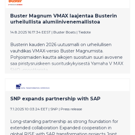
Buster Magnum VMAX laajentaa Busterin
urheilullista alumiinivenemallistoa
14.8.2025 16:17:34 EEST
|
Buster Boats
|
Tiedote
Busterin kauden 2026 uutusmalli on urheilullisen
vauhdikas VMAX-versio Buster Magnumista.
Pohjoismaiden kautta aikojen suosituin suuri avovene
saa piristysruiskeen suorituskykyisestä Yamaha V MAX
SHO -moottorista.
SNP expands partnership with SAP
7.1.2025 10:03:24 EET
|
SNP
|
Press release
Long-standing partnership as strong foundation for
extended collaboration Expanded cooperation in
global RISE with SAP transformation projects Joint