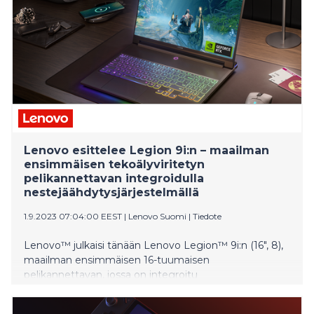
signed a contract with a large Swedish construction
company operating in the Nord
Lenovo esittelee Legion 9i:n – maailman
ensimmäisen tekoälyviritetyn
pelikannettavan integroidulla
nestejäähdytysjärjestelmällä
1.9.2023 07:04:00 EEST
|
Lenovo Suomi
|
Tiedote
Lenovo™ julkaisi tänään Lenovo Legion™ 9i:n (16", 8),
maailman ensimmäisen 16-tuumaisen
pelikannettavan, jossa on integroitu
nestejäähdytysjärjestelmä1. Lenovo Legion 9i
täydentää Legion-mallistoa, johon kuuluvat myös