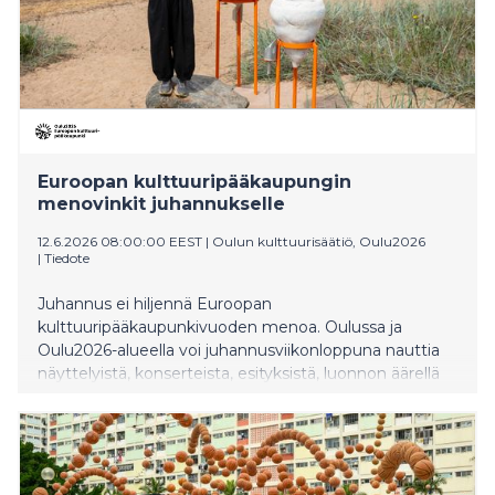
Euroopan kulttuuripääkaupungin
menovinkit juhannukselle
12.6.2026 08:00:00 EEST
|
Oulun kulttuurisäätiö, Oulu2026
|
Tiedote
Juhannus ei hiljennä Euroopan
kulttuuripääkaupunkivuoden menoa. Oulussa ja
Oulu2026-alueella voi juhannusviikonloppuna nauttia
näyttelyistä, konserteista, esityksistä, luonnon äärellä
koettavasta taiteesta sekä perinteisistä
juhannusjuhlista.