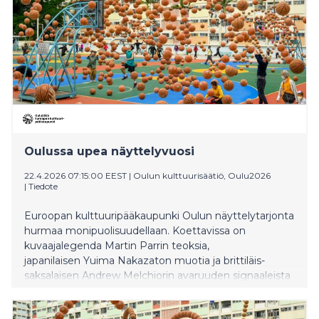
Oulussa upea näyttelyvuosi
22.4.2026 07:15:00 EEST
|
Oulun kulttuurisäätiö, Oulu2026
|
Tiedote
Euroopan kulttuuripääkaupunki Oulun näyttelytarjonta
hurmaa monipuolisuudellaan. Koettavissa on
kuvaajalegenda Martin Parrin teoksia,
japanilaisen Yuima Nakazaton muotia ja brittiläis-
saksalaisen Andrew Melchiorin avaruuden signaaleista
syntynyt uusi ääniteos.