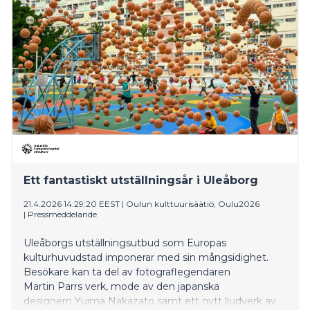
Ett fantastiskt utställningsår i Uleåborg
21.4.2026 14:29:20 EEST
|
Oulun kulttuurisäätiö, Oulu2026
|
Pressmeddelande
Uleåborgs utställningsutbud som Europas
kulturhuvudstad imponerar med sin mångsidighet.
Besökare kan ta del av fotograflegendaren
Martin Parrs verk, mode av den japanska
designern Yuima Nakazato samt ett nytt ljudverk av