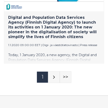
Digital and Population Data Services
Agency (Finnish Digital Agency) to launch
its activities on 1 January 2020: The new
pioneer in the digitalisation of society will
simplify the lives of Finnish citizens
1.1.2020 09:00:00 EET
|
Digi- ja väestötietovirasto
|
Press release
Today, 1 January 2020, a new agency, the Digital and
Population Data Services Agency (Finnish Digital
Agency), will launch its activities in Finland. The agency
was established with the merger of the Population
Register Centre and Local Register Offices.
1
>>