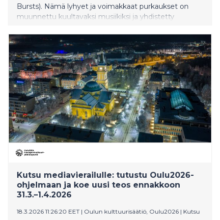
Bursts). Nämä lyhyet ja voimakkaat purkaukset on
muunnettu kuultavaksi musiikiksi ja yhdistetty
tarinalliseen sävellykseen, jotta ihmiskorva voi “kuulla
avaruuden”. The Logos -äänitaideteoksen
julkistustilaisuus järjestetään Oulun tuomiokirkossa
lauantaina 4.4. kattavan ohjelman kera.
Kutsu mediavierailulle: tutustu Oulu2026-
ohjelmaan ja koe uusi teos ennakkoon
31.3.–1.4.2026
18.3.2026 11:26:20 EET
|
Oulun kulttuurisäätiö, Oulu2026
|
Kutsu