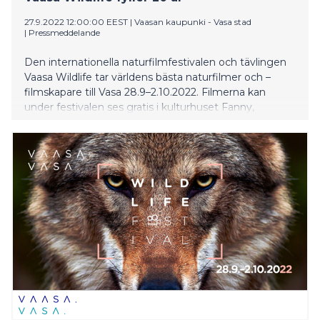
27.9.2022 12:00:00 EEST
|
Vaasan kaupunki - Vasa stad
|
Pressmeddelande
Den internationella naturfilmfestivalen och tävlingen
Vaasa Wildlife tar världens bästa naturfilmer och –
filmskapare till Vasa 28.9–2.10.2022. Filmerna kan
under festivalen ses gratis i kulturhuset Fanny,
medborgarinstitutet Alma, stadsbibliotekets Dramasal
och Ritz.