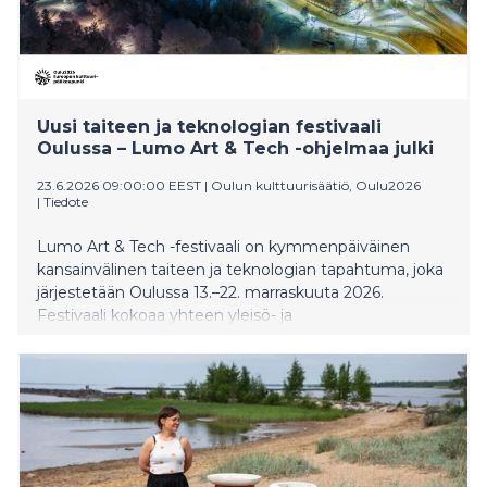
Uusi taiteen ja teknologian festivaali
Oulussa – Lumo Art & Tech -ohjelmaa julki
23.6.2026 09:00:00 EEST
|
Oulun kulttuurisäätiö, Oulu2026
|
Tiedote
Lumo Art & Tech -festivaali on kymmenpäiväinen
kansainvälinen taiteen ja teknologian tapahtuma, joka
järjestetään Oulussa 13.–22. marraskuuta 2026.
Festivaali kokoaa yhteen yleisö- ja
ammattilaisohjelman, jossa tarkastellaan taiteen ja
teknologian rajapintoja.