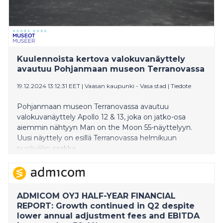
Kuulennoista kertova valokuvanäyttely
avautuu Pohjanmaan museon Terranovassa
19.12.2024 13:12:31 EET
|
Vaasan kaupunki - Vasa stad
|
Tiedote
Pohjanmaan museon Terranovassa avautuu
valokuvanäyttely Apollo 12 & 13, joka on jatko-osa
aiemmin nähtyyn Man on the Moon 55-näyttelyyn.
Uusi näyttely on esillä Terranovassa helmikuun
puoliväliin saakka.
ADMICOM OYJ HALF-YEAR FINANCIAL
REPORT: Growth continued in Q2 despite
lower annual adjustment fees and EBITDA