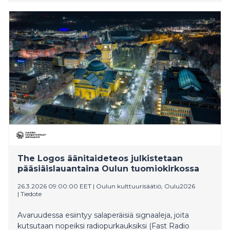
den brittisk-tyske Andrew Melchior, skapat av signaler
från rymden.
The Logos äänitaideteos julkistetaan
pääsiäislauantaina Oulun tuomiokirkossa
26.3.2026 09:00:00 EET
|
Oulun kulttuurisäätiö, Oulu2026
|
Tiedote
Avaruudessa esiintyy salaperäisiä signaaleja, joita
kutsutaan nopeiksi radiopurkauksiksi (Fast Radio