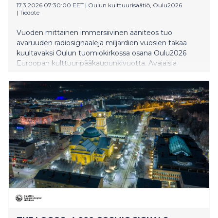
17.3.2026 07:30:00 EET
|
Oulun kulttuurisäätiö, Oulu2026
|
Tiedote
Vuoden mittainen immersiivinen ääniteos tuo
avaruuden radiosignaaleja miljardien vuosien takaa
kuultavaksi Oulun tuomiokirkossa osana Oulu2026
Euroopan kulttuuripääkaupunkivuotta. Avajaisia
vietetään lankalauantain iltana. The Logos on taiteilija
Andrew Melchiorin uusi teos. Melchior työskentelee
luovan teknologian parissa ja on tehnyt yhteistyötä
muun muassa David Bowien, Björkin ja Massive
Attackin kanssa. Teos on syntynyt yhteistyössä MIT:n
astrofysiikan tutkijan Kiyoshi Masuin, filosofi Timothy
Mortonin ja Oulun tuomiorovasti Satu Saarisen kanssa.
The Logos nähdään myös Lumo Art & Tech -
festivaalilla marraskuussa 2026.