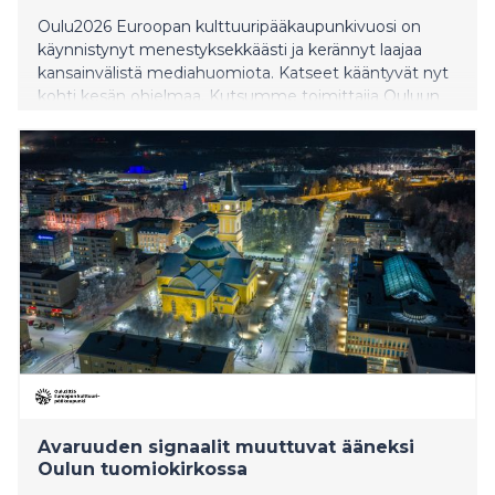
Oulu2026 Euroopan kulttuuripääkaupunkivuosi on
käynnistynyt menestyksekkäästi ja kerännyt laajaa
kansainvälistä mediahuomiota. Katseet kääntyvät nyt
kohti kesän ohjelmaa. Kutsumme toimittajia Ouluun
tutustumaan ajankohtaisiin sisältöihin ja kokemaan
uuden äänitaideteoksen ennen sen avautumista
yleisölle.
Avaruuden signaalit muuttuvat ääneksi
Oulun tuomiokirkossa