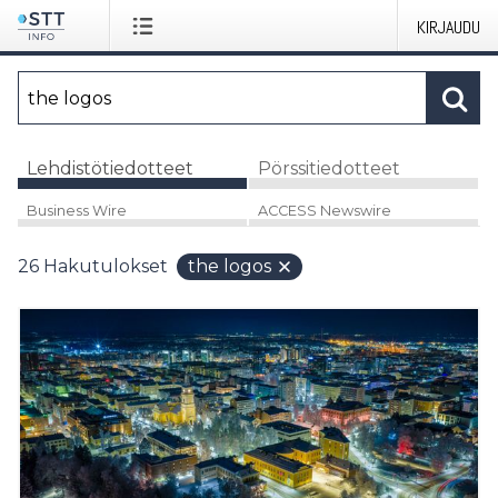
KIRJAUDU
Lehdistötiedotteet
Pörssitiedotteet
Business Wire
ACCESS Newswire
26
Hakutulokset
the logos