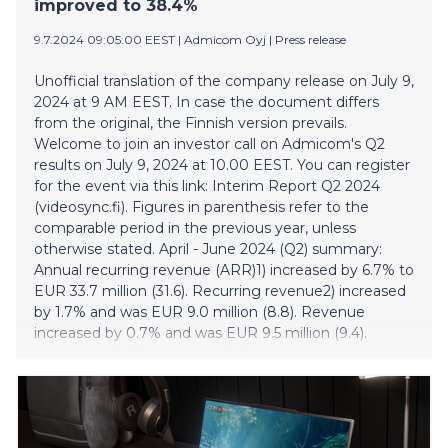
improved to 38.4%
9.7.2024 09:05:00 EEST
|
Admicom Oyj
|
Press release
Unofficial translation of the company release on July 9,
2024 at 9 AM EEST. In case the document differs
from the original, the Finnish version prevails.
Welcome to join an investor call on Admicom's Q2
results on July 9, 2024 at 10.00 EEST. You can register
for the event via this link: Interim Report Q2 2024
(videosync.fi). Figures in parenthesis refer to the
comparable period in the previous year, unless
otherwise stated. April - June 2024 (Q2) summary:
Annual recurring revenue (ARR)1) increased by 6.7% to
EUR 33.7 million (31.6). Recurring revenue2) increased
by 1.7% and was EUR 9.0 million (8.8). Revenue
increased by 0.7% and was EUR 9.5 million (9.4).
Adjusted EBITDA3) was EUR 3.6 million (3.6), or 38.4%
of revenue (38.1%). There were no adjustments to
EBITDA in the second quarter. Adjusted EBIT3) was
EUR 2.7 million (2.8), or 28.4% of revenue (30.1%).
Earnings per share were EUR 0.38 (0.42). Admicom