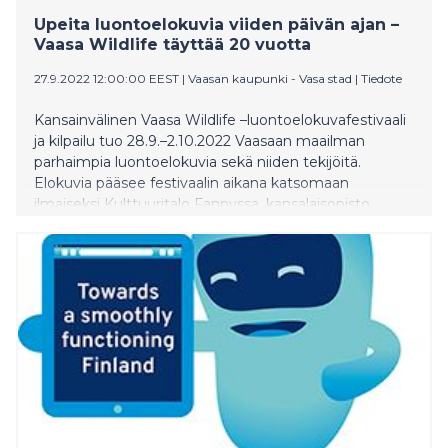
Upeita luontoelokuvia viiden päivän ajan –
Vaasa Wildlife täyttää 20 vuotta
27.9.2022 12:00:00 EEST
|
Vaasan kaupunki - Vasa stad
|
Tiedote
Kansainvälinen Vaasa Wildlife –luontoelokuvafestivaali
ja kilpailu tuo 28.9.–2.10.2022 Vaasaan maailman
parhaimpia luontoelokuvia sekä niiden tekijöitä.
Elokuvia pääsee festivaalin aikana katsomaan
ilmaiseksi Kulttuuritalo Fannyssa, kansalaisopisto
Almassa, kaupunginkirjaston Draama-salissa ja Ritzissä.