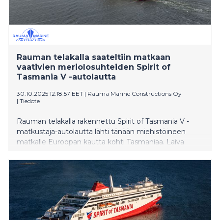
Rauman telakalla saateltiin matkaan
vaativien meriolosuhteiden Spirit of
Tasmania V -autolautta
30.10.2025 12:18:57 EET
|
Rauma Marine Constructions Oy
|
Tiedote
Rauman telakalla rakennettu Spirit of Tasmania V -
matkustaja-autolautta lähti tänään miehistöineen
matkalle Euroopan kautta kohti Tasmaniaa. Laiva
valmistui ja luovutettiin virallisesti sen tilaajalle, TT-Line
Company PTY Ltd:lle, tämän vuoden kesäkuussa.
Kaksi Raumalla rakennettua Spirit of Tasmania -
autolauttaa, Spirit of Tasmania IV ja Spirit of Tasmania
V, muodostavat kaikkien aikojen suurimman
yksittäisen vientikaupan Suomen ja Australian välillä.