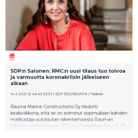
SDP:n Salonen: RMC:n uusi tilaus tuo toivoa
ja varmuutta koronakriisin jälkeiseen
aikaan
14.4.2021 12:46:49 EEST
|
SDP EDUSKUNTA
|
Tiedote
Rauma Marine Constructions Oy tiedotti
keskiviikkona, että se on solminut sopimuksen kahden
matkustaja-autolautan rakentamisesta Rauman
telakalla tasmanialaisen TT-Line Companyn kanssa. TT-
Line vetäytyi kesällä koronapandemian vuoksi