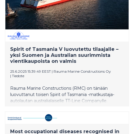
Spirit of Tasmania V luovutettu tilaajalle –
yksi Suomen ja Australian suurimmista
vientikaupoista on valmis
25.6.2025 15:39:49 EEST
|
Rauma Marine Constructions Oy
|
Tiedote
Rauma Marine Constructions (RMC) on tänään
luovuttanut toisen Spirit of Tasmania -matkustaja-
autolautan australialaiselle TT-Line Companylle.
Luovutus merkitsee yhden Suomen ja Australian
suurimman kahdenvälisen vientihankkeen
valmistumista.
Most occupational diseases recognised in