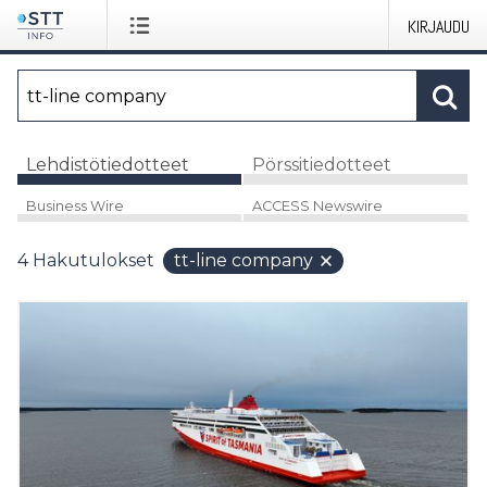
KIRJAUDU
Lehdistötiedotteet
Pörssitiedotteet
Business Wire
ACCESS Newswire
4
Hakutulokset
tt-line company