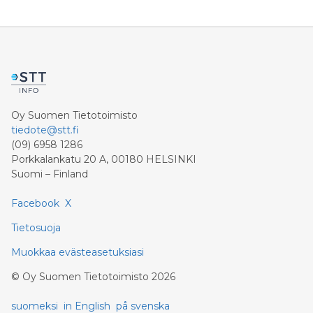
aiemmin tehdystä aiesopimuksesta, mutta
neuvotteluihin palattiin tämän vuoden maaliskuussa.
Alusten rakentaminen käynnistyy RMC:n mukaan
keväällä 2022. Projektin työllisyysvaikutus on arviolta
noin 3 500 henkilötyövuotta.
Oy Suomen Tietotoimisto
tiedote@stt.fi
(09) 6958 1286
Porkkalankatu 20 A, 00180 HELSINKI
Suomi – Finland
Facebook
X
Tietosuoja
Muokkaa evästeasetuksiasi
©
Oy Suomen Tietotoimisto
2026
suomeksi
in English
på svenska