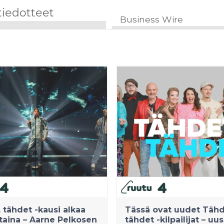
tiedotteet
Business Wire
 tähdet -kausi alkaa
Tässä ovat uudet Tähd
aina – Aarne Pelkosen
tähdet -kilpailijat – uus