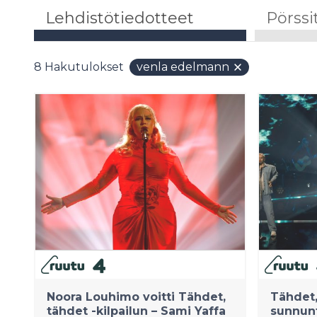
Lehdistötiedotteet
Pörssi
8
Hakutulokset
venla edelmann
Noora Louhimo voitti Tähdet,
Tähdet,
tähdet -kilpailun – Sami Yaffa
sunnunt