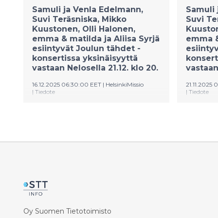
Samuli ja Venla Edelmann,
Samuli 
Suvi Teräsniska, Mikko
Suvi Te
Kuustonen, Olli Halonen,
Kuuston
emma & matilda ja Aliisa Syrjä
emma & 
esiintyvät Joulun tähdet -
esiinty
konsertissa yksinäisyyttä
konsert
vastaan Nelosella 21.12. klo 20.
vastaan 
16.12.2025 06:30:00 EET
|
HelsinkiMissio
21.11.2025
|
Tiedote
|
Tiedote
Maamme kirkkaimmat tähdet
Maamme 
nousevat lavalle
nousevat 
hyväntekeväisyyskonsertissa, jonka
hyvänteke
tuotto menee HelsinkiMission
tuotto m
yksinäisyyttä vähentävään työhön.
yksinäisy
Joulun tähdet -konsertti yksinäisyyttä
Joulun tä
vastaan tarjoaa paketin
vastaan t
musiikkielämyksiä tähtiartistien
musiikkie
esittämänä. Konsertti tuo valoa ja
esittämän
lämpöä niille, jotka kaipaavat
Aleksante
Oy Suomen Tietotoimisto
yhteisöllisyyttä.
2.12. klo 