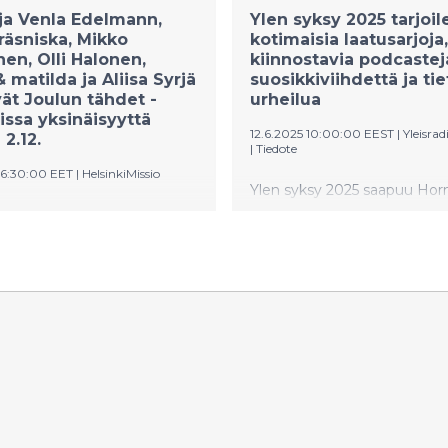
ja Venla Edelmann,
Ylen syksy 2025 tarjoil
räsniska, Mikko
kotimaisia laatusarjoja,
en, Olli Halonen,
kiinnostavia podcastej
matilda ja Aliisa Syrjä
suosikkiviihdettä ja tie
vät Joulun tähdet -
urheilua
issa yksinäisyyttä
12.6.2025 10:00:00 EEST
|
Yleisra
2.12.
|
Tiedote
 06:30:00 EET
|
HelsinkiMissio
Ylen syksy 2025 saapuu Ho
hyrrätessä. Pimenevien ilto
kirkkaimmat tähdet
draamatarjonnan lisäksi koe
lavalle
huippuhetkiä myös Unohtu
väisyyskonsertissa, jonka
- Muistikuoron matka -sarjan
enee HelsinkiMission
muistikuoron ja Antti
yttä vähentävään työhön.
Tuiskun yllättävien urakäänt
hdet -konsertti yksinäisyyttä
parissa. Peltsin toinen luonto
arjoaa paketin
vierailevana tähtenä nähdä
lämyksiä tähtiartistien
yleisön suosikki Osmo.
ä tunnelmallisessa
rin teatterissa Helsingissä
19. Konsertti tuo valoa ja