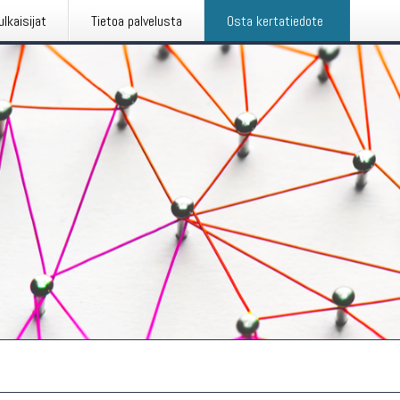
ulkaisijat
Tietoa palvelusta
Osta kertatiedote