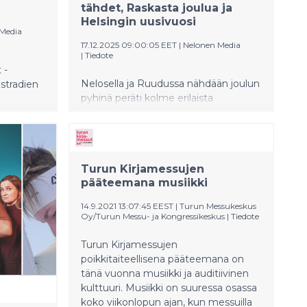
tähdet, Raskasta joulua ja
Helsingin uusivuosi
Media
17.12.2025 09:00:05 EET
|
Nelonen Media
|
Tiedote
 -
Nelosella ja Ruudussa nähdään joulun
estradien
pyhinä peräti kolme erilaista
konserttia: HelsinkiMission Joulun
ien tähteä.
tähdet -tukikonsertti yksinäisyyttä
kavat
vastaan, astetta raskaammilla
sovituksilla toteutettu Raskasta
Turun Kirjamessujen
joulua sekä suora lähetys Helsingin
pääteemana musiikki
uudenvuodenkonsertista
Kansalaistorilta.
14.9.2021 13:07:45 EEST
|
Turun Messukeskus
Oy/Turun Messu- ja Kongressikeskus
|
Tiedote
Turun Kirjamessujen
poikkitaiteellisena pääteemana on
tänä vuonna musiikki ja auditiivinen
kulttuuri. Musiikki on suuressa osassa
koko viikonlopun ajan, kun messuilla