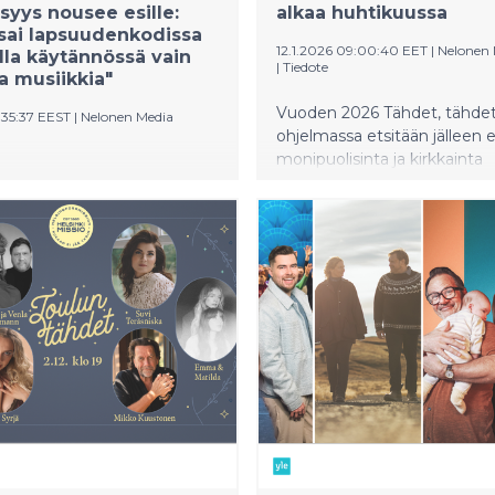
yys nousee esille:
alkaa huhtikuussa
 sai lapsuudenkodissa
12.1.2026 09:00:40 EET
|
Nelonen 
la käytännössä vain
|
Tiedote
ta musiikkia"
Vuoden 2026 Tähdet, tähdet
:35:37 EEST
|
Nelonen Media
ohjelmassa etsitään jälleen 
monipuolisinta ja kirkkainta
et, tähdet -kausi alkaa
viihdyttäjää – todellista täht
ina. Avausjaksossa
Uuden kauden kuvaukset al
ytään 2000-luvun musiikin
huomenna tiistaina.
, ja ainakin Aarne
e jakson teemalla on syvä
htainen merkitys.