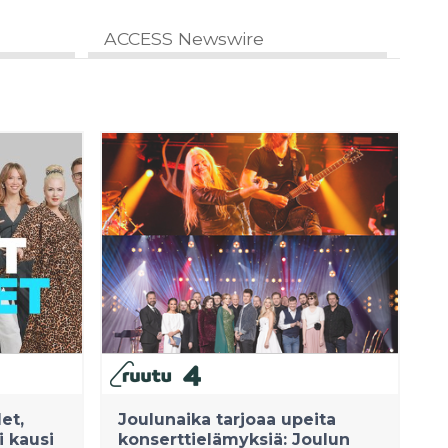
ACCESS Newswire
et,
Joulunaika tarjoaa upeita
i kausi
konserttielämyksiä: Joulun