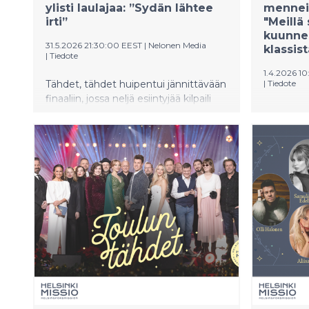
ylisti laulajaa: ”Sydän lähtee
menneis
irti”
"Meillä
kuunnel
31.5.2026 21:30:00 EEST
|
Nelonen Media
klassis
|
Tiedote
1.4.2026 10
Tähdet, tähdet huipentui jännittävään
|
Tiedote
finaaliin, jossa neljä esiintyjää kilpaili
Uusi Tähd
koko kauden voitosta. Lopulta
sunnunta
voittajaksi kruunattiin Noora Louhimo.
heittäyd
maailmaan
Pelkosell
henkilöko