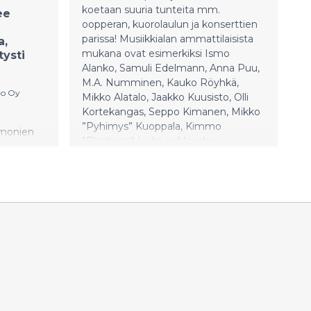
koetaan suuria tunteita mm.
ee
oopperan, kuorolaulun ja konserttien
parissa! Musiikkialan ammattilaisista
a,
mukana ovat esimerkiksi Ismo
tysti
Alanko, Samuli Edelmann, Anna Puu,
M.A. Numminen, Kauko Röyhkä,
dio Oy
Mikko Alatalo, Jaakko Kuusisto, Olli
Kortekangas, Seppo Kimanen, Mikko
”Pyhimys” Kuoppala, Kimmo
rmonien
”Elastinen” Laiho ja Mariska.
jen vahvan
Kirjamessut järjestetään 1.–3.10.2021.
taan
Messukohtaamiset toteutetaan
mattomat
terveysturvallisuus edellä. Rap-
muusikoista klassisen musiikin taitajiin
Musiikkia käsitellään Kirjamessuilla
eiden
monin erilaisin tavoin ja eri kulttuurin
 -sarjan
alojen edustajien kanssa. Oikeuksiinsa
än myös
pääsevät useat muistelma- ja
elämänkertateokset sekä musiikin
maailmaan temaattisesti sijoittuvat
romaanit, kuten Raija Orasen