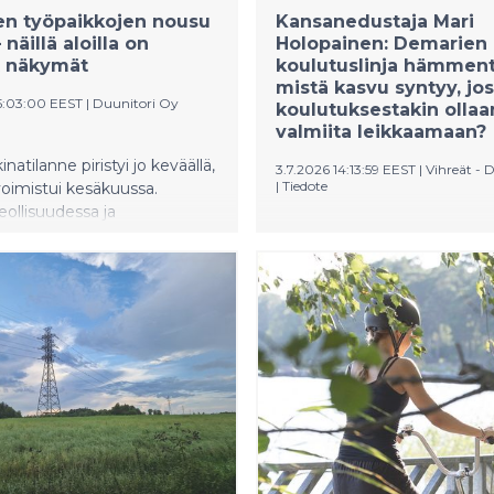
en työpaikkojen nousu
Kansanedustaja Mari
 näillä aloilla on
Holopainen: Demarien
t näkymät
koulutuslinja hämment
mistä kasvu syntyy, jos
5:03:00 EEST
|
Duunitori Oy
koulutuksestakin ollaa
valmiita leikkaamaan?
atilanne piristyi jo keväällä,
3.7.2026 14:13:59 EEST
|
Vihreät - 
|
Tiedote
voimistui kesäkuussa.
eollisuudessa ja
Kansanedustaja Mari Holopa
assa sekä rakennusalalla
(vihr.) ihmettelee SDP:n talo
iin kesäkuussa merkittävästi
sen jälkeen, kun SDP:n
kuin vuosi sitten.
kansanedustaja ja puolueen
nit eivät pysähdy
talousajattelijaksi sekä puhe
än, joten nyt on mainettaan
Antti Lindtmanin oikeaksi kä
ka hakea töitä ja tekijöitä.
tituleerattu Joona Räsänen t
(Ilta-Sanomat, 3.7.2026), ette
säästöjen ulkopuolelle koulu