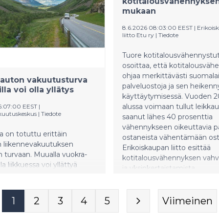
kotitalousvähennyksen
 siirtymän investoinneilla.
mukaan
8.6.2026 08:03:00 EEST
|
Erikois
liitto Etu ry
|
Tiedote
Tuore kotitalousvähennystu
osoittaa, että kotitalousväh
ohjaa merkittävästi suomala
auton vakuutusturva
palveluostoja ja sen heiken
la voi olla yllätys
käyttäytymisessä. Vuoden 2
alussa voimaan tullut leikka
6:07:00 EEST
|
kuutuskeskus
|
Tiedote
saanut lähes 40 prosenttia
vähennykseen oikeuttavia pa
on totuttu erittäin
ostaneista vähentämään ost
n liikennevakuutuksen
Erikoiskaupan liitto esittää
 turvaan. Muualla vuokra-
kotitalousvähennyksen vahv
a liikkuessa voi yllättyä
ja yksinkertaistamista.
en ehdoista, sillä ulkomailla
akuutus ei yleensä korvaa
an omia henkilövahinkoja.
1
2
3
4
5
Viimeinen