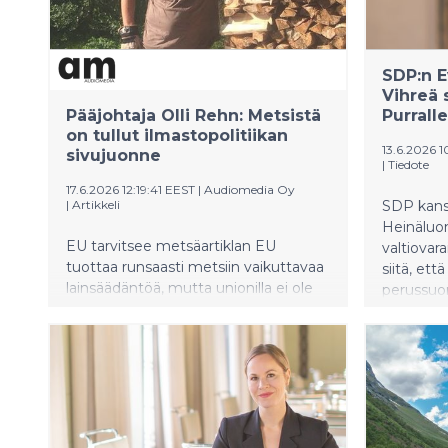
pysyvät m
tuotantoh
SDP:n E
Vihreä 
Pääjohtaja Olli Rehn: Metsistä
Purralle
on tullut ilmastopolitiikan
13.6.2026 1
sivujuonne
|
Tiedote
17.6.2026 12:19:41 EEST
|
Audiomedia Oy
|
Artikkeli
SDP kans
Heinäluom
EU tarvitsee metsäartiklan EU
valtiovara
tuottaa runsaasti metsiin vaikuttavaa
siitä, et
lainsäädäntöä, mutta unionilla ei ole
perussuo
varsinaista yhteistä metsäpolitiikkaa
ilmaston
eikä metsille omaa oikeudellista
vihreän s
perustaa. – Vaikka metsät ovat
Heinäluo
Suomen ja Euroopan kannalta hyvin
perustel
merkittävä luonnonvara, jolla on sekä
talousnäky
taloudellista että luonnonarvoihin
perussuo
liittyvää merkitystä, metsiä koskeva
vähätteliv