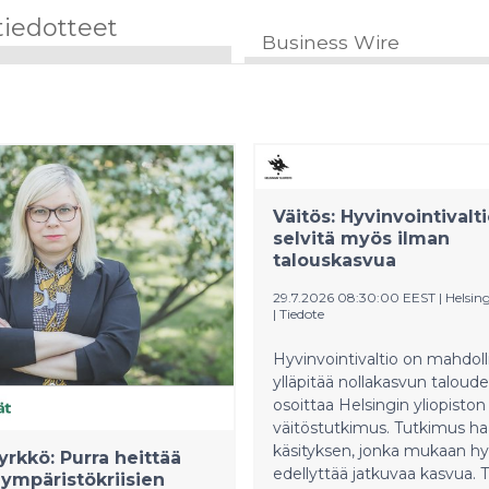
tiedotteet
Business Wire
Väitös: Hyvinvointivalti
selvitä myös ilman
talouskasvua
29.7.2026 08:30:00 EEST
|
Helsing
|
Tiedote
Hyvinvointivaltio on mahdoll
ylläpitää nollakasvun taloude
osoittaa Helsingin yliopiston
väitöstutkimus. Tutkimus ha
käsityksen, jonka mukaan hy
yrkkö: Purra heittää
edellyttää jatkuvaa kasvua. 
ympäristökriisien