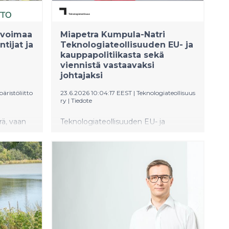
nvoimaa
Miapetra Kumpula-Natri
ntijat ja
Teknologiateollisuuden EU- ja
kauppapolitiikasta sekä
viennistä vastaavaksi
johtajaksi
äristöliitto
23.6.2026 10:04:17 EEST
|
Teknologiateollisuus
ry
|
Tiedote
rä, vaan
Teknologiateollisuuden EU- ja
kauppapolitiikasta sekä viennistä
on ja
vastaavaksi johtajaksi on valittu
yt saadaan
kansanedustaja Miapetra Kumpula-
iittista
Natri. Hän aloittaa tehtävässään 1.
llään
lokakuuta.