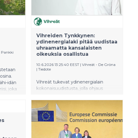
Vihreiden Tynkkynen:
ydinenergialaki pitää uudistaa
uhraamatta kansalaisten
 Pankki
oikeuksia osallistua
10.6.2026 13:25:40 EEST
|
Vihreät - De Gröna
stetaan
|
Tiedote
osina.
Vihreät tukevat ydinenergialain
ähi-idän
kokonaisuudistusta, jolla ohjaus
isi, joka
päivitetään tähän päivään. Vihreiden
ja
Oras Tynkkynen jätti
sti
talousvaliokunnassa kuitenkin
vastalauseen, jolla pyritään
es
torppaamaan hallituksen aikeet
heikentää kansalaisten osallistumista
ja tiedonsaantia.