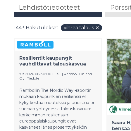
Lehdistötiedotteet
Pörssi
1443
Hakutulokset
vihreä talous
Resilientit kaupungit
vauhdittavat talouskasvua
7.8.2026 08:30:00 EEST
|
Ramboll Finland
Oy
|
Tiedote
Rambollin The Nordic Way -raportin
mukaan kaupunkien resilienssi eli
kyky kestää muutoksia ja uudistua on
suoraan yhteydessä talouskasvuun:
korkeimman resilienssin
eurooppalaiskaupungit ovat
Saara H
kasvaneet lähes prosenttiyksikön
bensaa 