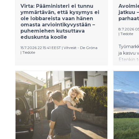
Virta: Pääministeri ei tunnu
Avoimi
ymmärtävän, että kysymys ei
jatkuu –
ole lobbareista vaan hänen
parhaa
omasta arviointikyvystään –
8.7.2026 0
puhemiehen kutsuttava
|
Tiedote
eduskunta koolle
Työmarkkin
15.7.2026 22:15:41 EEST
|
Vihreät - De Gröna
|
Tiedote
ja kasvu 
Etenkin t
Vihreiden puheenjohtaja Sofia Virran
teknologi
mukaan pääministeri Petteri Orpon
rekrytoit
tämäniltainen A-studion haastattelu
enemmän 
ei poistanut Garden Helsinki -
Rekrytoin
hankkeeseen liittyviä vakavia
kesälläkä
kysymyksiä. Päinvastoin se vahvisti
parempi ai
huolen siitä, että 35 miljoonan euron
tukilinjaus tehtiin ennen
asianmukaista valmistelua, laskelmia
ja riippumattomia vaikutusarvioita.