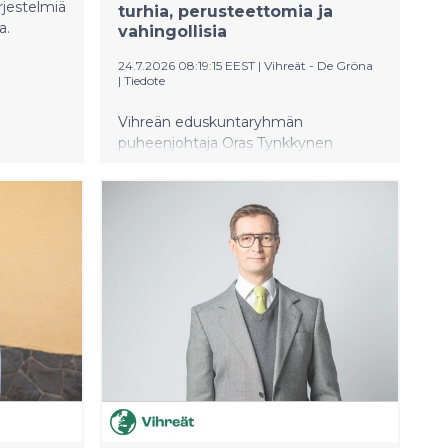
rjestelmiä
turhia, perusteettomia ja
a.
vahingollisia
24.7.2026 08:19:15 EEST
|
Vihreät - De Gröna
|
Tiedote
Vihreän eduskuntaryhmän
puheenjohtaja Oras Tynkkynen
tuomitsee presidentti Trumpin EU:lle
määräämät uudet tullit. Hän
peräänkuuluttaa Euroopalta
yhtenäistä ja määrätietoista linjaa.