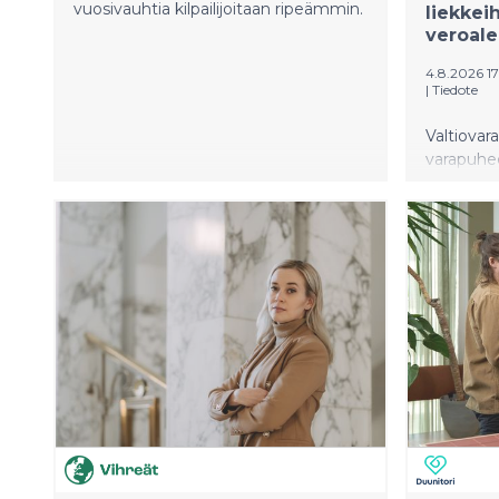
vuosivauhtia kilpailijoitaan ripeämmin.
liekkeih
veroal
4.8.2026 17
|
Tiedote
Valtiovar
varapuhee
eduskunt
Saara Hyr
valtiovar
budjetties
suomalais
ja bensan
ympäristök