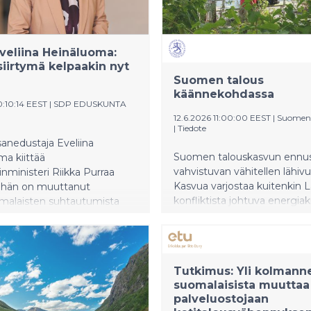
aisema-, kierto- ja
aitat, MTK muistuttaa.
veliina Heinäluoma:
siirtymä kelpaakin nyt
Suomen talous
käännekohdassa
0:10:14 EEST
|
SDP EDUSKUNTA
12.6.2026 11:00:00 EEST
|
Suomen
|
Tiedote
anedustaja Eveliina
Suomen talouskasvun ennu
a kiittää
vahvistuvan vähitellen lähivu
inministeri Riikka Purraa
Kasvua varjostaa kuitenkin L
tä hän on muuttanut
konfliktista johtuva energiakri
malaisten suhtautumista
jarruttaa talouden kehitystä 
muutoksen torjuntaan ja
nopeuttaa inflaatiota erityise
iirtymän edistämiseen.
lyhyellä aikavälillä.
man mukaan Purra
ee nyt Suomen
Tutkimus: Yli kolmann
miä samoilla asioilla, joita
suomalaisista muuttaa
malaiset oppositiossa
palveluostojaan
ät: geopoliittisella tilanteella