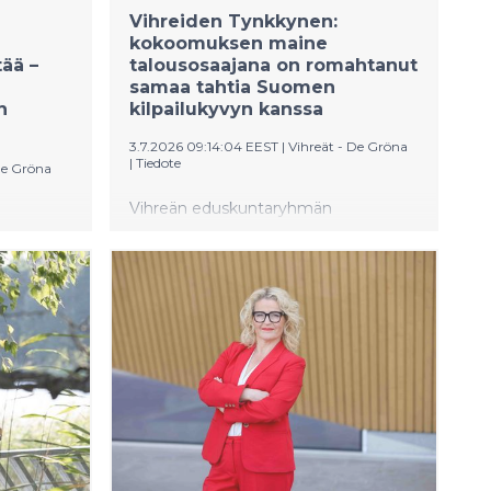
Vihreiden Tynkkynen:
kokoomuksen maine
ää –
talousosaajana on romahtanut
samaa tahtia Suomen
n
kilpailukyvyn kanssa
3.7.2026 09:14:04 EEST
|
Vihreät - De Gröna
|
Tiedote
De Gröna
Vihreän eduskuntaryhmän
inen
puheenjohtaja Oras Tynkkynen on
uslinjaa
huolissaan Suomen kilpailukyvyn
romahduksesta kansainvälisessä
vertailussa. Vaikka maailman tilanne
enjohtaja
vaikuttaa tulokseen, vastuun kantaa
deksi
Tynkkysen mukaan lopulta vallassa
otesi
oleva hallitus.
i sulje
tusta.