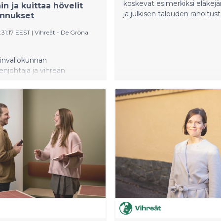
koskevat esimerkiksi eläkejä
in ja kuittaa hövelit
ja julkisen talouden rahoitust
ennukset
:31:17 EEST
|
Vihreät - De Gröna
ainvaliokunnan
njohtaja ja vihreän
aryhmän varapuheenjohtaja
kkö kritisoi
ainministeri Riikka Purran
itystä tavallisten
ten huolien sivuuttamisesta
 heittämisestä
riisien liekkeihin.