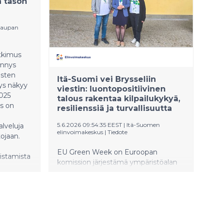
 tason
kaupan
tkimus
ennys
isten
Itä-Suomi vei Brysseliin
nys näkyy
viestin: luontopositiivinen
025
talous rakentaa kilpailukykyä,
us on
resilienssiä ja turvallisuutta
5.6.2026 09:54:35 EEST
|
Itä-Suomen
lveluja
elinvoimakeskus
|
Tiedote
ojaan.
EU Green Week on Euroopan
istamista
komission järjestämä ympäristöalan
konferenssi, jonka vuoden 2026
teemana oli luonnon merkitys
taloudelle. Itä-Suomen toimijat
järjestivät Brysselissä
partneritapahtuman, jossa