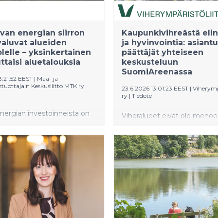
van energian siirron
Kaupunkivihreästä eli
valuvat alueiden
ja hyvinvointia: asiantu
lelle – yksinkertainen
päättäjät yhteiseen
ttaisi aluetalouksia
keskusteluun
SuomiAreenassa
3:21:52 EEST
|
Maa- ja
tuottajain Keskusliitto MTK ry
23.6.2026 13:01:23 EEST
|
Viherymp
ry
|
Tiedote
nergian investoinneista on
Viheralueet eivät ole menoe
sina uutisoitu myönteisesti
investointi hyvinvointiin ja
i niiden alueellisten
elinvoimaan. Miten lähiluonn
ikutusten näkökulmasta.
viheralueiden tutkitut hyöd
en kääntöpuolena ovat
nykyistä paremmin osaksi pol
 kasvavat
päätöksentekoa? Tätä käsite
enettelyt, joissa
Viherympäristöliiton
tajat kantavat hankkeiden
paneelikeskustelussa
ilman mahdollisuutta hyötyä
SuomiAreenassa.
otoista. Vaikka investoinnit
via, alueille jäävät usein