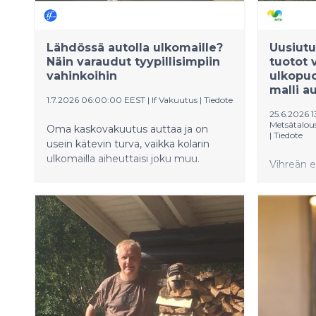
Lähdössä autolla ulkomaille?
Uusiutu
Näin varaudut tyypillisimpiin
tuotot 
vahinkoihin
ulkopuo
malli au
1.7.2026 06:00:00 EEST
|
If Vakuutus
|
Tiedote
25.6.2026 1
Metsätalous
Oma kaskovakuutus auttaa ja on
|
Tiedote
usein kätevin turva, vaikka kolarin
ulkomailla aiheuttaisi joku muu.
Vihreän e
viime vuo
erityisest
talousva
Kehityks
kuitenkin
lunastusm
maanomis
haittoja 
niiden tu
ovat mitta