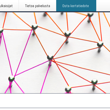
ulkaisijat
Tietoa palvelusta
Osta kertatiedote