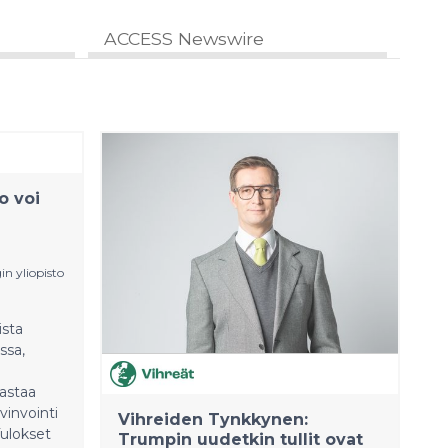
ACCESS Newswire
o voi
in yliopisto
ista
ssa,
astaa
vinvointi
Vihreiden Tynkkynen:
Tulokset
Trumpin uudetkin tullit ovat