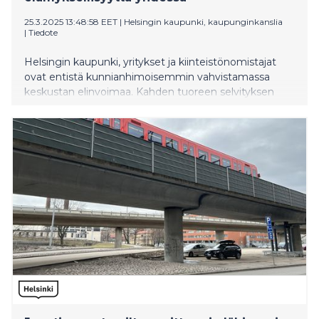
25.3.2025 13:48:58 EET
|
Helsingin kaupunki, kaupunginkanslia
|
Tiedote
Helsingin kaupunki, yritykset ja kiinteistönomistajat
ovat entistä kunnianhimoisemmin vahvistamassa
keskustan elinvoimaa. Kahden tuoreen selvityksen
pohjalta piirtyy kuva tulevaisuuden keskustasta
eläväisenä ja houkuttelevana paikkana, jossa on
helppo liikkua ja viihtyä.