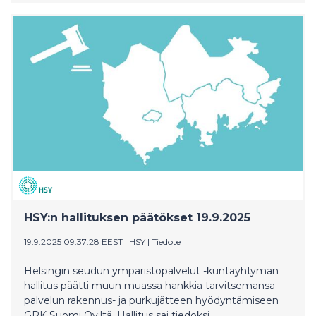
elinkeinoelämän tarpeille ja kaupunkilaisten toimivalle
arjelle. Samalla kaupunki pyrkii varmistamaan
kaupungin toimivuuden myös työmaiden aikana.
HSY:n hallituksen päätökset 19.9.2025
19.9.2025 09:37:28 EEST
|
HSY
|
Tiedote
Helsingin seudun ympäristöpalvelut -kuntayhtymän
hallitus päätti muun muassa hankkia tarvitsemansa
palvelun rakennus- ja purkujätteen hyödyntämiseen
GRK Suomi Oy:ltä. Hallitus sai tiedoksi