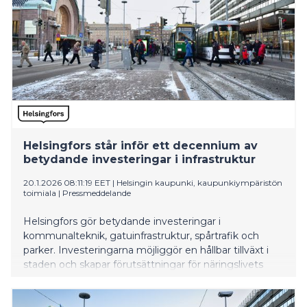
Helsingfors står inför ett decennium av
betydande investeringar i infrastruktur
20.1.2026 08:11:19 EET
|
Helsingin kaupunki, kaupunkiympäristön
toimiala
|
Pressmeddelande
Helsingfors gör betydande investeringar i
kommunalteknik, gatuinfrastruktur, spårtrafik och
parker. Investeringarna möjliggör en hållbar tillväxt i
staden och skapar förutsättningar för näringslivets
behov och en fungerande vardag för stadsborna.
Samtidigt strävar staden efter att säkerställa en