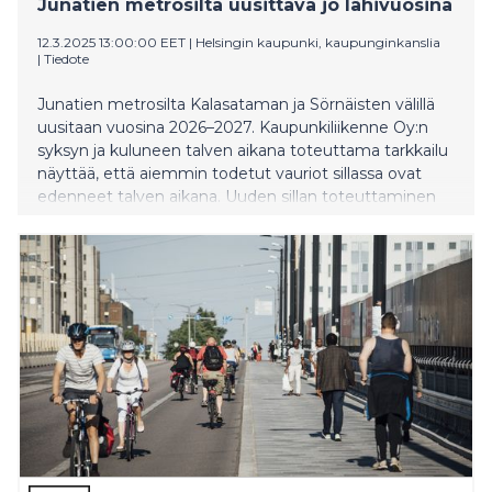
Junatien metrosilta uusittava jo lähivuosina
12.3.2025 13:00:00 EET
|
Helsingin kaupunki, kaupunginkanslia
|
Tiedote
Junatien metrosilta Kalasataman ja Sörnäisten välillä
uusitaan vuosina 2026–2027. Kaupunkiliikenne Oy:n
syksyn ja kuluneen talven aikana toteuttama tarkkailu
näyttää, että aiemmin todetut vauriot sillassa ovat
edenneet talven aikana. Uuden sillan toteuttaminen
tarkoittaa sitä, että metroliikenteeseen keskustan ja
Itä-Helsingin välille tulee näillä näkymin vähintään
kuuden kuukauden mittainen tauko vuonna 2027.