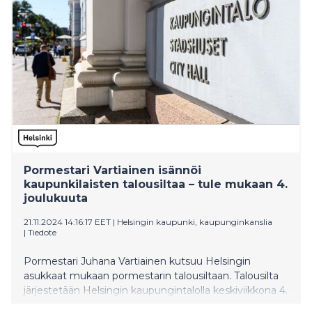
Pormestari Vartiainen isännöi
kaupunkilaisten talousiltaa – tule mukaan 4.
joulukuuta
21.11.2024 14:16:17 EET
|
Helsingin kaupunki, kaupunginkanslia
|
Tiedote
Pormestari Juhana Vartiainen kutsuu Helsingin
asukkaat mukaan pormestarin talousiltaan. Talousilta
järjestetään Helsingin kaupungintalolla keskiviikkona 4.
joulukuuta kello 18.00–19.30. Tilaisuutta voi seurata