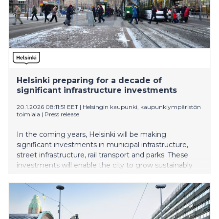
Helsinki preparing for a decade of
significant infrastructure investments
20.1.2026 08:11:51 EET
|
Helsingin kaupunki, kaupunkiympäristön
toimiala
|
Press release
In the coming years, Helsinki will be making
significant investments in municipal infrastructure,
street infrastructure, rail transport and parks. These
investments will enable the city to grow sustainably
while responding to trade and industry needs and
contributing to the functional everyday life of
residents. At the same time, the City is working to
ensure that Helsinki remains functional during the
construction works.