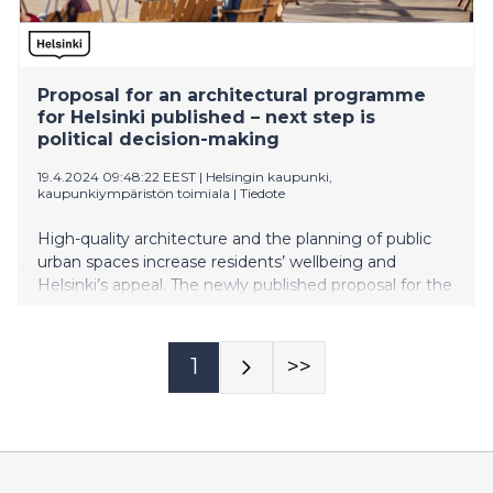
Proposal for an architectural programme
for Helsinki published – next step is
political decision-making
19.4.2024 09:48:22 EEST
|
Helsingin kaupunki,
kaupunkiympäristön toimiala
|
Tiedote
High-quality architecture and the planning of public
urban spaces increase residents’ wellbeing and
Helsinki’s appeal. The newly published proposal for the
Helsinki architectural programme, titled Helsinki
rakentaa hyvää elämää (Helsinki builds good life), is a
discussion opener on the significance of architecture
1
>>
in Helsinki and a tool for developing architecture
further. The proposal was launched at Central Library
Oodi on Thursday 18 April. Next it will enter the
political decision-making process.