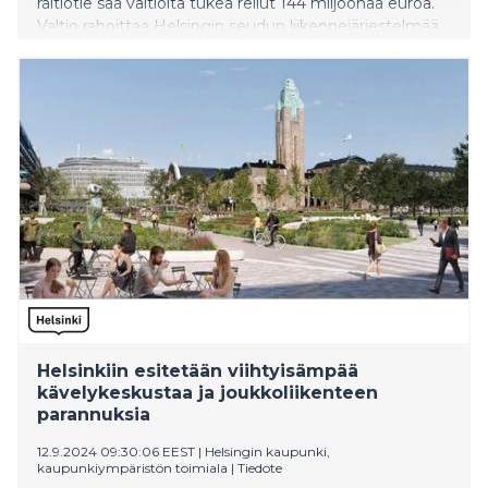
raitiotie saa valtiolta tukea reilut 144 miljoonaa euroa.
Valtio rahoittaa Helsingin seudun liikennejärjestelmää
kaiken kaikkiaan noin 309 miljoonalla eurolla.
Helsinkiin esitetään viihtyisämpää
kävelykeskustaa ja joukkoliikenteen
parannuksia
12.9.2024 09:30:06 EEST
|
Helsingin kaupunki,
kaupunkiympäristön toimiala
|
Tiedote