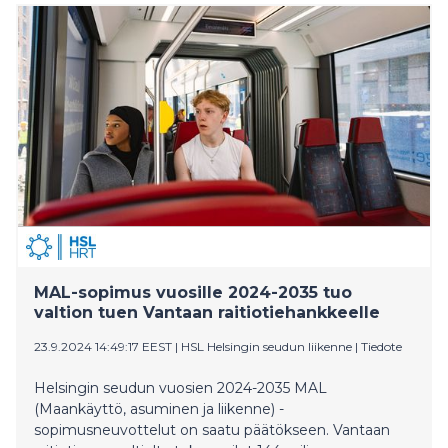
suorana lähetyksenä myös Helsinki-kanavalta.
MAL-sopimus vuosille 2024-2035 tuo
valtion tuen Vantaan raitiotiehankkeelle
23.9.2024 14:49:17 EEST
|
HSL Helsingin seudun liikenne
|
Tiedote
Helsingin seudun vuosien 2024-2035 MAL
(Maankäyttö, asuminen ja liikenne) -
sopimusneuvottelut on saatu päätökseen. Vantaan