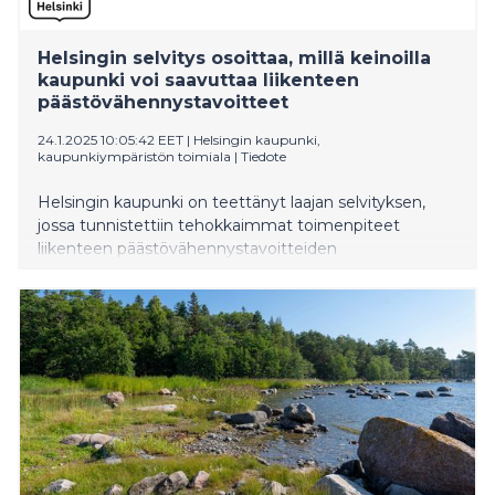
Helsingin selvitys osoittaa, millä keinoilla
kaupunki voi saavuttaa liikenteen
päästövähennystavoitteet
24.1.2025 10:05:42 EET
|
Helsingin kaupunki,
kaupunkiympäristön toimiala
|
Tiedote
Helsingin kaupunki on teettänyt laajan selvityksen,
jossa tunnistettiin tehokkaimmat toimenpiteet
liikenteen päästövähennystavoitteiden
saavuttamiseksi vuoteen 2030 mennessä.
Toimenpiteitä tarvitaan, sillä arvion mukaan yli 60
prosenttia Helsingin kaikista päästöistä tulee
liikenteestä vuoteen 2030 mennessä. Vuonna 2023
vastaava luku oli 27 prosenttia. Selvitys esitellään
kaupunkiympäristölautakunnalle tiistaina 28.
tammikuuta.