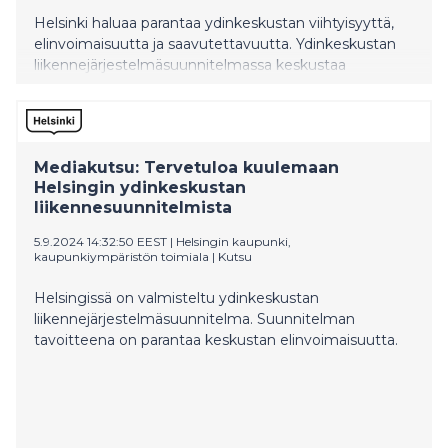
Helsinki haluaa parantaa ydinkeskustan viihtyisyyttä,
elinvoimaisuutta ja saavutettavuutta. Ydinkeskustan
liikennejärjestelmäsuunnitelmassa keskustaa
tarkastellaan kokonaisuutena. Suunnitelmassa
ehdotetaan merkittäviä uudistuksia alueen
liikennejärjestelyihin etenkin kävely-ympäristön
parantamiseksi. Yksi keskeinen muutos nykytilaan olisi
Mediakutsu: Tervetuloa kuulemaan
Kaivokadun varaaminen joukkoliikenteelle, kävelylle ja
Helsingin ydinkeskustan
oleskelulle.
liikennesuunnitelmista
5.9.2024 14:32:50 EEST
|
Helsingin kaupunki,
kaupunkiympäristön toimiala
|
Kutsu
Helsingissä on valmisteltu ydinkeskustan
liikennejärjestelmäsuunnitelma. Suunnitelman
tavoitteena on parantaa keskustan elinvoimaisuutta.