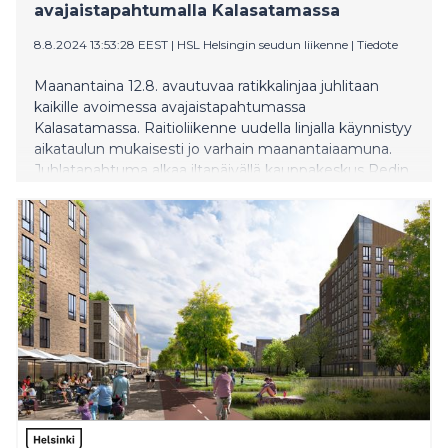
avajaistapahtumalla Kalasatamassa
8.8.2024 13:53:28 EEST
|
HSL Helsingin seudun liikenne
|
Tiedote
Maanantaina 12.8. avautuvaa ratikkalinjaa juhlitaan
kaikille avoimessa avajaistapahtumassa
Kalasatamassa. Raitioliikenne uudella linjalla käynnistyy
aikataulun mukaisesti jo varhain maanantaiaamuna.
Juhlatapahtuma alkaa iltapäivällä kauppakeskus Redin
edustalla. Tilaisuuden avaa Helsingin pormestari
Juhana Vartiainen.