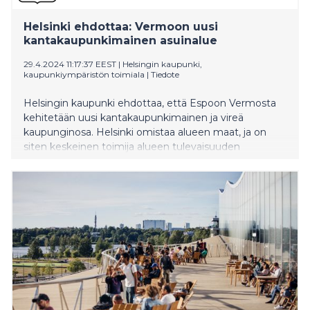
Helsinki ehdottaa: Vermoon uusi
kantakaupunkimainen asuinalue
29.4.2024 11:17:37 EEST
|
Helsingin kaupunki,
kaupunkiympäristön toimiala
|
Tiedote
Helsingin kaupunki ehdottaa, että Espoon Vermosta
kehitetään uusi kantakaupunkimainen ja vireä
kaupunginosa. Helsinki omistaa alueen maat, ja on
siten keskeinen toimija alueen tulevaisuuden
suunnittelussa.