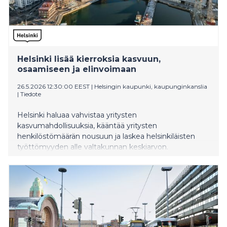
Helsinki lisää kierroksia kasvuun,
osaamiseen ja elinvoimaan
26.5.2026 12:30:00 EEST
|
Helsingin kaupunki, kaupunginkanslia
|
Tiedote
Helsinki haluaa vahvistaa yritysten
kasvumahdollisuuksia, kääntää yritysten
henkilöstömäärän nousuun ja laskea helsinkiläisten
työttömyyden alle valtakunnan keskiarvon.
Kaupunginhallitus on hyväksynyt kasvun, osaamisen ja
elinvoiman tavoitteet, jotka
ohjaavat kaupungin elinkeino-, työllisyys- ja
innovaatiopolitiikkaa vuoteen 2029 saakka.