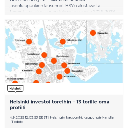
jäsenkaupunkien lausunnot HSY:n alustavasta
toiminta- ja taloussuunnitelmasta vuosille 2026–2028
sekä jäsenkaupunkien hallituksen kokouksiin
nimeämät varsinaiset asiantuntijajäsenet, joita ovat: -
Helsinki: kaupunkiympäristötoimialan johtaja Ville
Lehmuskoski - Espoo: kaupunkiympäristön
toimialajohtaja Olli Isotalo - Vantaa: kaupungininsinööri
Henry Westlin - Kauniainen: kaupunginjohtaja
Christoffer Masar. Kokouksessa käsitellyt muut asiat
päätettiin ehdotusten mukaisesti. Kokouksen
esityslista/pöytäkirja, jossa on lisää edellisistä sekä
muut käsitellyt asiat:
https://hsy10.oncloudos.com/cgi/DREQUEST.PHP?
page=meeting_frames . Ystävällisin terveisin Helsingin
seudun ympäristöpalvelut -kuntayhtymä
viestintäjohtaja Riitta-Liisa Hahtala www.hsy.fi
Helsinki investoi toreihin – 13 torille oma
profiili
4.9.2025 12:03:53 EEST
|
Helsingin kaupunki, kaupunginkanslia
|
Tiedote