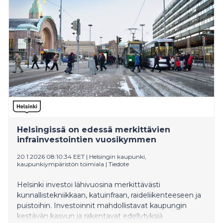
fungerande stad även under pågående byggarbeten.
Helsingissä on edessä merkittävien
infrainvestointien vuosikymmen
20.1.2026 08:10:34 EET
|
Helsingin kaupunki,
kaupunkiympäristön toimiala
|
Tiedote
Helsinki investoi lähivuosina merkittävästi
kunnallistekniikkaan, katuinfraan, raideliikenteeseen ja
puistoihin. Investoinnit mahdollistavat kaupungin
kestävän kasvun ja rakentavat edellytyksiä