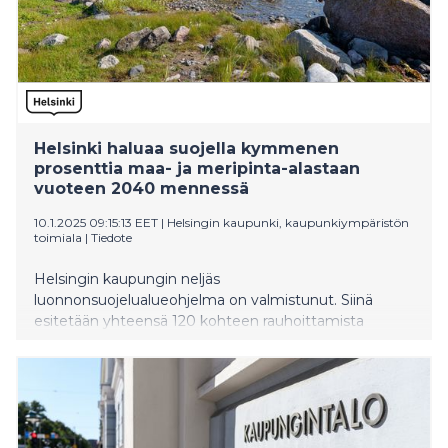
Helsinki haluaa suojella kymmenen
prosenttia maa- ja meripinta-alastaan
vuoteen 2040 mennessä
10.1.2025 09:15:13 EET
|
Helsingin kaupunki, kaupunkiympäristön
toimiala
|
Tiedote
Helsingin kaupungin neljäs
luonnonsuojelualueohjelma on valmistunut. Siinä
esitetään yhteensä 120 kohteen rauhoittamista
vuosien 2025–2040 aikana. Kunnianhimoisen ohjelman
tavoitteena on, että sekä Helsingin maa- että
meripinta-alasta vähintään kymmenen prosenttia on
tiukan suojelun piirissä ohjelmakauden lopussa.
Ohjelman myötä suojeltu pinta-ala maa-alueilla
kaksinkertaistuu ja kymmenkertaistuu merialueilla.