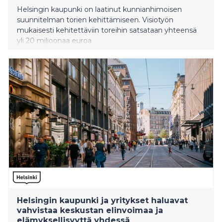
Helsingin kaupunki on laatinut kunnianhimoisen
suunnitelman torien kehittämiseen. Visiotyön
mukaisesti kehitettäviin toreihin satsataan yhteensä
yli 20 miljoonaa euroa.
Helsingin kaupunki ja yritykset haluavat
vahvistaa keskustan elinvoimaa ja
elämyksellisyyttä yhdessä