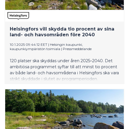
Helsingfors vill skydda tio procent av sina
land- och havsområden före 2040
10.1.2025 09:44:12 EET
|
Helsingin kaupunki,
kaupunkiympäristön toimiala
|
Pressmeddelande
120 platser ska skyddas under åren 2025–2040. Det
ambitiösa programmet syftar till att minst tio procent
av både land- och havsområdena i Helsingfors ska vara
strikt skyddade i slutet av programperioden.
Programmet kommer att fördubbla den skyddade
arealen på land och tiofaldiga den i marina områden.