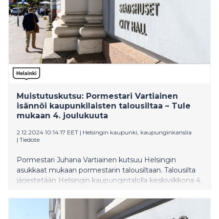
Muistutuskutsu: Pormestari Vartiainen
isännöi kaupunkilaisten talousiltaa – Tule
mukaan 4. joulukuuta
2.12.2024 10:14:17 EET
|
Helsingin kaupunki, kaupunginkanslia
|
Tiedote
Pormestari Juhana Vartiainen kutsuu Helsingin
asukkaat mukaan pormestarin talousiltaan. Talousilta
järjestetään Helsingin kaupungintalolla keskiviikkona 4.
joulukuuta kello 18.00–19.30. Tilaisuutta voi seurata
suorana lähetyksenä myös Helsinki-kanavalta.