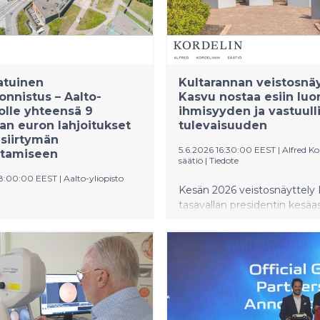
ctric car with a high-power
truck to support the e-
event organized by its
 based customer Ignitis
atuinen
Kultarannan veistosnäy
onnistus – Aalto-
Kasvu nostaa esiin luo
tolle yhteensä 9
ihmisyyden ja vastuull
an euron lahjoitukset
tulevaisuuden
siirtymän
5.6.2026 16:30:00 EEST
|
Alfred Ko
ttamiseen
säätiö
|
Tiedote
08:00:00 EEST
|
Aalto-yliopisto
Kesän 2026 veistosnäyttely
tasavallan presidentin kesä
rtumin, St1:n ja Walter
Kultarannan puutarhassa ko
n säätiön lahjoitukset
yhteen viiden suomalaisen
 uusien professuurien
nykytaiteilijan teoksia. Näytt
seen. Samalla lahjoitukset
kannustaa kävijää pysähtym
alto-yliopiston
taiteen äärelle ja tarkastele
iirtymän osaamiskeskuksen
mitä kestävä kasvu merkitse
sta.
ihmiselle kuin ympäristölle. 