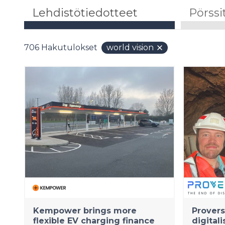
Lehdistötiedotteet
Pörssi
706
Hakutulokset
world vision
Kempower brings more
Provers
flexible EV charging finance
digitali