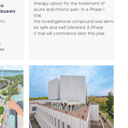
kulut ilman hyödykejohdannaisten
therapy option for the treatment of
ko
arvonmuutosta olivat 571 (510)
acute and chronic pain. In a Phase I
jakseen
miljoonaa euroa
trial,
 Oy
the investigational compound was demonstrat
be safe and well tolerated. A Phase
II trial will commence later this year.
i
taa