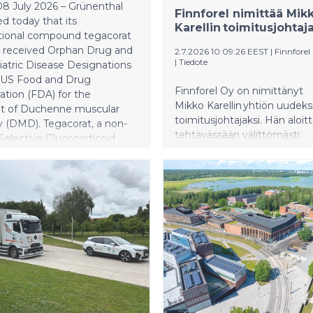
.
8 July 2026 – Grünenthal
Finnforel nimittää Mik
 today that its
Karellin toimitusjohta
ational compound tegacorat
 received Orphan Drug and
2.7.2026 10:09:26 EEST
|
Finnforel
|
Tiedote
atric Disease Designations
 US Food and Drug
Finnforel Oy on nimittänyt
ation (FDA) for the
Mikko Karellin yhtiön uudeks
t of Duchenne muscular
toimitusjohtajaksi. Hän aloit
 (DMD). Tegacorat, a non-
tehtävässään välittömästi.
 Selective Glucocorticoid
 Agonist and Modulator
 is an orally available
ational compound being
 to provide an alternative
orticoid-based treatments
rednisone, the current
of care in DMD.
nal glucocorticoids bind to
corticoid receptor and
e gene expression. Among
hanisms, this triggers two