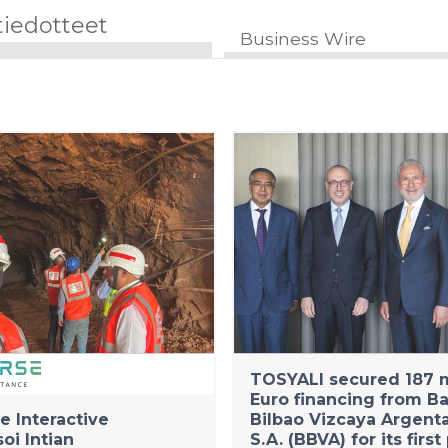
tiedotteet
Business Wire
TOSYALI secured 187 m
Euro financing from B
e Interactive
Bilbao Vizcaya Argenta
soi Intian
S.A. (BBVA) for its firs