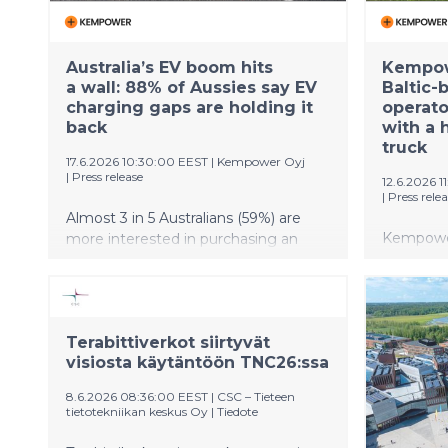
patterns o
mainly li
effects, a
predomin
Australia’s EV boom hits
Kempow
metabolic
a wall: 88% of Aussies say EV
Baltic-
charging gaps are holding it
effects. 
operato
back
with a 
designed 
truck
activity 
17.6.2026 10:30:00 EEST
|
Kempower Oyj
inflammat
|
Press release
12.6.2026 1
has not y
|
Press rele
Almost 3 in 5 Australians (59%) are
Kempower 
more interested in purchasing an
based cha
electric vehicle due to current petrol
ON’s EV r
prices. Almost all Australian drivers
Science G
(96%) believe they need public
on June 1
chargers Nearly a third (30%) of EV
Terabittiverkot siirtyvät
electric 
drivers have experienced a lack of
visiosta käytäntöön TNC26:ssa
enthusias
long-distance charging infrastructure.
awareness
8.6.2026 08:36:00 EEST
|
CSC – Tieteen
charging 
tietotekniikan keskus Oy
|
Tiedote
Kempower 