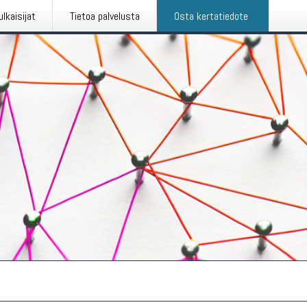
ulkaisijat
Tietoa palvelusta
Osta kertatiedote