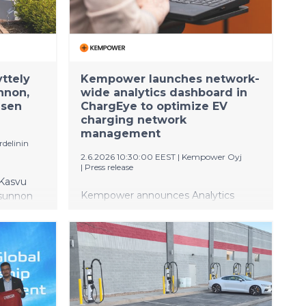
laatumerkki. Finlandia-talossa tieto
suosituksesta on otettu riemulla
vastaan. Kolmestatoista Aalto Works -
kohteesta viisi sijaitsee Helsingissä, ja
Finlandia-talo tarjoaa niistä yleisölle
ttely
Kempower launches network-
laajimman ja näyttävimmän
nnon,
wide analytics dashboard in
kokonaisuuden.
isen
ChargEye to optimize EV
charging network
management
rdelinin
2.6.2026 10:30:00 EEST
|
Kempower Oyj
|
Press release
 Kasvu
Kempower announces Analytics
asunnon
View, a new feature within its
koaa
ChargEye software platform The
enhanced analytics dashboard gives
ely
EV charging operators a high-level
ään
overview of their entire EV charging
maan,
network to support data-driven
e niin
decision making Charging operators
Tasavallan