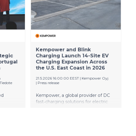
can easily monitor their charging
avasi
network performance, identify faults
a
and optimize charging utilization and
ssa
session delivery
Kempower and Blink
tegic
Charging Launch 14-Site EV
ortugal
Charging Expansion Across
m
the U.S. East Coast in 2026
n
21.5.2026 16:00:00 EEST
|
Kempower Oyj
Tiedote
|
Press release
ed
Kempower, a global provider of DC
fast‑charging solutions for electric
vehicles, today announced an
expansion of EV charging sites
involving Blink Charging Co, a leading
global owner, operator, and provider
of electric vehicle (EV) charging