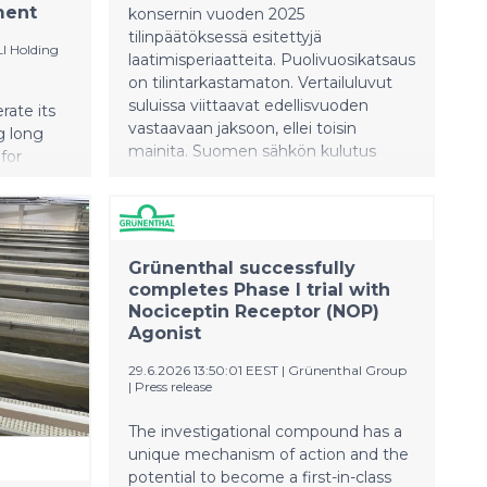
ment
konsernin vuoden 2025
tilinpäätöksessä esitettyjä
I Holding
laatimisperiaatteita. Puolivuosikatsaus
on tilintarkastamaton. Vertailuluvut
suluissa viittaavat edellisvuoden
rate its
vastaavaan jaksoon, ellei toisin
g long
mainita. Suomen sähkön kulutus
for
tammi–kesäkuussa kasvoi 6,3
on
prosenttia edellisvuoden vastaavaan
ajankohtaan verrattuna ja oli 46,1
has
(43,4) terawattituntia. Kulutusta
 Credit
kasvatti etenkin alkuvuoden kylmä
Grünenthal successfully
on euros
säätila. Suomessa kulutetun sähkön
completes Phase I trial with
xport
päästökerroin oli 32 (30) gCO2/kWh.
Nociceptin Receptor (NOP)
 for
Agonist
Fingridin kantaverkon siirtovarmuus
 in its
oli erittäin korkealla tasolla. Tammi–
ant (SPP)
29.6.2026 13:50:01 EEST
|
Grünenthal Group
kesäkuun liikevaihto kasvoi 688 (572)
ty of 1.2
|
Press release
miljoonaan euroon korkeamman
sähkönkulutuksen,
The investigational compound has a
kantaverkkohinnoittelun ja
unique mechanism of action and the
tasesähkön hinnan vuoksi. Konsernin
potential to become a first-in-class