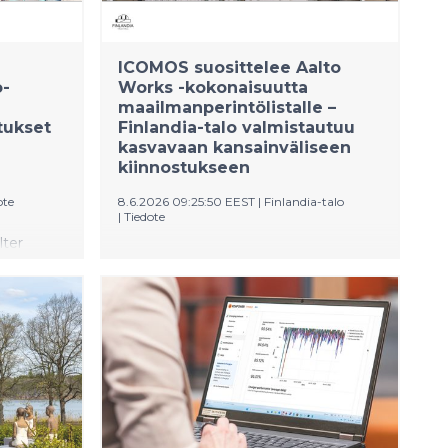
ICOMOS suosittelee Aalto
o-
Works -kokonaisuutta
maailmanperintölistalle –
tukset
Finlandia-talo valmistautuu
kasvavaan kansainväliseen
kiinnostukseen
ote
8.6.2026 09:25:50 EEST
|
Finlandia-talo
|
Tiedote
lter
UNESCOn maailmanperintökomitean
set
neuvoa-antava asiantuntijaelin
ien
ICOMOS suosittelee Alvar Aallon
oitukset
arkkitehtuurikohteiden kokonaisuutta
maailmanperintölistalle. Seuraavaksi
skuksen
hakemus etenee
maailmanperintökomitealle, joka
päättää asiasta heinäkuun lopussa.
Toteutuessaan hyväksyntä olisi Aalto
Works -kohteille vahva kansainvälinen