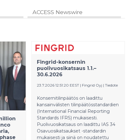
ACCESS Newswire
Fingrid-konsernin
puolivuosikatsaus 1.1.–
30.6.2026
23.7.2026 12:51:20 EEST
|
Fingrid Oyj
|
Tiedote
Konsernitilinpäätös on laadittu
kansainvälisten tilinpäätösstandardien
(International Financial Reporting
Standards IFRS) mukaisesti.
illion
Puolivuosikatsaus on laadittu IAS 34
anco
ria,
Osavuosikatsaukset -standardin
t phase
mukaisesti ja siinä on noudatettu