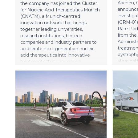
kytkettyä
Aachen, 0
the company has joined the Cluster
announced
for Nucleic Acid Therapeutics Munich
investig
(CNATM), a Munich-centred
(GRM-01)
innovation network that brings
Rare Pedi
together leading universities,
from the
research institutions, biotech
Administr
companies and industry partners to
treatmen
accelerate next-generation nucleic
dystrophy
acid therapeutics into innovative
steroidal
treatments that can make a
Receptor
meaningful difference for patients.
(SEGRAM),
investig
developed
to glucoc
such as p
standard 
Conventio
the gluco
influenc
other mec