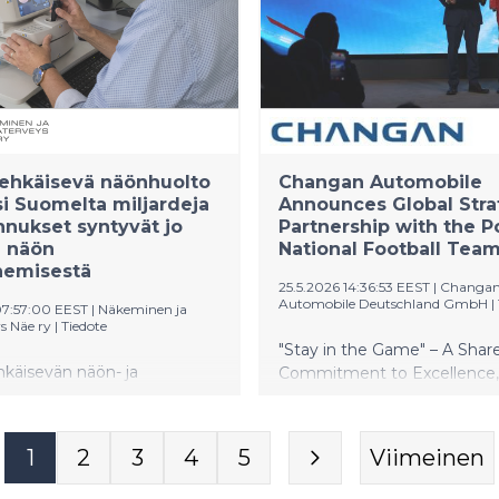
presidentti Alexander Stubb 
näyttelyn yhdessä puolisons
Suzanne Innes-Stubbin kan
perjantaina 5. kesäkuuta
Kultarannassa.
aehkäisevä näönhuolto
Changan Automobile
si Suomelta miljardeja
Announces Global Stra
nnukset syntyvät jo
Partnership with the P
ä näön
National Football Tea
nemisestä
25.5.2026 14:36:53 EEST
|
Changa
Automobile Deutschland GmbH
|
07:57:00 EEST
|
Näkeminen ja
s Näe ry
|
Tiedote
"Stay in the Game" – A Shar
käisevän näön- ja
Commitment to Excellence,
veydenhuollon
Innovation, and Endurance.
inen parantaisi väestön
ykyä ja vähentäisi
1
2
3
4
5
Viimeinen
ästi yhteiskunnan
ksia. Tutkimusnäyttö