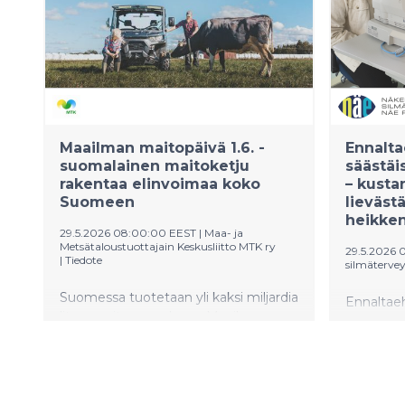
Maailman maitopäivä 1.6. -
Ennalt
suomalainen maitoketju
säästäi
rakentaa elinvoimaa koko
– kusta
Suomeen
lieväst
heikke
29.5.2026 08:00:00 EEST
|
Maa- ja
Metsätaloustuottajain Keskusliitto MTK ry
29.5.2026 
|
Tiedote
silmätervey
Suomessa tuotetaan yli kaksi miljardia
Ennaltaeh
litraa maitoa vuodessa. Maailman
silmäter
maitopäivänä 1.6. MTK muistuttaa,
vahvistam
että suomalainen maitoketju on
toimintak
tärkeä osa kotimaista
merkittäv
ruoantuotantoa, kriisinkestävyyttä ja
kustannu