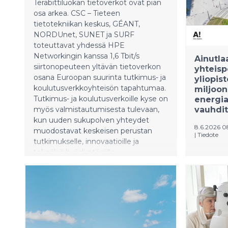
to an ele
Terabittiluokan tietoverkot ovat pian
electric 
osa arkea. CSC – Tieteen
mobility 
tietotekniikan keskus, GÉANT,
Lithuania
NORDUnet, SUNET ja SURF
toteuttavat yhdessä HPE
Networkingin kanssa 1,6 Tbit/s
Ainutla
siirtonopeuteen yltävän tietoverkon
yhteisp
osana Euroopan suurinta tutkimus- ja
yliopis
koulutusverkkoyhteisön tapahtumaa.
miljoon
Tutkimus- ja koulutusverkoille kyse on
energia
myös valmistautumisesta tulevaan,
vauhdi
kun uuden sukupolven yhteydet
8.6.2026 
muodostavat keskeisen perustan
|
Tiedote
tutkimukselle, innovaatioille ja
tekoälyä hyödyntävälle
ABB:n, Fo
yhteiskunnalle.
Ahlströmi
käytetään
perustami
tukevat A
energias
perustami