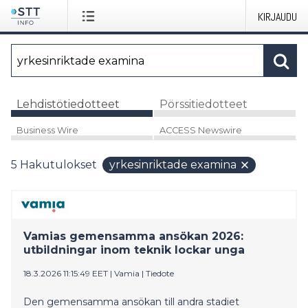
KIRJAUDU
Lehdistötiedotteet
Pörssitiedotteet
Business Wire
ACCESS Newswire
5
Hakutulokset
yrkesinriktade examina
Vamias gemensamma ansökan 2026:
utbildningar inom teknik lockar unga
18.3.2026 11:15:49 EET
|
Vamia
|
Tiedote
Den gemensamma ansökan till andra stadiet