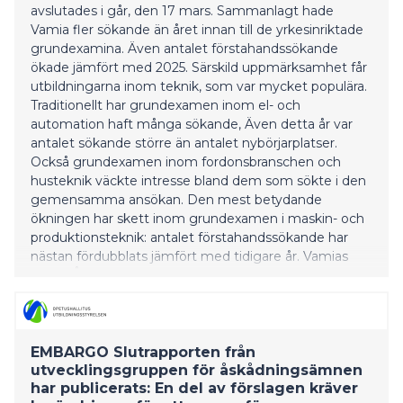
avslutades i går, den 17 mars. Sammanlagt hade
Vamia fler sökande än året innan till de yrkesinriktade
grundexamina. Även antalet förstahandssökande
ökade jämfört med 2025. Särskild uppmärksamhet får
utbildningarna inom teknik, som var mycket populära.
Traditionellt har grundexamen inom el- och
automation haft många sökande, Även detta år var
antalet sökande större än antalet nybörjarplatser.
Också grundexamen inom fordonsbranschen och
husteknik väckte intresse bland dem som sökte i den
gemensamma ansökan. Den mest betydande
ökningen har skett inom grundexamen i maskin- och
produktionsteknik: antalet förstahandssökande har
nästan fördubblats jämfört med tidigare år. Vamias
rektor Åsa Stenbacka konstaterar att intresset för
tekniska utbildningar, och särskilt den kraftiga
ökningen av sökande till maskin- och
produktionsteknik, är mycket goda nyheter för
regionens energikluster, där företagen kontinuerligt
EMBARGO Slutrapporten från
har brist på arbetskraft. Därmed kan Vam
utvecklingsgruppen för åskådningsämnen
har publicerats: En del av förslagen kräver