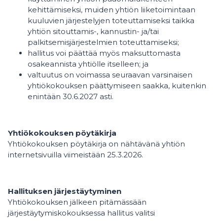
kehittämiseksi, muiden yhtiön liiketoimintaan
kuuluvien järjestelyjen toteuttamiseksi taikka
yhtiön sitouttamis-, kannustin- ja/tai
palkitsemisjärjestelmien toteuttamiseksi;
hallitus voi päättää myös maksuttomasta
osakeannista yhtiölle itselleen; ja
valtuutus on voimassa seuraavan varsinaisen
yhtiökokouksen päättymiseen saakka, kuitenkin
enintään 30.6.2027 asti.
Yhtiökokouksen pöytäkirja
Yhtiökokouksen pöytäkirja on nähtävänä yhtiön
internetsivuilla viimeistään 25.3.2026.
Hallituksen järjestäytyminen
Yhtiökokouksen jälkeen pitämässään
järjestäytymiskokouksessa hallitus valitsi