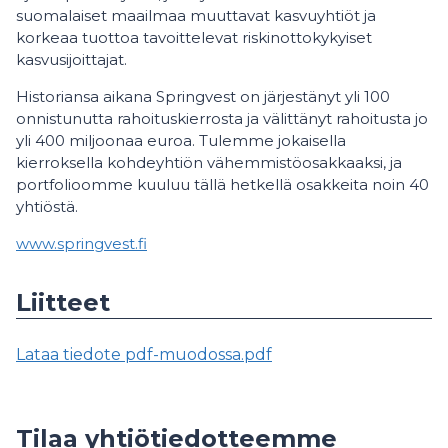
suomalaiset maailmaa muuttavat kasvuyhtiöt ja
korkeaa tuottoa tavoittelevat riskinottokykyiset
kasvusijoittajat.
Historiansa aikana Springvest on järjestänyt yli 100
onnistunutta rahoituskierrosta ja välittänyt rahoitusta jo
yli 400 miljoonaa euroa. Tulemme jokaisella
kierroksella kohdeyhtiön vähemmistöosakkaaksi, ja
portfolioomme kuuluu tällä hetkellä osakkeita noin 40
yhtiöstä.
www.springvest.fi
Liitteet
Lataa tiedote pdf-muodossa.pdf
Tilaa yhtiötiedotteemme