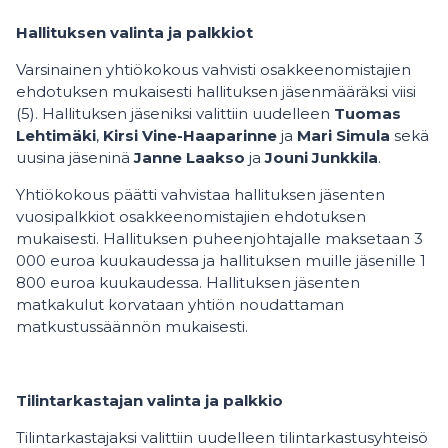
Hallituksen valinta ja palkkiot
Varsinainen yhtiökokous vahvisti osakkeenomistajien
ehdotuksen mukaisesti hallituksen jäsenmääräksi viisi
(5). Hallituksen jäseniksi valittiin uudelleen
Tuomas
Lehtimäki
,
Kirsi Vine-Haaparinne
ja
Mari Simula
sekä
uusina jäseninä
Janne Laakso
ja
Jouni Junkkila
.
Yhtiökokous päätti vahvistaa hallituksen jäsenten
vuosipalkkiot osakkeenomistajien ehdotuksen
mukaisesti. Hallituksen puheenjohtajalle maksetaan 3
000 euroa kuukaudessa ja hallituksen muille jäsenille 1
800 euroa kuukaudessa. Hallituksen jäsenten
matkakulut korvataan yhtiön noudattaman
matkustussäännön mukaisesti.
Tilintarkastajan valinta ja palkkio
Tilintarkastajaksi valittiin uudelleen tilintarkastusyhteisö