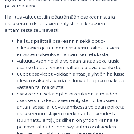
päivämääränä.
Hallitus valtuutettiin päättämään osakeannista ja
osakkeisiin oikeuttavien erityisten oikeuksien
antamisesta seuraavasti:
hallitus päättää osakeannin sekä optio-
oikeuksien ja muiden osakkeisiin oikeuttavien
erityisten oikeuksien antamisen ehdoista;
valtuutuksen nojalla voidaan antaa sekä uusia
osakkeita että yhtiön hallussa olevia osakkeita;
uudet osakkeet voidaan antaa ja yhtiön hallussa
olevia osakkeita voidaan luovuttaa joko maksua
vastaan tai maksutta;
osakkeiden sekä optio-oikeuksien ja muiden
osakkeisiin oikeuttavien erityisten oikeuksien
antamisessa ja luovuttamisessa voidaan poiketa
osakkeenomistajien merkintäetuoikeudesta
(suunnattu anti), jos siihen on yhtiön kannalta
painava taloudellinen syy, kuten osakkeiden
käyttäminen yhtiön pääomarakenteen