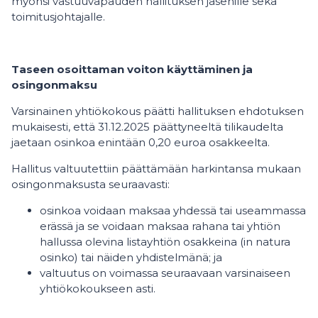
myönsi vastuuvapauden hallituksen jäsenille sekä
toimitusjohtajalle.
Taseen osoittaman voiton käyttäminen ja
osingonmaksu
Varsinainen yhtiökokous päätti hallituksen ehdotuksen
mukaisesti, että 31.12.2025 päättyneeltä tilikaudelta
jaetaan osinkoa enintään 0,20 euroa osakkeelta.
Hallitus valtuutettiin päättämään harkintansa mukaan
osingonmaksusta seuraavasti:
osinkoa voidaan maksaa yhdessä tai useammassa
erässä ja se voidaan maksaa rahana tai yhtiön
hallussa olevina listayhtiön osakkeina (in natura
osinko) tai näiden yhdistelmänä; ja
valtuutus on voimassa seuraavaan varsinaiseen
yhtiökokoukseen asti.