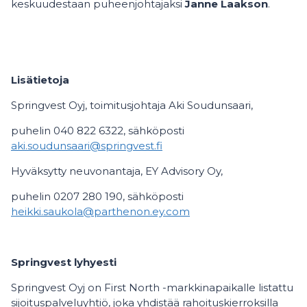
keskuudestaan puheenjohtajaksi
Janne Laakson
.
Lisätietoja
Springvest Oyj, toimitusjohtaja Aki Soudunsaari,
puhelin 040 822 6322, sähköposti
aki.soudunsaari@springvest.fi
Hyväksytty neuvonantaja, EY Advisory Oy,
puhelin 0207 280 190, sähköposti
heikki.saukola@parthenon.ey.com
Springvest lyhyesti
Springvest Oyj on First North -markkinapaikalle listattu
sijoituspalveluyhtiö, joka yhdistää rahoituskierroksilla