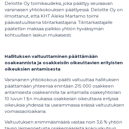
Deloitte Oy toimikaudeksi, joka päättyy seuraavan
varsinaisen yhtiökokouksen päättyessä. Deloitte Oy on
ilmoittanut, että KHT Aleksi Martamo toimii
päävastuullisena tilintarkastajana. Tilintarkastajalle
päätettiin maksaa palkkio yhtiön hyväksymän
kohtuullisen laskun mukaisesti.
Hallituksen valtuuttaminen päättämään
osakeannista ja osakkeisiin oikeuttavien erityisten
oikeuksien antamisesta
Varsinainen yhtiökokous päätti valtuuttaa hallituksen
päättämään yhteensä enintään 215 000 osakkeen
antamisesta osakeannilla tai antamalla osakeyhtiölain
10 luvun 1 §:n mukaisia osakkeisiin oikeuttavia erityisiä
oikeuksia yhdessä tai useammassa erässä valtuutuksen
voimassaoloaikana.
Valtuutuksen enimmäismäärä vastaa noin 3,6 % yhtiön
täysin laimennetusta osakemäärästä kokouskutsun