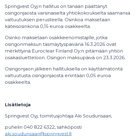
Springvest Oyj:n hallitus on tänään päättänyt
osingonjaosta varsinaiselta yhtiökokoukselta saamansa
valtuutuksen perusteella. Osinkoa maksetaan
käteisosinkona 0,15 euroa osakkeelta.
Osinko maksetaan osakkeenomistajille, jotka
osingonmaksun täsmäytyspäivänä 16.3.2026 ovat
merkittyinä Euroclear Finland Oy:n pitämään yhtiön
osakasluetteloon. Osingon maksupäivä on 23.3.2026.
Osingonjaon jälkeen hallituksella on käyttämätöntä
valtuutusta osingonjaosta enintään 0,05 euroa
osakkeelta.
Lisätietoja
Springvest Oyj, toimitusjohtaja Aki Soudunsaari,
puhelin 040 822 6322, sähköposti
aki.soudunsaari@springvest.ﬁ