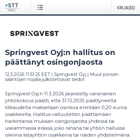
KIRJAUDU
Springvest Oyj:n hallitus on
päättänyt osingonjaosta
12.3.2026 11:51:25 EET
|
Springvest Oyj
|
Muut pörssin
sääntöjen nojalla julkistettavat tiedot
Springvest Oyj:n 11.3.2026 järjestetty varsinainen
yhtiökokous päätti, että 31.12.2025 päättyneeltä
tilikaudelta maksetaan osinkoa enintään 0,20 euroa
osakkeelta. Hallitus valtuutettiin päättämään
harkintansa mukaan osingonjaosta yhdessä tai
useammassa erässä, joko rahana tai yhtiön hallussa
olevina listayhtiön osakkeina tai näiden yhdistelmänä.