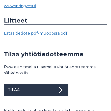
www.springvest.ﬁ
Liitteet
Lataa tiedote pdf-muodossa.pdf
Tilaa yhtiötiedotteemme
Pysy ajan tasalla tilaamalla yhtiötiedotteemme
sähköpostiisi.
TILAA
Kaikki tiedotteet on koottu uutishuoneeseen.