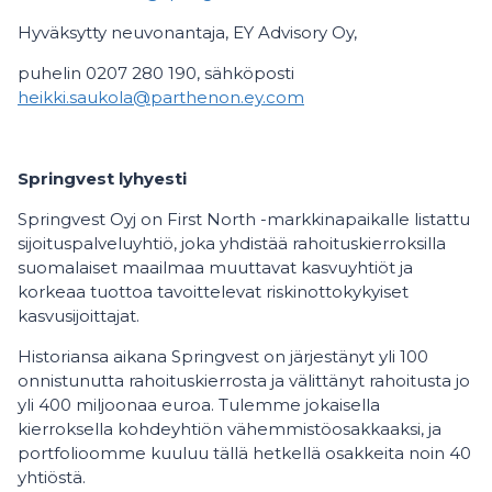
Hyväksytty neuvonantaja, EY Advisory Oy,
puhelin 0207 280 190, sähköposti
heikki.saukola@parthenon.ey.com
Springvest lyhyesti
Springvest Oyj on First North -markkinapaikalle listattu
sijoituspalveluyhtiö, joka yhdistää rahoituskierroksilla
suomalaiset maailmaa muuttavat kasvuyhtiöt ja
korkeaa tuottoa tavoittelevat riskinottokykyiset
kasvusijoittajat.
Historiansa aikana Springvest on järjestänyt yli 100
onnistunutta rahoituskierrosta ja välittänyt rahoitusta jo
yli 400 miljoonaa euroa. Tulemme jokaisella
kierroksella kohdeyhtiön vähemmistöosakkaaksi, ja
portfolioomme kuuluu tällä hetkellä osakkeita noin 40
yhtiöstä.