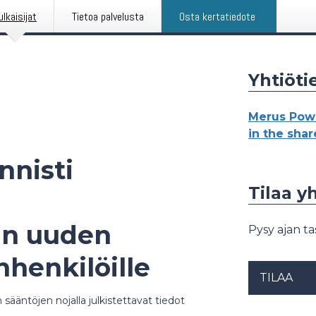
ulkaisijat
Tietoa palvelusta
Osta kertatiedote
Yhtiöti
Merus Powe
in the sha
nnisti
Tilaa 
än uuden
Pysy ajan ta
henkilöille
TILAA
sääntöjen nojalla julkistettavat tiedot