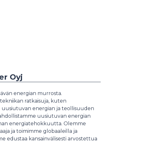
er Oyj
tävän energian murrosta.
ekniikan ratkaisuja, kuten
ta uusiutuvan energian ja teollisuuden
mahdollistamme uusiutuvan energian
nnan energiatehokkuutta. Olemme
aaja ja toimimme globaaleilla ja
me edustaa kansainvälisesti arvostettua