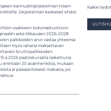
jaisen kannustinjärjestelmän toisen
Kaikki tied
nkilöille. Järjestelmän keskeiset ehdot
UUTISH
u yhtiön osakkeen kokonaistuottoon
naaliin sekä tilikausien 2026–2028
avien palkkioiden arvo vastaa yhteensä
sältäen myös rahana maksettavan
ettavien bruttopalkkioiden
5.4.2026 päätöskurssilla laskettuna.
 enintään 20 avainhenkilöä, mukaan
kiota ei pääsääntöisesti makseta, jos
maksua.