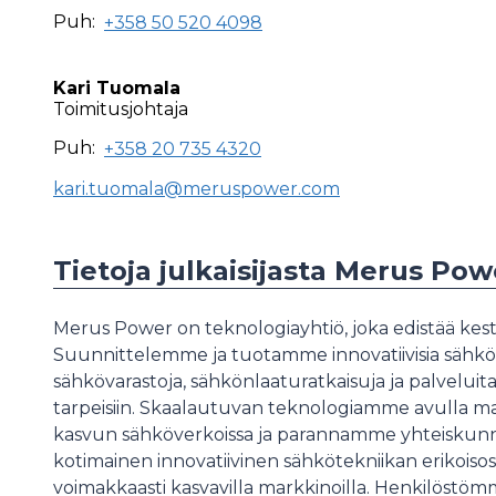
Puh:
+358 50 520 4098
Kari Tuomala
Toimitusjohtaja
Puh:
+358 20 735 4320
kari.tuomala@meruspower.com
Tietoja julkaisijasta Merus Pow
Merus Power on teknologiayhtiö, joka edistää kes
Suunnittelemme ja tuotamme innovatiivisia sähköt
sähkövarastoja, sähkönlaaturatkaisuja ja palvelui
tarpeisiin. Skaalautuvan teknologiamme avulla 
kasvun sähköverkoissa ja parannamme yhteisku
kotimainen innovatiivinen sähkötekniikan erikoisos
voimakkaasti kasvavilla markkinoilla. Henkilöstöm