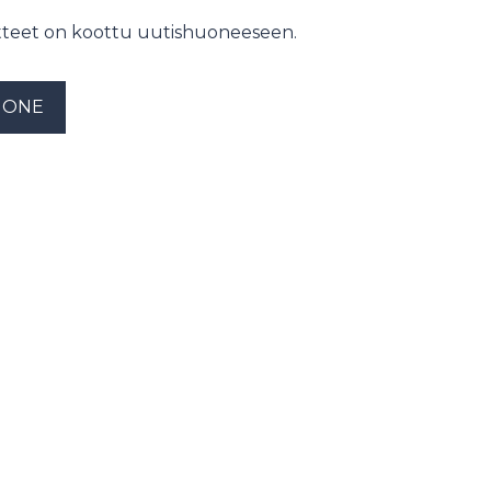
otteet on koottu uutishuoneeseen.
UONE