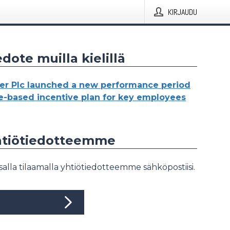
KIRJAUDU
edote muilla kielillä
r Plc launched a new performance period
re-based incentive plan for key employees
yhtiötiedotteemme
salla tilaamalla yhtiötiedotteemme sähköpostiisi.