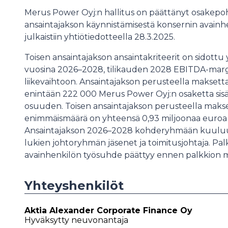
Merus Power Oyj:n hallitus on päättänyt osakepoh
ansaintajakson käynnistämisestä konsernin avainhe
julkaistiin yhtiötiedotteella 28.3.2025.
Toisen ansaintajakson ansaintakriteerit on sidott
vuosina 2026–2028, tilikauden 2028 EBITDA-margi
liikevaihtoon. Ansaintajakson perusteella maksett
enintään 222 000 Merus Power Oyj:n osaketta si
osuuden. Toisen ansaintajakson perusteella maks
enimmäismäärä on yhteensä 0,93 miljoonaa euroa 1
Ansaintajakson 2026–2028 kohderyhmään kuuluu
lukien johtoryhmän jäsenet ja toimitusjohtaja. Palk
avainhenkilön työsuhde päättyy ennen palkkion 
Yhteyshenkilöt
Aktia Alexander Corporate Finance Oy
Hyväksytty neuvonantaja