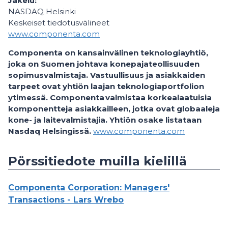
Jakelu:
NASDAQ Helsinki
Keskeiset tiedotusvälineet
www.componenta.com
Componenta on kansainvälinen teknologiayhtiö,
joka on Suomen johtava konepajateollisuuden
sopimusvalmistaja. Vastuullisuus ja asiakkaiden
tarpeet ovat yhtiön laajan teknologiaportfolion
ytimessä. Componenta valmistaa korkealaatuisia
komponentteja asiakkailleen, jotka ovat globaaleja
kone- ja laitevalmistajia. Yhtiön osake listataan
Nasdaq Helsingissä.
www.componenta.com
Pörssitiedote muilla kielillä
Componenta Corporation: Managers'
Transactions - Lars Wrebo