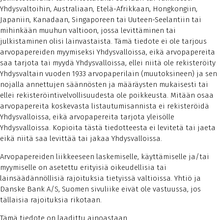
Yhdysvaltoihin, Australiaan, Etelä-Afrikkaan, Hongkongiin,
Japaniin, Kanadaan, Singaporeen tai Uuteen-Seelantiin tai
mihinkään muuhun valtioon, jossa levittäminen tai
julkistaminen olisi lainvastaista. Tämä tiedote ei ole tarjous
arvopapereiden myymiseksi Yhdysvalloissa, eikä arvopapereita
saa tarjota tai myydä Yhdysvalloissa, ellei niitä ole rekisteröity
Yhdysvaltain vuoden 1933 arvopaperilain (muutoksineen) ja sen
nojalla annettujen säännösten ja määräysten mukaisesti tai
ellei rekisteröintivelvollisuudesta ole poikkeusta. Mitään osaa
arvopapereita koskevasta listautumisannista ei rekisteröidä
Yhdysvalloissa, eikä arvopapereita tarjota yleisölle
Yhdysvalloissa. Kopioita tästä tiedotteesta ei levitetä tai jaeta
eikä niitä saa levittää tai jakaa Yhdysvalloissa.
Arvopapereiden liikkeeseen laskemiselle, käyttämiselle ja/tai
myymiselle on asetettu erityisiä oikeudellisia tai
lainsäädännöllisiä rajoituksia tietyissä valtioissa. Yhtiö ja
Danske Bank A/S, Suomen sivuliike eivät ole vastuussa, jos
tällaisia rajoituksia rikotaan.
Tämä tiedote on laadittu ainoastaan