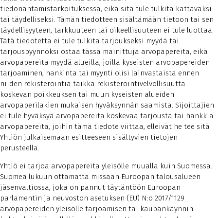
tiedonantamistarkoituksessa, eikä sitä tule tulkita kattavaksi
tai täydelliseksi. Tämän tiedotteen sisältämään tietoon tai sen
täydellisyyteen, tarkkuuteen tai oikeellisuuteen ei tule luottaa.
Tätä tiedotetta ei tule tulkita tarjoukseksi myydä tai
tarjouspyynnöksi ostaa tässä mainittuja arvopapereita, eikä
arvopapereita myydä alueilla, joilla kyseisten arvopapereiden
tarjoaminen, hankinta tai myynti olisi lainvastaista ennen
niiden rekisteröintiä taikka rekisteröintivelvollisuutta
koskevan poikkeuksen tai muun kyseisten alueiden
arvopaperilakien mukaisen hyväksynnän saamista. Sijoittajien
ei tule hyväksyä arvopapereita koskevaa tarjousta tai hankkia
arvopapereita, joihin tämä tiedote viittaa, elleivät he tee sitä
Yhtiön julkaisemaan esitteeseen sisältyvien tietojen
perusteella.
Yhtiö ei tarjoa arvopapereita yleisölle muualla kuin Suomessa.
Suomea lukuun ottamatta missään Euroopan talousalueen
jäsenvaltiossa, joka on pannut täytäntöön Euroopan
parlamentin ja neuvoston asetuksen (EU) N:o 2017/1129
arvopapereiden yleisölle tarjoamisen tai kaupankäynnin