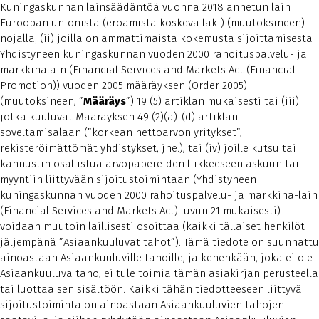
Kuningaskunnan lainsäädäntöä vuonna 2018 annetun lain
Euroopan unionista (eroamista koskeva laki) (muutoksineen)
nojalla; (ii) joilla on ammattimaista kokemusta sijoittamisesta
Yhdistyneen kuningaskunnan vuoden 2000 rahoituspalvelu- ja
markkinalain (Financial Services and Markets Act (Financial
Promotion)) vuoden 2005 määräyksen (Order 2005)
(muutoksineen, ”
Määräys
”) 19 (5) artiklan mukaisesti tai (iii)
jotka kuuluvat Määräyksen 49 (2)(a)-(d) artiklan
soveltamisalaan (”korkean nettoarvon yritykset”,
rekisteröimättömät yhdistykset, jne.), tai (iv) joille kutsu tai
kannustin osallistua arvopapereiden liikkeeseenlaskuun tai
myyntiin liittyvään sijoitustoimintaan (Yhdistyneen
kuningaskunnan vuoden 2000 rahoituspalvelu- ja markkina-lain
(Financial Services and Markets Act) luvun 21 mukaisesti)
voidaan muutoin laillisesti osoittaa (kaikki tällaiset henkilöt
jäljempänä ”Asiaankuuluvat tahot”). Tämä tiedote on suunnattu
ainoastaan Asiaankuuluville tahoille, ja kenenkään, joka ei ole
Asiaankuuluva taho, ei tule toimia tämän asiakirjan perusteella
tai luottaa sen sisältöön. Kaikki tähän tiedotteeseen liittyvä
sijoitustoiminta on ainoastaan Asiaankuuluvien tahojen