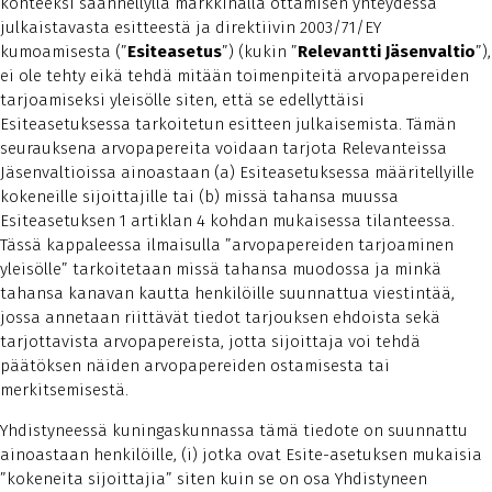
kohteeksi säännellyllä markkinalla ottamisen yhteydessä
julkaistavasta esitteestä ja direktiivin 2003/71/EY
kumoamisesta (”
Esiteasetus
”) (kukin ”
Relevantti Jäsenvaltio
”),
ei ole tehty eikä tehdä mitään toimenpiteitä arvopapereiden
tarjoamiseksi yleisölle siten, että se edellyttäisi
Esiteasetuksessa tarkoitetun esitteen julkaisemista. Tämän
seurauksena arvopapereita voidaan tarjota Relevanteissa
Jäsenvaltioissa ainoastaan (a) Esiteasetuksessa määritellyille
kokeneille sijoittajille tai (b) missä tahansa muussa
Esiteasetuksen 1 artiklan 4 kohdan mukaisessa tilanteessa.
Tässä kappaleessa ilmaisulla ”arvopapereiden tarjoaminen
yleisölle” tarkoitetaan missä tahansa muodossa ja minkä
tahansa kanavan kautta henkilöille suunnattua viestintää,
jossa annetaan riittävät tiedot tarjouksen ehdoista sekä
tarjottavista arvopapereista, jotta sijoittaja voi tehdä
päätöksen näiden arvopapereiden ostamisesta tai
merkitsemisestä.
Yhdistyneessä kuningaskunnassa tämä tiedote on suunnattu
ainoastaan henkilöille, (i) jotka ovat Esite-asetuksen mukaisia
”kokeneita sijoittajia” siten kuin se on osa Yhdistyneen