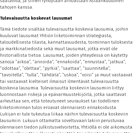
saatavilla, ja siihen ryhdytään ainoastaan Asiaankuuluvien
tahojen kanssa.
Tulevaisuutta koskevat lausumat
Tämä tiedote sisältää tulevaisuutta koskevia lausumia, joihin
kuuluvat lausumat Yhtiön liiketoiminnan strategiasta,
taloudellisesta tilasta, kannattavuudesta, toiminnan tuloksesta
ja markkinatiedosta sekä muut lausumat, jotka eivät ole
historiallista tietoa. Lausumat, joiden yhteydessä on käytetty
sanoja ”aikoa”, ”arvioida”, ”ennakoida”, ”ennustaa”, ”jatkua”,
”odottaa”, ”olettaa”, ”pyrkiä”, ”saattaa”, ”suunnitella”,
”tavoitella”, ”tulla”, ”tähdätä”, ”uskoa”, ”voisi” ja muut vastaavat
tai vastaavat kielteiset ilmaisut ilmentävät tulevaisuutta
koskevia lausumia. Tulevaisuutta koskeviin lausumiin liittyy
luonnostaan riskejä ja epävarmuustekijöitä, jotka saattavat
aiheuttaa sen, että toteutuneet seuraukset tai todellinen
liiketoiminnan tulos eroavat olennaisesti ennakoidusta.
Lukijan ei tule tukeutua liikaa näihin tulevaisuutta koskeviin
lausumiin. Lukuun ottamatta soveltuvaan lakiin perustuvaa
olennaisen tiedon julkistusvelvoitetta, Yhtiöllä ei ole aikomusta