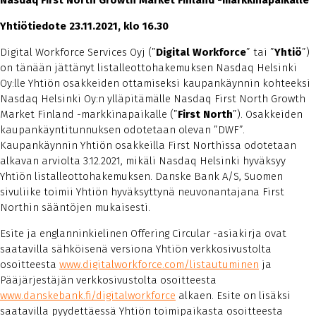
Nasdaq First North Growth Market Finland -markkinapaikalle
Yhtiötiedote 23.11.2021, klo 16.30
Digital Workforce Services Oyj (”
Digital Workforce
” tai ”
Yhtiö
”)
on tänään jättänyt listalleottohakemuksen Nasdaq Helsinki
Oy:lle Yhtiön osakkeiden ottamiseksi kaupankäynnin kohteeksi
Nasdaq Helsinki Oy:n ylläpitämälle Nasdaq First North Growth
Market Finland -markkinapaikalle (”
First North
”). Osakkeiden
kaupankäyntitunnuksen odotetaan olevan ”DWF”.
Kaupankäynnin Yhtiön osakkeilla First Northissa odotetaan
alkavan arviolta 3.12.2021, mikäli Nasdaq Helsinki hyväksyy
Yhtiön listalleottohakemuksen. Danske Bank A/S, Suomen
sivuliike toimii Yhtiön hyväksyttynä neuvonantajana First
Northin sääntöjen mukaisesti.
Esite ja englanninkielinen Offering Circular -asiakirja ovat
saatavilla sähköisenä versiona Yhtiön verkkosivustolta
osoitteesta
www.digitalworkforce.com/listautuminen
ja
Pääjärjestäjän verkkosivustolta osoitteesta
www.danskebank.fi/digitalworkforce
alkaen. Esite on lisäksi
saatavilla pyydettäessä Yhtiön toimipaikasta osoitteesta