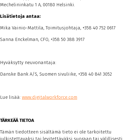
Mechelininkatu 1 A, 00180 Helsinki.
Lisätietoja antaa:
Mika Vainio-Mattila, Toimitusjohtaja, +358 40 752 0617
Sanna Enckelman, CFO, +358 50 388 3917
Hyväksytty neuvonantaja:
Danske Bank A/S, Suomen sivuliike, +358 40 841 3052
Lue lisää:
www.digitalworkforce.com
TÄRKEÄÄ TIETOA
Tämän tiedotteen sisältämä tieto ei ole tarkoitettu
julkistettavaksi tai levitettäväksi suoraan tai välillisesti