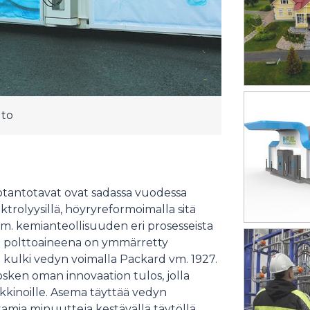
uto
uotantotavat ovat sadassa vuodessa
rolyysillä, höyryreformoimalla sitä
im. kemianteollisuuden eri prosesseista
n polttoaineena on ymmärretty
lä kulki vedyn voimalla Packard vm. 1927.
sken oman innovaation tulos, jolla
kinoille. Asema täyttää vedyn
amia minuutteja kestävällä täytöllä