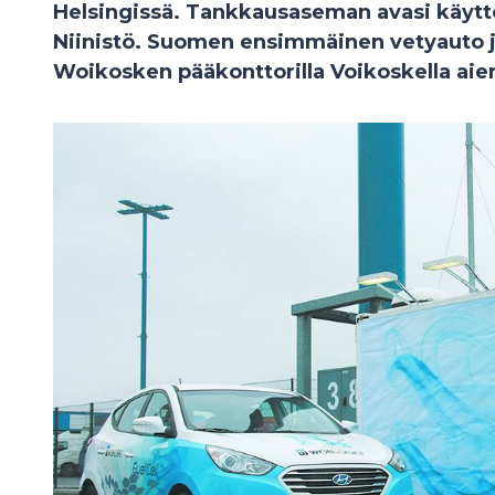
Helsingissä. Tankkausaseman avasi käyttö
Niinistö. Suomen ensimmäinen vetyauto j
Woikosken pääkonttorilla Voikoskella ai