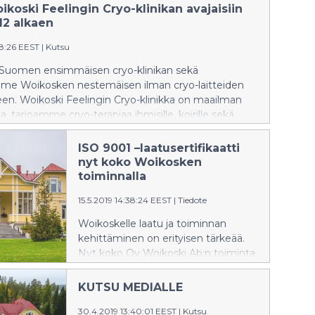
koski Feelingin Cryo-klinikan avajaisiin
 12 alkaen
48:26 EEST
|
Kutsu
uomen ensimmäisen cryo-klinikan sekä
me Woikosken nestemäisen ilman cryo-laitteiden
en. Woikoski Feelingin Cryo-klinikka on maailman
kka, tarjoamme cryo-terapiaa ihmisille, koirille sekä
Cryo-terapia korjaa fysiologisia ongelmia stimuloimalla
omaa aineenvaihduntaa sekä immuunijärjestelmää,
ISO 9001 –laatusertifikaatti
eren endorfiini- sekä adrenaliinitasoa lievittäen
nyt koko Woikosken
a kehon kipua aiheuttajasta riippumatta.
toiminnalla
15.5.2019 14:38:24 EEST
|
Tiedote
Woikoskelle laatu ja toiminnan
kehittäminen on erityisen tärkeää.
Nyt koko Oy Woikoski Ab:n toiminta
on ISO 9001 –laatusertifikaatin
mukaista.
KUTSU MEDIALLE
30.4.2019 13:40:01 EEST
|
Kutsu