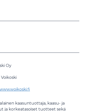
ski Oy
Voikoski
/www.woikoski.fi
ainen kaasuntuottaja, kaasu- ja
ut ja korkeatasoiset tuotteet sekä