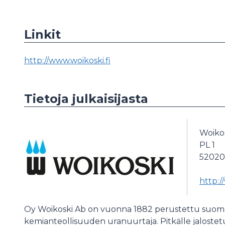
Linkit
http://www.woikoski.fi
Tietoja julkaisijasta
Woiko
PL 1
52020
http:/
Oy Woikoski Ab on vuonna 1882 perustettu suomal
kemianteollisuuden uranuurtaja. Pitkälle jalostet