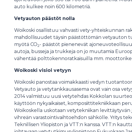
auto kulkee noin 600 kilometriä.
Vetyauton päästöt nolla
Woikoski osallistuu vahvasti vety-yhteiskunnan ra
mahdollisuudet täysin päästöttömän vetyauton 
myötä CO
- päästöt pienenevät ajoneuvoteollisuud
2
autoja, busseja ja trukkeja on jo muutamia Euroop
vähentää polttokennoratkaisuilla mm. moottorikel
Woikoski visioi vetyyn
Woikoski panostaa voimakkaasti vedyn tuotantoon, l
Vetyauto ja vetytankkausasema ovat vain osa vetyyn
2014 valmistuu uusi vetytehdas Kokkolan suurteoll
käyttöön nykyaikaiset, komposiittitekniikkaan per
Woikoskella uskotaan vetytekniikan levittäytyvän 
vihreän varastointivaihtoehdon sähkölle. Yritys t
Teknillisen Yliopiston ja VTT:n kanssa. VTT:n kau
johtavaan vetytutkimusyliopistoon Fukuokaan Jap