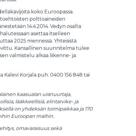
elläkävijöitä koko Euroopassa.
toehtoisten polttoaineiden
äänestetään 14.4.2014. Vedyn osalta
t halutessaan asettaa itselleen
teuttaa 2025 mennessä. Yhteisistä
ovittu. Kansallinen suunnitelma tulee
en valmistelu alkaa liikenne- ja
aja Kalevi Korjala puh. 0400 156 848 tai
ainen kaasualan uranuurtaja,
isia, lääkkeellisiä, elintarvike- ja
yksellä on yhdeksän toimipaikkaa ja 170
muihin Euroopan maihin.
ehitys, omavaraisuus sekä