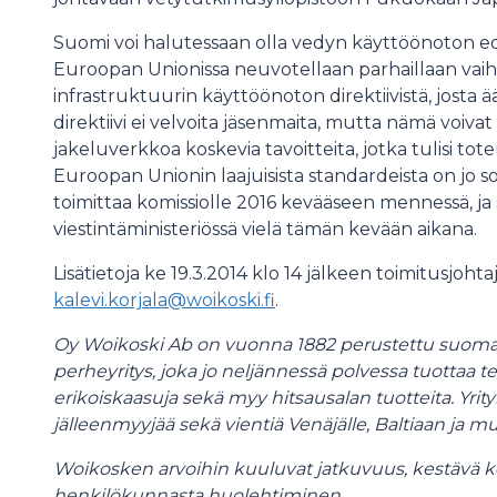
Suomi voi halutessaan olla vedyn käyttöönoton ed
Euroopan Unionissa neuvotellaan parhaillaan vaih
infrastruktuurin käyttöönoton direktiivistä, josta 
direktiivi ei velvoita jäsenmaita, mutta nämä voiva
jakeluverkkoa koskevia tavoitteita, jotka tulisi to
Euroopan Unionin laajuisista standardeista on jo s
toimittaa komissiolle 2016 kevääseen mennessä, ja s
viestintäministeriössä vielä tämän kevään aikana.
Lisätietoja ke 19.3.2014 klo 14 jälkeen toimitusjoht
kalevi.korjala@woikoski.fi
.
Oy Woikoski Ab on vuonna 1882 perustettu suomal
perheyritys, joka jo neljännessä polvessa tuottaa teoll
erikoiskaasuja sekä myy hitsausalan tuotteita. Yrit
jälleenmyyjää sekä vientiä Venäjälle, Baltiaan ja 
Woikosken arvoihin kuuluvat jatkuvuus, kestävä k
henkilökunnasta huolehtiminen.