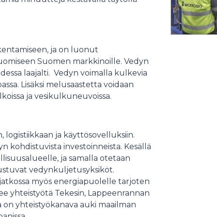
kentamiseen, ja on luonut
tuomiseen Suomen markkinoille. Vedyn
essa laajalti. Vedyn voimalla kulkevia
assa. Lisäksi melusaastetta voidaan
koissa ja vesikulkuneuvoissa.
ogistiikkaan ja käyttösovelluksiin.
 kohdistuvista investoinneista. Kesällä
isuusalueelle, ja samalla otetaan
ustuvat vedynkuljetusyksiköt.
jatkossa myös energiapuolelle tarjoten
ekee yhteistyötä Tekesin, Lappeenrannan
tta on yhteistyökanava auki maailman
anissa.