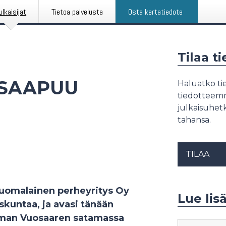
ulkaisijat
Tietoa palvelusta
Osta kertatiedote
Tilaa t
 SAAPUU
Haluatko tie
tiedotteemme
julkaisuhetk
tahansa.
TILAA
uomalainen perheyritys Oy
Lue lis
skuntaa, ja avasi tänään
eman Vuosaaren satamassa