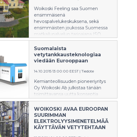
Woikoski Feeling saa Suomen
ensimmäisenä
hevospalvelukeskuksena, sekä
ensimmäisten joukossa Suomessa
matkailupalvelun tarjoajana ISO
9001 -laatusertifikaatin.
Suomalaista
vetytankkausteknologiaa
viedään Eurooppaan
14.10.2015 13:00:00 EEST
|
Tiedote
Kemianteollisuuden pioneeriyritys
Oy Woikoski Ab julkistaa tänään
toimittavansa uutta konseptia
edustavan vetytankkausaseman
Ruotsin Göteborgiin. Uusi
WOIKOSKI AVAA EUROOPAN
vetytankkausasema on osa
SUURIMMAN
Euroopan rakennettavaa TEN-T-
ELEKTROLYYSIMENETELMÄÄ
verkostoa, jonka on määrä kattaa
KÄYTTÄVÄN VETYTEHTAAN
muun muassa Saksassa 400