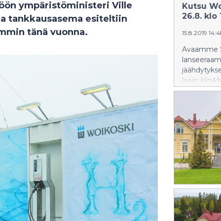
ön ympäristöministeri Ville
Kutsu Woi
26.8. klo
a tankkausasema esiteltiin
emmin tänä vuonna.
15.8.2019 14:
Avaamme S
lanseeraam
jäähdytykse
laajin klini
hevosille! 
elimistön 
kohottaen v
kaikkinaist