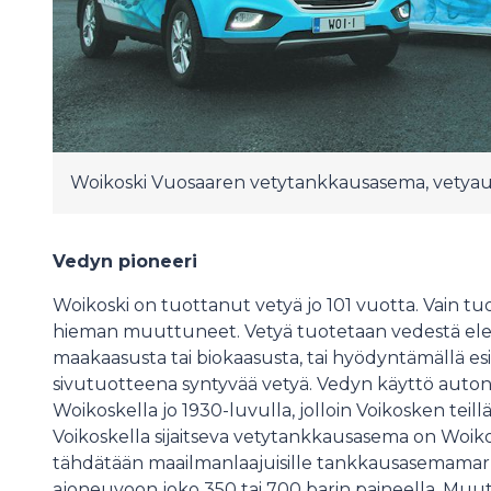
Woikoski Vuosaaren vetytankkausasema, vetya
Vedyn pioneeri
Woikoski on tuottanut vetyä jo 101 vuotta. Vain t
hieman muuttuneet. Vetyä tuotetaan vedestä elekt
maakaasusta tai biokaasusta, tai hyödyntämällä es
sivutuotteena syntyvää vetyä. Vedyn käyttö auto
Woikoskella jo 1930-luvulla, jolloin Voikosken teil
Voikoskella sijaitseva vetytankkausasema on Woiko
tähdätään maailmanlaajuisille tankkausasemamark
ajoneuvoon joko 350 tai 700 barin paineella. Muut