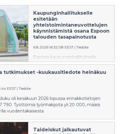
Kaupunginhallitukselle
esitetään
yhteistoimintaneuvottelujen
käynnistämistä osana Espoon
talouden tasapainotusta
6.8.2026 16:32:08 EEST
|
Tiedote
Espoon kaupunginhallitukselle
esitetään
yhteistoimintaneuvottelujen
 ja tutkimukset -kuukausitiedote heinäkuu
käynnistämistä 2.9.2026 alkaen.
Neuvottelut koskisivat kaupungin
koko henkilöstöä, ja niiden
5:44 EEST
|
Tiedote
tavoitteena on enintään 10
iluku oli kesäkuun 2026 lopussa ennakkotietojen
miljoonan euron vuosittainen säästö
 790. Työttömiä työnhakijoita yli 20 000, määrä
henkilöstökuluissa.
:lla vuodentakaisesta.
Kaupunginhallitus käsittelee asiaa
kokouksessaan 10.8.2026.
Taideiskut jalkautuvat