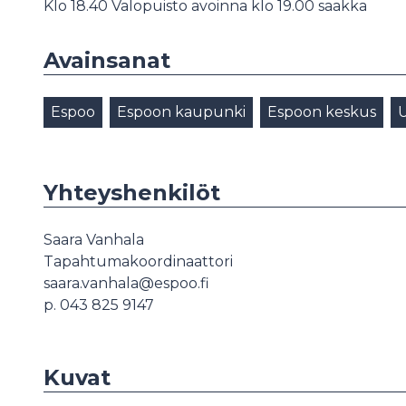
Klo 18.40 Valopuisto avoinna klo 19.00 saakka
Avainsanat
Espoo
Espoon kaupunki
Espoon keskus
U
Yhteyshenkilöt
Saara Vanhala
Tapahtumakoordinaattori
saara.vanhala@espoo.fi
p. 043 825 9147
Kuvat