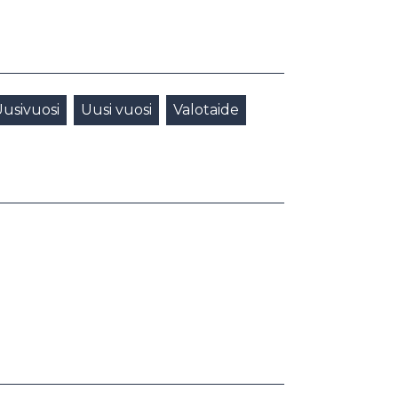
usivuosi
Uusi vuosi
Valotaide