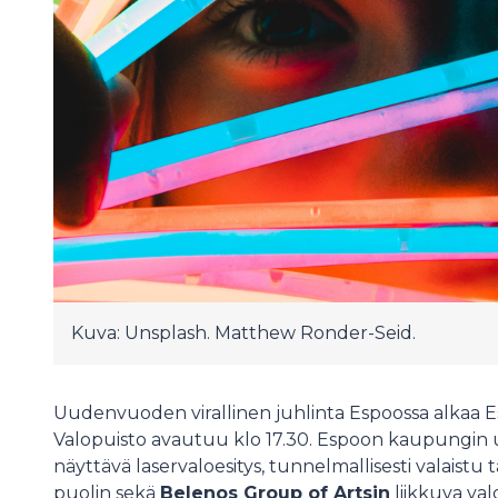
Kuva: Unsplash. Matthew Ronder-Seid.
Uudenvuoden virallinen juhlinta Espoossa alkaa E
Valopuisto avautuu klo 17.30. Espoon kaupungin
näyttävä laservaloesitys, tunnelmallisesti valai
puolin sekä
Belenos Group of Artsin
liikkuva val