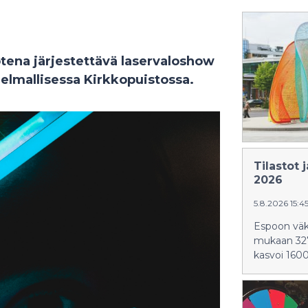
ena järjestettävä laservaloshow
elmallisessa Kirkkopuistossa.
Tilastot
2026
5.8.2026 15:4
Espoon väk
mukaan 327
kasvoi 1600