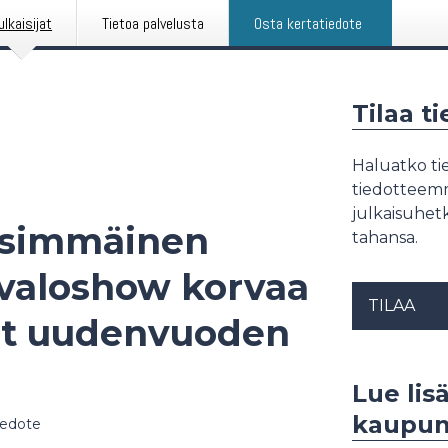
ulkaisijat
Tietoa palvelusta
Osta kertatiedote
Tilaa t
Haluatko tie
tiedotteemme
julkaisuhetk
nsimmäinen
tahansa.
rvaloshow korvaa
TILAA
teet uudenvuoden
Lue lis
kaupunk
iedote