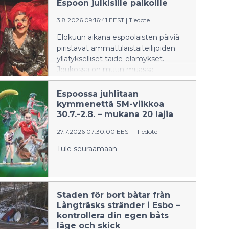
Espoon julkisille paikoille
3.8.2026 09:16:41 EEST
|
Tiedote
Elokuun aikana espoolaisten päiviä
piristävät ammattilaistaiteilijoiden
yllätykselliset taide-elämykset.
Joukossa on muun muassa
rauhantahtoa esittelevä yhteisöllinen
esitystaidehanke, nukketeatteria,
Espoossa juhlitaan
tankotanssia ja musiikkiesityksiä.
kymmenettä SM-viikkoa
30.7.-2.8. – mukana 20 lajia
27.7.2026 07:30:00 EEST
|
Tiedote
Tule seuraamaan
Staden för bort båtar från
Långträsks stränder i Esbo –
kontrollera din egen båts
läge och skick