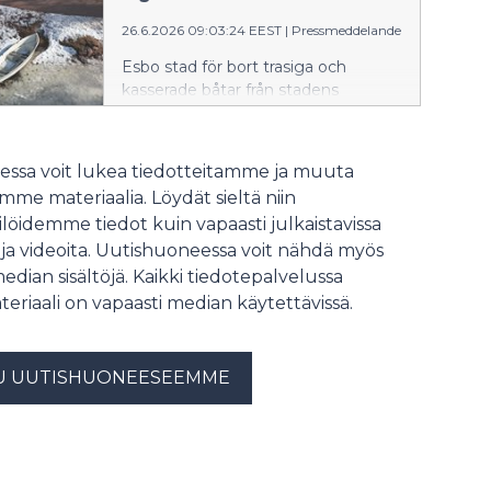
26.6.2026 09:03:24 EEST
|
Pressmeddelande
Esbo stad för bort trasiga och
kasserade båtar från stadens
områden vid Långträsk i Esbo
sommaren 2026. Vi önskar att också
privata markägare för bort kasserade
ssa voit lukea tiedotteitamme ja muuta
båtar från sin mark. Att förvara en
me materiaalia. Löydät sieltä niin
båt kräver alltid markägarens
löidemme tiedot kuin vapaasti julkaistavissa
tillstånd. Det är i första hand båtens
 ja videoita. Uutishuoneessa voit nähdä myös
ägare som ska föra bort den.
median sisältöjä. Kaikki tiedotepalvelussa
teriaali on vapaasti median käytettävissä.
U UUTISHUONEESEEMME