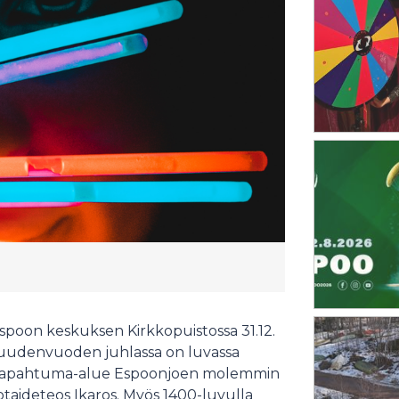
spoon keskuksen Kirkkopuistossa 31.12.
 uudenvuoden juhlassa on luvassa
stu tapahtuma-alue Espoonjoen molemmin
otaideteos Ikaros. Myös 1400-luvulla