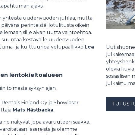
tapahtuman ajaksi.
sten yhteistä uudenvuoden juhlaa, mutta
ivänä perinteistä ilotulitusta oikein
ilemaan sille aivan uutta vaihtoehtoa.
i suuntaa kestävälle uudenvuoden
htuma- ja kulttuuripalvelupäällikkö
Lea
Uutishuonee
julkaisemaam
yhteyshenki
olevia kuvia
sen lentokieltoalueen
sosiaalisen 
julkaistu ma
in toimesta syksyn ajan.
 Rentals Finland Oy ja Showlaser
TUTUST
ottaja
Mats Hästbacka
.
ssa ne näkyvät jopa avaruuteen saakka.
ä varoitetaan lasereista ja olemme