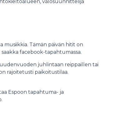
ntokieltoalueen, valosuunnittelija
a musiikkia. Tämän päivän hitit on
12. saakka facebook-tapahtumassa.
uudenvuoden juhlintaan reippaillen tai
on rajoitetusti paikoitustilaa.
taa Espoon tapahtuma- ja
.