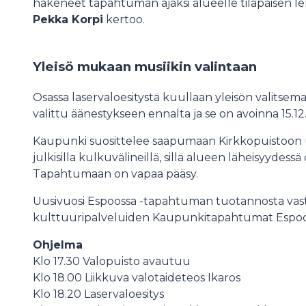
hakeneet tapahtuman ajaksi alueelle tilapäisen le
Pekka Korpi
kertoo.
Yleisö mukaan musiikin valintaan
Osassa laservaloesitystä kuullaan yleisön valitsema
valittu äänestykseen ennalta ja se on avoinna 15.
Kaupunki suosittelee saapumaan Kirkkopuistoon 
julkisilla kulkuvälineillä, sillä alueen läheisyydessä 
Tapahtumaan on vapaa pääsy.
Uusivuosi Espoossa -tapahtuman tuotannosta vas
kulttuuripalveluiden Kaupunkitapahtumat Espoo
Ohjelma
Klo 17.30 Valopuisto avautuu
Klo 18.00 Liikkuva valotaideteos Ikaros
Klo 18.20 Laservaloesitys