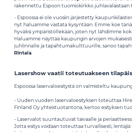
rakennettu Espoon tuomiokirkko juhlavalaistaan 
- Espoossa ei ole vuosiin järjestetty kaupunkilai
nyt haluamme vastata kysyntään. Emme koe tänä pä
hyväksi ympäristöllekään, joten nyt lähdimme koke
Haluamme näyttää kaupungin arvojen mukaisest
juhlinnalle ja tapahtumakulttuurille, sanoo tapa
Rintala
.
Lasershow vaatii toteutuakseen tilapäi
Espoossa laservaloesitystä on valmisteltu kaupung
- Uuden vuoden laservaloesityksen toteuttaa Hire
Finland Oy yhteistuotantona, kertoo esityksen tu
- Laservalot suuntautuvat taivaalle ja periaattee
Jotta esitys voidaan toteuttaa turvallisesti, lentäji