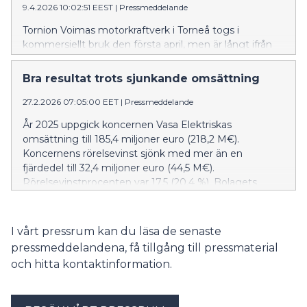
9.4.2026 10:02:51 EEST
|
Pressmeddelande
Tornion Voimas motorkraftverk i Torneå togs i
kommersiellt bruk den första april, men är långt ifrån
ett aprilskämt. Enligt Vasa Elektriska utgör det ett
viktigt steg i arbetet för att balansera en mycket
Bra resultat trots sjunkande omsättning
volatil elmarknad. Bolaget har också haft en stor roll i
möjliggörandet av kraftverket.
27.2.2026 07:05:00 EET
|
Pressmeddelande
År 2025 uppgick koncernen Vasa Elektriskas
omsättning till 185,4 miljoner euro (218,2 M€).
Koncernens rörelsevinst sjönk med mer än en
fjärdedel till 32,4 miljoner euro (44,5 M€).
Rörelsevinstprocenten var 17,5 (20,4 %). Bolagets
soliditetsgrad steg till 56,0 procent (51,9 %).
Bruttoinvesteringarna sjönk från året innan och
landade på 18,5 miljoner euro (37,2 M€).
I vårt pressrum kan du läsa de senaste
pressmeddelandena, få tillgång till pressmaterial
och hitta kontaktinformation.