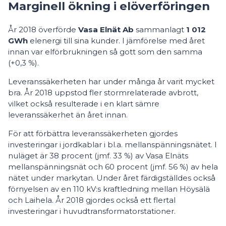
Marginell ökning i elöverföringen
År 2018 överförde
Vasa Elnät Ab
sammanlagt
1 012
GWh
elenergi till sina kunder. I jämförelse med året
innan var elförbrukningen så gott som den samma
(+0,3 %).
Leveranssäkerheten har under många år varit mycket
bra. År 2018 uppstod fler stormrelaterade avbrott,
vilket också resulterade i en klart sämre
leveranssäkerhet än året innan.
För att förbättra leveranssäkerheten gjordes
investeringar i jordkablar i bl.a. mellanspänningsnätet. I
nuläget är 38 procent (jmf. 33 %) av Vasa Elnäts
mellanspänningsnät och 60 procent (jmf. 56 %) av hela
nätet under markytan. Under året färdigställdes också
förnyelsen av en 110 kV:s kraftledning mellan Höysälä
och Laihela. År 2018 gjordes också ett flertal
investeringar i huvudtransformatorstationer.