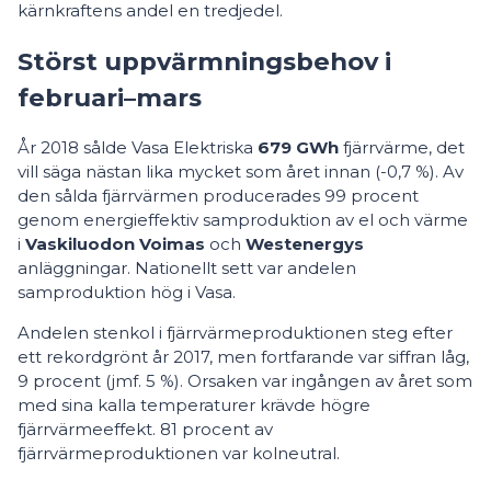
kärnkraftens andel en tredjedel.
Störst uppvärmningsbehov i
februari–mars
År 2018 sålde Vasa Elektriska
679 GWh
fjärrvärme, det
vill säga nästan lika mycket som året innan (-0,7 %). Av
den sålda fjärrvärmen producerades 99 procent
genom energieffektiv samproduktion av el och värme
i
Vaskiluodon Voimas
och
Westenergys
anläggningar. Nationellt sett var andelen
samproduktion hög i Vasa.
Andelen stenkol i fjärrvärmeproduktionen steg efter
ett rekordgrönt år 2017, men fortfarande var siffran låg,
9 procent (jmf. 5 %). Orsaken var ingången av året som
med sina kalla temperaturer krävde högre
fjärrvärmeeffekt. 81 procent av
fjärrvärmeproduktionen var kolneutral.