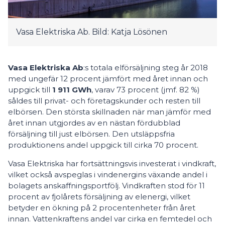
Vasa Elektriska Ab. Bild: Katja Lösönen
Vasa Elektriska Ab
:s totala elförsäljning steg år 2018
med ungefär 12 procent jämfört med året innan och
uppgick till
1 911 GWh
, varav 73 procent (jmf. 82 %)
såldes till privat- och företagskunder och resten till
elbörsen. Den största skillnaden när man jämför med
året innan utgjordes av en nästan fördubblad
försäljning till just elbörsen. Den utsläppsfria
produktionens andel uppgick till cirka 70 procent.
Vasa Elektriska har fortsättningsvis investerat i vindkraft,
vilket också avspeglas i vindenergins växande andel i
bolagets anskaffningsportfölj. Vindkraften stod för 11
procent av fjolårets försäljning av elenergi, vilket
betyder en ökning på 2 procentenheter från året
innan. Vattenkraftens andel var cirka en femtedel och