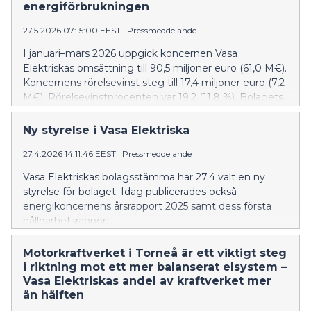
väderförhållanden.
energiförbrukningen
27.5.2026 07:15:00 EEST
|
Pressmeddelande
I januari–mars 2026 uppgick koncernen Vasa
Elektriskas omsättning till 90,5 miljoner euro (61,0 M€).
Koncernens rörelsevinst steg till 17,4 miljoner euro (7,2
M€). Rörelsevinstprocenten var 19,2 (11,8 %). Bolagets
soliditetsgrad steg till 57,6 procent (54,0 %).
Bruttoinvesteringarna steg en aning från året innan
Ny styrelse i Vasa Elektriska
och landade på 4,6 miljoner euro (4,5 M€).
27.4.2026 14:11:46 EEST
|
Pressmeddelande
Vasa Elektriskas bolagsstämma har 27.4 valt en ny
styrelse för bolaget. Idag publicerades också
energikoncernens årsrapport 2025 samt dess första
hållbarhetsrapport.
Motorkraftverket i Torneå är ett viktigt steg
i riktning mot ett mer balanserat elsystem –
Vasa Elektriskas andel av kraftverket mer
än hälften