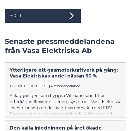
FÖLJ
Senaste pressmeddelandena
från Vasa Elektriska Ab
Ytterligare ett gasmotorkraftverk på gång:
Vasa Elektriskas andel nästan 50 %
1.7.2026 09:06:18 EEST
|
Pressmeddelande
Anläggningen som byggs i Villmanstrand tillför
efterfrågad flexibilitet i energisystemet. Vasa Elektriska
investerar som en del av ett samprojekt med EPV
Energi i ett nytt gasmotorkraftverk i Villmanstrand.
Med hjälp av anläggningen kan elproduktionen snabbt
ökas vid olika störningar och under svårförutsägbara
Den kalla inledningen på året ökade