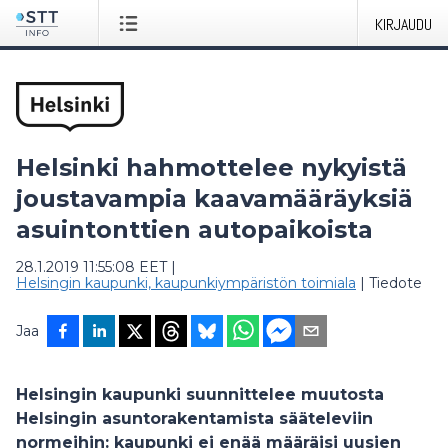
KIRJAUDU
Helsinki hahmottelee nykyistä
joustavampia kaavamääräyksiä
asuintonttien autopaikoista
28.1.2019 11:55:08 EET
|
Helsingin kaupunki, kaupunkiympäristön toimiala
|
Tiedote
Jaa
Helsingin kaupunki suunnittelee muutosta
Helsingin asuntorakentamista sääteleviin
normeihin: kaupunki ei enää määräisi uusien