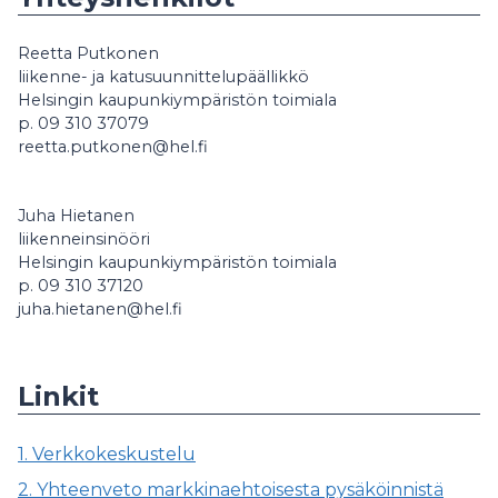
Reetta Putkonen
liikenne- ja katusuunnittelupäällikkö
Helsingin kaupunkiympäristön toimiala
p. 09 310 37079
reetta.putkonen@hel.fi
Juha Hietanen
liikenneinsinööri
Helsingin kaupunkiympäristön toimiala
p. 09 310 37120
juha.hietanen@hel.fi
Linkit
1. Verkkokeskustelu
2. Yhteenveto markkinaehtoisesta pysäköinnistä