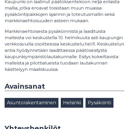
Kaupunki on laatinut päätöksentekoon neljä erilaista
mallia, jotka eroavat toisistaan muun muassa
pysäköintipaikkojen sijainnin ja toteutusmallin sekä
markkinaehtoisuuden asteen mukaan.
Markkinaehtoisesta pysäköinnistä ja laadituista
malleista voi keskustella 10. helmikuuta asti kaupungin
verkkosivuilla osoitteessa keskustelu.hel.fi. Keskustelun
antia hyödynnetään laadittaessa päätösesitystä
kaupunkiympäristölautakunnalle. Esitys kokeiltavista
malleista ja pilottialueista tuodaan lautakunnan
käsittelyyn maaliskuussa.
Avainsanat
Asuntorakentaminen
Helsinki
Pysäköinti
Yhteyshenkilöt