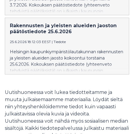
3.7.2026. Kokouksen päätöstiedote (yhteenveto
tehdyistä päätöksistä) on julkaistu kaupungin
verkkosivuilla: Päätöstiedote » Päätöstiedote näkyy
verkkosivuilla siihen asti kun kokouksen pöytäkirja
Rakennusten ja yleisten alueiden jaoston
julkaistaan. Pöytäkirja korvaa
päätöstiedote 25.6.2026
valmistuttuaan päätöstiedotteen. Rakennusten ja
25.6.2026 18:12:03 EEST
|
Tiedote
yleisten alueiden jaoston seuraava kokous on torstaina
20.8.2026.
Helsingin kaupunkiympäristölautakunnan rakennusten
ja yleisten alueiden jaosto kokoontui torstaina
25.6.2026. Kokouksen päätöstiedote (yhteenveto
tehdyistä päätöksistä) on julkaistu kaupungin
verkkosivuilla: Päätöstiedote » Päätöstiedote näkyy
verkkosivuilla siihen asti kun kokouksen pöytäkirja
julkaistaan. Pöytäkirja korvaa
Uutishuoneessa voit lukea tiedotteitamme ja
valmistuttuaan päätöstiedotteen. Rakennusten ja
muuta julkaisemaamme materiaalia. Löydät sieltä
yleisten alueiden jaoston seuraava kokous on
niin yhteyshenkilöidemme tiedot kuin vapaasti
perjantaina 3.7.2026.
julkaistavissa olevia kuvia ja videoita.
Uutishuoneessa voit nähdä myös sosiaalisen median
sisältöjä. Kaikki tiedotepalvelussa julkaistu materiaali