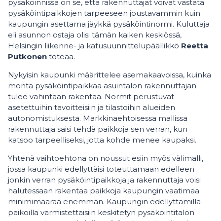
pysäköinnissä on se, että rakennuttajat voivat vastata
pysäköintipaikkojen tarpeeseen joustavammin kuin
kaupungin asettama jäykkä pysäköintinormi. Kuluttaja
eli asunnon ostaja olisi tämän kaiken keskiössä,
Helsingin liikenne- ja katusuunnittelupäällikkö
Reetta
Putkonen
toteaa.
Nykyisin kaupunki määrittelee asemakaavoissa, kuinka
monta pysäköintipaikkaa asuintalon rakennuttajan
tulee vähintään rakentaa. Normit perustuvat
asetettuihin tavoitteisiin ja tilastoihin alueiden
autonomistuksesta. Markkinaehtoisessa mallissa
rakennuttaja saisi tehdä paikkoja sen verran, kun
katsoo tarpeelliseksi, jotta kohde menee kaupaksi.
Yhtenä vaihtoehtona on noussut esiin myös välimalli,
jossa kaupunki edellyttäisi toteuttamaan edelleen
jonkin verran pysäköintipaikkoja ja rakennuttaja voisi
halutessaan rakentaa paikkoja kaupungin vaatimaa
minimimäärää enemmän. Kaupungin edellyttämillä
paikoilla varmistettaisiin keskitetyn pysäköintitalon