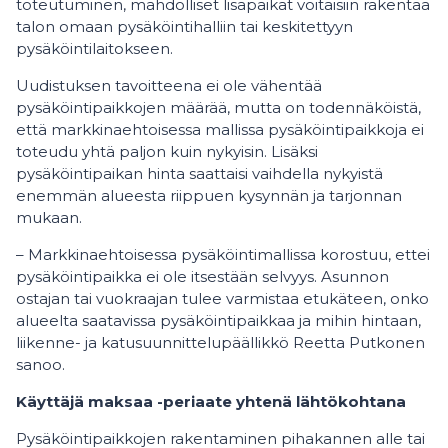
toteutuminen, mahdolliset lisäpaikat voitaisiin rakentaa
talon omaan pysäköintihalliin tai keskitettyyn
pysäköintilaitokseen.
Uudistuksen tavoitteena ei ole vähentää
pysäköintipaikkojen määrää, mutta on todennäköistä,
että markkinaehtoisessa mallissa pysäköintipaikkoja ei
toteudu yhtä paljon kuin nykyisin. Lisäksi
pysäköintipaikan hinta saattaisi vaihdella nykyistä
enemmän alueesta riippuen kysynnän ja tarjonnan
mukaan.
– Markkinaehtoisessa pysäköintimallissa korostuu, ettei
pysäköintipaikka ei ole itsestään selvyys. Asunnon
ostajan tai vuokraajan tulee varmistaa etukäteen, onko
alueelta saatavissa pysäköintipaikkaa ja mihin hintaan,
liikenne- ja katusuunnittelupäällikkö Reetta Putkonen
sanoo.
Käyttäjä maksaa -periaate yhtenä lähtökohtana
Pysäköintipaikkojen rakentaminen pihakannen alle tai