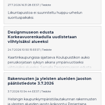
27.7.2026 16:31:28 EEST
|
Tiedote
Liikuntapuistoa ei suunniteltu huippu-urheilun
suorituspaikaksi.
Designmuseon edusta
Korkeavuorenkadulla uudistetaan
viihtyisäksi alueeksi
24.7.2026 10:50:15 EEST
|
Tiedote
Kaartinkaupungissa sijaitseva Koulupuistikon aukio
peruskorjataan syksyn aikana ympärivuotiseksi
viihtyisäksi alueeksi. Samalla Designmuseon edusta
Korkeavuorenkadulla ja Merimiehenkadulla
rauhoitetaan aiempaa kävelijäystävällisemmäksi, ja
Rakennusten ja yleisten alueiden jaoston
katujen kunnallistekniikkaa uusitaan.
päätöstiedote 3.7.2026
3.7.2026 10:54:44 EEST
|
Tiedote
Helsingin kaupunkiympäristölautakunnan rakennusten
ja yleisten alueiden jaosto kokoontui Perjantaina