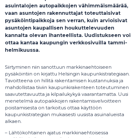
asuintalojen autopaikkojen vähimmäismäärää,
vaan asuntojen rakennuttajat toteuttaisivat
pysäköintipaikkoja sen verran, kuin arvioisivat
asuntojen kaupallisen houkuttelevuuden
kannalta olevan ihanteellista. Uudistukseen voi
ottaa kantaa kaupungin verkkosivuilla tammi-
helmikuussa.
Siirtyminen niin sanottuun markkinaehtoiseen
pysäköintiin on kirjattu Helsingin kaupunkistrategiaan.
Tavoitteena on hillitä rakentamisen kustannuksia ja
mahdollistaa tiiviin kaupunkirakenteen toteutuminen
saavutettavuutta ja kilpailukykyä vaarantamatta. Uusi
menetelmä autopaikkojen rakentamisvelvoitteen
poistamisesta on tarkoitus ottaa käyttöön
kaupunkistrategian mukaisesti uusista asuinalueista
alkaen.
– Lähtökohtainen ajatus markkinaehtoisessa