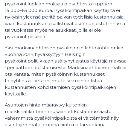
pysäköintiluolaan maksaa olosuhteista riippuen
15 000–65 000 euroa. Pysäköintipaikan käyttäjiltä ei
nykyisin yleensä peritä paikan todellisia kustannuksia,
vaan kustannuksiin osallistuvat asunnon ostohinnassa
tai vuokrassa myös ne asukkaat, joilla ei ole
pysäköintipaikkaa.
Yksi markkinaehtoisen pysäköinnin lähtökohta onkin
vuonna 2014 hyväksyttyyn Helsingin
pysäköintipolitiikkaan sisältynyt ajatus käyttäjä maksaa
-periaatteen edistämisestä. Markkinaehtoinen malli ei
ota kantaa, miten pysäköinnin kustannukset
taloyhtiössä jaetaan, mutta se mahdollistaa
kustannusten kohdistamisen pysäköintipaikkojen
käyttäjille.
Asuntojen hinta määräytyy kuitenkin
markkinatilanteen mukaan eli kustannussäästö
vähemmistä pysäköintipaikoista ei välttämättä näy
asuntojen matalampina hintoina tai vuokrina.