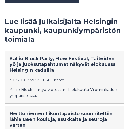
Lue lisää julkaisijalta Helsingin
kaupunki, kaupunkiympäristön
toimiala
Kallio Block Party, Flow Festival, Taiteiden
yö ja juoksutapahtumat näkyvät elokuussa
Helsingin kaduilla
30.7.2026 15:20:25 EEST
|
Tiedote
Kallio Block Partya vietetään 1. elokuuta Viipurinkadun
ympäristössä.
Herttoniemen liikuntapuisto suunniteltiin
lähialueen kouluja, asukkaita ja seuroja
varten