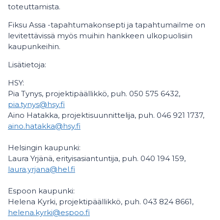
toteuttamista.
Fiksu Assa -tapahtumakonsepti ja tapahtumailme on
levitettävissä myös muihin hankkeen ulkopuolisiin
kaupunkeihin.
Lisätietoja:
HSY:
Pia Tynys, projektipäällikkö, puh. 050 575 6432,
pia.tynys@hsy.fi
Aino Hatakka, projektisuunnittelija, puh. 046 921 1737,
aino.hatakka@hsy.fi
Helsingin kaupunki:
Laura Yrjänä, erityisasiantuntija, puh. 040 194 159,
laura.yrjana@hel.fi
Espoon kaupunki:
Helena Kyrki, projektipäällikkö, puh. 043 824 8661,
helena.kyrki@espoo.fi