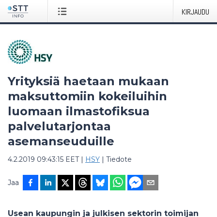
KIRJAUDU
Yrityksiä haetaan mukaan
maksuttomiin kokeiluihin
luomaan ilmastofiksua
palvelutarjontaa
asemanseuduille
4.2.2019 09:43:15 EET
|
HSY
|
Tiedote
Jaa
Usean kaupungin ja julkisen sektorin toimijan