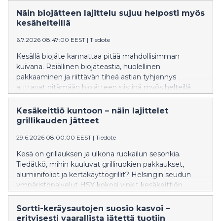
määrät huonokuntoisia omenoita voi tuoda HSY:n
Näin biojätteen lajittelu sujuu helposti myös
Sortti-asemille.
kesähelteillä
6.7.2026 08:47:00 EEST
|
Tiedote
Kesällä biojäte kannattaa pitää mahdollisimman
kuivana. Reiällinen biojäteastia, huolellinen
pakkaaminen ja riittävän tiheä astian tyhjennys
auttavat pitämään biojätteen siistinä myös helteillä.
Helsingin seudun ympäristöpalvelut HSY vinkkaa
helpot niksit biojätteen sujuvaan lajitteluun, joiden
Kesäkeittiö kuntoon – näin lajittelet
avulla hajut ja kutsumattomat kesävieraat pysyvät
grillikauden jätteet
loitolla.
29.6.2026 08:00:00 EEST
|
Tiedote
Kesä on grillauksen ja ulkona ruokailun sesonkia.
Tiedätkö, mihin kuuluvat grilliruokien pakkaukset,
alumiinifoliot ja kertakäyttögrillit? Helsingin seudun
ympäristöpalvelut HSY kokosi vinkit kesäkeittiön
yleisimpiin lajittelutilanteisiin.
Sortti-keräysautojen suosio kasvoi –
erityisesti vaarallista jätettä tuotiin