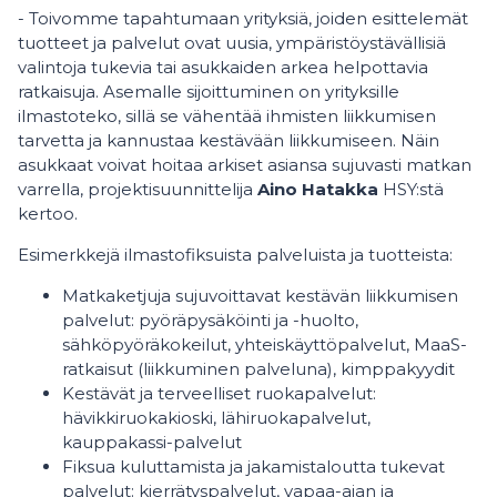
- Toivomme tapahtumaan yrityksiä, joiden esittelemät
tuotteet ja palvelut ovat uusia, ympäristöystävällisiä
valintoja tukevia tai asukkaiden arkea helpottavia
ratkaisuja. Asemalle sijoittuminen on yrityksille
ilmastoteko, sillä se vähentää ihmisten liikkumisen
tarvetta ja kannustaa kestävään liikkumiseen. Näin
asukkaat voivat hoitaa arkiset asiansa sujuvasti matkan
varrella, projektisuunnittelija
Aino Hatakka
HSY:stä
kertoo.
Esimerkkejä ilmastofiksuista palveluista ja tuotteista:
Matkaketjuja sujuvoittavat kestävän liikkumisen
palvelut: pyöräpysäköinti ja -huolto,
sähköpyöräkokeilut, yhteiskäyttöpalvelut, MaaS-
ratkaisut (liikkuminen palveluna), kimppakyydit
Kestävät ja terveelliset ruokapalvelut:
hävikkiruokakioski, lähiruokapalvelut,
kauppakassi-palvelut
Fiksua kuluttamista ja jakamistaloutta tukevat
palvelut: kierrätyspalvelut, vapaa-ajan ja