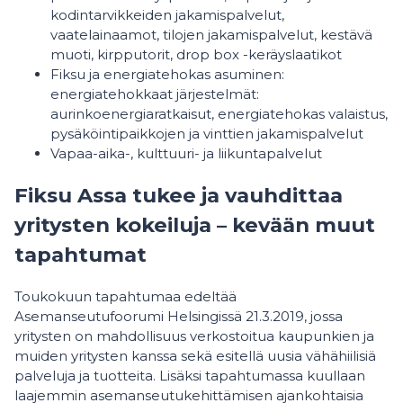
kodintarvikkeiden jakamispalvelut,
vaatelainaamot, tilojen jakamispalvelut, kestävä
muoti, kirpputorit, drop box -keräyslaatikot
Fiksu ja energiatehokas asuminen:
energiatehokkaat järjestelmät:
aurinkoenergiaratkaisut, energiatehokas valaistus,
pysäköintipaikkojen ja vinttien jakamispalvelut
Vapaa-aika-, kulttuuri- ja liikuntapalvelut
Fiksu Assa tukee ja vauhdittaa
yritysten kokeiluja – kevään muut
tapahtumat
Toukokuun tapahtumaa edeltää
Asemanseutufoorumi Helsingissä 21.3.2019, jossa
yritysten on mahdollisuus verkostoitua kaupunkien ja
muiden yritysten kanssa sekä esitellä uusia vähähiilisiä
palveluja ja tuotteita. Lisäksi tapahtumassa kuullaan
laajemmin asemanseutukehittämisen ajankohtaisia