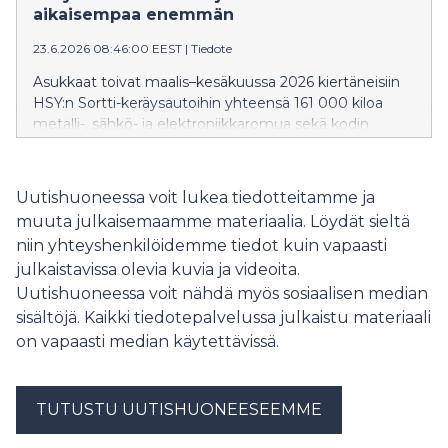
aikaisempaa enemmän
23.6.2026 08:46:00 EEST
|
Tiedote
Asukkaat toivat maalis–kesäkuussa 2026 kiertäneisiin
HSY:n Sortti-keräysautoihin yhteensä 161 000 kiloa
metalli-, sähkö- ja elektroniikkaromua sekä kodin
vaarallista jätettä. Sortti-keräysautot pysähtyivät
kevään aikana lähes 300 pysähdyspaikalla ympäri
pääkaupunkiseutua ja Kirkkonummea. Sortti-
Uutishuoneessa voit lukea tiedotteitamme ja
keräysautoilla kävi jätteiden tuojia noin kymmenen
muuta julkaisemaamme materiaalia. Löydät sieltä
prosenttia enemmän kuin viime vuonna.
niin yhteyshenkilöidemme tiedot kuin vapaasti
julkaistavissa olevia kuvia ja videoita.
Uutishuoneessa voit nähdä myös sosiaalisen median
sisältöjä. Kaikki tiedotepalvelussa julkaistu materiaali
on vapaasti median käytettävissä.
TUTUSTU UUTISHUONEESEEMME