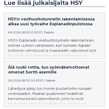
Lue lisää julkaisijalta HSY
HSY:n vesihuoltotunnelin rakentamisessa
alkaa uusi työvaihe Esplanadinpuistossa
6.8.2026 08:15:00 EEST
|
Tiedote
HSY:n Esplanadin vesihuoltotunnelin rakentaminen
etenee uuteen vaiheeseen, kun tunnelin itäpään
louhinnat valmistuvat ja maanpäälle vaikuttavat työt
käynnistyvät Esplanadinpuiston keskiosassa elo-
syyskuussa 2026.
Älä ruoki rottia, tuo syömäkelvottomat
omenat Sortti-asemille
3.8.2026 08:30:00 EEST
|
Tiedote
Lähestyvä syksy tuo moniin puutarhoihin runsaan
omenasadon. Maahan pudonneet hedelmät
kannattaa kerätä säännöllisesti, jotta ne eivät
houkuttele rottia. Syömäkelpoiset omenat voi
hyödyntää itse tai antaa eteenpäin, ja suuremmat