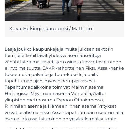
Kuva: Helsingin kaupunki / Matti Tirri
Laaja joukko kaupunkeja ja muita julkisen sektorin
toimijoita kehittävät yhdessä asemanseutuja
vähähiilisten matkaketjujen osina ja kasvattavat niiden
elinvoimaisuutta. EAKR -rahoitteinen Fiksu Assa -hanke
tukee uusia palvelu- ja tuotekokeiluja paitsi
tapahtuman ajan, myös pidempiaikaisesti.
Tapahtumapaikkoina toimivat Malmin asema
Helsingissä, Myyrmäen asema Vantaalla, Aalto-
yliopiston metroasema Espoon Otaniemessä,
Riihimäen asema ja Hämeenlinnan asema. Yritykset
voivat osallistua Fiksu Assa -tapahtumaan useammalla
asemalla ja osallistuminen on yrityksille maksutonta.