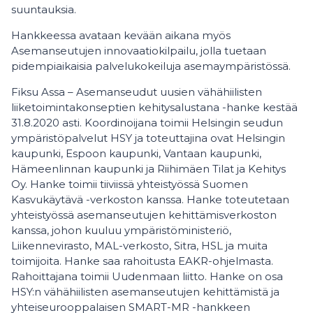
suuntauksia.
Hankkeessa avataan kevään aikana myös
Asemanseutujen innovaatiokilpailu, jolla tuetaan
pidempiaikaisia palvelukokeiluja asemaympäristössä.
Fiksu Assa – Asemanseudut uusien vähähiilisten
liiketoimintakonseptien kehitysalustana -hanke kestää
31.8.2020 asti. Koordinoijana toimii Helsingin seudun
ympäristöpalvelut HSY ja toteuttajina ovat Helsingin
kaupunki, Espoon kaupunki, Vantaan kaupunki,
Hämeenlinnan kaupunki ja Riihimäen Tilat ja Kehitys
Oy. Hanke toimii tiiviissä yhteistyössä Suomen
Kasvukäytävä -verkoston kanssa. Hanke toteutetaan
yhteistyössä asemanseutujen kehittämisverkoston
kanssa, johon kuuluu ympäristöministeriö,
Liikennevirasto, MAL-verkosto, Sitra, HSL ja muita
toimijoita. Hanke saa rahoitusta EAKR-ohjelmasta.
Rahoittajana toimii Uudenmaan liitto. Hanke on osa
HSY:n vähähiilisten asemanseutujen kehittämistä ja
yhteiseurooppalaisen SMART-MR -hankkeen