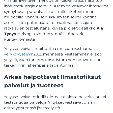
- Raideliikenteen merkitys on kasvamassa, mikä tuo
lisää matkustajia asemille. Asemien kasvavat ihmisvirrat
synnyttävät potentiaalia erilaisille liiketoiminnan
muodoille. Vähähiilisen liikkumisen solmukohtina
asemilla on potentiaalia toimia ilmastofiksujen
ratkaisujen testialustana, kuvaa projektipäällikkö
Pia
Tynys
Helsingin seudun ympäristöpalvelut -
kuntayhtymästä.
Yritykset voivat ilmoittautua mukaan vastaamalla
verkkokyselyyn
28.2. mennessä. Vastaaminen ei sido
yritystä, vaan tarkempi osallistuminen neuvotellaan
tarkemmin lähempänä tapahtumaa.
Arkea helpottavat ilmastofiksut
palvelut ja tuotteet
Yritykset voivat esitellä olemassa olevia palvelujaan tai
testata uusia palveluja. Yritykset vastaavat oman
esittelypisteensä järjestelyistä.