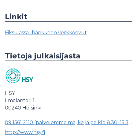
Linkit
Fiksu assa -hankkeen verkkosivut
Tietoja julkaisijasta
HSY
Ilmalantori 1
00240
Helsinki
09 1561 2110 (palvelemme ma, ke ja pe klo 8.30–15.30, ti klo 8.30–11.00 sekä to klo 13.00–15.30)
http://www.hsy.fi