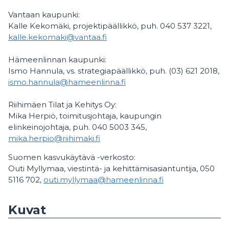
Vantaan kaupunki:
Kalle Kekomäki, projektipäällikkö, puh. 040 537 3221,
kalle.kekomaki@vantaa.fi
Hämeenlinnan kaupunki:
Ismo Hannula, vs. strategiapäällikkö, puh. (03) 621 2018,
ismo.hannula@hameenlinna.fi
Riihimäen Tilat ja Kehitys Oy:
Mika Herpiö, toimitusjohtaja, kaupungin
elinkeinojohtaja, puh. 040 5003 345,
mika.herpio@riihimaki.fi
Suomen kasvukäytävä -verkosto:
Outi Myllymaa, viestintä- ja kehittämisasiantuntija, 050
5116 702,
outi.myllymaa@hameenlinna.fi
Kuvat