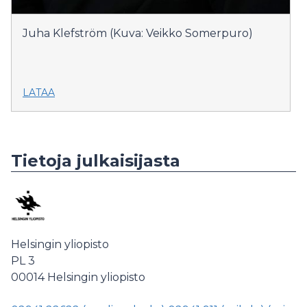
Juha Klefström (Kuva: Veikko Somerpuro)
LATAA
Tietoja julkaisijasta
Helsingin yliopisto
PL 3
00014
Helsingin yliopisto