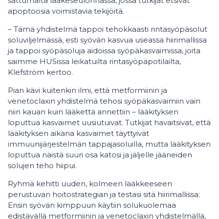
sattumalta lääkeseulonnassa, jossa tutkijat etsivät
apoptoosia voimistavia tekijöitä.
– Tämä yhdistelmä tappoi tehokkaasti rintasyöpäsolut
soluviljelmässä, esti syövän kasvua useassa hiirimallissa
ja tappoi syöpäsoluja aidoissa syöpäkasvaimissa, joita
saimme HUSissa leikatuilta rintasyöpäpotilailta,
Klefström kertoo.
Pian kävi kuitenkin ilmi, että metformiinin ja
venetoclaxin yhdistelmä tehosi syöpäkasvaimiin vain
niin kauan kuin lääkettä annettiin – lääkityksen
loputtua kasvaimet uusiutuivat. Tutkijat havaitsivat, että
lääkityksen aikana kasvaimet täyttyivät
immuunijärjestelmän tappajasoluilla, mutta lääkityksen
loputtua näistä suuri osa katosi ja jäljelle jääneiden
solujen teho hiipui.
Ryhmä kehitti uuden, kolmeen lääkkeeseen
perustuvan hoitostrategian ja testasi sitä hiirimallissa:
Ensin syövän kimppuun käytiin solukuolemaa
edistävällä metformiinin ja venetoclaxin yhdistelmällä,