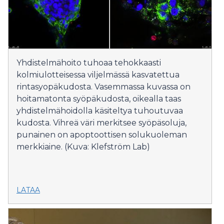
Yhdistelmähoito tuhoaa tehokkaasti
kolmiulotteisessa viljelmässä kasvatettua
rintasyopäkudosta. Vasemmassa kuvassa on
hoitamatonta syöpäkudosta, oikealla taas
yhdistelmähoidolla käsiteltya tuhoutuvaa
kudosta. Vihreä väri merkitsee syöpäsoluja,
punainen on apoptoottisen solukuoleman
merkkiaine. (Kuva: Klefström Lab)
LATAA