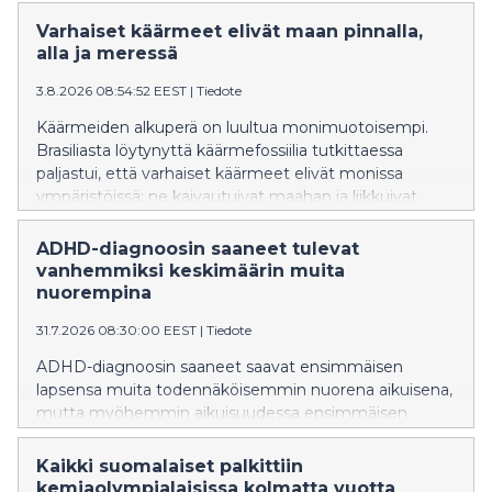
nälkään.
Varhaiset käärmeet elivät maan pinnalla,
alla ja meressä
3.8.2026 08:54:52 EEST
|
Tiedote
Käärmeiden alkuperä on luultua monimuotoisempi.
Brasiliasta löytynyttä käärmefossiilia tutkittaessa
paljastui, että varhaiset käärmeet elivät monissa
ympäristöissä: ne kaivautuivat maahan ja liikkuivat
vedessä.
ADHD-diagnoosin saaneet tulevat
vanhemmiksi keskimäärin muita
nuorempina
31.7.2026 08:30:00 EEST
|
Tiedote
ADHD-diagnoosin saaneet saavat ensimmäisen
lapsensa muita todennäköisemmin nuorena aikuisena,
mutta myöhemmin aikuisuudessa ensimmäisen
lapsen saaminen on heillä muita
epätodennäköisempää. ADHD-diagnoosin saaneet
Kaikki suomalaiset palkittiin
ovat yleensä muita useammin lapsettomia.
kemiaolympialaisissa kolmatta vuotta