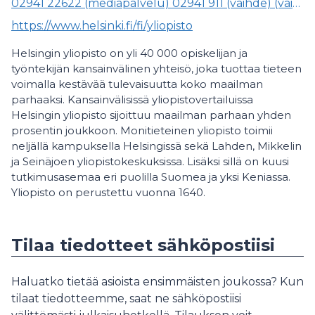
02941 22622 (mediapalvelu) 02941 911 (vaihde) (vaihde)
https://www.helsinki.fi/fi/yliopisto
Helsingin yliopisto on yli 40 000 opiskelijan ja
työntekijän kansainvälinen yhteisö, joka tuottaa tieteen
voimalla kestävää tulevaisuutta koko maailman
parhaaksi. Kansainvälisissä yliopistovertailuissa
Helsingin yliopisto sijoittuu maailman parhaan yhden
prosentin joukkoon. Monitieteinen yliopisto toimii
neljällä kampuksella Helsingissä sekä Lahden, Mikkelin
ja Seinäjoen yliopistokeskuksissa. Lisäksi sillä on kuusi
tutkimusasemaa eri puolilla Suomea ja yksi Keniassa.
Yliopisto on perustettu vuonna 1640.
Tilaa tiedotteet sähköpostiisi
Haluatko tietää asioista ensimmäisten joukossa? Kun
tilaat tiedotteemme, saat ne sähköpostiisi