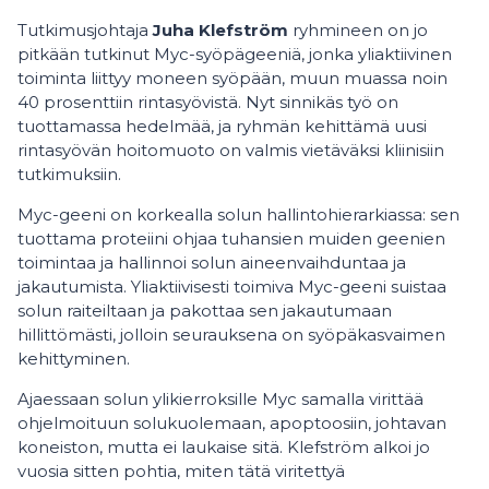
Tutkimusjohtaja
Juha Klefström
ryhmineen on jo
pitkään tutkinut Myc-syöpägeeniä, jonka yliaktiivinen
toiminta liittyy moneen syöpään, muun muassa noin
40 prosenttiin rintasyövistä. Nyt sinnikäs työ on
tuottamassa hedelmää, ja ryhmän kehittämä uusi
rintasyövän hoitomuoto on valmis vietäväksi kliinisiin
tutkimuksiin.
Myc-geeni on korkealla solun hallintohierarkiassa: sen
tuottama proteiini ohjaa tuhansien muiden geenien
toimintaa ja hallinnoi solun aineenvaihduntaa ja
jakautumista. Yliaktiivisesti toimiva Myc-geeni suistaa
solun raiteiltaan ja pakottaa sen jakautumaan
hillittömästi, jolloin seurauksena on syöpäkasvaimen
kehittyminen.
Ajaessaan solun ylikierroksille Myc samalla virittää
ohjelmoituun solukuolemaan, apoptoosiin, johtavan
koneiston, mutta ei laukaise sitä. Klefström alkoi jo
vuosia sitten pohtia, miten tätä viritettyä