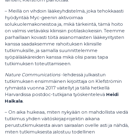
– Meillä on vihdoin lääkeyhdistelmä, joka tehokkaasti
hyödyntää Myc-geenin aktivoimaa
solukuolemakoneistoa ja, mikä tärkeintä, tämä hoito
on valmis vietäväksi kliinisiin potilaskokeisiin. Teemme
parhaillaan kovasti töitä asianomaisten lääkeyritysten
kanssa saadaksemme rahoituksen kliinisille
tutkimuksille, ja samalla suunnittelemme
syöpälääkäreiden kanssa mikä olisi paras tapa
tutkimuksen toteuttamiseen.
Nature Communications
-lehdessä julkaistun
tutkimuksen ensimmäinen kirjoittaja on Klefströmin
ryhmästä vuonna 2017 väitellyt ja tällä hetkellä
Harvardissa postdoc-tutkijana työskentelevä
Heidi
Haikala
.
– On aika huikeaa, miten nykyään on mahdollista viedä
tutkimus yhden väitöskirjaprojektin aikana
perustutkimuksesta aivan sairaalan ovelle asti ja nähdä,
miten tutkimuksesta jalostuu todellinen