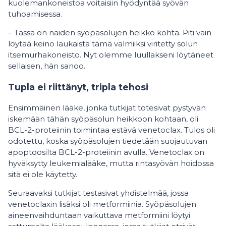
kuolemankoneistoa voitaisiin hyödyntää syövän
tuhoamisessa.
– Tässä on näiden syöpäsolujen heikko kohta. Piti vain
löytää keino laukaista tämä valmiiksi viritetty solun
itsemurhakoneisto. Nyt olemme luullakseni löytäneet
sellaisen, hän sanoo.
Tupla ei riittänyt, tripla tehosi
Ensimmäinen lääke, jonka tutkijat totesivat pystyvän
iskemään tähän syöpäsolun heikkoon kohtaan, oli
BCL-2-proteiinin toimintaa estävä venetoclax. Tulos oli
odotettu, koska syöpäsolujen tiedetään suojautuvan
apoptoosilta BCL-2-proteiinin avulla. Venetoclax on
hyväksytty leukemialääke, mutta rintasyövän hoidossa
sitä ei ole käytetty.
Seuraavaksi tutkijat testasivat yhdistelmää, jossa
venetoclaxin lisäksi oli metformiinia. Syöpäsolujen
aineenvaihduntaan vaikuttava metformiini löytyi