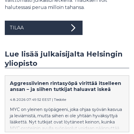
välittömästi julkaisuhetkellä. Tilauksen voit
halutessasi perua milloin tahansa.
TILAA
Lue lisää julkaisijalta Helsingin
yliopisto
Aggressiivinen rintasyöpä virittää itselleen
ansan – ja siihen tutkijat haluavat iskeä
4.8.2026 07:49:52 EEST
|
Tiedote
MYC on yleinen syöpägeeni, joka ohjaa syövän kasvua
ja leviämistä, mutta siihen ei ole yhtään hyväksyttyä
lääkettä. Nyt tutkijat ovat löytäneet keinon, kuinka
MYC-proteiinin avulla syöpäsolut voidaan näännyttää