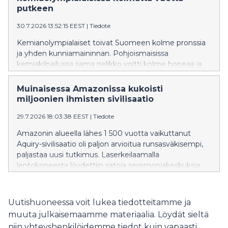
putkeen
30.7.2026 13:52:15 EEST
|
Tiedote
Kemianolympialaiset toivat Suomeen kolme pronssia
ja yhden kunniamaininnan. Pohjoismaisissa
kemiakilpailussa sama nelikko voitti kolme hopeaa ja
yhden pronssin.
Muinaisessa Amazonissa kukoisti
miljoonien ihmisten sivilisaatio
29.7.2026 18:03:38 EEST
|
Tiedote
Amazonin alueella lähes 1 500 vuotta vaikuttanut
Aquiry-sivilisaatio oli paljon arvioitua runsasväkisempi,
paljastaa uusi tutkimus. Laserkeilaamalla
lentokoneesta löydettiin satoja seremoniakeskuksia
sekä niitä yhdistäviä tiejärjestelmiä. Sivilisaation
vaikutus näkyy Amazonin kasvistossa tänäkin päivänä.
Uutishuoneessa voit lukea tiedotteitamme ja
muuta julkaisemaamme materiaalia. Löydät sieltä
niin yhteyshenkilöidemme tiedot kuin vapaasti