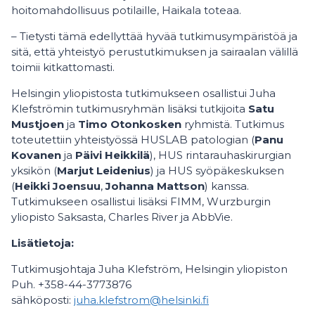
hoitomahdollisuus potilaille, Haikala toteaa.
– Tietysti tämä edellyttää hyvää tutkimusympäristöä ja
sitä, että yhteistyö perustutkimuksen ja sairaalan välillä
toimii kitkattomasti.
Helsingin yliopistosta tutkimukseen osallistui Juha
Klefströmin tutkimusryhmän lisäksi tutkijoita
Satu
Mustjoen
ja
Timo Otonkosken
ryhmistä. Tutkimus
toteutettiin yhteistyössä HUSLAB patologian (
Panu
Kovanen
ja
Päivi Heikkilä
), HUS rintarauhaskirurgian
yksikön (
Marjut Leidenius
) ja HUS syöpäkeskuksen
(
Heikki Joensuu
,
Johanna Mattson
) kanssa.
Tutkimukseen osallistui lisäksi FIMM, Wurzburgin
yliopisto Saksasta, Charles River ja AbbVie.
Lisätietoja:
Tutkimusjohtaja Juha Klefström, Helsingin yliopiston
Puh. +358-44-3773876
sähköposti:
juha.klefstrom@helsinki.fi