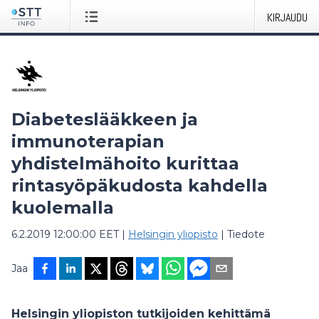
KIRJAUDU
Diabeteslääkkeen ja
immunoterapian
yhdistelmähoito kurittaa
rintasyöpäkudosta kahdella
kuolemalla
6.2.2019 12:00:00 EET
|
Helsingin yliopisto
|
Tiedote
Jaa
Helsingin yliopiston tutkijoiden kehittämä