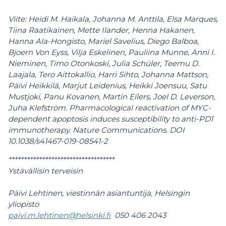
Viite: Heidi M. Haikala, Johanna M. Anttila, Elsa Marques,
Tiina Raatikainen, Mette Ilander, Henna Hakanen,
Hanna Ala-Hongisto, Mariel Savelius, Diego Balboa,
Bjoern Von Eyss, Vilja Eskelinen, Pauliina Munne, Anni I.
Nieminen, Timo Otonkoski, Julia Schüler, Teemu D.
Laajala, Tero Aittokallio, Harri Sihto, Johanna Mattson,
Päivi Heikkilä, Marjut Leidenius, Heikki Joensuu, Satu
Mustjoki, Panu Kovanen, Martin Eilers, Joel D. Leverson,
Juha Klefström.
Pharmacological reactivation of MYC-
dependent apoptosis induces susceptibility to anti-PD1
immunotherapy. Nature Communications. DOI
10.1038/s41467-019-08541-2
***********************************
Ystävällisin terveisin
Päivi Lehtinen, viestinnän asiantuntija, Helsingin
yliopisto
paivi.m.lehtinen@helsinki.fi
050 406 2043