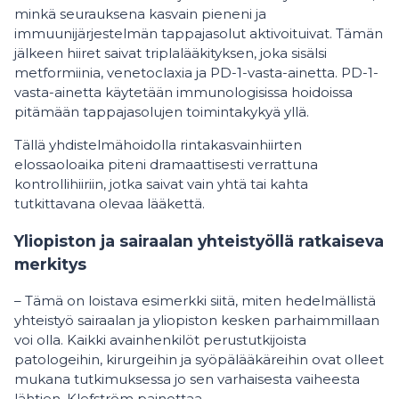
minkä seurauksena kasvain pieneni ja
immuunijärjestelmän tappajasolut aktivoituivat. Tämän
jälkeen hiiret saivat triplalääkityksen, joka sisälsi
metformiinia, venetoclaxia ja PD-1-vasta-ainetta. PD-1-
vasta-ainetta käytetään immunologisissa hoidoissa
pitämään tappajasolujen toimintakykyä yllä.
Tällä yhdistelmähoidolla rintakasvainhiirten
elossaoloaika piteni dramaattisesti verrattuna
kontrollihiiriin, jotka saivat vain yhtä tai kahta
tutkittavana olevaa lääkettä.
Yliopiston ja sairaalan yhteistyöllä ratkaiseva
merkitys
– Tämä on loistava esimerkki siitä, miten hedelmällistä
yhteistyö sairaalan ja yliopiston kesken parhaimmillaan
voi olla. Kaikki avainhenkilöt perustutkijoista
patologeihin, kirurgeihin ja syöpälääkäreihin ovat olleet
mukana tutkimuksessa jo sen varhaisesta vaiheesta
lähtien, Klefström painottaa.