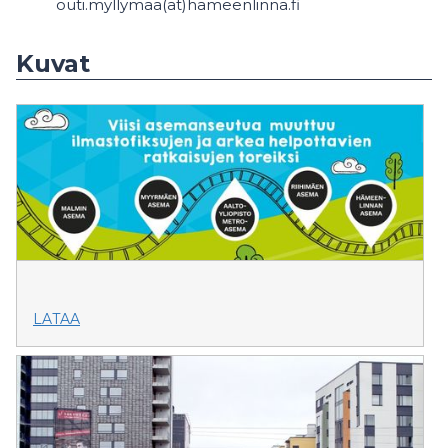
outi.myllymaa(at)hameenlinna.fi
Kuvat
LATAA