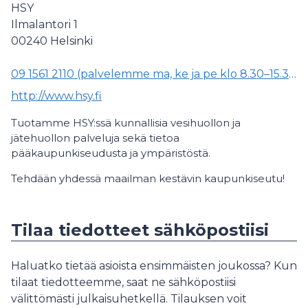
HSY
Ilmalantori 1
00240
Helsinki
09 1561 2110 (palvelemme ma, ke ja pe klo 8.30–15.30, ti klo 8.30–11.00 sekä to klo 13.00–15.30)
http://www.hsy.fi
Tuotamme HSY:ssä kunnallisia vesihuollon ja
jätehuollon palveluja sekä tietoa
pääkaupunkiseudusta ja ympäristöstä.
Tehdään yhdessä maailman kestävin kaupunkiseutu!
Tilaa tiedotteet sähköpostiisi
Haluatko tietää asioista ensimmäisten joukossa? Kun
tilaat tiedotteemme, saat ne sähköpostiisi
välittömästi julkaisuhetkellä. Tilauksen voit