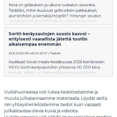
Kesä on grillauksen ja ulkona ruokailun sesonkia.
Tiedätkö, mihin kuuluvat grilliruokien pakkaukset,
alumiinifoliot ja kertakäyttögrillit? Helsingin seudun
ympäristöpalvelut HSY kokosi vinkit kesäkeittiön
yleisimpiin lajittelutilanteisiin.
Sortti-keräysautojen suosio kasvoi –
erityisesti vaarallista jätettä tuotiin
aikaisempaa enemmän
23.6.2026 08:46:00 EEST
|
Tiedote
Asukkaat toivat maalis–kesäkuussa 2026 kiertäneisiin
HSY:n Sortti-keräysautoihin yhteensä 161 000 kiloa
metalli-, sähkö- ja elektroniikkaromua sekä kodin
vaarallista jätettä. Sortti-keräysautot pysähtyivät
kevään aikana lähes 300 pysähdyspaikalla ympäri
pääkaupunkiseutua ja Kirkkonummea. Sortti-
Uutishuoneessa voit lukea tiedotteitamme ja
keräysautoilla kävi jätteiden tuojia noin kymmenen
muuta julkaisemaamme materiaalia. Löydät sieltä
prosenttia enemmän kuin viime vuonna.
niin yhteyshenkilöidemme tiedot kuin vapaasti
julkaistavissa olevia kuvia ja videoita.