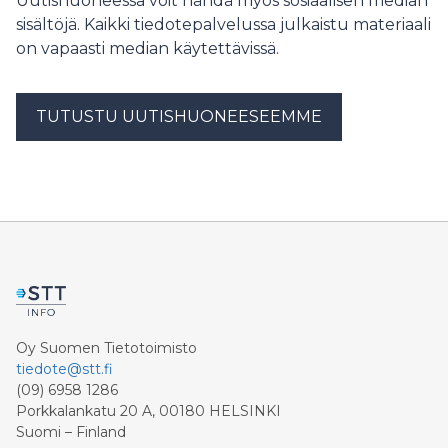
Uutishuoneessa voit nähdä myös sosiaalisen median
sisältöjä. Kaikki tiedotepalvelussa julkaistu materiaali
on vapaasti median käytettävissä.
TUTUSTU UUTISHUONEESEEMME
Oy Suomen Tietotoimisto
tiedote@stt.fi
(09) 6958 1286
Porkkalankatu 20 A, 00180 HELSINKI
Suomi – Finland