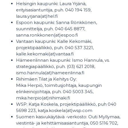
Helsingin kaupunki: Laura Yrjänä,
erityisasiantuntija, puh. 040 194 159,
laura.yrjana(at)hel.fi
Espoon kaupunki: Sanna Rönkkönen,
suunnittelija, puh. 040 645 8877,
sanna.ronkkonen(at)espoo.fi
Vantaan kaupunki: Kalle Kekomäki,
projektipäällikkö, puh. 040 537 3221,
kalle.kekomaki(at)vantaa.fi
Hämeenlinnan kaupunki: Ismo Hannula, vs.
strategiapäällikkö, puh. (03) 621 2018,
ismo.hannula(at)hameenlinna.fi
Riihimäen Tilat ja Kehitys Oy:
Mika Herpiö, toimitusjohtaja, kaupungin
elinkeinojohtaja, puh. 040 5003 345,
mika.herpio(at)riihimaki.fi
WSP: Katja Koskela, projektipäällikkö, puh 040
5698 223, katja.koskela(at)wsp.com
Suomen kasvukäytävä -verkosto: Outi Myllymaa,
viestintä- ja kehittämisasiantuntija, 050 5116 702,