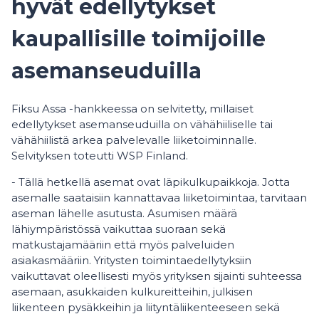
hyvät edellytykset
kaupallisille toimijoille
asemanseuduilla
Fiksu Assa -hankkeessa on selvitetty, millaiset
edellytykset asemanseuduilla on vähähiiliselle tai
vähähiilistä arkea palvelevalle liiketoiminnalle.
Selvityksen toteutti WSP Finland.
- Tällä hetkellä asemat ovat läpikulkupaikkoja. Jotta
asemalle saataisiin kannattavaa liiketoimintaa, tarvitaan
aseman lähelle asutusta. Asumisen määrä
lähiympäristössä vaikuttaa suoraan sekä
matkustajamääriin että myös palveluiden
asiakasmääriin. Yritysten toimintaedellytyksiin
vaikuttavat oleellisesti myös yrityksen sijainti suhteessa
asemaan, asukkaiden kulkureitteihin, julkisen
liikenteen pysäkkeihin ja liityntäliikenteeseen sekä