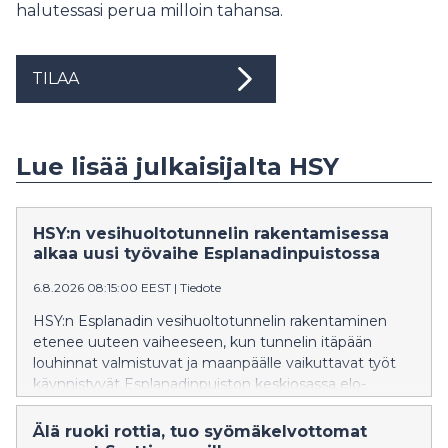
halutessasi perua milloin tahansa.
TILAA
Lue lisää julkaisijalta HSY
HSY:n vesihuoltotunnelin rakentamisessa
alkaa uusi työvaihe Esplanadinpuistossa
6.8.2026 08:15:00 EEST
|
Tiedote
HSY:n Esplanadin vesihuoltotunnelin rakentaminen
etenee uuteen vaiheeseen, kun tunnelin itäpään
louhinnat valmistuvat ja maanpäälle vaikuttavat työt
käynnistyvät Esplanadinpuiston keskiosassa elo-
syyskuussa 2026.
Älä ruoki rottia, tuo syömäkelvottomat