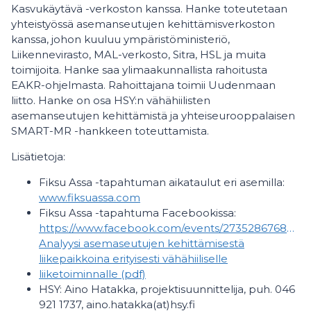
Kasvukäytävä -verkoston kanssa. Hanke toteutetaan
yhteistyössä asemanseutujen kehittämisverkoston
kanssa, johon kuuluu ympäristöministeriö,
Liikennevirasto, MAL-verkosto, Sitra, HSL ja muita
toimijoita. Hanke saa ylimaakunnallista rahoitusta
EAKR-ohjelmasta. Rahoittajana toimii Uudenmaan
liitto. Hanke on osa HSY:n vähähiilisten
asemanseutujen kehittämistä ja yhteiseurooppalaisen
SMART-MR -hankkeen toteuttamista.
Lisätietoja:
Fiksu Assa -tapahtuman aikataulut eri asemilla:
www.fiksuassa.com
Fiksu Assa -tapahtuma Facebookissa:
https://www.facebook.com/events/273528676881418/
Analyysi asemaseutujen kehittämisestä
liikepaikkoina erityisesti vähähiiliselle
liiketoiminnalle (pdf)
HSY: Aino Hatakka, projektisuunnittelija, puh. 046
921 1737, aino.hatakka(at)hsy.fi