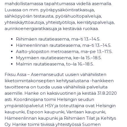
mahdollistamassa tapahtumassa viidellä asemalla.
Luvassa on mm. pyöräpysäköintiratkaisuja,
sähköpyörän testausta, pyörähuoltopalveluja,
yhteiskäyttöautoja, yhteistyötiloja, kierrätyspalveluja,
aurinkoenergiaratkaisuja ja kestävää ruokaa.
Riihimäen rautatieasema, ma–ti 13.–14.5.
Hämeenlinnan rautatieasema, ma–ti 13.–14.5.
Aalto-yliopiston metroasema, ma–pe 13.–17.5.
Myyrmäen rautatieasema, ke–la 15.–18.5.
Malmin rautatieasema, to–la 16.–18.5.
Fiksu Assa – Asemanseudut uusien vähähiilisten
liiketoimintakonseptien kehitysalustana -hankkeen
tavoitteena on tuoda uusia vähähiilisiä palveluita
asemille. Hanke on kaksivuotinen ja kestää 31.8.2020
asti. Koordinoijana toimii Helsingin seudun
ympäristöpalvelut HSY ja toteuttajina ovat Helsingin
kaupunki, Espoon kaupunki, Vantaan kaupunki,
Hämeenlinnan kaupunki ja Riihimäen Tilat ja Kehitys
Oy. Hanke toimii tiiviissä yhteistyössä Suomen