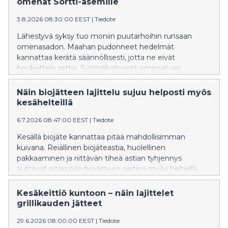
omenat Sortti-asemille
3.8.2026 08:30:00 EEST
|
Tiedote
Lähestyvä syksy tuo moniin puutarhoihin runsaan
omenasadon. Maahan pudonneet hedelmät
kannattaa kerätä säännöllisesti, jotta ne eivät
houkuttele rottia. Syömäkelpoiset omenat voi
hyödyntää itse tai antaa eteenpäin, ja suuremmat
määrät huonokuntoisia omenoita voi tuoda HSY:n
Näin biojätteen lajittelu sujuu helposti myös
Sortti-asemille.
kesähelteillä
6.7.2026 08:47:00 EEST
|
Tiedote
Kesällä biojäte kannattaa pitää mahdollisimman
kuivana. Reiällinen biojäteastia, huolellinen
pakkaaminen ja riittävän tiheä astian tyhjennys
auttavat pitämään biojätteen siistinä myös helteillä.
Helsingin seudun ympäristöpalvelut HSY vinkkaa
helpot niksit biojätteen sujuvaan lajitteluun, joiden
Kesäkeittiö kuntoon – näin lajittelet
avulla hajut ja kutsumattomat kesävieraat pysyvät
grillikauden jätteet
loitolla.
29.6.2026 08:00:00 EEST
|
Tiedote