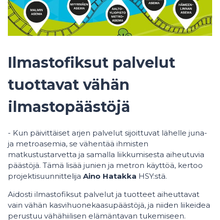
Ilmastofiksut palvelut
tuottavat vähän
ilmastopäästöjä
- Kun päivittäiset arjen palvelut sijoittuvat lähelle juna-
ja metroasemia, se vähentää ihmisten
matkustustarvetta ja samalla liikkumisesta aiheutuvia
päästöjä. Tämä lisää junien ja metron käyttöä, kertoo
projektisuunnittelija
Aino Hatakka
HSY:stä.
Aidosti ilmastofiksut palvelut ja tuotteet aiheuttavat
vain vähän kasvihuonekaasupäästöjä, ja niiden liikeidea
perustuu vähähiilisen elämäntavan tukemiseen.