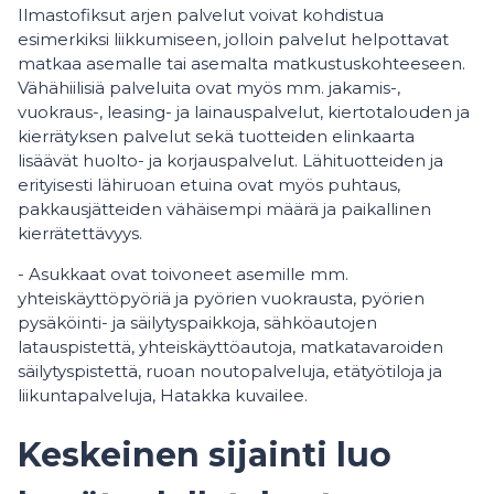
Ilmastofiksut arjen palvelut voivat kohdistua
esimerkiksi liikkumiseen, jolloin palvelut helpottavat
matkaa asemalle tai asemalta matkustuskohteeseen.
Vähähiilisiä palveluita ovat myös mm. jakamis-,
vuokraus-, leasing- ja lainauspalvelut, kiertotalouden ja
kierrätyksen palvelut sekä tuotteiden elinkaarta
lisäävät huolto- ja korjauspalvelut. Lähituotteiden ja
erityisesti lähiruoan etuina ovat myös puhtaus,
pakkausjätteiden vähäisempi määrä ja paikallinen
kierrätettävyys.
- Asukkaat ovat toivoneet asemille mm.
yhteiskäyttöpyöriä ja pyörien vuokrausta, pyörien
pysäköinti- ja säilytyspaikkoja, sähköautojen
latauspistettä, yhteiskäyttöautoja, matkatavaroiden
säilytyspistettä, ruoan noutopalveluja, etätyötiloja ja
liikuntapalveluja, Hatakka kuvailee.
Keskeinen sijainti luo