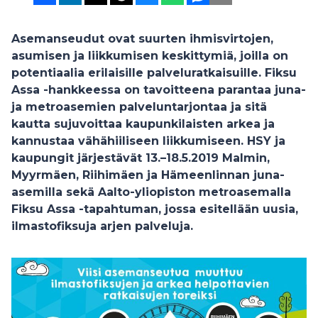
Asemanseudut ovat suurten ihmisvirtojen,
asumisen ja liikkumisen keskittymiä, joilla on
potentiaalia erilaisille palveluratkaisuille. Fiksu
Assa -hankkeessa on tavoitteena parantaa juna-
ja metroasemien palveluntarjontaa ja sitä
kautta sujuvoittaa kaupunkilaisten arkea ja
kannustaa vähähiiliseen liikkumiseen. HSY ja
kaupungit järjestävät 13.–18.5.2019 Malmin,
Myyrmäen, Riihimäen ja Hämeenlinnan juna-
asemilla sekä Aalto-yliopiston metroasemalla
Fiksu Assa -tapahtuman, jossa esitellään uusia,
ilmastofiksuja arjen palveluja.