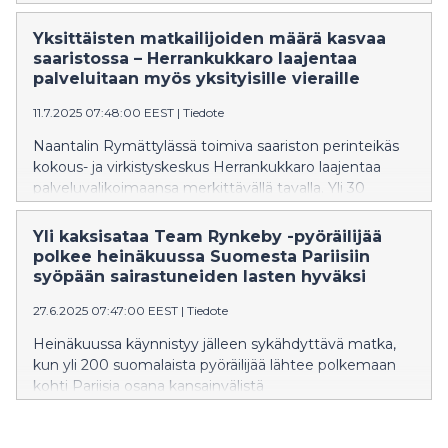
Kuka paljastuu vuoden 2025 Valtakunnan Viralliseksi
Unikeoksi?
Yksittäisten matkailijoiden määrä kasvaa
saaristossa – Herrankukkaro laajentaa
palveluitaan myös yksityisille vieraille
11.7.2025 07:48:00 EEST
|
Tiedote
Naantalin Rymättylässä toimiva saariston perinteikäs
kokous- ja virkistyskeskus Herrankukkaro laajentaa
palveluvalikoimaansa merkittävällä tavalla. Yli 30
vuoden ajan pääasiassa ryhmille suunnattuja elämyksiä
tarjonnut matkailukohde avaa ovensa nyt myös
Yli kaksisataa Team Rynkeby -pyöräilijää
yksittäisille vieraille loma-aikoina ja juhlapyhinä. Kasvava
polkee heinäkuussa Suomesta Pariisiin
kiinnostus saariston luontomatkailua kohtaan sekä
syöpään sairastuneiden lasten hyväksi
uusien majoitusvaihtoehtojen myötä Herrankukkaro
27.6.2025 07:47:00 EEST
|
Tiedote
vastaa yhä paremmin myös yksityisten asiakkaiden
kysyntään.
Heinäkuussa käynnistyy jälleen sykähdyttävä matka,
kun yli 200 suomalaista pyöräilijää lähtee polkemaan
kohti Pariisia osana kansainvälistä
hyväntekeväisyyspyöräilytapahtumaa Team Rynkeby.