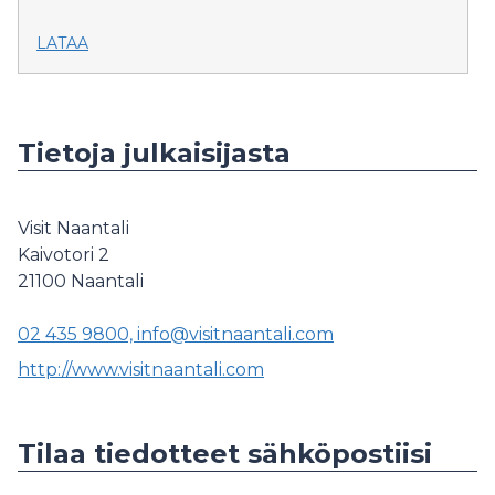
LATAA
Tietoja julkaisijasta
Visit Naantali
Kaivotori 2
21100
Naantali
02 435 9800, info@visitnaantali.com
http://www.visitnaantali.com
Tilaa tiedotteet sähköpostiisi