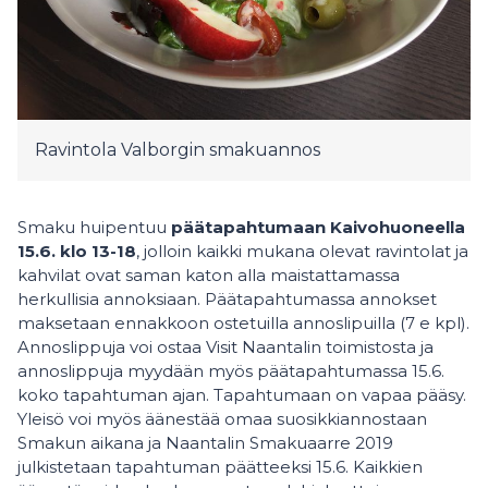
Ravintola Valborgin smakuannos
Smaku huipentuu
päätapahtumaan Kaivohuoneella
15.6. klo 13-18
, jolloin kaikki mukana olevat ravintolat ja
kahvilat ovat saman katon alla maistattamassa
herkullisia annoksiaan. Päätapahtumassa annokset
maksetaan ennakkoon ostetuilla annoslipuilla (7 e kpl).
Annoslippuja voi ostaa Visit Naantalin toimistosta ja
annoslippuja myydään myös päätapahtumassa 15.6.
koko tapahtuman ajan. Tapahtumaan on vapaa pääsy.
Yleisö voi myös äänestää omaa suosikkiannostaan
Smakun aikana ja Naantalin Smakuaarre 2019
julkistetaan tapahtuman päätteeksi 15.6. Kaikkien