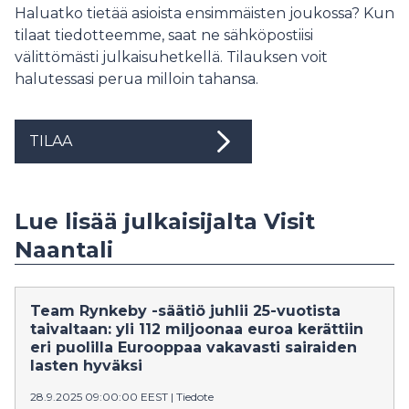
Haluatko tietää asioista ensimmäisten joukossa? Kun
tilaat tiedotteemme, saat ne sähköpostiisi
välittömästi julkaisuhetkellä. Tilauksen voit
halutessasi perua milloin tahansa.
TILAA
Lue lisää julkaisijalta Visit
Naantali
Team Rynkeby -säätiö juhlii 25-vuotista
taivaltaan: yli 112 miljoonaa euroa kerättiin
eri puolilla Eurooppaa vakavasti sairaiden
lasten hyväksi
28.9.2025 09:00:00 EEST
|
Tiedote