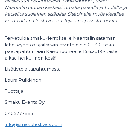
oleskeluun houkutteleva “sohvalounge”, terassi
Naantalin rannan keskeisimmällä paikalla ja tuulelta ja
katseilta suojainen sisäpiha. Sisäpihalla myös vierailee
kesän aikana loistavia artisteja aina jazzista rockiin.
Tervetuloa smakukierrokselle Naantalin sataman
läheisyydessä sijaitseviin ravintoloihin 6.-14.6. sekä
päätapahtumaan Kaivohuoneelle 15.6.2019 - tästä
alkaa herkullinen kesä!
Lisätietoja tapahtumasta:
Laura Pulkkinen
Tuottaja
Smaku Events Oy
0405777883
info@smakufestivals.com