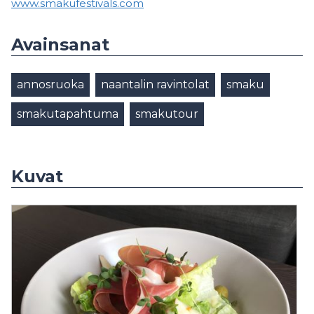
www.smakufestivals.com
Avainsanat
annosruoka
naantalin ravintolat
smaku
smakutapahtuma
smakutour
Kuvat