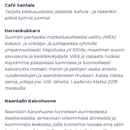
Café Santala
Tarjolla pikkusuolaista, jäätelöä, kahvia - ja tietenkin
pitkiä kylmiä juomia!
Herrankukkaro
Suomen parhaaksi matkailukohteeksi valittu (MEK)
kokous- ja virkistys- ja juhlapaikka ryhmille
ympärivuotisesti. Majoitusta yli 100:lle, maailman suurin
savusauna ja kaislikkokylpylä. Villiä ja vapaata ruokaa.
Käytämme pääasiassa luonnossa ja luonnollisesti
kasvanutta metsän, meren ja peltojen raaka-aineita
vuodenaikojen ja saalistilanteen mukaan. Kalaa, riistaa,
sieniä, yrttejä jne. Villi- läheltä. 1. palkinto Matka 2019
messuilla.
Naantalin Kaivohuone
Naantalin Kaivohuone tunnetaan aurinkoisesta
kesäterassista, rantaviivan viileimmistä drinkeistä ja
kovimmista keikoista, joilla tunnelma nousee aina salin