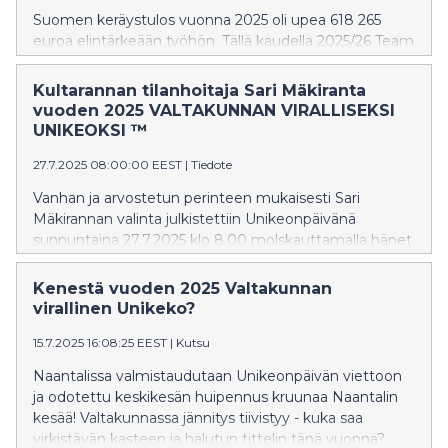
Suomen keräystulos vuonna 2025 oli upea 618 265
euroa elintärkeään työhön. Tällä kaudella 2025/26 Team
Rynkeby Säätiö juhlii 25-vuotispäiväänsä tunnuksella
"Making a Difference Since 2002". Viimeisen
Kultarannan tilanhoitaja Sari Mäkiranta
neljännesvuosisadan aikana järjestö on yhdistänyt
vuoden 2025 VALTAKUNNAN VIRALLISEKSI
tuhansia vapaaehtoisia pyöräilijöitä ja huoltohenkilöstöä
UNIKEOKSI ™
eri puolilla Eurooppaa ja kerännyt yli 112 000 000 euroa
27.7.2025 08:00:00 EEST
|
Tiedote
vakavasti sairaiden lasten ja heidän perheidensä
tukemiseen.
Vanhan ja arvostetun perinteen mukaisesti Sari
Mäkirannan valinta julkistettiin Unikeonpäivänä
sunnuntaina 27.7.2025 klo 8.00 molskauttamalla hänet
mereen Naantalin vanhan kaupungin vierassatamassa.
Kenestä vuoden 2025 Valtakunnan
virallinen Unikeko?
15.7.2025 16:08:25 EEST
|
Kutsu
Naantalissa valmistaudutaan Unikeonpäivän viettoon
ja odotettu keskikesän huipennus kruunaa Naantalin
kesää! Valtakunnassa jännitys tiivistyy - kuka saa
virkistävän kasteen ja halutun tittelin tänä vuonna?