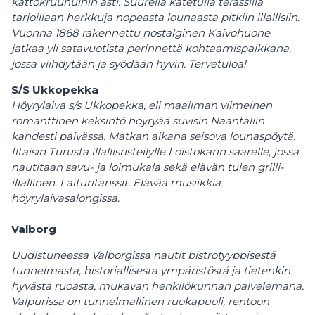
kattokruunuihin asti. Suurella katetulla terassilla
tarjoillaan herkkuja nopeasta lounaasta pitkiin illallisiin.
Vuonna 1868 rakennettu nostalginen Kaivohuone
jatkaa yli satavuotista perinnettä kohtaamispaikkana,
jossa viihdytään ja syödään hyvin. Tervetuloa!
S/S Ukkopekka
Höyrylaiva s/s Ukkopekka, eli maailman viimeinen
romanttinen keksintö höyryää suvisin Naantaliin
kahdesti päivässä. Matkan aikana seisova lounaspöytä.
Iltaisin Turusta illallisristeilylle Loistokarin saarelle, jossa
nautitaan savu- ja loimukala sekä elävän tulen grilli-
illallinen. Laituritanssit. Elävää musiikkia
höyrylaivasalongissa.
Valborg
Uudistuneessa Valborgissa nautit bistrotyyppisestä
tunnelmasta, historiallisesta ympäristöstä ja tietenkin
hyvästä ruoasta, mukavan henkilökunnan palvelemana.
Valpurissa on tunnelmallinen ruokapuoli, rentoon