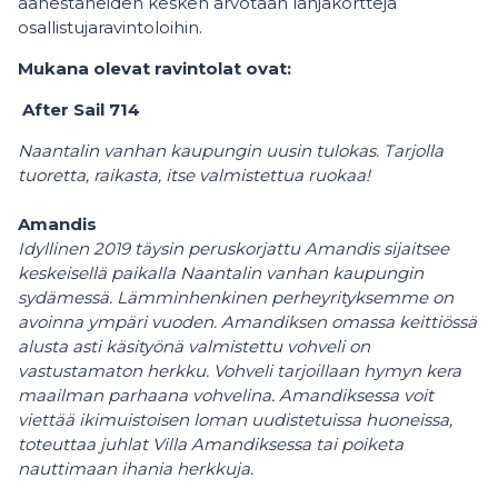
äänestäneiden kesken arvotaan lahjakortteja
osallistujaravintoloihin.
Mukana olevat ravintolat ovat:
After Sail 714
Naantalin vanhan kaupungin uusin tulokas. Tarjolla
tuoretta, raikasta, itse valmistettua ruokaa!
Amandis
Idyllinen 2019 täysin peruskorjattu Amandis sijaitsee
keskeisellä paikalla Naantalin vanhan kaupungin
sydämessä. Lämminhenkinen perheyrityksemme on
avoinna ympäri vuoden. Amandiksen omassa keittiössä
alusta asti käsityönä valmistettu vohveli on
vastustamaton herkku. Vohveli tarjoillaan hymyn kera
maailman parhaana vohvelina. Amandiksessa voit
viettää ikimuistoisen loman uudistetuissa huoneissa,
toteuttaa juhlat Villa Amandiksessa tai poiketa
nauttimaan ihania herkkuja.