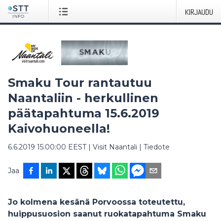
KIRJAUDU
Smaku Tour rantautuu
Naantaliin - herkullinen
päätapahtuma 15.6.2019
Kaivohuoneella!
6.6.2019 15:00:00 EEST
|
Visit Naantali
|
Tiedote
Jaa
Jo kolmena kesänä Porvoossa toteutettu,
huippusuosion saanut ruokatapahtuma Smaku