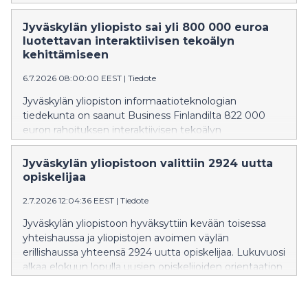
aikana keskusteluissa kysyttiin, miltä viisaus näyttää
aikana, jolloin huomiosta kilpaillaan
Jyväskylän yliopisto sai yli 800 000 euroa
ennennäkemättömällä voimalla, tekoäly muuttaa
luotettavan interaktiivisen tekoälyn
ajatteluamme ja yhteiskunnallinen keskustelu hakee
kehittämiseen
uusia muotojaan.
6.7.2026 08:00:00 EEST
|
Tiedote
Jyväskylän yliopiston informaatioteknologian
tiedekunta on saanut Business Finlandilta 822 000
euron rahoituksen interaktiivisen tekoälyn
kehittämiseen. Hankkeessa luodaan luotettavampia ja
paremmin ihmisten kanssa yhteistyöhön kykeneviä
Jyväskylän yliopistoon valittiin 2924 uutta
tekoälyjärjestelmiä sekä valmistellaan teknologiaa
opiskelijaa
kaupalliseen käyttöön.
2.7.2026 12:04:36 EEST
|
Tiedote
Jyväskylän yliopistoon hyväksyttiin kevään toisessa
yhteishaussa ja yliopistojen avoimen väylän
erillishaussa yhteensä 2924 uutta opiskelijaa. Lukuvuosi
alkaa elokuun lopulla uusien opiskelijoiden orientaation
merkeissä. Onnittelemme kaikkia valittuja!