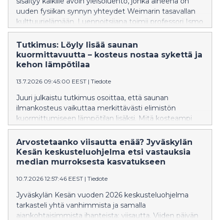
sisältyy kaikille avoin yleisöluento, jonka aiheena on
uuden fysiikan synnyn yhteydet Weimarin tasavallan
kulttuurielämään. Luennoitsijana toimii professori Ismo
Koponen Helsingin yliopistosta.
Tutkimus: Löyly lisää saunan
kuormittavuutta – kosteus nostaa sykettä ja
kehon lämpötilaa
13.7.2026 09:45:00 EEST
|
Tiedote
Juuri julkaistu tutkimus osoittaa, että saunan
ilmankosteus vaikuttaa merkittävästi elimistön
kuormittumiseen lämpötilan lisäksi. Mitä kosteampi
sauna on, sitä voimakkaammin syke ja kehon lämpötila
nousevat.
Arvostetaanko viisautta enää? Jyväskylän
Kesän keskusteluohjelma etsi vastauksia
median murroksesta kasvatukseen
10.7.2026 12:57:46 EEST
|
Tiedote
Jyväskylän Kesän vuoden 2026 keskusteluohjelma
tarkasteli yhtä vanhimmista ja samalla
ajankohtaisimmista ihanteista: viisautta. Viiden päivän