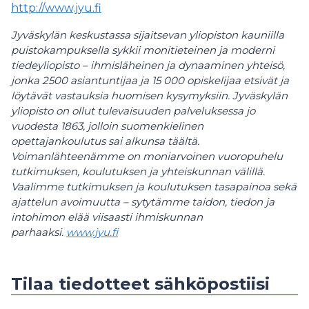
http://www.jyu.fi
Jyväskylän keskustassa sijaitsevan yliopiston kauniilla
puistokampuksella sykkii monitieteinen ja moderni
tiedeyliopisto – ihmisläheinen ja dynaaminen yhteisö,
jonka 2500 asiantuntijaa ja 15 000 opiskelijaa etsivät ja
löytävät vastauksia huomisen kysymyksiin. Jyväskylän
yliopisto on ollut tulevaisuuden palveluksessa jo
vuodesta 1863, jolloin suomenkielinen
opettajankoulutus sai alkunsa täältä.
Voimanlähteenämme on moniarvoinen vuoropuhelu
tutkimuksen, koulutuksen ja yhteiskunnan välillä.
Vaalimme tutkimuksen ja koulutuksen tasapainoa sekä
ajattelun avoimuutta – sytytämme taidon, tiedon ja
intohimon elää viisaasti ihmiskunnan
parhaaksi.
www.jyu.fi
Tilaa tiedotteet sähköpostiisi