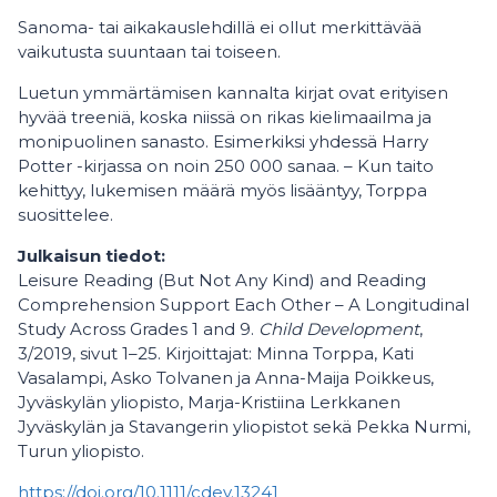
Sanoma- tai aikakauslehdillä ei ollut merkittävää
vaikutusta suuntaan tai toiseen.
Luetun ymmärtämisen kannalta kirjat ovat erityisen
hyvää treeniä, koska niissä on rikas kielimaailma ja
monipuolinen sanasto. Esimerkiksi yhdessä Harry
Potter -kirjassa on noin 250 000 sanaa. – Kun taito
kehittyy, lukemisen määrä myös lisääntyy, Torppa
suosittelee.
Julkaisun tiedot:
Leisure Reading (But Not Any Kind) and Reading
Comprehension Support Each Other – A Longitudinal
Study Across Grades 1 and 9.
Child Development
,
3/2019, sivut 1–25. Kirjoittajat: Minna Torppa, Kati
Vasalampi, Asko Tolvanen ja Anna-Maija Poikkeus,
Jyväskylän yliopisto, Marja-Kristiina Lerkkanen
Jyväskylän ja Stavangerin yliopistot sekä Pekka Nurmi,
Turun yliopisto.
https://doi.org/10.1111/cdev.13241