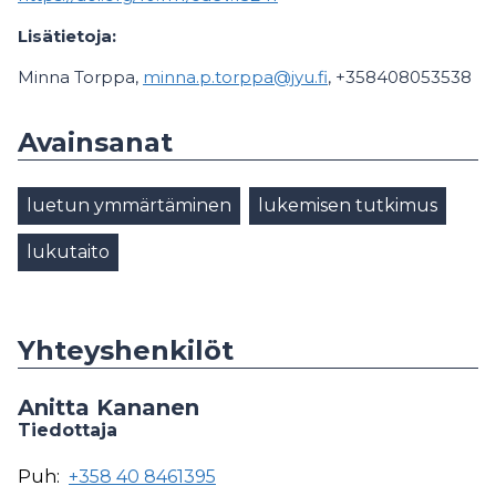
Lisätietoja:
Minna Torppa,
minna.p.torppa@jyu.fi
, +358408053538
Avainsanat
luetun ymmärtäminen
lukemisen tutkimus
lukutaito
Yhteyshenkilöt
Anitta Kananen
Tiedottaja
Puh:
+358 40 8461395