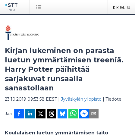
KIRJAUDU
Kirjan lukeminen on parasta
luetun ymmärtämisen treeniä.
Harry Potter päihittää
sarjakuvat runsaalla
sanastollaan
23.10.2019 09:53:58 EEST
|
Jyväskylän yliopisto
|
Tiedote
Jaa
Koululaisen luetun ymmärtämisen taito