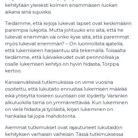
kehitytään yleisesti kolmen ensimmäisen luokan
aikana siinä sujuviksi.
Tiedämme, että kirjoja lukevat lapset ovat keskimäärin
parempia lukijoita. Mutta johtuuko ero siitä, että he
lukevat enemmän vai onko kyse siitä, että paremmat
myös lukevat enemmän? – On luonnollista ajatella,
että lukemiseen harjaantuu sitä tekemällä. Toisaalta
tiedämme, että lukivaikeudet ovat perinnöllisiä ja
osalle lukemisen kehitys on hyvin hidasta, Torppa
kertoo.
Kansainvälisissä tutkimuksissa on viime vuosina
osoitettu, että lukutaito ennustaa lukemisen määrää
eikä yhteyttä toiseen suuntaan ole löydetty. Varsinkin
alkuluokilla tämä on ymmärrettävää. Kun lukeminen
on vielä hidasta ja työlästä, kirjan lukeminen on
hankalaa tai jopa mahdotonta.
Aiemmat tutkimukset ovat rajautuneet lukutaidon
kehityksen varhaisiin vaiheisiin. Tässä tutkimuksessa