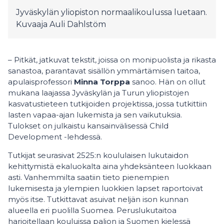
Jyväskylän yliopiston normaalikoulussa luetaan.
Kuvaaja Auli Dahlstöm
– Pitkät, jatkuvat tekstit, joissa on monipuolista ja rikasta
sanastoa, parantavat sisällön ymmärtämisen taitoa,
apulaisprofessori
Minna Torppa
sanoo. Hän on ollut
mukana laajassa Jyväskylän ja Turun yliopistojen
kasvatustieteen tutkijoiden projektissa, jossa tutkittiin
lasten vapaa-ajan lukemista ja sen vaikutuksia.
Tulokset on julkaistu kansainvälisessä Child
Development -lehdessä.
Tutkijat seurasivat 2525:n koululaisen lukutaidon
kehittymistä ekaluokalta aina yhdeksänteen luokkaan
asti. Vanhemmilta saatiin tieto pienempien
lukemisesta ja ylempien luokkien lapset raportoivat
myös itse. Tutkittavat asuivat neljän ison kunnan
alueella eri puolilla Suomea. Peruslukutaitoa
harjoitellaan kouluissa paljon ja Suomen kielessä