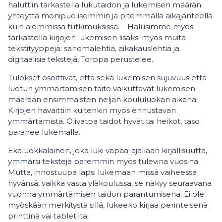
haluttiin tarkastella lukutaidon ja lukemisen määrän
yhteyttä monipuolisemmin ja pitemmällä aikajänteellä
kuin aiemmissa tutkimuksissa. – Halusimme myös
tarkastella kirjojen lukemisen lisäksi myös muita
tekstityyppejä: sanomalehtiä, aikakauslehtiä ja
digitaalisia tekstejä, Torppa perustelee.
Tulokset osoittivat, että sekä lukemisen sujuvuus että
luetun ymmärtämisen taito vaikuttavat lukemisen
määrään ensimmäisten neljän koululuokan aikana.
Kirjojen havaittiin kuitenkin myös ennustavan
ymmärtämistä. Olivatpa taidot hyvät tai heikot, taso
paranee lukemalla.
Ekaluokkalainen, joka luki vapaa-ajallaan kirjallisuutta,
ymmärsi tekstejä paremmin myös tulevina vuosina.
Mutta, innostuupa lapsi lukemaan missä vaiheessa
hyvänsä, vaikka vasta yläkoulussa, se näkyy seuraavana
vuonna ymmärtämisen taidon parantumisena. Ei ole
myöskään merkitystä sillä, lukeeko kirjaa perinteisenä
printtinä vai tabletilta.