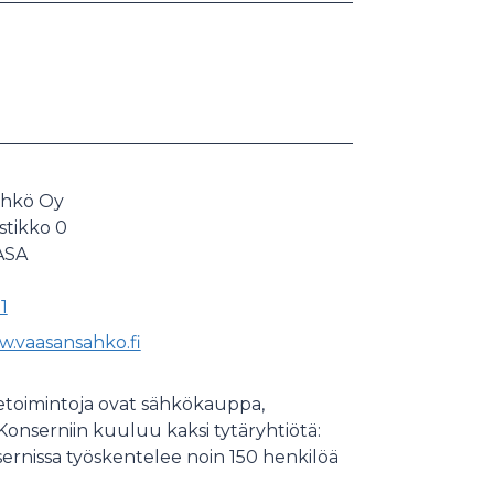
ähkö Oy
stikko 0
ASA
1
w.vaasansahko.fi
ketoimintoja ovat sähkökauppa,
Konserniin kuuluu kaksi tytäryhtiötä:
rnissa työskentelee noin 150 henkilöä