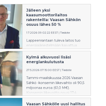
Jälleen yksi
kaasumoottorilaitos
rakenteilla: Vaasan Sähkön
osuus lähes 50 %
1.7.2026 09:02:22 EEST
|
Tiedote
Lappeenrantaan tuleva laitos tuo
energiajärjestelmään kaivattua
joustoa. Vaasan Sähkö investoi
osana EPV Energian yhteishanketta
Kylmä alkuvuosi lisäsi
uuteen
energiankulutusta
kaasumoottorivoimalaitokseen
Lappeenrannassa. Laitoksen avulla
27.5.2026 07:15:00 EEST
|
Tiedote
voidaan nopeasti lisätä
Tammi–maaliskuussa 2026 Vaasan
sähköntuotantoa erilaisten
Sähkö -konsernin liikevaihto oli 90,5
häiriöiden ja vaikeasti
miljoonaa euroa (61,0 M€).
ennustettavien sääolosuhteiden
Konsernin liikevoitto nousi 17,4
aikana.
miljoonaan euroon (7,2 M€).
Konsernin liikevoittoprosentti oli 19,2
Vaasan Sähkölle uusi hallitus