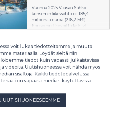
voimakkaasti vaihtelevan
Vuonna 2025 Vaasan Sähkö -
sähkömarkkinan vakauttamista.
konsernin liikevaihto oli 185,4
Yhtiöllä onkin iso rooli laitoksen
miljoonaa euroa (218,2 M€).
mahdollistamisessa.
Konsernin liikevoitto laski yli
neljänneksen 32,4 miljoonaan
euroon (44,5 M€). Konsernin
liikevoittoprosentti oli 17,5 (20,4 %).
ssa voit lukea tiedotteitamme ja muuta
Yhtiön omavaraisuusaste nousi 56,0
me materiaalia. Löydät sieltä niin
prosenttiin (51,9 %).
löidemme tiedot kuin vapaasti julkaistavissa
Bruttoinvestointien määrä laski
 ja videoita. Uutishuoneessa voit nähdä myös
edellisvuodesta ollen 18,5 miljoonaa
median sisältöjä. Kaikki tiedotepalvelussa
euroa (37,2 M€).
teriaali on vapaasti median käytettävissä.
U UUTISHUONEESEEMME