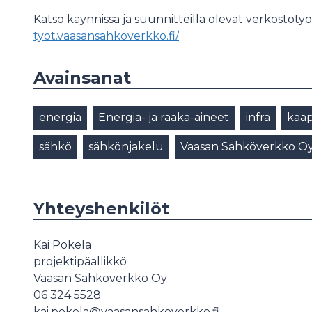
Katso käynnissä ja suunnitteilla olevat verkostot
tyot.vaasansahkoverkko.fi/
Avainsanat
energia
Energia- ja raaka-aineet
infra
kaap
sähkö
sähkönjakelu
Vaasan Sähköverkko O
Yhteyshenkilöt
Kai Pokela
projektipäällikkö
Vaasan Sähköverkko Oy
06 324 5528
kai.pokela@vaasansahkoverkko.fi