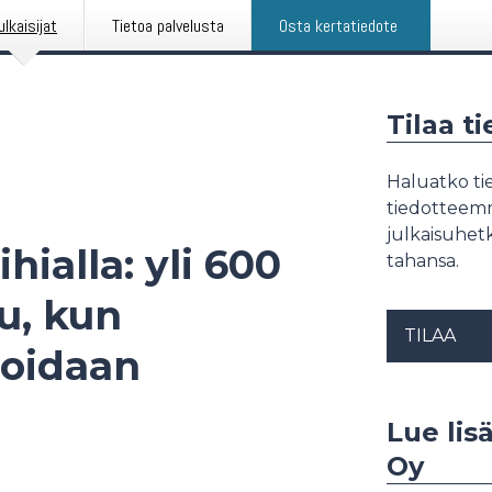
ulkaisijat
Tietoa palvelusta
Osta kertatiedote
Tilaa t
Haluatko tie
tiedotteemme
julkaisuhetk
ialla: yli 600
tahansa.
u, kun
TILAA
loidaan
Lue lis
Oy