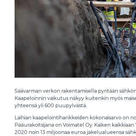
Säävarman verkon rakentamisella pyritään sähkö
Kaapeloinnin vaikutus näkyy kuitenkin myös maisem
yhteensä yli 600 puupylvästä.
Laihian kaapelointihankkeiden kokonaisarvo on noi
Pääurakoitsijana on Voimatel Oy. Kaiken kaikkiaa
2020 noin 13 miljoonaa euroa jakelualueensa säh