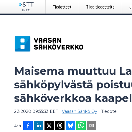
Tiedotteet
Tilaa tiedotteita
J
Maisema muuttuu Laih
sähköpylvästä poistu
sähköverkkoa kaape
2.3.2020 09:55:33 EET
|
Vaasan Sähkö Oy
|
Tiedote
Jaa