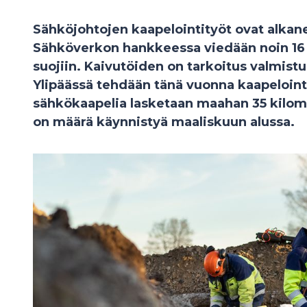
Sähköjohtojen kaapelointityöt ovat alkane
Sähköverkon hankkeessa viedään noin 16
suojiin. Kaivutöiden on tarkoitus valmist
Ylipäässä tehdään tänä vuonna kaapeloint
sähkökaapelia lasketaan maahan 35 kilome
on määrä käynnistyä maaliskuun alussa.