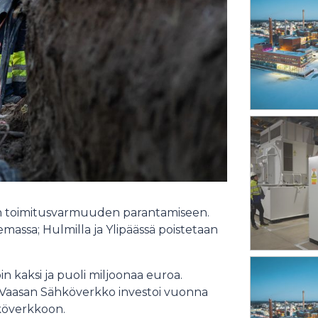
n toimitusvarmuuden parantamiseen.
assa; Hulmilla ja Ylipäässä poistetaan
n kaksi ja puoli miljoonaa euroa.
n Vaasan Sähköverkko investoi vuonna
köverkkoon.