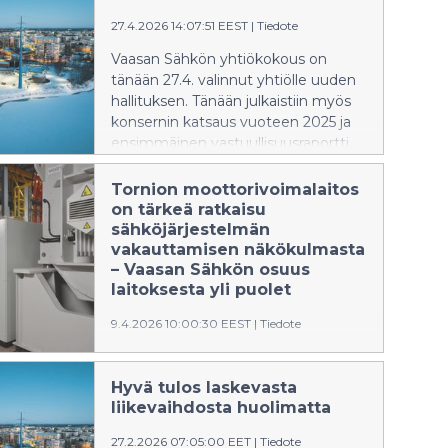
(11,8 %). Yhtiön omavaraisuusaste
27.4.2026 14:07:51 EEST
|
Tiedote
nousi 57,6 prosenttiin (54,0 %).
Bruttoinvestointien määrä nousi
Vaasan Sähkön yhtiökokous on
hiukan edellisvuodesta ollen 4,6
tänään 27.4. valinnut yhtiölle uuden
miljoonaa euroa (4,5 M€).
hallituksen. Tänään julkaistiin myös
konsernin katsaus vuoteen 2025 ja
ensimmäinen vastuullisuusraportti.
Tornion moottorivoimalaitos
on tärkeä ratkaisu
sähköjärjestelmän
vakauttamisen näkökulmasta
– Vaasan Sähkön osuus
laitoksesta yli puolet
9.4.2026 10:00:30 EEST
|
Tiedote
Aprillipäivänä kaupalliseen käyttöön
siirtynyt Tornion Voiman
Hyvä tulos laskevasta
moottorivoimalaitos on kaikkea
liikevaihdosta huolimatta
muuta kuin aprillipila. Vaasan Sähkön
mukaan se on yksi tärkeä osa
27.2.2026 07:05:00 EET
|
Tiedote