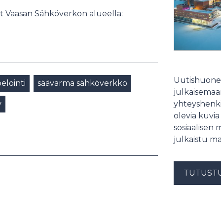
yöt Vaasan Sähköverkon alueella:
Uutishuonee
elointi
säävarma sähköverkko
julkaisemaam
y
yhteyshenki
olevia kuvia
sosiaalisen 
julkaistu ma
TUTUST