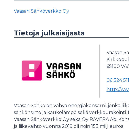
Vaasan Sähköverkko Oy
Tietoja julkaisijasta
Vaasan S
Kirkkopui
65100
VA
06 324 511
http://ww
Vaasan Sähkö on vahva energiakonserni, jonka lii
sähkönsiirto ja kaukolämpö sekä verkkourakointi. 
Vaasan Sähköverkko Oy sekä Oy RAVERA Ab. Konse
ja liikevaihto vuonna 2019 oli noin 153 milj. euroa.