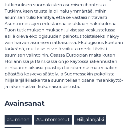
tutkimuksen suomalaisten asumisen ihanteista.
Tutkimuksen taustalla oli halu ymmärtää, mihin
asumisen tulisi kehittyä, että se vastaisi riittävästi
Asuntomessujen edustamaa asukkaan näkökulmaa.
Tuon tutkimuksen mukaan julkisessa keskustelussa
esillä oleva ekologisuuden painotus toistaiseksi näkyy
vain harvan asumisen ratkaisuissa. Ekologisuus koetaan
tärkeänä, mutta se ei vielä vaikuta merkittävästi
asumisen valintoihin. Osassa Euroopan maita kuten
Hollannissa ja Ranskassa on jo käytössä rakennusten
elinkaaren aikaisia päästöjä tai rakennusmateriaalien
päästöjä koskeva säätely, ja Suomessakin pakollista
hiilijalanjälkilaskentaa suunnitellaan osana maankäyttö-
ja rakennuslain kokonaisuudistusta.
Avainsanat
asuminen
Asuntomessut
Hiilijalanjälki