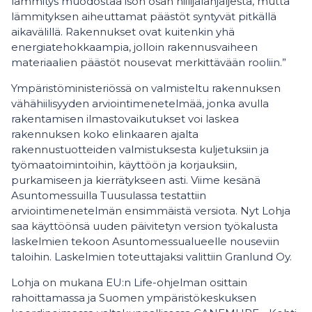
lämmitys muodostaa ison osan hiilijalanjäljestä, mutta
lämmityksen aiheuttamat päästöt syntyvät pitkällä
aikavälillä. Rakennukset ovat kuitenkin yhä
energiatehokkaampia, jolloin rakennusvaiheen
materiaalien päästöt nousevat merkittävään rooliin.”
Ympäristöministeriössä on valmisteltu rakennuksen
vähähiilisyyden arviointimenetelmää, jonka avulla
rakentamisen ilmastovaikutukset voi laskea
rakennuksen koko elinkaaren ajalta
rakennustuotteiden valmistuksesta kuljetuksiin ja
työmaatoimintoihin, käyttöön ja korjauksiin,
purkamiseen ja kierrätykseen asti. Viime kesänä
Asuntomessuilla Tuusulassa testattiin
arviointimenetelmän ensimmäistä versiota. Nyt Lohja
saa käyttöönsä uuden päivitetyn version työkalusta
laskelmien tekoon Asuntomessualueelle nouseviin
taloihin. Laskelmien toteuttajaksi valittiin Granlund Oy.
Lohja on mukana EU:n Life-ohjelman osittain
rahoittamassa ja Suomen ympäristökeskuksen