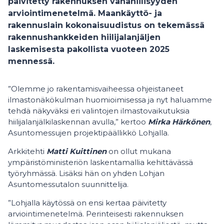
päivitetty rakennuksen vähähiilisyyden
arviointimenetelmä. Maankäyttö- ja
rakennuslain kokonaisuudistus on tekemässä
rakennushankkeiden hiilijalanjäljen
laskemisesta pakollista vuoteen 2025
mennessä.
”Olemme jo rakentamisvaiheessa ohjeistaneet
ilmastonäkökulman huomioimisessa ja nyt haluamme
tehdä näkyväksi eri valintojen ilmastovaikutuksia
hiilijalanjälkilaskennan avulla,” kertoo
Mirka Härkönen
,
Asuntomessujen projektipäällikkö Lohjalla.
Arkkitehti
Matti Kuittinen
on ollut mukana
ympäristöministeriön laskentamallia kehittävässä
työryhmässä. Lisäksi hän on yhden Lohjan
Asuntomessutalon suunnittelija.
”Lohjalla käytössä on ensi kertaa päivitetty
arviointimenetelmä. Perinteisesti rakennuksen