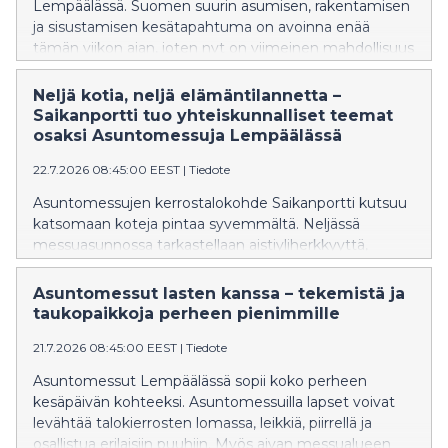
Lempäälässä. Suomen suurin asumisen, rakentamisen
ja sisustamisen kesätapahtuma on avoinna enää
tämän viikon ajan, joten nyt on viimeinen mahdollisuus
tutustua tämän vuoden messukohteisiin ja
ainutlaatuiseen messualueeseen.
Neljä kotia, neljä elämäntilannetta –
Saikanportti tuo yhteiskunnalliset teemat
osaksi Asuntomessuja Lempäälässä
22.7.2026 08:45:00 EEST
|
Tiedote
Asuntomessujen kerrostalokohde Saikanportti kutsuu
katsomaan koteja pintaa syvemmältä. Neljässä
messuasunnossa tarkastellaan aistiyliherkkyyttä,
elämän yllättäviä muutoksia, muistiystävällistä
asumista ja tukiperhetoimintaa sisustuksen keinoin.
Asuntomessut lasten kanssa – tekemistä ja
taukopaikkoja perheen pienimmille
21.7.2026 08:45:00 EEST
|
Tiedote
Asuntomessut Lempäälässä sopii koko perheen
kesäpäivän kohteeksi. Asuntomessuilla lapset voivat
levähtää talokierrosten lomassa, leikkiä, piirrellä ja
osallistua erilaisiin puuhiin. Myös aivan messualueen