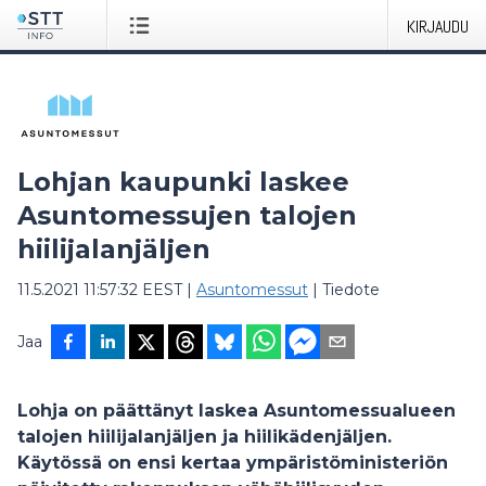
KIRJAUDU
Lohjan kaupunki laskee
Asuntomessujen talojen
hiilijalanjäljen
11.5.2021 11:57:32 EEST
|
Asuntomessut
|
Tiedote
Jaa
Lohja on päättänyt laskea Asuntomessualueen
talojen hiilijalanjäljen ja hiilikädenjäljen.
Käytössä on ensi kertaa ympäristöministeriön