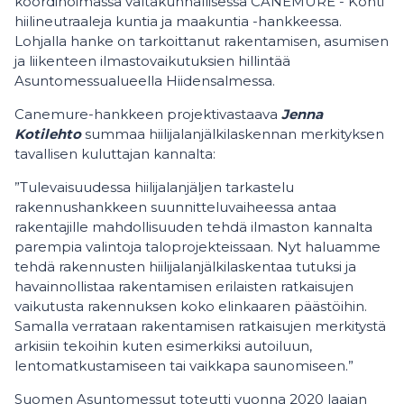
koordinoimassa valtakunnallisessa CANEMURE - Kohti
hiilineutraaleja kuntia ja maakuntia -hankkeessa.
Lohjalla hanke on tarkoittanut rakentamisen, asumisen
ja liikenteen ilmastovaikutuksien hillintää
Asuntomessualueella Hiidensalmessa.
Canemure-hankkeen projektivastaava
Jenna
Kotilehto
summaa hiilijalanjälkilaskennan merkityksen
tavallisen kuluttajan kannalta:
”Tulevaisuudessa hiilijalanjäljen tarkastelu
rakennushankkeen suunnitteluvaiheessa antaa
rakentajille mahdollisuuden tehdä ilmaston kannalta
parempia valintoja taloprojekteissaan. Nyt haluamme
tehdä rakennusten hiilijalanjälkilaskentaa tutuksi ja
havainnollistaa rakentamisen erilaisten ratkaisujen
vaikutusta rakennuksen koko elinkaaren päästöihin.
Samalla verrataan rakentamisen ratkaisujen merkitystä
arkisiin tekoihin kuten esimerkiksi autoiluun,
lentomatkustamiseen tai vaikkapa saunomiseen.”
Suomen Asuntomessut toteutti vuonna 2020 laajan