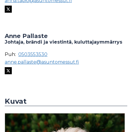
anna.tapio@asuntomessut.fi
Anne Pallaste
Johtaja, brändi ja viestintä, kuluttajaymmärrys
Puh:
0503553530
anne.pallaste@asuntomessut.fi
Kuvat