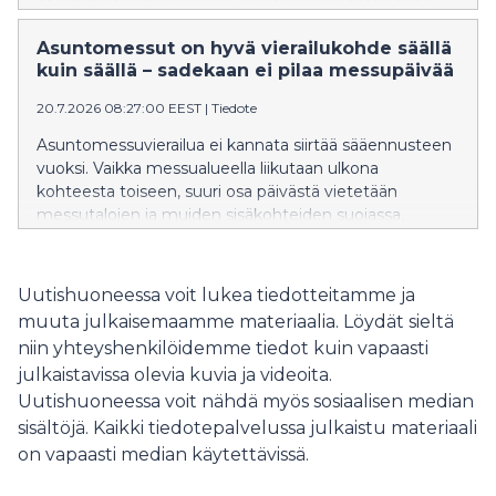
vieressä sijaitseva Ideapark tarjoaa runsaasti
täydentävää tekemistä lapsiperheille.
Asuntomessut on hyvä vierailukohde säällä
kuin säällä – sadekaan ei pilaa messupäivää
20.7.2026 08:27:00 EEST
|
Tiedote
Asuntomessuvierailua ei kannata siirtää sääennusteen
vuoksi. Vaikka messualueella liikutaan ulkona
kohteesta toiseen, suuri osa päivästä vietetään
messutalojen ja muiden sisäkohteiden suojassa.
Sateen sattuessa kannattaa siis napata sateenvarjo
mukaan ja suunnata Asuntomessuille Lempäälään
hyvissä ajoin ennen tapahtuman viimeisiä päiviä.
Uutishuoneessa voit lukea tiedotteitamme ja
muuta julkaisemaamme materiaalia. Löydät sieltä
niin yhteyshenkilöidemme tiedot kuin vapaasti
julkaistavissa olevia kuvia ja videoita.
Uutishuoneessa voit nähdä myös sosiaalisen median
sisältöjä. Kaikki tiedotepalvelussa julkaistu materiaali
on vapaasti median käytettävissä.