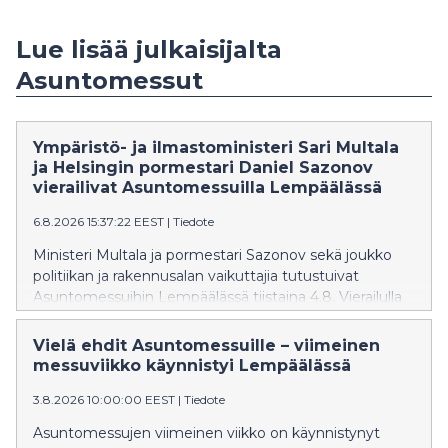
Lue lisää julkaisijalta
Asuntomessut
Ympäristö- ja ilmastoministeri Sari Multala
ja Helsingin pormestari Daniel Sazonov
vierailivat Asuntomessuilla Lempäälässä
6.8.2026 15:37:22 EEST
|
Tiedote
Ministeri Multala ja pormestari Sazonov sekä joukko
politiikan ja rakennusalan vaikuttajia tutustuivat
Asuntomessuihin Lempäälässä tiistaina 4.8. Vierailulla
huomio kiinnittyi erityisesti pientaloasumisen
kysyntään, asuinalueiden suunnitteluun ja
Vielä ehdit Asuntomessuille – viimeinen
rakentamisen ilmastoviisaisiin ratkaisuihin.
messuviikko käynnistyi Lempäälässä
Asuntomessut Lempäälässä on avoinna vielä
3.8.2026 10:00:00 EEST
|
Tiedote
sunnuntaihin 9. elokuuta saakka.
Asuntomessujen viimeinen viikko on käynnistynyt