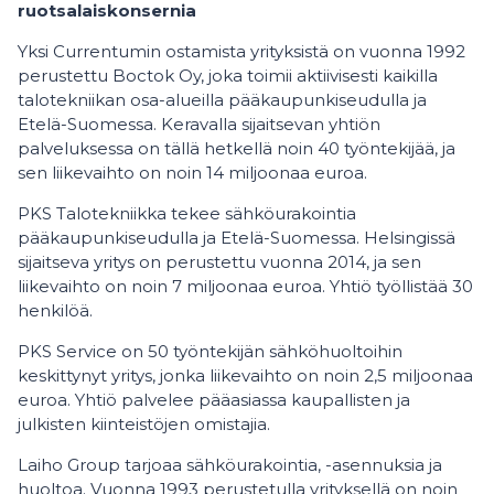
ruotsalaiskonsernia
Yksi Currentumin ostamista yrityksistä on vuonna 1992
perustettu Boctok Oy, joka toimii aktiivisesti kaikilla
talotekniikan osa-alueilla pääkaupunkiseudulla ja
Etelä-Suomessa. Keravalla sijaitsevan yhtiön
palveluksessa on tällä hetkellä noin 40 työntekijää, ja
sen liikevaihto on noin 14 miljoonaa euroa.
PKS Talotekniikka tekee sähköurakointia
pääkaupunkiseudulla ja Etelä-Suomessa. Helsingissä
sijaitseva yritys on perustettu vuonna 2014, ja sen
liikevaihto on noin 7 miljoonaa euroa. Yhtiö työllistää 30
henkilöä.
PKS Service on 50 työntekijän sähköhuoltoihin
keskittynyt yritys, jonka liikevaihto on noin 2,5 miljoonaa
euroa. Yhtiö palvelee pääasiassa kaupallisten ja
julkisten kiinteistöjen omistajia.
Laiho Group tarjoaa sähköurakointia, -asennuksia ja
huoltoa. Vuonna 1993 perustetulla yrityksellä on noin