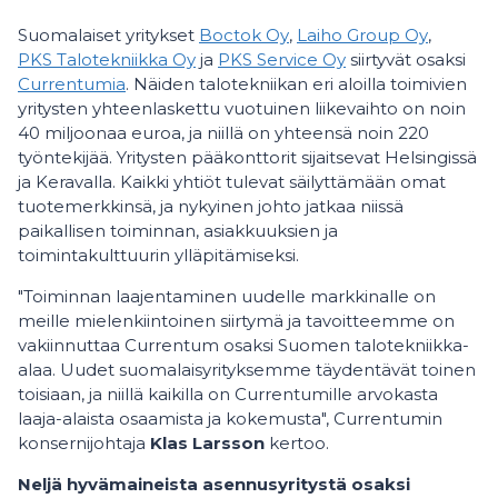
Suomalaiset yritykset
Boctok Oy
,
Laiho Group Oy
,
PKS Talotekniikka Oy
ja
PKS Service Oy
siirtyvät osaksi
Currentumia
. Näiden talotekniikan eri aloilla toimivien
yritysten yhteenlaskettu vuotuinen liikevaihto on noin
40 miljoonaa euroa, ja niillä on yhteensä noin 220
työntekijää. Yritysten pääkonttorit sijaitsevat Helsingissä
ja Keravalla. Kaikki yhtiöt tulevat säilyttämään omat
tuotemerkkinsä, ja nykyinen johto jatkaa niissä
paikallisen toiminnan, asiakkuuksien ja
toimintakulttuurin ylläpitämiseksi.
"Toiminnan laajentaminen uudelle markkinalle on
meille mielenkiintoinen siirtymä ja tavoitteemme on
vakiinnuttaa Currentum osaksi Suomen talotekniikka-
alaa. Uudet suomalaisyrityksemme täydentävät toinen
toisiaan, ja niillä kaikilla on Currentumille arvokasta
laaja-alaista osaamista ja kokemusta", Currentumin
konsernijohtaja
Klas Larsson
kertoo.
Neljä hyvämaineista asennusyritystä osaksi