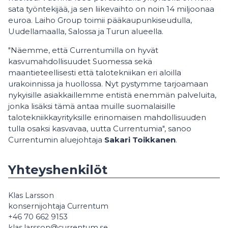
sata työntekijää, ja sen liikevaihto on noin 14 miljoonaa
euroa. Laiho Group toimii pääkaupunkiseudulla,
Uudellamaalla, Salossa ja Turun alueella.
"Näemme, että Currentumilla on hyvät
kasvumahdollisuudet Suomessa sekä
maantieteellisesti että talotekniikan eri aloilla
urakoinnissa ja huollossa. Nyt pystymme tarjoamaan
nykyisille asiakkaillemme entistä enemmän palveluita,
jonka lisäksi tämä antaa muille suomalaisille
talotekniikkayrityksille erinomaisen mahdollisuuden
tulla osaksi kasvavaa, uutta Currentumia", sanoo
Currentumin aluejohtaja
Sakari Toikkanen
.
Yhteyshenkilöt
Klas Larsson
konsernijohtaja Currentum
+46 70 662 9153
klas.larsson@currentum.se