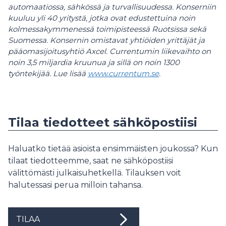
automaatiossa, sähkössä ja turvallisuudessa. Konserniin
kuuluu yli 40 yritystä, jotka ovat edustettuina noin
kolmessakymmenessä toimipisteessä Ruotsissa sekä
Suomessa. Konsernin omistavat yhtiöiden yrittäjät ja
pääomasijoitusyhtiö Axcel.
Currentumin liikevaihto on
noin 3,5 miljardia kruunua ja sillä on noin 1300
työntekijää. Lue lisää
www.currentum.se
.
Tilaa tiedotteet sähköpostiisi
Haluatko tietää asioista ensimmäisten joukossa? Kun
tilaat tiedotteemme, saat ne sähköpostiisi
välittömästi julkaisuhetkellä. Tilauksen voit
halutessasi perua milloin tahansa.
TILAA