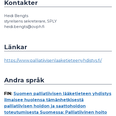
Kontakter
Heidi Bengts
styrelsens sekreterare, SPLY
heidi.bengts@ovph.fi
Länkar
https://www.palliatiivisenlaaketieteenyhdistys.fi/
Andra språk
FIN
:
Suomen palliatiivisen lääketieteen yhdistys
ilmaisee huolensa tämänhetkisestä
palliatiivisen hoidon ja saattohoidon
toteutumisesta Suomessa: Palliatiivinen hoito