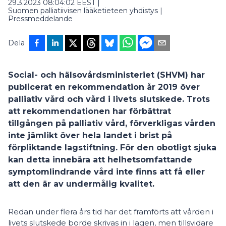
29.3.2023 08:04:02 EEST
|
Suomen palliatiivisen lääketieteen yhdistys
|
Pressmeddelande
Dela
Social- och hälsovårdsministeriet (SHVM) har
publicerat en rekommendation år 2019 över
palliativ vård och vård i livets slutskede. Trots
att rekommendationen har förbättrat
tillgången på palliativ vård, förverkligas vården
inte jämlikt över hela landet i brist på
förpliktande lagstiftning. För den obotligt sjuka
kan detta innebära att helhetsomfattande
symptomlindrande vård inte finns att få eller
att den är av undermålig kvalitet.
Redan under flera års tid har det framförts att vården i
livets slutskede borde skrivas in i lagen, men tillsvidare