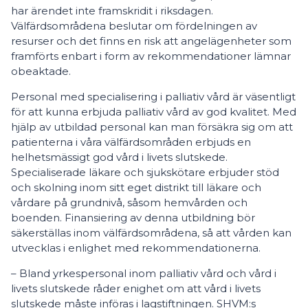
har ärendet inte framskridit i riksdagen.
Välfärdsområdena beslutar om fördelningen av
resurser och det finns en risk att angelägenheter som
framförts enbart i form av rekommendationer lämnar
obeaktade.
Personal med specialisering i palliativ vård är väsentligt
för att kunna erbjuda palliativ vård av god kvalitet. Med
hjälp av utbildad personal kan man försäkra sig om att
patienterna i våra välfärdsområden erbjuds en
helhetsmässigt god vård i livets slutskede.
Specialiserade läkare och sjukskötare erbjuder stöd
och skolning inom sitt eget distrikt till läkare och
vårdare på grundnivå, såsom hemvården och
boenden. Finansiering av denna utbildning bör
säkerställas inom välfärdsområdena, så att vården kan
utvecklas i enlighet med rekommendationerna.
­­­­– Bland yrkespersonal inom palliativ vård och vård i
livets slutskede råder enighet om att vård i livets
slutskede måste införas i lagstiftningen. SHVM:s