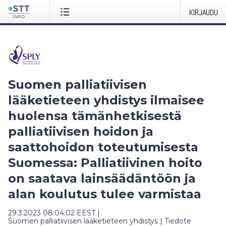
KIRJAUDU
Suomen palliatiivisen
lääketieteen yhdistys ilmaisee
huolensa tämänhetkisestä
palliatiivisen hoidon ja
saattohoidon toteutumisesta
Suomessa: Palliatiivinen hoito
on saatava lainsäädäntöön ja
alan koulutus tulee varmistaa
29.3.2023 08:04:02 EEST
|
Suomen palliatiivisen lääketieteen yhdistys
|
Tiedote