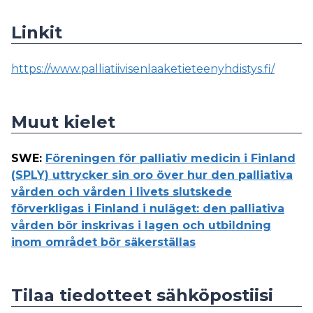
Linkit
https://www.palliatiivisenlaaketieteenyhdistys.fi/
Muut kielet
SWE
:
Föreningen för palliativ medicin i Finland
(SPLY) uttrycker sin oro över hur den palliativa
vården och vården i livets slutskede
förverkligas i Finland i nuläget: den palliativa
vården bör inskrivas i lagen och utbildning
inom området bör säkerställas
Tilaa tiedotteet sähköpostiisi