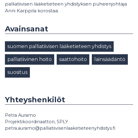
palliatiivisen lääketieteen yhdistyksen puheenjohtaja
Anni Karppila korostaa.
Avainsanat
suomen palliatiivisen lääketieteen yhdistys
palliatiivinen hoito
saattohoito
lainsäädäntö
suositus
Yhteyshenkilöt
Petra Auramo
Projektikoordinaattori, SPLY
petra.auramo@palliatiivisenlaaketieteenyhdistys.fi