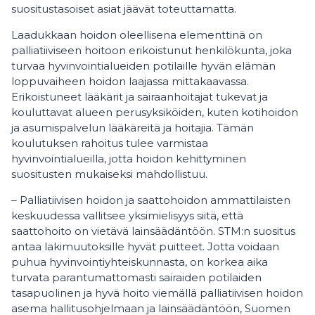
suositustasoiset asiat jäävät toteuttamatta.
Laadukkaan hoidon oleellisena elementtinä on
palliatiiviseen hoitoon erikoistunut henkilökunta, joka
turvaa hyvinvointialueiden potilaille hyvän elämän
loppuvaiheen hoidon laajassa mittakaavassa.
Erikoistuneet lääkärit ja sairaanhoitajat tukevat ja
kouluttavat alueen perusyksiköiden, kuten kotihoidon
ja asumispalvelun lääkäreitä ja hoitajia. Tämän
koulutuksen rahoitus tulee varmistaa
hyvinvointialueilla, jotta hoidon kehittyminen
suositusten mukaiseksi mahdollistuu.
­­­­– Palliatiivisen hoidon ja saattohoidon ammattilaisten
keskuudessa vallitsee yksimielisyys siitä, että
saattohoito on vietävä lainsäädäntöön. STM:n suositus
antaa lakimuutoksille hyvät puitteet. Jotta voidaan
puhua hyvinvointiyhteiskunnasta, on korkea aika
turvata parantumattomasti sairaiden potilaiden
tasapuolinen ja hyvä hoito viemällä palliatiivisen hoidon
asema hallitusohjelmaan ja lainsäädäntöön, Suomen