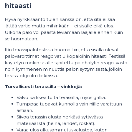
hitaasti
Hyvä nyrkkisääntö tulen kanssa on, että sitä ei saa
jättää vartioimatta mihinkään – ei sisälle eikä ulos.
Ulkona palo voi päästä leviämään laajalle ennen kuin
se huomataan.
Ifin terassipalotestissä huomattiin, että sisällä olevat
palovaroittimet reagoivat ulkopaloihin hitaasti. Testissä
käytetyn mökin sisälle sijoitettu palohälytin reagoi vasta
noin kymmenen minuuttia palon syttymisestä, jolloin
terassi oli jo ilmiliekeissä.
Turvallisesti terassilla – vinkkejä:
Valvo kaikkea tulta terassilla, myös grilliä.
Tumppaa tupakat kunnolla vain niille varattuun
astiaan.
Siivoa terassin alusta herkästi syttyvästä
materiaalista (heinä, lehdet, roskat).
Varaa ulos alkusammutuskalustoa, kuten