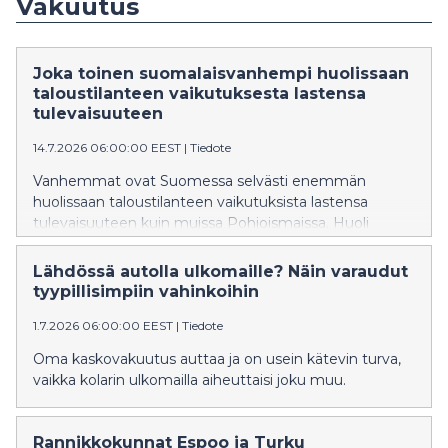
Vakuutus
Joka toinen suomalaisvanhempi huolissaan
taloustilanteen vaikutuksesta lastensa
tulevaisuuteen
14.7.2026 06:00:00 EEST
|
Tiedote
Vanhemmat ovat Suomessa selvästi enemmän
huolissaan taloustilanteen vaikutuksista lastensa
tulevaisuuteen kuin muissa Pohjoismaissa. Huoli
sosiaalisen median vaikutuksista puolestaan yhdistää
pohjoismaisia vanhempia.
Lähdössä autolla ulkomaille? Näin varaudut
tyypillisimpiin vahinkoihin
1.7.2026 06:00:00 EEST
|
Tiedote
Oma kaskovakuutus auttaa ja on usein kätevin turva,
vaikka kolarin ulkomailla aiheuttaisi joku muu.
Rannikkokunnat Espoo ja Turku