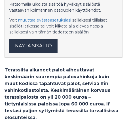
Katsomalla ulkoista sisältöä hyväksyt sisällöstä
vastaavan kolmannen osapuolen käyttöehdot.
Voit
muuttaa evästeasetuksiasi
salliaksesi tällaiset
sisällöt jatkossa tai voit klikata alla olevaa nappia
salliaksesi vain tämän tiedotteen sisällön.
NÄYTÄ SISÄLTÖ
Terassilta alkaneet palot aiheuttavat
keskimäärin suurempia palovahinkoja kuin
muut kodissa tapahtuvat palot, selviää Ifin
vahinkotilastoista. Keskimääräinen korvaus
terassipalosta on yli 20 000 euroa –
tietynlaisissa paloissa jopa 60 000 euroa. If
testasi paljon syttymistä terassilla turvallisissa
olosuhteissa.