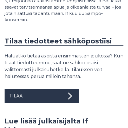
3,7 miljoonaa asiakastamme Pohjoismaissa ja Baltiassa
saavat tarvitsemaansa apua ja oikeanlaista turvaa – jos
jotain sattuisi tapahtumaan. If kuuluu Sampo-
konserniin.
Tilaa tiedotteet sähköpostiisi
Haluatko tietää asioista ensimmäisten joukossa? Kun
tilaat tiedotteemme, saat ne sähköpostiisi
välittömästi julkaisuhetkellä. Tilauksen voit
halutessasi perua milloin tahansa.
TILAA
Lue lisää julkaisijalta If