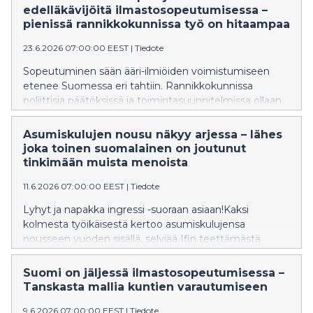
edelläkävijöitä ilmastosopeutumisessa –
pienissä rannikkokunnissa työ on hitaampaa
23.6.2026 07:00:00 EEST
|
Tiedote
Sopeutuminen sään ääri-ilmiöiden voimistumiseen
etenee Suomessa eri tahtiin. Rannikkokunnissa
poliittisia päätöksissä ja toimintasuunnitelmissa ollaan
sisämaakuntia jäljessä, mutta sopeutuminen näkyy
useammin käytännön toimissa.
Asumiskulujen nousu näkyy arjessa – lähes
joka toinen suomalainen on joutunut
tinkimään muista menoista
11.6.2026 07:00:00 EEST
|
Tiedote
Lyhyt ja napakka ingressi -suoraan asiaan!Kaksi
kolmesta työikäisestä kertoo asumiskulujensa
nousseen vuoden sisällä, selviää Ifin teettämästä
tutkimuksesta. Samalla lähes joka toinen sanoo, että
asumiskulut ovat pakottaneet tinkimään muista
Suomi on jäljessä ilmastosopeutumisessa –
menoista. Monelle taloustilanne on tällä hetkellä
Tanskasta mallia kuntien varautumiseen
kuormittava, ja siksi arjen varautumisen merkitys
9.6.2026 07:00:00 EEST
|
Tiedote
korostuu.