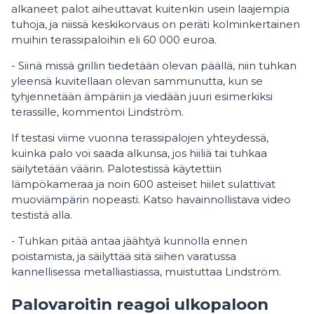
alkaneet palot aiheuttavat kuitenkin usein laajempia
tuhoja, ja niissä keskikorvaus on peräti kolminkertainen
muihin terassipaloihin eli 60 000 euroa.
- Siinä missä grillin tiedetään olevan päällä, niin tuhkan
yleensä kuvitellaan olevan sammunutta, kun se
tyhjennetään ämpäriin ja viedään juuri esimerkiksi
terassille, kommentoi Lindström.
If testasi viime vuonna terassipalojen yhteydessä,
kuinka palo voi saada alkunsa, jos hiiliä tai tuhkaa
säilytetään väärin. Palotestissä käytettiin
lämpökameraa ja noin 600 asteiset hiilet sulattivat
muoviämpärin nopeasti. Katso havainnollistava video
testistä alla.
- Tuhkan pitää antaa jäähtyä kunnolla ennen
poistamista, ja säilyttää sitä siihen varatussa
kannellisessa metalliastiassa, muistuttaa Lindström.
Palovaroitin reagoi ulkopaloon