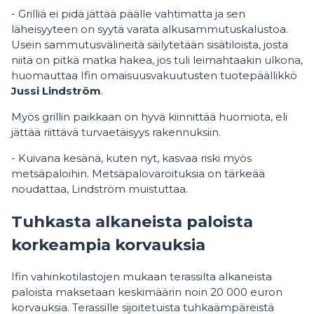
- Grilliä ei pidä jättää päälle vahtimatta ja sen
läheisyyteen on syytä varata alkusammutuskalustoa.
Usein sammutusvälineitä säilytetään sisätiloista, josta
niitä on pitkä matka hakea, jos tuli leimahtaakin ulkona,
huomauttaa Ifin omaisuusvakuutusten tuotepäällikkö
Jussi Lindström
.
Myös grillin paikkaan on hyvä kiinnittää huomiota, eli
jättää riittävä turvaetäisyys rakennuksiin.
- Kuivana kesänä, kuten nyt, kasvaa riski myös
metsäpaloihin. Metsäpalovaroituksia on tärkeää
noudattaa, Lindström muistuttaa.
Tuhkasta alkaneista paloista
korkeampia korvauksia
Ifin vahinkotilastojen mukaan terassilta alkaneista
paloista maksetaan keskimäärin noin 20 000 euron
korvauksia. Terassille sijoitetuista tuhkaämpäreistä