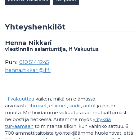
Yhteyshenkilöt
Henna Nikkari
viestinnän asiantuntija, If Vakuutus
Puh:
010 514 1245
henna.nikkari@if.fi
If vakuuttaa
kaiken, mikä on elämässä
arvokasta:
ihmiset
,
eläimet
,
kodit
,
autot
ja paljon
muuta. Me hoidamme vakuutusasiat mutkattomasti,
helposti ja hetkessä. Autamme myös
yrityksiä
turvaamaan
toimintansa silloin, kun vahinko sattuu. 6
700 ammattitaitoista työntekijäämme huolehtivat, että