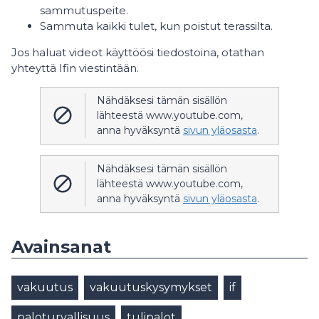
sammutuspeite.
Sammuta kaikki tulet, kun poistut terassilta.
Jos haluat videot käyttöösi tiedostoina, otathan
yhteyttä Ifin viestintään.
Nähdäksesi tämän sisällön
lähteestä www.youtube.com,
anna hyväksyntä
sivun yläosasta
.
Nähdäksesi tämän sisällön
lähteestä www.youtube.com,
anna hyväksyntä
sivun yläosasta
.
Avainsanat
vakuutus
vakuutuskysymykset
if
paloturvallisuus
tulipalot