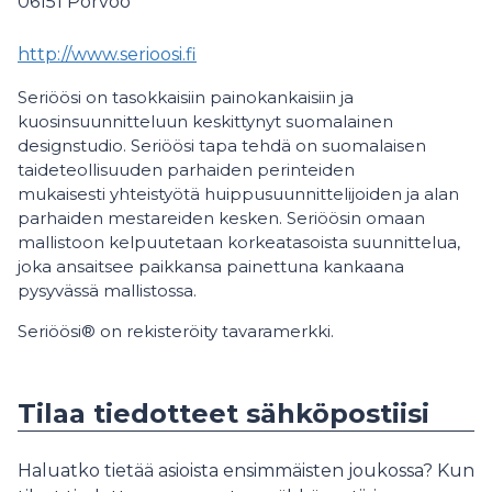
06151
Porvoo
http://www.serioosi.fi
Seriöösi on tasokkaisiin painokankaisiin ja
kuosinsuunnitteluun keskittynyt suomalainen
designstudio. Seriöösi tapa tehdä on suomalaisen
taideteollisuuden parhaiden perinteiden
mukaisesti yhteistyötä huippusuunnittelijoiden ja alan
parhaiden mestareiden kesken. Seriöösin omaan
mallistoon kelpuutetaan korkeatasoista suunnittelua,
joka ansaitsee paikkansa painettuna kankaana
pysyvässä mallistossa.
Seriöösi® on rekisteröity tavaramerkki.
Tilaa tiedotteet sähköpostiisi
Haluatko tietää asioista ensimmäisten joukossa? Kun