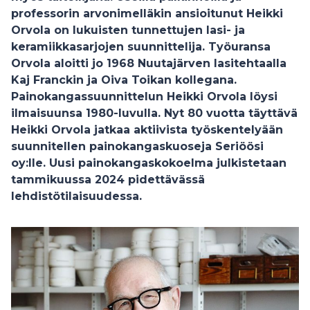
professorin arvonimelläkin ansioitunut Heikki
Orvola on lukuisten tunnettujen lasi- ja
keramiikkasarjojen suunnittelija. Työuransa
Orvola aloitti jo 1968 Nuutajärven lasitehtaalla
Kaj Franckin ja Oiva Toikan kollegana.
Painokangassuunnittelun Heikki Orvola löysi
ilmaisuunsa 1980-luvulla. Nyt 80 vuotta täyttävä
Heikki Orvola jatkaa aktiivista työskentelyään
suunnitellen painokangaskuoseja Seriöösi
oy:lle. Uusi painokangaskokoelma julkistetaan
tammikuussa 2024 pidettävässä
lehdistötilaisuudessa.