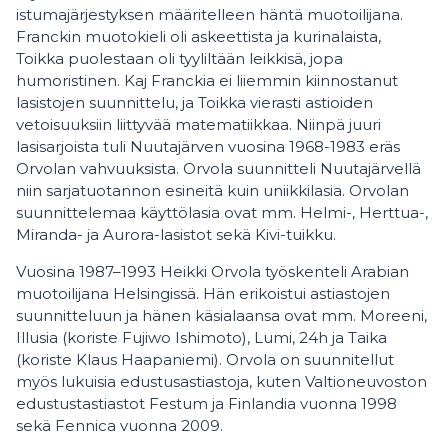
istumajärjestyksen määritelleen häntä muotoilijana.
Franckin muotokieli oli askeettista ja kurinalaista,
Toikka puolestaan oli tyyliltään leikkisä, jopa
humoristinen. Kaj Franckia ei liiemmin kiinnostanut
lasistojen suunnittelu, ja Toikka vierasti astioiden
vetoisuuksiin liittyvää matematiikkaa. Niinpä juuri
lasisarjoista tuli Nuutajärven vuosina 1968-1983 eräs
Orvolan vahvuuksista. Orvola suunnitteli Nuutajärvellä
niin sarjatuotannon esineitä kuin uniikkilasia. Orvolan
suunnittelemaa käyttölasia ovat mm. Helmi-, Herttua-,
Miranda- ja Aurora-lasistot sekä Kivi-tuikku.
Vuosina 1987–1993 Heikki Orvola työskenteli Arabian
muotoilijana Helsingissä. Hän erikoistui astiastojen
suunnitteluun ja hänen käsialaansa ovat mm. Moreeni,
Illusia (koriste Fujiwo Ishimoto), Lumi, 24h ja Taika
(koriste Klaus Haapaniemi). Orvola on suunnitellut
myös lukuisia edustusastiastoja, kuten Valtioneuvoston
edustustastiastot Festum ja Finlandia vuonna 1998
sekä Fennica vuonna 2009.