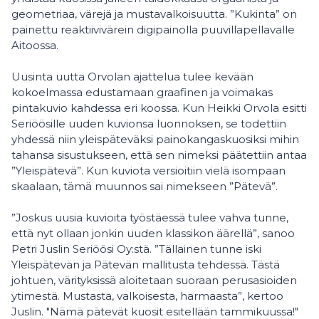
geometriaa, värejä ja mustavalkoisuutta. ”Kukinta” on
painettu reaktiivivärein digipainolla puuvillapellavalle
Aitoossa.
Uusinta uutta Orvolan ajattelua tulee kevään
kokoelmassa edustamaan graafinen ja voimakas
pintakuvio kahdessa eri koossa. Kun Heikki Orvola esitti
Seriöösille uuden kuvionsa luonnoksen, se todettiin
yhdessä niin yleispäteväksi painokangaskuosiksi mihin
tahansa sisustukseen, että sen nimeksi päätettiin antaa
”Yleispätevä”. Kun kuviota versioitiin vielä isompaan
skaalaan, tämä muunnos sai nimekseen ”Pätevä”.
”Joskus uusia kuvioita työstäessä tulee vahva tunne,
että nyt ollaan jonkin uuden klassikon äärellä”, sanoo
Petri Juslin Seriöösi Oy:stä. ”Tällainen tunne iski
Yleispätevän ja Pätevän mallitusta tehdessä. Tästä
johtuen, värityksissä aloitetaan suoraan perusasioiden
ytimestä. Mustasta, valkoisesta, harmaasta”, kertoo
Juslin. "Nämä pätevät kuosit esitellään tammikuussa!"