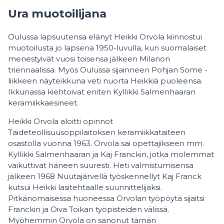
Ura muotoilijana
Oulussa lapsuutensa elänyt Heikki Orvola kiinnostui
muotoilusta jo lapsena 1950-luvulla, kun suomalaiset
menestyivät vuosi toisensa jälkeen Milanon
triennaalissa. Myös Oulussa sijainneen Pohjan Some -
liikkeen näyteikkuna veti nuorta Heikkiä puoleensa.
Ikkunassa kiehtoivat eniten Kyllikki Salmenhaaran
keramiikkaesineet.
Heikki Orvola aloitti opinnot
Taideteollisuusoppilaitoksen keramiikkataiteen
osastolla vuonna 1963. Orvola sai opettajikseen mm.
Kyllikki Salmenhaaran ja Kaj Franckin, jotka molemmat
vaikuttivat häneen suuresti. Heti valmistumisensa
jälkeen 1968 Nuutajärvellä työskennellyt Kaj Franck
kutsui Heikki lasitehtaalle suunnittelijaksi.
Pitkänomaisessa huoneessa Orvolan työpöytä sijaitsi
Franckin ja Oiva Toikan työpisteiden välissä.
Myöhemmin Orvola on sanonut tämän