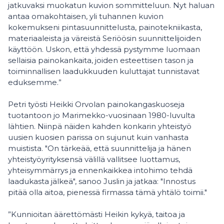
jatkuvaksi muokatun kuvion sommitteluun. Nyt haluan
antaa omakohtaisen, yli tuhannen kuvion
kokemukseni pintasuunnittelusta, painotekniikasta,
materiaaleista ja väreistä Seriöösin suunnittelijoiden
käyttöön. Uskon, että yhdessä pystymme luomaan
sellaisia painokankaita, joiden esteettisen tason ja
toiminnallisen laadukkuuden kuluttajat tunnistavat
eduksemme.”
Petri työsti Heikki Orvolan painokangaskuoseja
tuotantoon jo Marimekko-vuosinaan 1980-luvulta
lähtien. Niinpä näiden kahden konkarin yhteistyö
uusien kuosien parissa on sujunut kuin vanhasta
muistista. "On tärkeää, että suunnittelija ja hänen
yhteistyöyrityksensä välillä vallitsee luottamus,
yhteisymmärrys ja ennenkaikkea intohimo tehdä
laadukasta jälkeä", sanoo Juslin ja jatkaa: "Innostus
pitää olla aitoa, pienessä firmassa tämä yhtälö toimii."
”Kunnioitan äärettömästi Heikin kykyä, taitoa ja