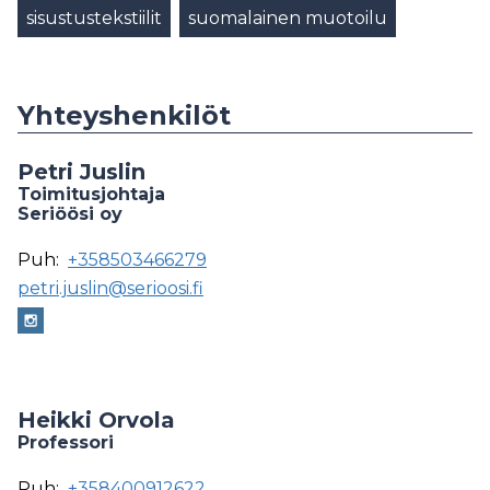
sisustustekstiilit
suomalainen muotoilu
Yhteyshenkilöt
Petri Juslin
Toimitusjohtaja
Seriöösi oy
Puh:
+358503466279
petri.juslin@serioosi.fi
Heikki Orvola
Professori
Puh:
+358400912622