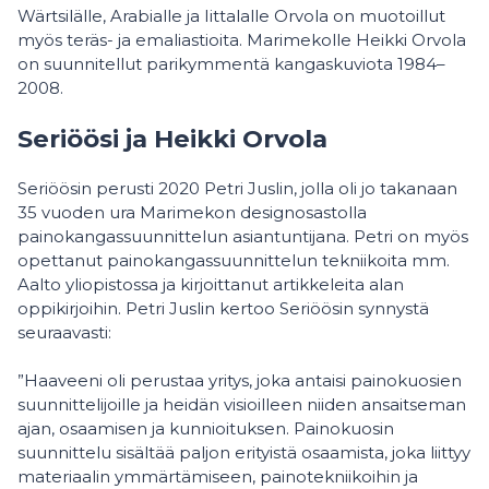
Wärtsilälle, Arabialle ja Iittalalle Orvola on muotoillut
myös teräs- ja emaliastioita. Marimekolle Heikki Orvola
on suunnitellut parikymmentä kangaskuviota 1984–
2008.
Seriöösi ja Heikki Orvola
Seriöösin perusti 2020 Petri Juslin, jolla oli jo takanaan
35 vuoden ura Marimekon designosastolla
painokangassuunnittelun asiantuntijana. Petri on myös
opettanut painokangassuunnittelun tekniikoita mm.
Aalto yliopistossa ja kirjoittanut artikkeleita alan
oppikirjoihin. Petri Juslin kertoo Seriöösin synnystä
seuraavasti:
”Haaveeni oli perustaa yritys, joka antaisi painokuosien
suunnittelijoille ja heidän visioilleen niiden ansaitseman
ajan, osaamisen ja kunnioituksen. Painokuosin
suunnittelu sisältää paljon erityistä osaamista, joka liittyy
materiaalin ymmärtämiseen, painotekniikoihin ja