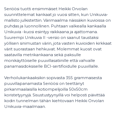
Seriöösi tuotti ensimmäiset Heikki Orvolan
suunnittelemat kankaat jo vuosi sitten, kun Unikuvia-
mallisto julkistettiin. Värimaailma näissäkin kuvioissa on
puhdas ja luonnollinen. Puhtaan valkealla kankaalla
Unikuvia -kuosi esiintyy raikkaana ja ajattomana.
Suurempi Unikuvia II -versio on saanut taustaksi
yöllisen sinimustan värin, jota vasten kuvioiden kirkkaat
värit suorastaan hehkuvat. Molemmat kuosit ovat
saatavilla metrikankaana sekä paksulle
monikäyttöiselle puuvillasatiinille että vahvalle
panamasidoksiselle BCI-sertifioidulle puuvillalle.
Verhoilukankaaksikin sopivasta 355 grammaisesta
puuvillapanamasta Seriöösi on teettänyt
pirkanmaalaisilla kotiompelijoilla 50x50cm
koristetyynyjä. Sisustustyynyillä voi helposti päivittää
kodin tunnelman tähän kiehtovaan Heikki Orvolan
Unikuvia-maailmaan.