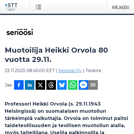
KIRJAUDU
Muotoilija Heikki Orvola 80
vuotta 29.11.
23.11.2023 08:45:00 EET
|
Seriöösi Oy
|
Tiedote
Jaa
Professori Heikki Orvola (s. 29.11.1943
Helsingissä) on suomalaisen muotoilun
tärkeimpiä vaikuttajia. Orvola on toiminut paitsi
taideteollisuuden ja teollisen muotoilun alalla,
myös taiteilijana. Useilla palkinnoilla ja