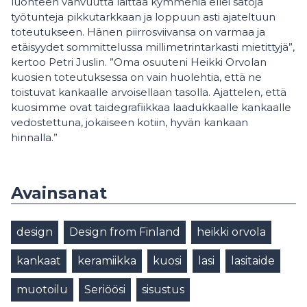
luonteen vahvuutta laittaa kymmeniä ellei satoja
työtunteja pikkutarkkaan ja loppuun asti ajateltuun
toteutukseen. Hänen piirrosviivansa on varmaa ja
etäisyydet sommittelussa millimetrintarkasti mietittyjä”,
kertoo Petri Juslin. ”Oma osuuteni Heikki Orvolan
kuosien toteutuksessa on vain huolehtia, että ne
toistuvat kankaalle arvoisellaan tasolla. Ajattelen, että
kuosimme ovat taidegrafiikkaa laadukkaalle kankaalle
vedostettuna, jokaiseen kotiin, hyvän kankaan
hinnalla.”
Avainsanat
design
Design from Finland
heikki orvola
kankaat
keramiikka
kuosi
lasi
lasitaide
muotoilu
Seriöösi
sisustus