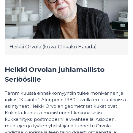
Heikki Orvola (kuva: Chikako Harada)
Heikki Orvolan juhlamallisto
Seriöösille
Tammikuussa ennakkomyyntiin tulee monivärinen ja
raikas ”Kukinta”. Alunperin 1980-luvulla emalikulhoissa
esiintyneet Heikki Orvolan geometriset kukat ovat
Kukinta-kuosissa monistuneet kokonaiseksi
kukkaniityksi postmodernilla vivahteella. Asioiden,
muotojen ja tyylien yhdistäjänä tunnettu Orvola
yhdistää kuosissa jälleen taidokkaasti orgaanista ja