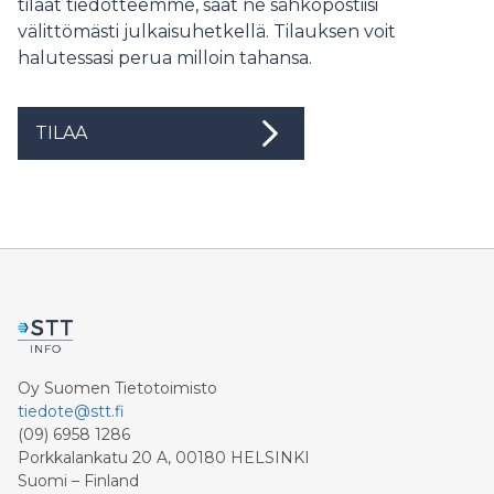
tilaat tiedotteemme, saat ne sähköpostiisi
välittömästi julkaisuhetkellä. Tilauksen voit
halutessasi perua milloin tahansa.
TILAA
Oy Suomen Tietotoimisto
tiedote@stt.fi
(09) 6958 1286
Porkkalankatu 20 A, 00180 HELSINKI
Suomi – Finland