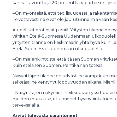
kannattavuutta ja 20 prosenttia raportoi sen lykä
– On myönteistä, että teollisuudessa ja rakentami
Toivottavasti ne eivät ole joulutunnelmia vaan kes
Alueelliset erot ovat pieniä. Yritysten tilanne on
vähiten Etelä-Suomessa Uudenmaan ulkopuolella. 
yritysten tilanne on keskimäärin yhtä hyvä kuin 
Etelä-Suomessa Uudenmaan ulkopuolella.
– On mielenkiintoista, että itäisen Suomen yrityk
kuin eteläisen Suomen, Pentikäinen toteaa.
Naisyrittäjien tilanne on selvästi heikompi kuin mies
selkeästi heikentynyt loppuvuoden aikana. Miehill
– Naisyrittäjien näkymien heikkous on yksi huolestutt
muiden muassa se, että monet hyvinvointialueet ov
terveysalalla.
Arviot tulevasta parantuneet