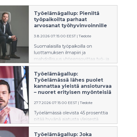
Työelämägallup: Pieniltä
työpaikoilta parhaat
arvosanat työhyvinvoinnille
3.8.2026 07:15:00 EEST
|
Tiedote
Suomalaisilla työpaikoilla on
luottamuksen ilmapiiri ja
mahdollisuus yhteensovittaa työ- ja
perhe-elämä. Näin arvioi
Työelämägallupissa selvä
Työelämägallup:
enemmistö työelämässä olevista.
Työelämässä lähes puolet
Parhaat arvosanat saavat alle 10
kannattaa yleistä ansioturvaa
hengen työpaikat, joissa perhe-
– nuoret erityisen myönteisiä
elämän yhteensovittaminen,
27.7.2026 07:15:00 EEST
|
Tiedote
tasapuolisuus ja luottamus
arvioidaan korkeiksi. Hyvä työilmapiiri
Työelämässä olevista 45 prosenttia
nousee rahapalkkaa tärkeämmäksi
pitää hyvänä ajatusta yleisestä
työssä viihtymisen tekijäksi.
ansioturvasta, joka tarjoaisi
ansiosidonnaisen turvan myös niille,
Työelämägallup: Joka