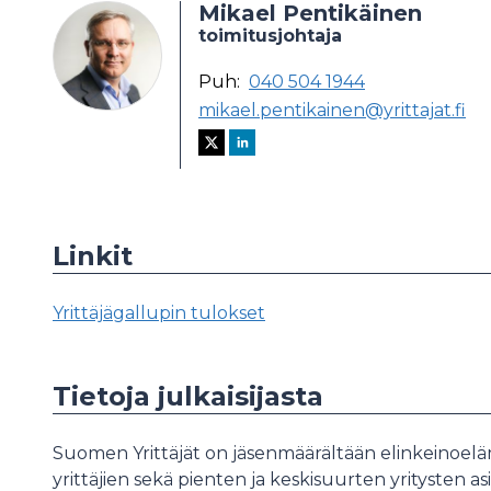
Mikael Pentikäinen
toimitusjohtaja
Puh:
040 504 1944
mikael.pentikainen@yrittajat.fi
Linkit
Yrittäjägallupin tulokset
Tietoja julkaisijasta
Suomen Yrittäjät on jäsenmäärältään elinkeinoeläm
yrittäjien sekä pienten ja keskisuurten yritysten asi