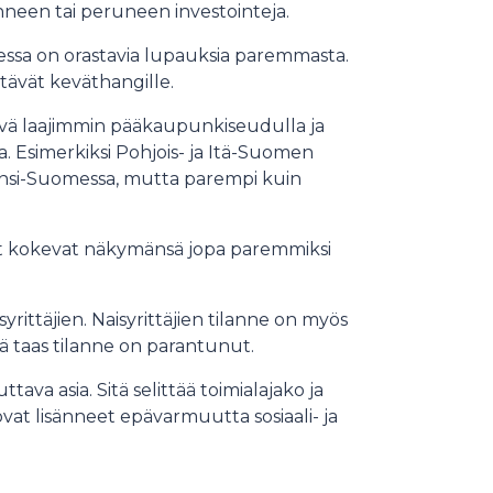
nneen tai peruneen investointeja.
sessa on orastavia lupauksia paremmasta.
tävät keväthangille.
 hyvä laajimmin pääkaupunkiseudulla ja
Esimerkiksi Pohjois- ja Itä-Suomen
Länsi-Suomessa, mutta parempi kuin
set kokevat näkymänsä jopa paremmiksi
yrittäjien. Naisyrittäjien tilanne on myös
ä taas tilanne on parantunut.
ava asia. Sitä selittää toimialajako ja
at lisänneet epävarmuutta sosiaali- ja