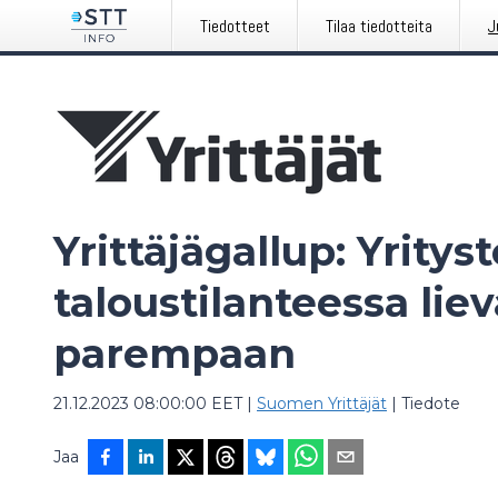
Tiedotteet
Tilaa tiedotteita
J
Yrittäjägallup: Yritys
taloustilanteessa lie
parempaan
21.12.2023 08:00:00 EET
|
Suomen Yrittäjät
|
Tiedote
Jaa