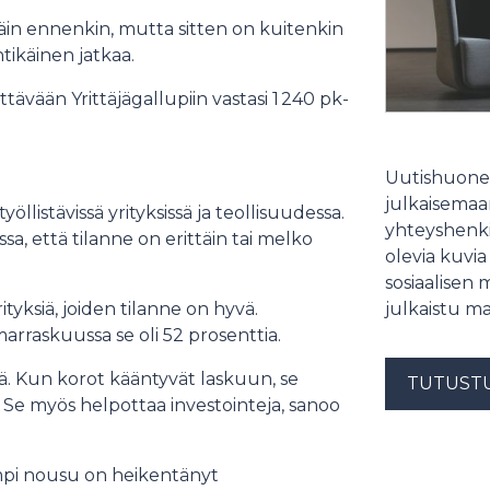
in ennenkin, mutta sitten on kuitenkin
tikäinen jatkaa.
tävään Yrittäjägallupiin vastasi 1 240 pk-
Uutishuonee
julkaisemaam
öllistävissä yrityksissä ja teollisuudessa.
yhteyshenki
sa, että tilanne on erittäin tai melko
olevia kuvia
sosiaalisen 
ksiä, joiden tilanne on hyvä.
julkaistu ma
arraskuussa se oli 52 prosenttia.
jä. Kun korot kääntyvät laskuun, se
TUTUST
aa. Se myös helpottaa investointeja, sanoo
empi nousu on heikentänyt