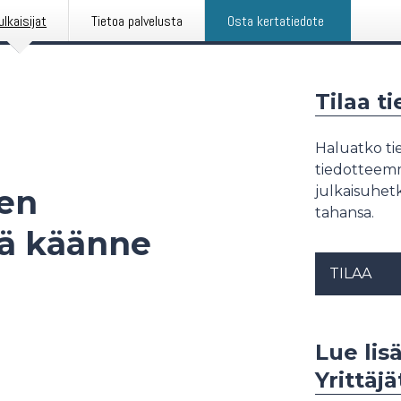
ulkaisijat
Tietoa palvelusta
Osta kertatiedote
Tilaa t
Haluatko tie
tiedotteemme
ten
julkaisuhetk
tahansa.
vä käänne
TILAA
Lue lis
Yrittäjä