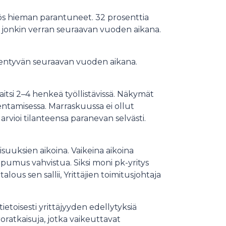
yös hieman parantuneet. 32 prosenttia
ai jonkin verran seuraavan vuoden aikana.
ikentyvän seuraavan vuoden aikana.
tsi 2–4 henkeä työllistävissä. Näkymät
entamisessa. Marraskuussa ei ollut
arvioi tilanteensa paranevan selvästi.
suuksien aikoina. Vaikeina aikoina
pumus vahvistua. Siksi moni pk-yritys
lous sen sallii, Yrittäjien toimitusjohtaja
ietoisesti yrittäjyyden edellytyksiä
roratkaisuja, jotka vaikeuttavat