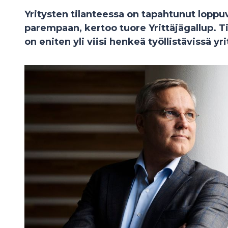
Yritysten tilanteessa on tapahtunut lopp
parempaan, kertoo tuore Yrittäjägallup. 
on eniten yli viisi henkeä työllistävissä yr