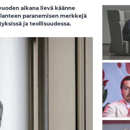
uvuoden aikana lievä käänne
Tilanteen paranemisen merkkejä
ityksissä ja teollisuudessa.