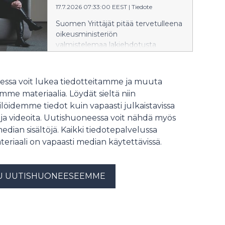
ansiotulona käytettäisiin viimeksi
17.7.2026 07:33:00 EEST
|
Tiedote
vahvistetun verotuksen
Suomen Yrittäjät pitää tervetulleena
ansiotulotietoa. Mallin ongelma on,
oikeusministeriön
että ansiotuloja vakuutettaessa
valmistelemaa lakiehdotusta
työtulo perustuisi menneisiin
yrityslähestymiskiellosta.
tuloihin. ”Valinnanvapaus on oikea
Siinä Suomessa otettaisiin käyttöön
suunta, mutta ansiotulomalli ei
tuomioistuimen määräämä
ssa voit lukea tiedotteitamme ja muuta
perustu reaaliaikaisiin tuloihin vaan
pääsykielto. – Kaupan alan
vanhaan verotustietoon. Lisäksi
me materiaalia. Löydät sieltä niin
työntekijät, kauppiaat ja
työtulolaskurin ongelmat on
löidemme tiedot kuin vapaasti julkaistavissa
asiakkaat joutuvat kohtaamaan
uudistuksessa ratkaistava”, johtaja
 ja videoita. Uutishuoneessa voit nähdä myös
väkivaltaa,
Atte Rytkönen-Sandberg Suomen
uhkauksia ja häirintää myymälöissä. Kaupan
median sisältöjä. Kaikki tiedotepalvelussa
Yrittäjistä sanoo.
alan työnantajat tarvitsevat keinon
teriaali on vapaasti median käytettävissä.
suojata henkilökuntaansa toistuvalta
ja vakavalta häirinnältä, Yrittäjien
lainsäädäntöasioiden päällikkö Tiina
U UUTISHUONEESEEMME
Toivonen sanoo.