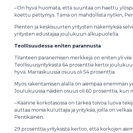
– On hyvä huomata, että suuntaa on haettu ylöspä
koettu pettymys. Tämä on mahdollista nytkin, Pen
Pienten ja keskisuurten yritysten näkemyksiä selvit
yritysten edustajaa joulukuun alkupuolella.
Teollisuudessa eniten parannusta
Tilanteen paranemisen merkkejä on eniten yli viisi ty
Teollisuusyrityksistä 64 prosenttia kertoi joulukuus
hyvä. Marraskuussa osuus oli 54 prosenttia.
Myös rakentamisen alalla on aiempaa enemmän yrity
Joulukuussa näiden osuus oli 60 prosenttia, kun m
– Käänne korkotasossa on tärkeä toivoa luova teki
auttaa monia kuluttajia ja yrityksiä, joilla on velk
Pentikäinen.
29 prosenttia yrityksistä kertoo, että korkojen ai