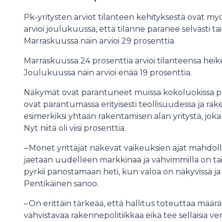
Pk-yritysten arviot tilanteen kehityksestä ovat m
arvioi joulukuussa, että tilanne paranee selvästi t
Marraskuussa näin arvioi 29 prosenttia.
Marraskuussa 24 prosenttia arvioi tilanteensa he
Joulukuussa näin arvioi enää 19 prosenttia.
Näkymät ovat parantuneet muissa kokoluokissa pai
ovat parantumassa erityisesti teollisuudessa ja rak
esimerkiksi yhtään rakentamisen alan yritystä, joka 
Nyt niitä oli viisi prosenttia.
– Monet yrittäjät näkevät vaikeuksien ajat mahdolli
jaetaan uudelleen markkinaa ja vahvimmilla on tai
pyrkii panostamaan heti, kun valoa on näkyvissä ja ta
Pentikäinen sanoo.
– On erittäin tärkeää, että hallitus toteuttaa määrät
vahvistavaa rakennepolitiikkaa eikä tee sellaisia ve