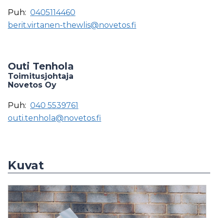
Puh:
0405114460
berit.virtanen-thewlis@novetos.fi
Outi Tenhola
Toimitusjohtaja
Novetos Oy
Puh:
040 5539761
outi.tenhola@novetos.fi
Kuvat