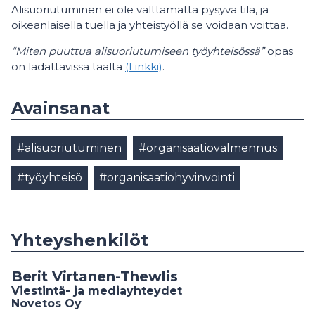
Alisuoriutuminen ei ole välttämättä pysyvä tila, ja
oikeanlaisella tuella ja yhteistyöllä se voidaan voittaa.
“Miten puuttua alisuoriutumiseen työyhteisössä”
opas
on ladattavissa täältä
(Linkki)
.
Avainsanat
#alisuoriutuminen
#organisaatiovalmennus
#työyhteisö
#organisaatiohyvinvointi
Yhteyshenkilöt
Berit Virtanen-Thewlis
Viestintä- ja mediayhteydet
Novetos Oy