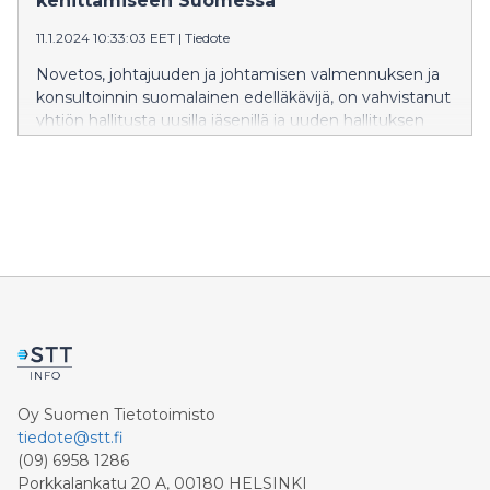
kehittämiseen Suomessa
tulevaisuudessa ja johtamisen kehittämiseen halutaan
11.1.2024 10:33:03 EET
|
Tiedote
panostaa”, totesi Novetos Oy:n toimitusjohtaja Outi
Tenhola tulosten julkistustilaisuudessa.
Novetos, johtajuuden ja johtamisen valmennuksen ja
konsultoinnin suomalainen edelläkävijä, on vahvistanut
yhtiön hallitusta uusilla jäsenillä ja uuden hallituksen
puheenjohtajan nimityksellä. Uudet hallituksen jäsenet
tuovat mukanaan uudenlaista strategista näkemystä,
jotka osaltaan vahvistavat Novetoksen asemaa
vahvasti arvopohjaisen organisaatiovalmennuksen
uranuurtajana. Nimitysten tavoitteena on erityisesti
nopeuttaa yrityksen kasvua fokusoiden innovatiivisen
johtajuuskulttuurin kehittämiseen Suomessa.
Oy Suomen Tietotoimisto
tiedote@stt.fi
(09) 6958 1286
Porkkalankatu 20 A, 00180 HELSINKI