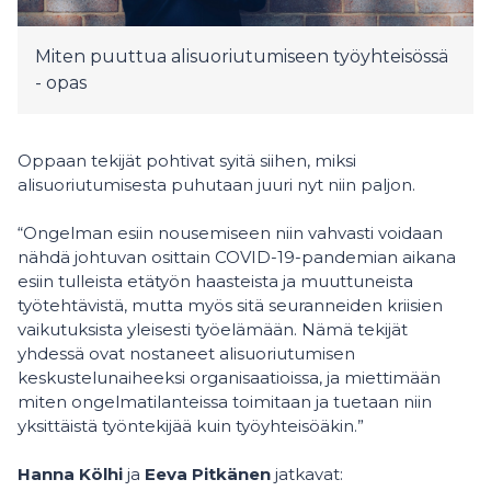
Miten puuttua alisuoriutumiseen työyhteisössä
- opas
Oppaan tekijät pohtivat syitä siihen, miksi
alisuoriutumisesta puhutaan juuri nyt niin paljon.
“Ongelman esiin nousemiseen niin vahvasti voidaan
nähdä johtuvan osittain COVID-19-pandemian aikana
esiin tulleista etätyön haasteista ja muuttuneista
työtehtävistä, mutta myös sitä seuranneiden kriisien
vaikutuksista yleisesti työelämään. Nämä tekijät
yhdessä ovat nostaneet alisuoriutumisen
keskustelunaiheeksi organisaatioissa, ja miettimään
miten ongelmatilanteissa toimitaan ja tuetaan niin
yksittäistä työntekijää kuin työyhteisöäkin.”
Hanna Kölhi
ja
Eeva Pitkänen
jatkavat: