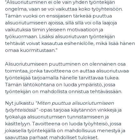
“Alisuoriutuminen ei ole vain yhden työntekijän
ongelma, vaan se voi vaikuttaa koko työyhteisöön.
Tämän vuoksi on ensisijaisen tärkeää puuttua
alisuoriutumiseen ajoissa, sillä sillä voi olla laajoja
vaikutuksia tiimin yleiseen motivaatioon ja
työkuormaan. Lisäksi alisuoriutuvan työntekijän
tehtävät voivat kasautua esihenkilölle, mikä lisää hänen
omaa kuormitustaan.”
Alisuoriutumiseen puuttuminen on olennainen osa
toimintaa, jonka tavoitteena on auttaa alisuoriutuvaa
työntekijää tarjoamalla hänelle tarvittavaa tukea.
Tämän lähtökohtana on luoda ympäristö, jossa
työntekijän on mahdollista onnistua tehtävässään.
Nyt julkaistu
“Miten puuttua alisuoriutumiseen
työyhteisössä”
-opas tarjoaa käytännön vinkkejä ja
työkaluja alisuoriutumisen tunnistamiseen ja
käsittelyyn. Tavoitteena on luoda työyhteisö, jossa
jokaisella työntekijällä on mahdollisuus menestyä ja
saavuttaa parhaat mahdolliset tulokset.