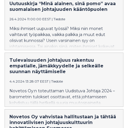
valmentaja Pia Jäminki-Hovi valmennusyritys
Uutuuskirja “Minä alainen, sinä pomo” avaa
Novetoksen 31.10. pitämässä webinaarissa. "Työn imu
suomalaisen johtajuuden kääntöpuolen
syntyy siitä, että nuori pääsee käyttämään
26.4.2024 11:00:00 EEST
|
Tiedote
osaamistaan ja kokemaan onnistumisia. Työnantajien
näkökulmasta tämä on merkittävä asia, sillä työn imu
Miksi ihmiset uupuvat työssä? Miksi niin monet
tuottaa parempia tuloksia ja vähentää vaihtuvuutta."
vaihtavat työpaikkaa, vaikka palkka ja muut edut
olisivat kunnossa? Usein varsinainen syy on
johtamisessa. Tai ainakin siinä, miten ihmiset kokevat
johtamisen. Tapio Aaltosen ja Pauli Juutin uutuusteos
"Minä alainen, sinä pomo – suomalaisten kokemuksia
Tulevaisuuden johtajuus rakentuu
johtajista" on puheenvuoro ajankohtaisesta teemasta.
empatialle, jämäkkyydelle ja selkeälle
Sen taustalla on 82 kertomusta, joissa ihmiset kertovat
suunnan näyttämiselle
pomokokemuksistaan.
4.4.2024 13:28:07 EEST
|
Tiedote
Novetos Oy:n toteuttaman Uudistuva Johtaja 2024 –
barometrin tulokset osoittavat, että johtamiseen
kohdistuu tällä hetkellä suuria muutospaineita.
“Empatia- ja vuorovaikutustaitojen lisäksi ovat
nousseet odotukset selkeästä suunnan näyttämisestä.
Novetos Oy vahvistaa hallitustaan ja tähtää
Organisaatioissa ollaan erittäin tietoisia siitä, että hyvä
innovatiivisen johtajuuskulttuurin
johtaminen tukee yrityksen kilpailukykyä nyt ja