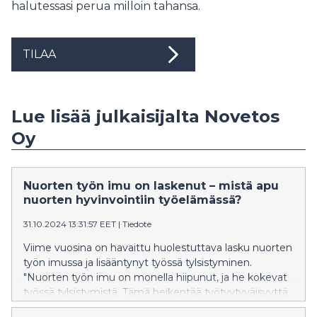
halutessasi perua milloin tahansa.
TILAA
Lue lisää julkaisijalta Novetos
Oy
Nuorten työn imu on laskenut – mistä apu
nuorten hyvinvointiin työelämässä?
31.10.2024 13:31:57 EET
|
Tiedote
Viime vuosina on havaittu huolestuttava lasku nuorten
työn imussa ja lisääntynyt työssä tylsistyminen.
"Nuorten työn imu on monella hiipunut, ja he kokevat
työssä tylsistymistä. Tämä heikentää työtyytyväisyyttä
ja voi pahimmillaan johtaa työuupumukseen," alusti