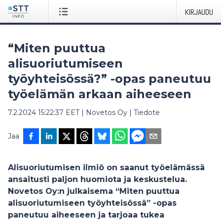
KIRJAUDU
“Miten puuttua
alisuoriutumiseen
työyhteisössä?” -opas paneutuu
työelämän arkaan aiheeseen
7.2.2024 15:22:37 EET
|
Novetos Oy
|
Tiedote
Jaa
Alisuoriutumisen ilmiö on saanut työelämässä
ansaitusti paljon huomiota ja keskustelua.
Novetos Oy:n julkaisema “Miten puuttua
alisuoriutumiseen työyhteisössä” -opas
paneutuu aiheeseen ja tarjoaa tukea