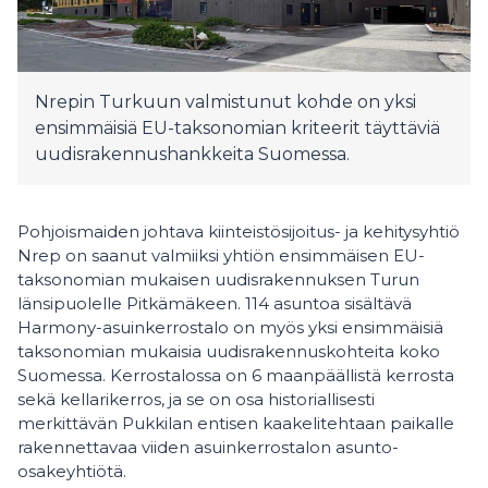
Nrepin Turkuun valmistunut kohde on yksi
ensimmäisiä EU-taksonomian kriteerit täyttäviä
uudisrakennushankkeita Suomessa.
Pohjoismaiden johtava kiinteistösijoitus- ja kehitysyhtiö
Nrep on saanut valmiiksi yhtiön ensimmäisen EU-
taksonomian mukaisen uudisrakennuksen Turun
länsipuolelle Pitkämäkeen. 114 asuntoa sisältävä
Harmony-asuinkerrostalo on myös yksi ensimmäisiä
taksonomian mukaisia uudisrakennuskohteita koko
Suomessa. Kerrostalossa on 6 maanpäällistä kerrosta
sekä kellarikerros, ja se on osa historiallisesti
merkittävän Pukkilan entisen kaakelitehtaan paikalle
rakennettavaa viiden asuinkerrostalon asunto-
osakeyhtiötä.