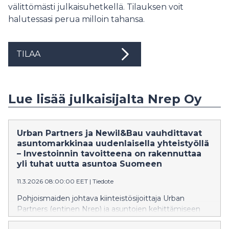
välittömästi julkaisuhetkellä. Tilauksen voit
halutessasi perua milloin tahansa.
TILAA
Lue lisää julkaisijalta Nrep Oy
Urban Partners ja Newil&Bau vauhdittavat
asuntomarkkinaa uudenlaisella yhteistyöllä
– Investoinnin tavoitteena on rakennuttaa
yli tuhat uutta asuntoa Suomeen
11.3.2026 08:00:00 EET
|
Tiedote
Pohjoismaiden johtava kiinteistösijoittaja Urban
Partners (entinen Nrep) ja asuntojen kehittämiseen
erikoistunut Newil&Bau aloittavat strategisen