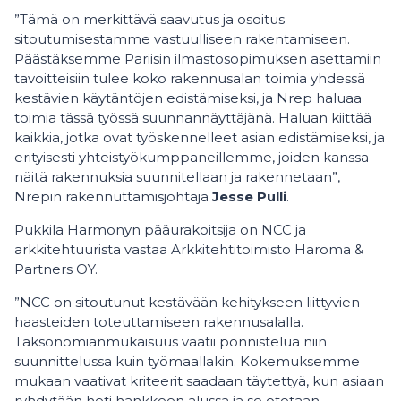
”Tämä on merkittävä saavutus ja osoitus
sitoutumisestamme vastuulliseen rakentamiseen.
Päästäksemme Pariisin ilmastosopimuksen asettamiin
tavoitteisiin tulee koko rakennusalan toimia yhdessä
kestävien käytäntöjen edistämiseksi, ja Nrep haluaa
toimia tässä työssä suunnannäyttäjänä. Haluan kiittää
kaikkia, jotka ovat työskennelleet asian edistämiseksi, ja
erityisesti yhteistyökumppaneillemme, joiden kanssa
näitä rakennuksia suunnitellaan ja rakennetaan”,
Nrepin rakennuttamisjohtaja
Jesse Pulli
.
Pukkila Harmonyn pääurakoitsija on NCC ja
arkkitehtuurista vastaa Arkkitehtitoimisto Haroma &
Partners OY.
”NCC on sitoutunut kestävään kehitykseen liittyvien
haasteiden toteuttamiseen rakennusalalla.
Taksonomianmukaisuus vaatii ponnistelua niin
suunnittelussa kuin työmaallakin. Kokemuksemme
mukaan vaativat kriteerit saadaan täytettyä, kun asiaan
ryhdytään heti hankkeen alussa ja se otetaan