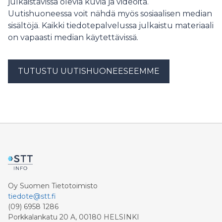
julkaistavissa olevia kuvia ja videoita.
Uutishuoneessa voit nähdä myös sosiaalisen median
sisältöjä. Kaikki tiedotepalvelussa julkaistu materiaali
on vapaasti median käytettävissä.
TUTUSTU UUTISHUONEESEEMME
Oy Suomen Tietotoimisto
tiedote@stt.fi
(09) 6958 1286
Porkkalankatu 20 A, 00180 HELSINKI