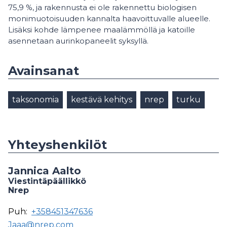
75,9 %, ja rakennusta ei ole rakennettu biologisen
monimuotoisuuden kannalta haavoittuvalle alueelle.
Lisäksi kohde lämpenee maalämmöllä ja katoille
asennetaan aurinkopaneelit syksyllä.
Avainsanat
taksonomia
kestävä kehitys
nrep
turku
Yhteyshenkilöt
Jannica Aalto
Viestintäpäällikkö
Nrep
Puh:
+358451347636
Jaaa@nrep.com