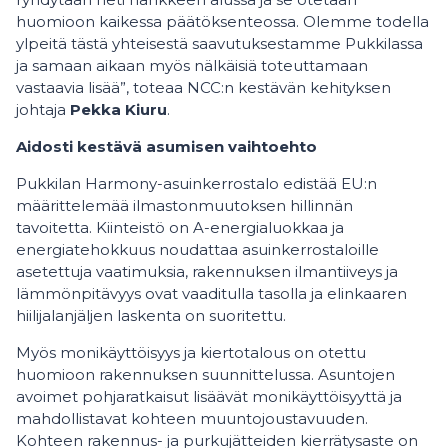
huomioon kaikessa päätöksenteossa. Olemme todella
ylpeitä tästä yhteisestä saavutuksestamme Pukkilassa
ja samaan aikaan myös nälkäisiä toteuttamaan
vastaavia lisää”, toteaa NCC:n kestävän kehityksen
johtaja
Pekka Kiuru
.
Aidosti kestävä asumisen vaihtoehto
Pukkilan Harmony-asuinkerrostalo edistää EU:n
määrittelemää ilmastonmuutoksen hillinnän
tavoitetta. Kiinteistö on A-energialuokkaa ja
energiatehokkuus noudattaa asuinkerrostaloille
asetettuja vaatimuksia, rakennuksen ilmantiiveys ja
lämmönpitävyys ovat vaaditulla tasolla ja elinkaaren
hiilijalanjäljen laskenta on suoritettu.
Myös monikäyttöisyys ja kiertotalous on otettu
huomioon rakennuksen suunnittelussa. Asuntojen
avoimet pohjaratkaisut lisäävät monikäyttöisyyttä ja
mahdollistavat kohteen muuntojoustavuuden.
Kohteen rakennus- ja purkujätteiden kierrätysaste on