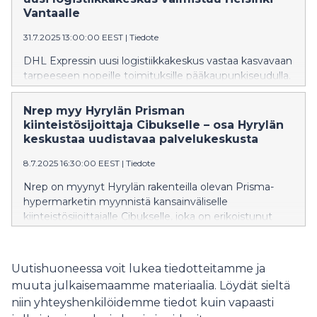
vahvistaa entisestään Urban Partnersin asemaa ja
Vantaalle
mahdollistaa tulevaisuudessakin investoinnit
31.7.2025 13:00:00 EEST
|
Tiedote
kaupunkien rakennettuun ympäristöön Pohjois-
Euroopan valituilla markkinoilla.
DHL Expressin uusi logistiikkakeskus vastaa kasvavaan
tarpeeseen nopeille toimituksille pääkaupunkiseudulla.
Nrepin ja Pontos Groupin strategisella sijainnilla
olevassa logistiikkakeskuksessa on Express-alan
Nrep myy Hyrylän Prisman
edistyneintä teknologiaa. Hanke on toteutettu
kiinteistösijoittaja Cibukselle – osa Hyrylän
omistajien vastuullisen rakentamisen periaatteita
keskustaa uudistavaa palvelukeskusta
noudattaen.
8.7.2025 16:30:00 EEST
|
Tiedote
Nrep on myynyt Hyrylän rakenteilla olevan Prisma-
hypermarketin myynnistä kansainväliselle
kiinteistösijoittajalle Cibukselle, joka on erikoistunut
päivittäistavarakaupan kiinteistöihin. Prisma on osa
laajempaa Tuusulan palvelukeskuskokonaisuutta joka
uudistaa Hyrylän keskustan ja kokoaa yhteen kunnan
Uutishuoneessa voit lukea tiedotteitamme ja
sekä kaupalliset palvelut. Vastaavanlaisia hypermarket-
muuta julkaisemaamme materiaalia. Löydät sieltä
kiinteistökauppoja on Suomessa nähty vain harvoin
niin yhteyshenkilöidemme tiedot kuin vapaasti
viime vuosina.