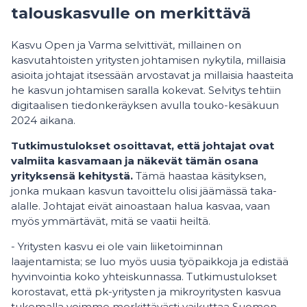
talouskasvulle on merkittävä
Kasvu Open ja Varma selvittivät, millainen on
kasvutahtoisten yritysten johtamisen nykytila, millaisia
asioita johtajat itsessään arvostavat ja millaisia haasteita
he kasvun johtamisen saralla kokevat. Selvitys tehtiin
digitaalisen tiedonkeräyksen avulla touko-kesäkuun
2024 aikana.
Tutkimustulokset osoittavat, että johtajat ovat
valmiita kasvamaan ja näkevät tämän osana
yrityksensä kehitystä.
Tämä haastaa käsityksen,
jonka mukaan kasvun tavoittelu olisi jäämässä taka-
alalle. Johtajat eivät ainoastaan halua kasvaa, vaan
myös ymmärtävät, mitä se vaatii heiltä.
- Yritysten kasvu ei ole vain liiketoiminnan
laajentamista; se luo myös uusia työpaikkoja ja edistää
hyvinvointia koko yhteiskunnassa. Tutkimustulokset
korostavat, että pk-yritysten ja mikroyritysten kasvua
tukemalla voimme merkittävästi vaikuttaa Suomen