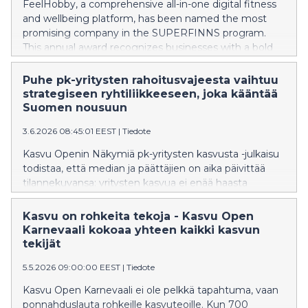
FeelHobby, a comprehensive all-in-one digital fitness
and wellbeing platform, has been named the most
promising company in the SUPERFINNS program.
This annual award recognizes businesses with a bold
vision and global market potential.
Puhe pk-yritysten rahoitusvajeesta vaihtuu
strategiseen ryhtiliikkeeseen, joka kääntää
Suomen nousuun
3.6.2026 08:45:01 EEST
|
Tiedote
Kasvu Openin Näkymiä pk-yritysten kasvusta -julkaisu
todistaa, että median ja päättäjien on aika päivittää
tilannekuvansa: yritysten kasvua ei enää haasta
rahoitusvaje, vaan johtamisen ja strategian
pullonkaulat. Julkaisu antaa faktat sille, mihin huomio
Kasvu on rohkeita tekoja - Kasvu Open
on nyt siirrettävä, jotta Suomen talous ja työllisyys
Karnevaali kokoaa yhteen kaikki kasvun
saadaan nousuun.
tekijät
5.5.2026 09:00:00 EEST
|
Tiedote
Kasvu Open Karnevaali ei ole pelkkä tapahtuma, vaan
ponnahduslauta rohkeille kasvuteoille. Kun 700