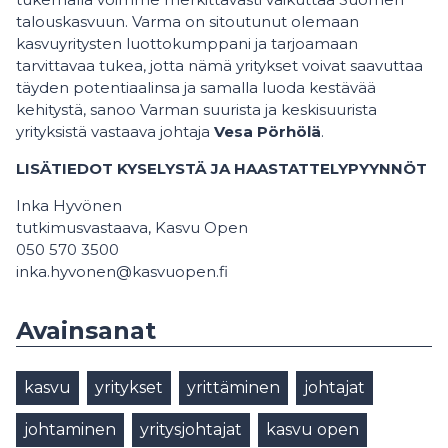
talouskasvuun. Varma on sitoutunut olemaan
kasvuyritysten luottokumppani ja tarjoamaan
tarvittavaa tukea, jotta nämä yritykset voivat saavuttaa
täyden potentiaalinsa ja samalla luoda kestävää
kehitystä, sanoo Varman suurista ja keskisuurista
yrityksistä vastaava johtaja
Vesa Pörhölä
.
LISÄTIEDOT KYSELYSTÄ JA HAASTATTELYPYYNNÖT
Inka Hyvönen
tutkimusvastaava, Kasvu Open
050 570 3500
inka.hyvonen@kasvuopen.fi
Avainsanat
kasvu
yritykset
yrittäminen
johtajat
johtaminen
yritysjohtajat
kasvu open