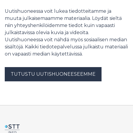
sadoille kasvuhakuisille yrityksille eri sparrausohjelmissa.
Uutishuoneessa voit lukea tiedotteitamme ja
muuta julkaisemaamme materiaalia. Löydät sieltä
niin yhteyshenkilöidemme tiedot kuin vapaasti
julkaistavissa olevia kuvia ja videoita.
Uutishuoneessa voit nähdä myös sosiaalisen median
sisältöjä. Kaikki tiedotepalvelussa julkaistu materiaali
on vapaasti median käytettävissä.
TUTUSTU UUTISHUONEESEEMME