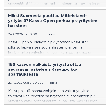
yrityspäättäjää ja asiantuntijaa kokoontuu saman katon
alle, mahdollisuudet ovat rajattomat. Karnevaali
järjestetään 28.10.2026 Jyväskylän messu- ja
Miksi Suomesta puuttuu Mittelstand-
tapahtumakeskus Paviljongissa.
yrityksiä? Kasvu Open perkaa pk-yritysten
haasteet
24.4.2026 07:30:00 EEST
|
Tiedote
Kasvu Openin “Näkymiä pk-yritysten kasvusta” -
julkaisu läpivalaisee suomalaisten pienten ja
keskisuurten yritysten kasvunäkymää. Julkaisu on
yhteiskunnallisesti merkittävä, koska se tarjoaa suoran
ja tuoreen näkymän Suomen talouden moottoreihin.
180 kasvun nälkäistä yritystä ottaa
Julkaisu ilmestyy keskiviikkona 3.6.2026.
seuraavan askeleen Kasvupolku-
sparrauksessa
22.4.2026 09:30:00 EEST
|
Tiedote
Kasvupolku®-sparrausohjelmaan valitut yritykset
toimivat konkreettisena näyttönä suomalaisten pk-
yritysten kasvupotentiaalista ja -halusta. Kasvu Open
tarjoaa tänä vuonna maksutonta asiantuntija-apua