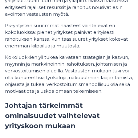
yrityskulttuurin luominen ja ylläpito. Näissä haasteissa
erityisesti rajalliset resurssit ja rahoitus nousivat esiin
avointen vastausten myötä.
Pk-yritysten suurimmat haasteet vaihtelevat eri
kokoluokissa: pienet yritykset painivat erityisesti
rahoituksen kanssa, kun taas suuret yritykset kokevat
enemmän kilpailua ja muutosta.
Kokoluokkien yli tukea kaivataan strategian ja kasvun,
myynnin ja markkinoinnin, rahoituksen, johtamisen ja
verkostoitumisen alueilla. Vastausten mukaan tuki voi
olla konkreettisia työkaluja, näkökulmien laajentamista,
ohjausta ja tukea, verkostoitumismahdollisuuksia sekä
motivaatiota ja uskoa omaan tekemiseen.
Johtajan tärkeimmät
ominaisuudet vaihtelevat
yrityskoon mukaan