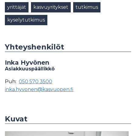
yrittäjät
kasvuyritykset
tutkimus
kyselytutkimus
Yhteyshenkilöt
Inka Hyvönen
Asiakkuuspäällikkö
Puh:
050 570 3500
inka.hyvonen@kasvuopen.fi
Kuvat