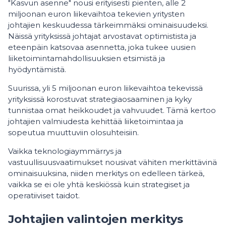
"Kasvun asenne" nousi erityisesti pienten, alle 2
miljoonan euron liikevaihtoa tekevien yritysten
johtajien keskuudessa tärkeimmäksi ominaisuudeksi.
Näissä yrityksissä johtajat arvostavat optimistista ja
eteenpäin katsovaa asennetta, joka tukee uusien
liiketoimintamahdollisuuksien etsimistä ja
hyödyntämistä.
Suurissa, yli 5 miljoonan euron liikevaihtoa tekevissä
yrityksissä korostuvat strategiaosaaminen ja kyky
tunnistaa omat heikkoudet ja vahvuudet. Tämä kertoo
johtajien valmiudesta kehittää liiketoimintaa ja
sopeutua muuttuviin olosuhteisiin.
Vaikka teknologiaymmärrys ja
vastuullisuusvaatimukset nousivat vähiten merkittävinä
ominaisuuksina, niiden merkitys on edelleen tärkeä,
vaikka se ei ole yhtä keskiössä kuin strategiset ja
operatiiviset taidot.
Johtajien valintojen merkitys