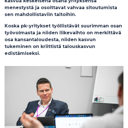
kasvua keskeisenä osana yrityksensä
menestystä ja osoittavat vahvaa sitoutumista
sen mahdollistaviin taitoihin.
Koska pk-yritykset työllistävät suurimman osan
työvoimasta ja niiden liikevaihto on merkittävä
osa kansantaloudesta, niiden kasvun
tukeminen on kriittistä talouskasvun
edistämiseksi.