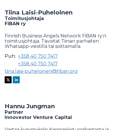
Tiina Laisi-Puheloinen
Toimitusjohtaja
FiBAN ry
Finnish Business Angels Network FiBAN ry:n
toimitusjohtaja. Tavoitat Tiinan parhaiten
Whatsapp-viestillä tai soittamalla.
Puh:
+358 40 750 7417
+358 40 750 7417
tiina.laisi-puheloinen@fiban.org
Hannu Jungman
Partner
Innovestor Venture Capital
Vastaa kysymyksiin Kanssasijoitusrahastosta ja