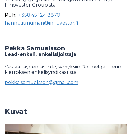
Innovestor Groupista.
Puh:
+358 45 124 8870
hannu.jungman@innovestor.fi
Pekka Samuelsson
Lead-enkeli, enkelisijoittaja
Vastaa täydentäviin kysymyksiin Dobbelgängerin
kierroksen enkelisyndikaatista.
pekka.samuelsson@gmail.com
Kuvat