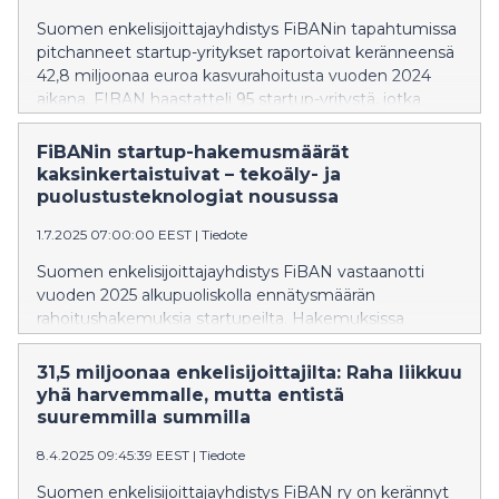
Suomen enkelisijoittajayhdistys FiBANin tapahtumissa
pitchanneet startup-yritykset raportoivat keränneensä
42,8 miljoonaa euroa kasvurahoitusta vuoden 2024
aikana. FIBAN haastatteli 95 startup-yritystä, jotka
olivat pitchanneet FIBANin tapahtumissa sijoittajille
loppuvuonna 2023 sekä vuoden 2024 aikana.
FiBANin startup-hakemusmäärät
Haastattelututkimus toteutettiin ensimmäistä kertaa.
kaksinkertaistuivat – tekoäly- ja
puolustusteknologiat nousussa
1.7.2025 07:00:00 EEST
|
Tiedote
Suomen enkelisijoittajayhdistys FiBAN vastaanotti
vuoden 2025 alkupuoliskolla ennätysmäärän
rahoitushakemuksia startupeilta. Hakemuksissa
korostuivat erityisesti tekoälyyn, kestävään energiaan
ja puolustus- sekä kaksoiskäyttöteknologiaan
31,5 miljoonaa enkelisijoittajilta: Raha liikkuu
keskittyvät yritykset.
yhä harvemmalle, mutta entistä
suuremmilla summilla
8.4.2025 09:45:39 EEST
|
Tiedote
Suomen enkelisijoittajayhdistys FiBAN ry on kerännyt