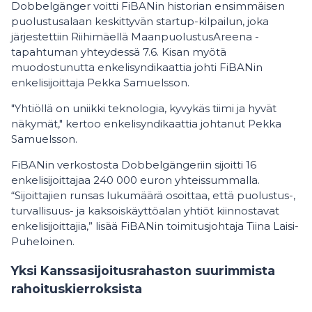
Dobbelgänger voitti FiBANin historian ensimmäisen
puolustusalaan keskittyvän startup-kilpailun, joka
järjestettiin Riihimäellä MaanpuolustusAreena -
tapahtuman yhteydessä 7.6. Kisan myötä
muodostunutta enkelisyndikaattia johti FiBANin
enkelisijoittaja Pekka Samuelsson.
"Yhtiöllä on uniikki teknologia, kyvykäs tiimi ja hyvät
näkymät," kertoo enkelisyndikaattia johtanut Pekka
Samuelsson.
FiBANin verkostosta Dobbelgängeriin sijoitti 16
enkelisijoittajaa 240 000 euron yhteissummalla.
“Sijoittajien runsas lukumäärä osoittaa, että puolustus-,
turvallisuus- ja kaksoiskäyttöalan yhtiöt kiinnostavat
enkelisijoittajia,” lisää FiBANin toimitusjohtaja Tiina Laisi-
Puheloinen.
Yksi Kanssasijoitusrahaston suurimmista
rahoituskierroksista