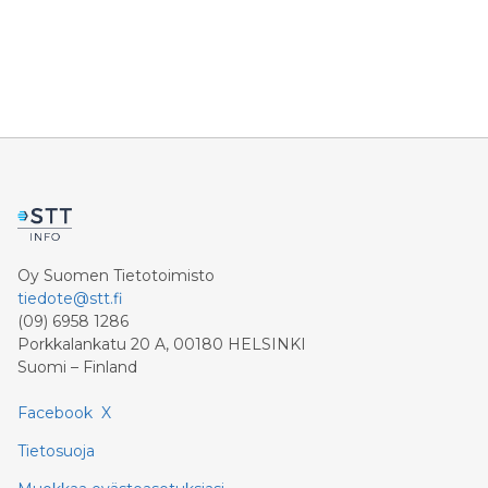
Pohjoismaiden suurimmista tekoäly-yhtiöistä, jonka
kasvussa enkelit olivat mukana alkuvaiheesta lähtien.
Oy Suomen Tietotoimisto
tiedote@stt.fi
(09) 6958 1286
Porkkalankatu 20 A, 00180 HELSINKI
Suomi – Finland
Facebook
X
Tietosuoja