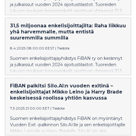
ja julkaissut vuoden 2024 sijoitustilastot. Tuoreiden
lukujen mukaan bisnesenkelit sijoittivat yhteensä 31,5
miljoonaa euroa suomalaisiin startup-yrityksiin, mikä
nosti sijoitusten määrän lähes vuoden 2022 tasolle.
31,5 miljoonaa enkelisijoittajilta: Raha liikkuu
Sijoituksia saaneiden startupien määrä kuitenkin
yhä harvemmalle, mutta entistä
väheni selvästi: vuonna 2024 rahoitusta sai 84
suuremmilla summilla
startupia, kun vuonna 2023 sijoituksia keräsi vielä 173
8.4.2025 08:00:00 EEST
|
Tiedote
yritystä.
Suomen enkelisijoittajayhdistys FiBAN ry on kerännyt
ja julkaissut vuoden 2024 sijoitustilastot. Tuoreiden
lukujen mukaan bisnesenkelit sijoittivat yhteensä 31,5
miljoonaa euroa suomalaisiin startup-yrityksiin, mikä
nosti sijoitusten määrän lähes vuoden 2022 tasolle.
FiBAN palkitsi Silo.AI:n vuoden exitinä –
Sijoituksia saaneiden startupien määrä kuitenkin
enkelisijoittajat Mikko Leino ja Harry Brade
väheni selvästi: vuonna 2024 rahoitusta sai 84
keskeisessä roolissa yhtiön kasvussa
startupia, kun vuonna 2023 sijoituksia keräsi vielä 173
7.3.2025 21:00:00 EET
|
Tiedote
yritystä.
Suomen enkelisijoittajayhdistys FiBAN on myöntänyt
Vuoden Exit -palkinnon Silo.AI:lle ja sen enkelisijoittajille
Mikko Leinolle ja Harry Bradelle. Silo.AI on yksi