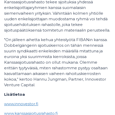
Kanssasijoitusrahasto tekee sijoituksia yhdessä
enkelisijoittajaryhmien kanssa suomalaisiin
siemenvaiheen yrityksiin. Vähintään kolmen yhtiölle
uuden enkelisijoittajan muodostama ryhmä voi tehdä
sijoitusehdotuksen rahastolle, joka tekee
sijoituspäätöksensä toimitetun materiaalin perusteella.
"On jälleen aihetta kehua yhteistyötä FIBANin kanssa.
Dobbelgängerin sijoituskierros on tähän mennessä
suurin syndikaatti enkeleiden määrällä mitattuna ja
euroina yksi suurimmista kierroksista, joissa
Kanssasijoitusrahasto on ollut mukana. Olemme
erittäin tyytyväisiä, miten rahastomme pystyy osaltaan
kasvattamaan aikaisen vaiheen rahoituskierrosten
kokoa,“ kertoo Hannu Jungman, Partner, Innovestor
Venture Capital.
Lisätietoa
www.innovestor.fi
www.kanssasijoitusrahasto.fi