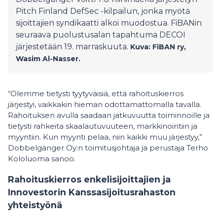
Pitch Finland DefSec -kilpailun, jonka myötä
sijoittajien syndikaatti alkoi muodostua. FiBANin
seuraava puolustusalan tapahtuma DECOI
järjestetään 19. marraskuuta.
Kuva: FiBAN ry,
Wasim Al-Nasser.
“Olemme tietysti tyytyväisiä, että rahoituskierros
järjestyi, vaikkakin hieman odottamattomalla tavalla.
Rahoituksen avulla saadaan jatkuvuutta toiminnoille ja
tietysti rahkeita skaalautuvuuteen, markkinointiin ja
myyntiin. Kun myynti pelaa, niin kaikki muu järjestyy,”
Dobbelgänger Oy:n toimitusjohtaja ja perustaja Terho
Kololuoma sanoo.
Rahoituskierros enkelisijoittajien ja
Innovestorin Kanssasijoitusrahaston
yhteistyönä