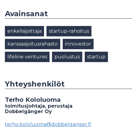
Avainsanat
enkelisijoittaja
startup-rahoitus
kanssasijoitusrahasto
innovestor
lifeline ventures
puolustus
startup
Yhteyshenkilöt
Terho Kololuoma
toimitusjohtaja, perustaja
Dobbelgänger Oy
terho.kololuoma@dobbelganger.fi