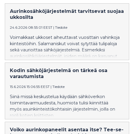
Aurinkosähköjärjestelmät tarvitsevat suojaa
ukkosilta
24.6.2026 08:55:01 EEST
|
Tiedote
Voimakkaat ukkoset aiheuttavat vuosittain vahinkoja
kiinteistöihin. Salamaniskut voivat sytyttää tulipaloja
sekä vaurioittaa sähköjärjestelmiä. Esimerkiksi
aurinkosähköjärjestelmät, joiden määrä on kasvanut
nopeasti viime vuosina, ovat alttiita ylijännitteille.
Vauriot voivat aiheuttaa tuotantokatkoksia ja johtaa
Kodin sähköjärjestelmä on tärkeä osa
kalliisiin korjauksiin.
varautumista
15.6.2026 15:06:55 EEST
|
Tiedote
Siinä missä keskustelua käydään sähköverkon
toimintavarmuudesta, huomiota tulisi kiinnittää
myös asuinkiinteistökohtaisiin järjestelmiin, joilla on
rooli kotien kriittisten
toimintojen turvaamisessa häiriötilanteissa.
Voiko aurinkopaneelit asentaa itse? Tee-se-