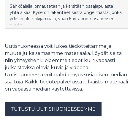
Sähköalalla lomautetaan ja kärsitään osaajapulasta
yhtä aikaa. Kyse on rakenteellisesta ongelmasta, jonka
ydin ei ole hakijamäärä, vaan käytännön osaamisen
puute.
Uutishuoneessa voit lukea tiedotteitamme ja
muuta julkaisemaamme materiaalia. Löydät sieltä
niin yhteyshenkilöidemme tiedot kuin vapaasti
julkaistavissa olevia kuvia ja videoita.
Uutishuoneessa voit nähdä myös sosiaalisen median
sisältöjä. Kaikki tiedotepalvelussa julkaistu materiaali
on vapaasti median käytettävissä.
TUTUSTU UUTISHUONEESEEMME