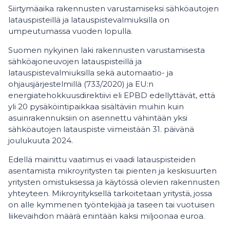
Siirtymäaika rakennusten varustamiseksi sähköautojen
latauspisteillä ja latauspistevalmiuksilla on
umpeutumassa vuoden lopulla.
Suomen nykyinen laki rakennusten varustamisesta
sähköajoneuvojen latauspisteillä ja
latauspistevalmiuksilla sekä automaatio- ja
ohjausjärjestelmillä (733/2020) ja EU:n
energiatehokkuusdirektiivi eli EPBD edellyttävät, että
yli 20 pysäköintipaikkaa sisältäviin muihin kuin
asuinrakennuksiin on asennettu vähintään yksi
sähköautojen latauspiste viimeistään 31. päivänä
joulukuuta 2024.
Edellä mainittu vaatimus ei vaadi latauspisteiden
asentamista mikroyritysten tai pienten ja keskisuurten
yritysten omistuksessa ja käytössä olevien rakennusten
yhteyteen. Mikroyrityksellä tarkoitetaan yritystä, jossa
on alle kymmenen työntekijää ja taseen tai vuotuisen
liikevaihdon määrä enintään kaksi miljoonaa euroa.