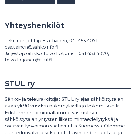
Yhteyshenkilöt
Tekninen johtaja Esa Tiainen, 041 453 4071,
esa.tiainen@sahkoinfo.fi
Järjestöpäällikkö Toivo Lötjönen, 041 453 4070,
toivo.lotjonen@stul.fi
STUL ry
Sähkö- ja teleurakoitsijat STUL ry ajaa sähköistysalan
asiaa yli 90 vuoden näkemyksellä ja kokemuksella.
Edistämme toiminnallamme vastuullisen
sähköistysalan yritysten liiketoimintaedellytyksiä ja
osaavan työvoiman saatavuutta Suomessa. Olemme
alan edunvalvoja sekä luotettavin tiedontuottaja- ja