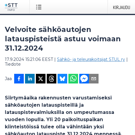
KIRJAUDU
Velvoite sähköautojen
latauspisteistä astuu voimaan
31.12.2024
17.9.2024 15:21:06 EEST
|
Sähkö- ja teleurakoitsijat STUL ry
|
Tiedote
Jaa
Siirtymäaika rakennusten varustamiseksi
sähköautojen latauspisteillä ja
latauspistevalmiuksilla on umpeutumassa
vuoden lopulla. Yli 20 paikoituspaikan
kiinteistöissä tulee olla vähintään yksi
sähköauton latauspiste 31.12.2024 mennessä.