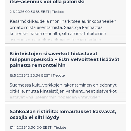
itse-asennus voi olla paloriski
2.6.2026 09:36:58 EEST
|
Tiedote
Kesämökkikaudella moni harkitsee aurinkopaneelien
omatoimista asentamista. Säästöjä kannattaa
kuitenkin hakea muualta, sillä ammattitaitoinen
asennus on aurinkosähköjärjestelmän tärkein
turvatekijä.
Kiinteistöjen sisäverkot hidastavat
huippunopeuksia – EU:n velvoitteet lisäävät
painetta remontteihin
18.5.2026 13:20:34 EEST
|
Tiedote
Suomessa kuituverkkojen rakentaminen on edennyt
pitkälle, mutta kiinteistöjen vanhentuneet sisäverkot
estävät yhä useammin nopeiden yhteyksien
toteutumisen.
Sähköalan ristiriita: lomautukset kasvavat,
osaajia ei silti löydy
17.4.2026 10:30:00 EEST
|
Tiedote