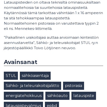
Latauspisteiden on oltava teknisiltä ominaisuuksiltaan
normaalitehoisia tai suuritehoisia latauspisteitä.
Käytännössä tämä tarkoittaa vähintään 1 x 16 ampeerin
tai sitä tehokkaampaa latauspistettä.
Normaalitehoinen pistorasia on varustettava tyypin 2
eli ns. Mennekes-liittimellä.
”Paikallinen urakoitsijasi auttaa arvioimaan kiinteistön
asennustarvetta”, Sähkö- ja teleurakoitsijat STUL ry:n
järjestöpäällikkö Toivo Lötjönen neuvoo.
Avainsanat
STUL
sähköasentaja
Sähkö- ja teleurakoitsijaliitto
pistorasia
energiatehokkuus
sähköauto
latauspiste
latauspistevalmius
epbd