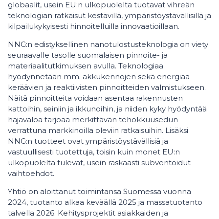
globaalit, usein EU:n ulkopuolelta tuotavat vihreän
teknologian ratkaisut kestävillä, ympäristöystävällisillä ja
kilpailukykyisesti hinnoitelluilla innovaatioillaan.
NNG:n edistyksellinen nanotulostusteknologia on viety
seuraavalle tasolle suomalaisen pinnoite- ja
materiaalitutkimuksen avulla. Teknologiaa
hyödynnetään mm. akkukennojen sekä energiaa
keräävien ja reaktiivisten pinnoitteiden valmistukseen.
Näitä pinnoitteita voidaan asentaa rakennusten
kattoihin, seiniin ja ikkunoihin, ja niiden kyky hyödyntää
hajavaloa tarjoaa merkittävän tehokkuusedun
verrattuna markkinoilla oleviin ratkaisuihin. Lisäksi
NNG:n tuotteet ovat ympäristöystävällisiä ja
vastuullisesti tuotettuja, toisin kuin monet EU:n
ulkopuolelta tulevat, usein raskaasti subventoidut
vaihtoehdot.
Yhtiö on aloittanut toimintansa Suomessa vuonna
2024, tuotanto alkaa keväällä 2025 ja massatuotanto
talvella 2026. Kehitysprojektit asiakkaiden ja