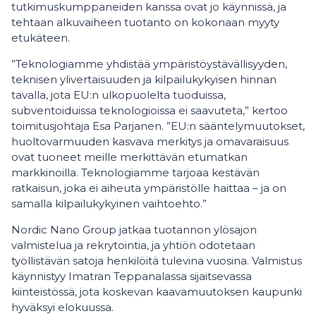
tutkimuskumppaneiden kanssa ovat jo käynnissä, ja
tehtaan alkuvaiheen tuotanto on kokonaan myyty
etukäteen.
”Teknologiamme yhdistää ympäristöystävällisyyden,
teknisen ylivertaisuuden ja kilpailukykyisen hinnan
tavalla, jota EU:n ulkopuolelta tuoduissa,
subventoiduissa teknologioissa ei saavuteta,” kertoo
toimitusjohtaja Esa Parjanen. ”EU:n sääntelymuutokset,
huoltovarmuuden kasvava merkitys ja omavaraisuus
ovat tuoneet meille merkittävän etumatkan
markkinoilla. Teknologiamme tarjoaa kestävän
ratkaisun, joka ei aiheuta ympäristölle haittaa – ja on
samalla kilpailukykyinen vaihtoehto.”
Nordic Nano Group jatkaa tuotannon ylösajon
valmistelua ja rekrytointia, ja yhtiön odotetaan
työllistävän satoja henkilöitä tulevina vuosina. Valmistus
käynnistyy Imatran Teppanalassa sijaitsevassa
kiinteistössä, jota koskevan kaavamuutoksen kaupunki
hyväksyi elokuussa.