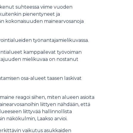
askenut suhteessa viime vuoden
 kuitenkin pienentyneet ja
än kokonaisuuden mainearvosanoja
ointialueiden työnantajamielikuvassa.
vointialueet kamppailevat työvoiman
ntajuuden mielikuvaa on nostanut
tamisen osa-alueet taasen laskivat
ine reagoi siihen, miten alueen asioita
 mainearvosanoihin liittyen nähdään, että
lueeseen liittyvää hallinnollista
isin näkökulmin, Laakso arvioi.
merkittävin vaikutus asukkaiden