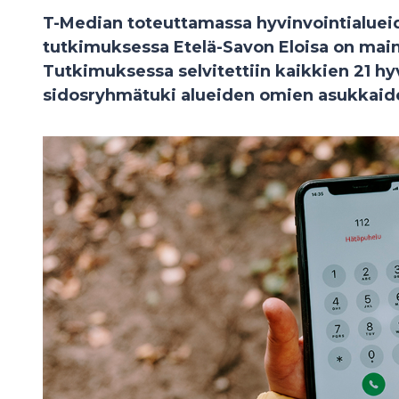
T-Median toteuttamassa hyvinvointialue
tutkimuksessa Etelä-Savon Eloisa on main
Tutkimuksessa selvitettiin kaikkien 21 hy
sidosryhmätuki alueiden omien asukkaid