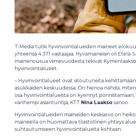
T-Media tutki hyvinvointialueiden maineet elokuu
yhteensä 4 371 vastaajaa. Hyvämaineisin oli Etelä-S
mainenousua viimevuodesta tekivät Kymenlaakson
hyvinvointialueet.
– Hyvinvointialueet ovat sitoutuneita kehittämää
asukkaiden keskuudessa. On hienoa nähdä, miten 
osa hyvinvointialueista on kyennyt ponnistamaan
vanhempi asiantuntija, KTT
Nina Laakso
sanoo.
Hyvinvointialueiden maineiden keskiarvo on heikol
maineella on huomattava tilastollinen yhteys alu
suhtautumiseen hyvinvointialueita kohtaan.