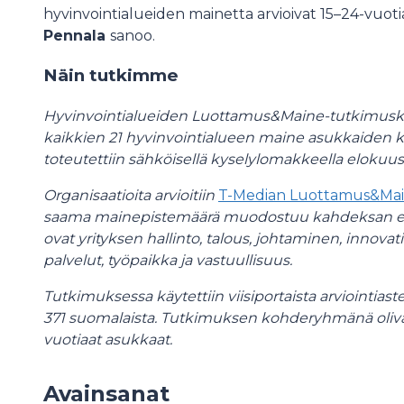
hyvinvointialueiden mainetta arvioivat 15–24-vuot
Pennala
sanoo.
Näin tutkimme
Hyvinvointialueiden Luottamus&Maine-tutkimuskier
kaikkien 21 hyvinvointialueen maine asukkaiden
toteutettiin sähköisellä kyselylomakkeella elokuus
Organisaatioita arvioitiin
T-Median Luottamus&Main
saama mainepistemäärä muodostuu kahdeksan eri
ovat yrityksen hallinto, talous, johtaminen, innovat
palvelut, työpaikka ja vastuullisuus.
Tutkimuksessa käytettiin viisiportaista arviointiast
371 suomalaista. Tutkimuksen kohderyhmänä oliva
vuotiaat asukkaat.
Avainsanat