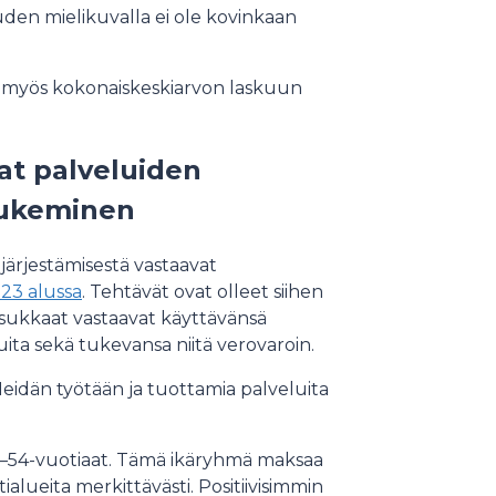
den mielikuvalla ei ole kovinkaan
t myös kokonaiskeskiarvon laskuun
at palveluiden
tukeminen
järjestämisestä vastaavat
023 alussa
. Tehtävät ovat olleet siihen
asukkaat vastaavat käyttävänsä
ita sekä tukevansa niitä verovaroin.
Heidän työtään ja tuottamia palveluita
45–54-vuotiaat. Tämä ikäryhmä maksaa
ialueita merkittävästi. Positiivisimmin