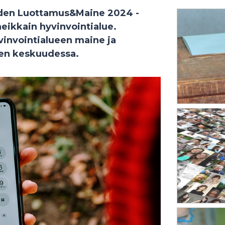
iden Luottamus&Maine 2024 -
eikkain hyvinvointialue.
vinvointialueen maine ja
en keskuudessa.