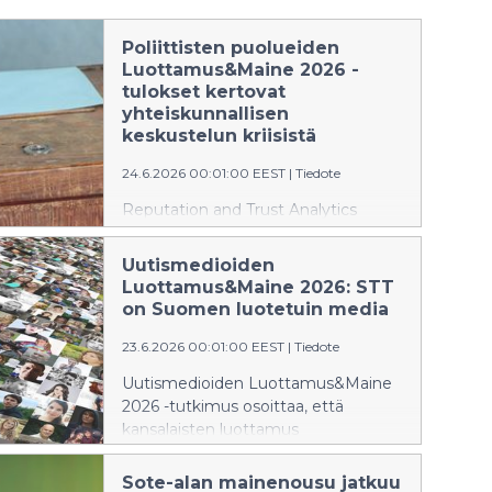
Poliittisten puolueiden
Luottamus&Maine 2026 -
tulokset kertovat
yhteiskunnallisen
keskustelun kriisistä
24.6.2026 00:01:00 EEST
|
Tiedote
Reputation and Trust Analytics
mittasi keväällä 2026 ensi kertaa
poliittisten puolueiden maineet
Uutismedioiden
Suomessa ja Ruotsissa. Poliittisten
Luottamus&Maine 2026: STT
puolueiden Luottamus&Maine 2026
on Suomen luotetuin media
-tutkimus viestii yhteiskunnallisen
keskustelun kriisiytymisestä. Tiedot
23.6.2026 00:01:00 EEST
|
Tiedote
ovat julkaisuvapaita 24.6.2026.
Uutismedioiden Luottamus&Maine
2026 -tutkimus osoittaa, että
kansalaisten luottamus
tietotoimistoja kohtaan on vankkaa
sekä Suomessa että Ruotsissa.
Sote-alan mainenousu jatkuu