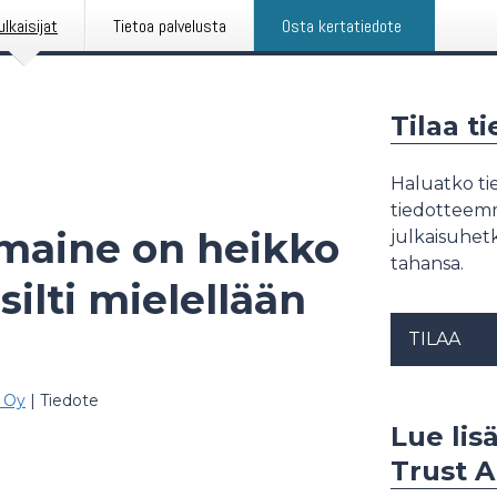
ulkaisijat
Tietoa palvelusta
Osta kertatiedote
Tilaa t
Haluatko tie
tiedotteemme
 maine on heikko
julkaisuhetk
tahansa.
silti mielellään
TILAA
s Oy
|
Tiedote
Lue lis
Trust A