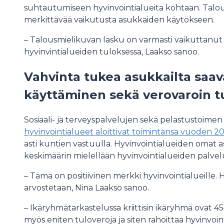
suhtautumiseen hyvinvointialueita kohtaan. Talou
merkittävää vaikutusta asukkaiden käytökseen.
– Talousmielikuvan lasku on varmasti vaikuttanu
hyvinvintialueiden tuloksessa, Laakso sanoo.
Vahvinta tukea asukkailta saav
käyttäminen sekä verovaroin 
Sosiaali- ja terveyspalvelujen sekä pelastustoimen 
hyvinvointialueet aloittivat toimintansa vuoden 2
asti kuntien vastuulla. Hyvinvointialueiden omat 
keskimäärin mielellään hyvinvointialueiden palvelu
– Tämä on positiivinen merkki hyvinvointialueille. 
arvostetaan, Nina Laakso sanoo.
– Ikäryhmätarkastelussa kriittisin ikäryhmä ovat 
myös eniten tuloveroja ja siten rahoittaa hyvinvoint