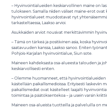
– Hyvinvointialueiden keskiarvollinen maine on l
tulokseen. Samalla niiden väliset maine-erot ovat
hyvinvointialueet muodostavat nyt yhtenäisemm
tarkasteltaessa, Laakso arvioi.
Asukkaiden arviot nousivat merkittävimmin hyvinv
– Tämä on tärkeä ja positiivinen asia, koska hyvin
saatavuuden kanssa, Laakso sanoo. Eniten työna
Pohjois-Karjalan hyvinvointialue, Siun sote.
Maineen kahdeksasta osa-alueesta talouden ja joh
keskiarvollisesti eniten.
– Olemme huomanneet, että hyvinvointialueiden ma
käsitellään paikallismedioissa. Erityisesti laskeviin
paikallismediat ovat käsitelleet laajalti hyvinvointia
toimintaa ja päätöksentekoa – ja usein varsin kriitt
Maineen osa-alueista tuotteilla ja palveluilla on 