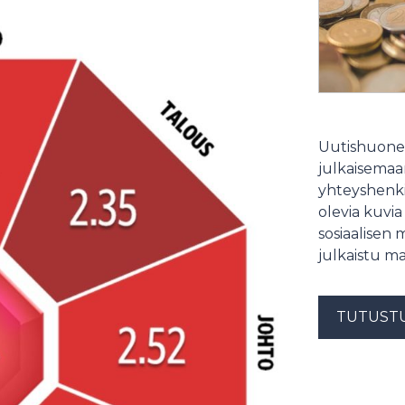
Uutishuonee
julkaisemaam
yhteyshenki
olevia kuvia
sosiaalisen 
julkaistu ma
TUTUST