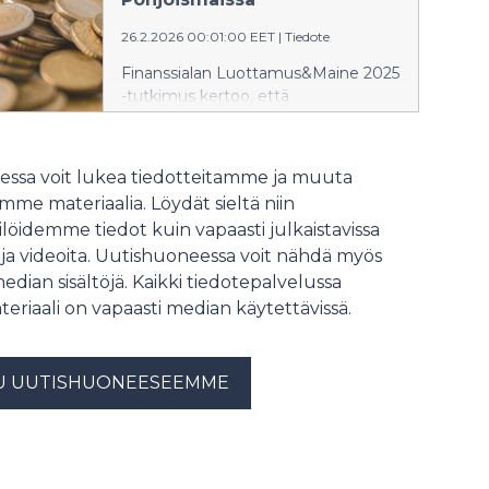
Suurimman mainenousun
26.2.2026 00:01:00 EET
|
Tiedote
tämänvuotisessa tutkimuksessa teki
Turku. Tiedot ovat julkaisuvapaita
Finanssialan Luottamus&Maine 2025
20.3.2026.
-tutkimus kertoo, että
mobiilimaksupalvelut ovat nousseet
mainekärkeen kaikissa
Pohjoismaissa. Suomessa
ssa voit lukea tiedotteitamme ja muuta
MobilePayn jälkeen korkeimman
me materiaalia. Löydät sieltä niin
arvosanan sai S-Pankki ja
löidemme tiedot kuin vapaasti julkaistavissa
suurimmista mainenousuista
 ja videoita. Uutishuoneessa voit nähdä myös
vastasivat Nordea ja Alexandria.
Tiedot ovat julkaisuvapaita 26.2.2026
median sisältöjä. Kaikki tiedotepalvelussa
kello 0.01.
teriaali on vapaasti median käytettävissä.
U UUTISHUONEESEEMME