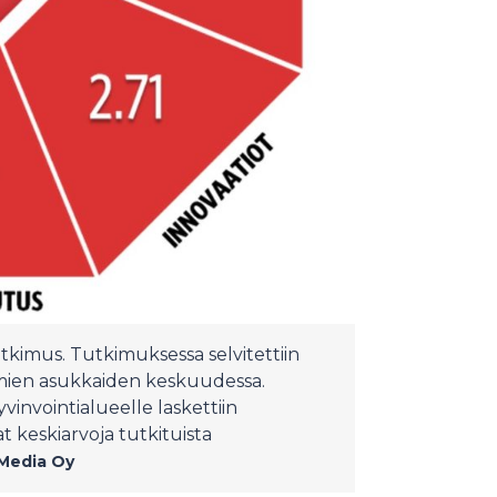
kimus. Tutkimuksessa selvitettiin
omien asukkaiden keskuudessa.
invointialueelle laskettiin
t keskiarvoja tutkituista
Media Oy