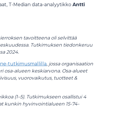
iaat, T-Median data-analyytikko
Antti
roksen tavoitteena oli selvittää
 keskuudessa. Tutkimuksen tiedonkeruu
sa 2024.
e-tutkimusmallilla
, jossa organisaation
 osa-alueen keskiarvona. Osa-alueet
iivisuus, vuorovaikutus, tuotteet &
eikkoa (1–5). Tutkimukseen osallistui 4
t kunkin hyvinvointialueen 15-74-