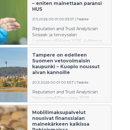
Suomen luotetuin uutismedia on
– eniten mainettaan paransi
STT, Ruotsin TT Nyhetsbyrån.
HUS
TIEDOT OVAT JULKAISUVAPAITA
21.5.2026 00:01:00 EEST
|
Tiedote
23.6.2026.
Reputation and Trust Analyticsin
Sosiaali- ja terveysalan
Luottamus&Maine 2026 -tutkimus
kertoo, että toimialan viime vuonna
alkanut mainenousu jatkuu.
Tampere on edelleen
Tutkituista organisaatioista
Suomen vetovoimaisin
hyvämaineisin on Tekonivelsairaala
kaupunki – Kuopio noussut
Coxa, ja suurimman mainenousun
aivan kannoille
teki HUS. Tiedotteen tiedot ovat
20.3.2026 00:01:00 EET
|
Tiedote
julkaisuvapaita 21.5.2026.
Reputation and Trust Analyticsin
Vetovoima&Pitovoima 2026 -
tutkimus kertoo, että Tampere on
edelleen Suomen vetovoimaisin
Mobiilimaksupalvelut
kaupunki. Kuopio on kuitenkin
nousivat finanssialan
jatkanut nousuaan, ja se on jo lähes
mainekärkeen kaikissa
saavuttanut Tampereen.
Pohjoismaissa