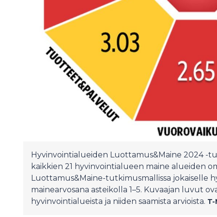
Hyvinvointialueiden Luottamus&Maine 2024 -tut
kaikkien 21 hyvinvointialueen maine alueiden 
Luottamus&Maine-tutkimusmallissa jokaiselle hyv
mainearvosana asteikolla 1–5. Kuvaajan luvut ova
hyvinvointialueista ja niiden saamista arvioista.
T-