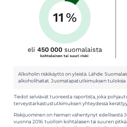
Alkoholin riskikäyttö on yleistä. Lähde: Suomala
alkoholihaitat. Juomatapatutkimuksen tuloksia -
Tiedot selviävät tuoreesta raportista, joka pohj
terveystarkastustutkimuksen yhteydessä kerätt
Riskijuominen on hieman vähentynyt edellisestä 
vuonna 2016: tuolloin kohtalaisen tai suuren pitkä