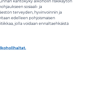
skunnan kantokyky alkoholin riskikäytön
ohjaukseen sosiaali- ja
äestön terveyden, hyvinvoinnin ja
rvitaan edelleen pohjoismaisen
itiikkaa, jolla voidaan ennaltaehkäistä
koholihaitat.