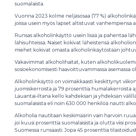
suomalaista.
Vuonna 2023 kolme neljäsosaa (77 %) alkoholinkäytt
joissa usein myös lapset altistuvat vanhempiensa a
Runsas alkoholinkäyttö usein lisää ja pahentaa lä
lähisuhteissa. Naiset kokivat läheistensä alkoholio
miehet kokivat omasta alkoholinkäytöstään johtuv
Vakavimmat alkoholihaitat, kuten alkoholikuolemat
sosioekonomisesti haavoittuvammassa asemassa ole
Alkoholinkäyttö on voimakkaasti keskittynyt viikon
juomiskerroista ja 79 prosenttia humalakerroista ajo
Lauantai-iltana kello kahdeksan ja yhdeksän välillä
suomalaisista eli noin 630 000 henkilöä nautti alko
Alkoholia nautitaan keskimäärin vain harvoin ruuan
joi kuusi prosenttia suomalaisista ja olutta viisi p
Suomessa runsaasti. Jopa 45 prosenttia tilastoidu