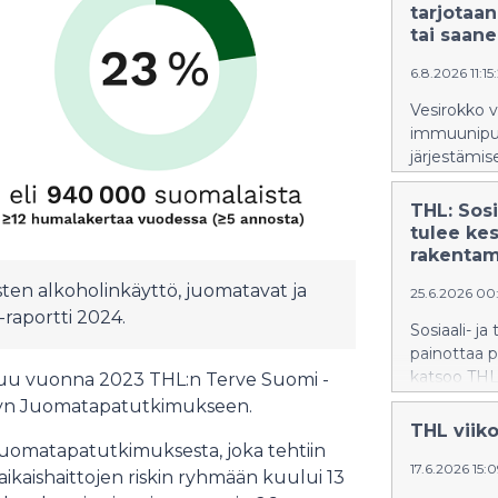
tarjotaan
tai saane
6.8.2026 11:1
Vesirokko v
immuunipuut
järjestämise
THL: Sos
tulee kes
rakenta
isten alkoholinkäyttö, juomatavat ja
25.6.2026 00
raportti 2024.
Sosiaali- j
painottaa p
katsoo THL
autuu vuonna 2023 THL:n Terve Suomi -
minkä laajui
yyn Juomatapatutkimukseen.
ylipäänsä t
THL viiko
ohjaamisess
Juomatapatutkimuksesta, joka tehtiin
näkökulmat
17.6.2026 15:
aikaishaittojen riskin ryhmään kuului 13