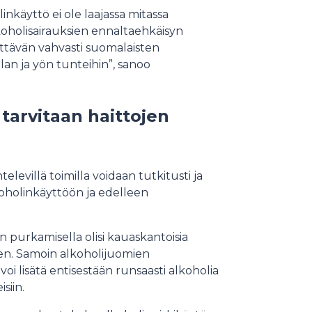
nkäyttö ei ole laajassa mitassa
koholisairauksien ennaltaehkäisyn
ittävän vahvasti suomalaisten
llan ja yön tunteihin”, sanoo
 tarvitaan haittojen
elevillä toimilla voidaan tutkitusti ja
oholinkäyttöön ja edelleen
 purkamisella olisi kauaskantoisia
een. Samoin alkoholijuomien
oi lisätä entisestään runsaasti alkoholia
siin.