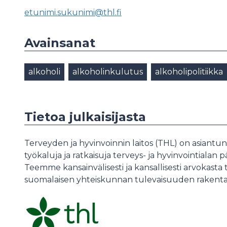
etunimi.sukunimi@thl.fi
Avainsanat
alkoholi
alkoholinkulutus
alkoholipolitiikka
Tietoa julkaisijasta
Terveyden ja hyvinvoinnin laitos (THL) on asiantun
työkaluja ja ratkaisuja terveys- ja hyvinvointialan
Teemme kansainvälisesti ja kansallisesti arvokasta
suomalaisen yhteiskunnan tulevaisuuden rakent