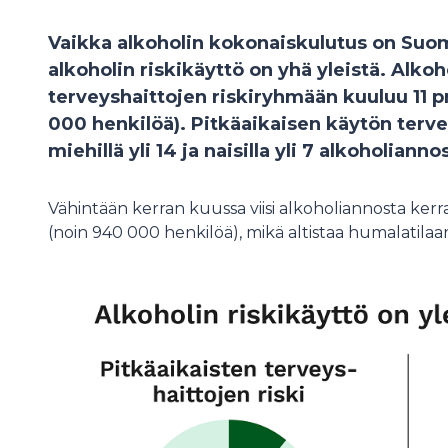
Vaikka alkoholin kokonaiskulutus on Su
alkoholin riskikäyttö on yhä yleistä. Alko
terveyshaittojen riskiryhmään kuuluu 11 p
000 henkilöä). Pitkäaikaisen käytön tervey
miehillä yli 14 ja naisilla yli 7 alkoholianno
Vähintään kerran kuussa viisi alkoholiannosta kerra
(noin 940 000 henkilöä), mikä altistaa humalatilaan li