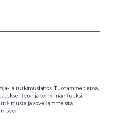
tija- ja tutkimuslaitos. Tuotamme tietoa,
 päätöksenteon ja toiminnan tueksi.
 tutkimusta ja sovellamme sitä
amiseen.