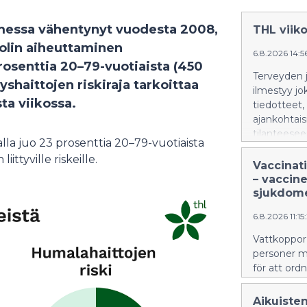
omessa vähentynyt vuodesta 2008,
THL viiko
holin aiheuttaminen
6.8.2026 14:5
rosenttia 20–79-vuotiaista (450
Terveyden j
shaittojen riskiraja tarkoittaa
ilmestyy jo
sta viikossa.
tiedotteet,
ajankohtaisi
tilanteesee
lla juo 23 prosenttia 20–79-vuotiaista
THL:n tapa
ittyville riskeille.
https://thl
Vaccinati
mediaa arki
– vaccine
info(at)thl
sjukdome
toimeenpan
6.8.2026 11:1
monelta osi
erityisesti
Vattkoppor 
laatimisess
personer m
lähtenyt li
för att ord
ensisijaist
riittävyyte
Aikuisten
lisätietoa 