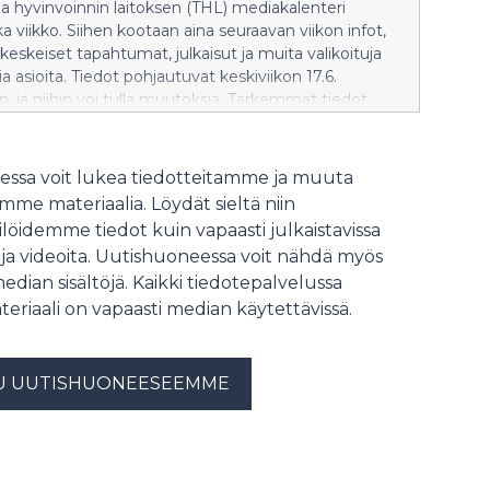
a hyvinvoinnin laitoksen (THL) mediakalenteri
ka viikko. Siihen kootaan aina seuraavan viikon infot,
 keskeiset tapahtumat, julkaisut ja muita valikoituja
a asioita. Tiedot pohjautuvat keskiviikon 17.6.
n, ja niihin voi tulla muutoksia. Tarkemmat tiedot
htumista ja webinaareista tapahtumakalenterissa.
.fi/ajankohtaista/tapahtumat THL:n viestintä palvelee
sin klo 9–16, puh. 029 524 6161, sähköposti:
ssa voit lukea tiedotteitamme ja muuta
fi Tiedotteet to 25.6. Väestön luottamus sosiaali- ja
me materiaalia. Löydät sieltä niin
oltoon on laskenut. Vaikka palveluiden laatu ja
löidemme tiedot kuin vapaasti julkaistavissa
emus eivät ole heikentyneet, luottamuksen lasku on
 ja videoita. Uutishuoneessa voit nähdä myös
aali sote-järjestelmän oikeutuksen heikkenemisestä.
median sisältöjä. Kaikki tiedotepalvelussa
e kymmenen keinoa sote-järjestelmän
n vahvistamiseksi ja ihmisten luottamuksen
teriaali on vapaasti median käytettävissä.
i. Julkaisu liittyy Suomi Areenan
ilaisuuteemme. Lisätiedot: piritta.rautavuori(at)thl.fi,
4 7120 Uutiset ke 1.7. Lemmikkikoira
U UUTISHUONEESEEMME