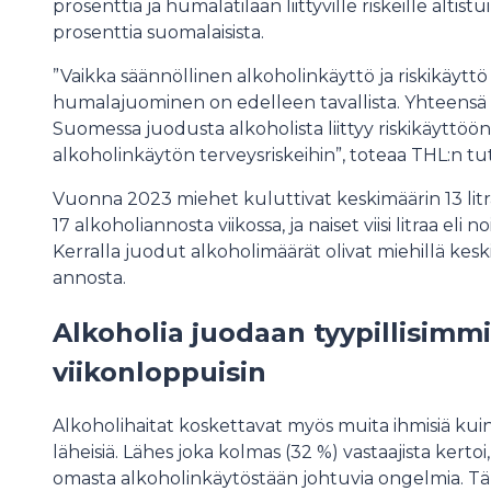
prosenttia ja humalatilaan liittyville riskeille alti
prosenttia suomalaisista.
”Vaikka säännöllinen alkoholinkäyttö ja riskikäyttö
humalajuominen on edelleen tavallista. Yhteensä 
Suomessa juodusta alkoholista liittyy riskikäyttöö
alkoholinkäytön terveysriskeihin”, toteaa THL:n t
Vuonna 2023 miehet kuluttivat keskimäärin 13 litr
17 alkoholiannosta viikossa, ja naiset viisi litraa eli 
Kerralla juodut alkoholimäärät olivat miehillä keski
annosta.
Alkoholia juodaan tyypillisimm
viikonloppuisin
Alkoholihaitat koskettavat myös muita ihmisiä kuin 
läheisiä. Lähes joka kolmas (32 %) vastaajista kertoi,
omasta alkoholinkäytöstään johtuvia ongelmia. Tä