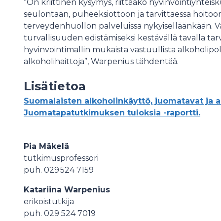
”On kriittinen kysymys, riittääkö hyvinvointiyhtei
seulontaan, puheeksiottoon ja tarvittaessa hoitoon
terveydenhuollon palveluissa nykyiselläänkään. V
turvallisuuden edistämiseksi kestävällä tavalla ta
hyvinvointimallin mukaista vastuullista alkoholipol
alkoholihaittoja”, Warpenius tähdentää.
Lisätietoa
Suomalaisten alkoholinkäyttö, juomatavat ja al
Juomatapatutkimuksen tuloksia -raportti.
Pia Mäkelä
tutkimusprofessori
puh. 029 524 7159
Katariina Warpenius
erikoistutkija
puh. 029 524 7019