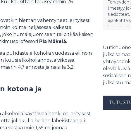
stui kuukausittain tai useammin 26
Terveyden j
ilmestyy jo
tiedotteet,
 ovatkin hieman vähentyneet, erityisesti
ajankohtaisi
tilanteesee
noin kolme neljäsosaa kaikesta
THL:n tapa
n, joko humalajuomiseen tai pitkäaikaisen
https://thl
utkimusprofessori
Pia Mäkelä.
mediaa arki
Uutishuonee
info(at)thl.
aa puhdasta alkoholia vuodessa eli noin
julkaisemaam
terveydenhu
noin kuusi alkoholiannosta viikossa.
yhteyshenki
asiakaskok
määrin 4,7 annosta ja naisilla 3,2
olevia kuvia
vakava sign
sosiaalisen 
Julkaisemm
kestävyyde
julkaistu ma
in kotona ja
lisäämiseks
kutsuvierast
puh. 029 52
TUTUST
alkoholia käyttävää henkilöä, erityisesti
 että jollakulla heidän läheisistään oli
mä vastaa noin 1,35 miljoonaa