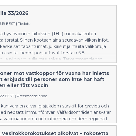
lla 33/2026
6:19 EEST
|
Tiedote
a hyvinvoinnin laitoksen (THL) mediakalenteri
ka torstai. Siihen kootaan aina seuraavan viikon infot,
 keskeiset tapahtumat, julkaisut ja muita valikoituja
a asioita. Tiedot pohjautuvat torstain 6.8.
n, ja niihin voi tulla muutoksia. Tarkemmat tiedot
htumista ja webinaareista tapahtumakalenterissa.
.fi/ajankohtaista/tapahtumat THL:n viestintä palvelee
oner mot vattkoppor för vuxna har inletts
sin klo 9–16, puh. 029 524 6161, sähköposti:
t erbjuds till personer som inte har haft
.fi Uutiset to 13.8. Uuden vammaispalvelulain
n eller fått vaccin
o on hyvinvointialueiden arvion mukaan sujunut
5:22 EEST
|
Pressmeddelande
n hyvin, ja asiakkaiden osallisuus on toteutunut
 palvelutarpeen arvioinnissa ja asiakassuunnitelmien
kan vara en allvarlig sjukdom särskilt för gravida och
a. THL:n raportissa käy ilmi, että toimeenpano on
ed nedsatt immunförsvar. Välfärdsområden ansvarar
ikkeelle, mutta asiakasprosessien sujuvuuteen,
na vaccinationerna och informera om dem regionalt.
en palveluiden saatavuuteen ja resurssien
en on edelleen kiinnitettävä huomiota. Seuranta tuo
 vesirokkorokotukset alkoivat – rokotetta
vuoteen 2027 asti. Lisätiedot