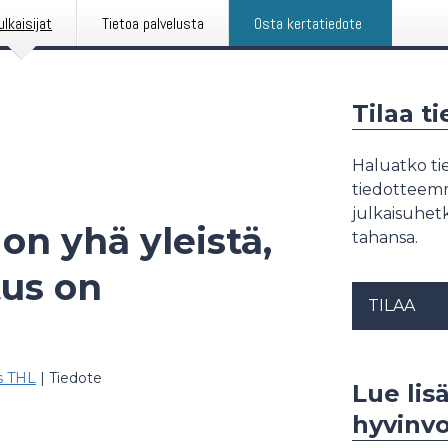
ulkaisijat
Tietoa palvelusta
Osta kertatiedote
Tilaa t
Haluatko tie
tiedotteemme
julkaisuhetk
on yhä yleistä,
tahansa.
tus on
TILAA
os THL
|
Tiedote
Lue lis
hyvinvo