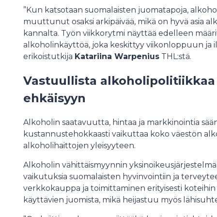
”Kun katsotaan suomalaisten juomatapoja, alkoholi
muuttunut osaksi arkipäivää, mikä on hyvä asia al
kannalta. Työn viikkorytmi näyttää edelleen määr
alkoholinkäyttöä, joka keskittyy viikonloppuun ja i
erikoistutkija
Katariina Warpenius
THL:stä.
Vastuullista alkoholipolitiikkaa
ehkäisyyn
Alkoholin saatavuutta, hintaa ja markkinointia säänt
kustannustehokkaasti vaikuttaa koko väestön alk
alkoholihaittojen yleisyyteen.
Alkoholin vähittäismyynnin yksinoikeusjärjestelmän
vaikutuksia suomalaisten hyvinvointiin ja terveyt
verkkokauppa ja toimittaminen erityisesti koteihin v
käyttävien juomista, mikä heijastuu myös lähisuhtei