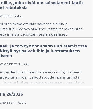
 niille, jotka eivät ole sairastaneet tautia
et rokotuksia
5:22 EEST
|
Tiedote
oi olla vakava etenkin raskaana olevilla ja
teisilla. Hyvinvointialueet vastaavat rokotusten
stä ja niistä tiedottamisesta alueellisesti.
iaali- ja terveydenhuollon uudistamisessa
kittyä nyt palveluihin ja luottamuksen
miseen
:01:00 EEST
|
Tiedote
a terveydenhuollon kehittämisessä on nyt tarpeen
alveluita ja niiden vaikuttavuuden parantamista,
. Tämä tarkoittaa muiden muassa sen määrittelyä,
sia palveluita julkinen sosiaali- ja terveydenhuolto
arjoaa. Tähän asti sote-järjestelmän kehittämisessä ja
lla 26/2026
a ovat korostuneet säästöt ja valtiontalouden
.
09:49 EEST
|
Tiedote