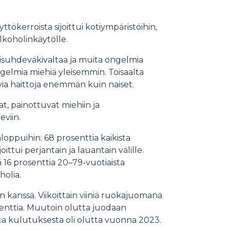
ökerroista sijoittui kotiympäristöihin,
lkoholinkäytölle.
hisuhdeväkivaltaa ja muita ongelmia
ngelmia miehiä yleisemmin. Toisaalta
ia haittoja enemmän kuin naiset.
, painottuvat miehiin ja
viin.
loppuihin: 68 prosenttia kaikista
ittui perjantain ja lauantain välille.
 16 prosenttia 20–79-vuotiaista
holia.
 kanssa. Viikoittain viiniä ruokajuomana
rosenttia. Muutoin olutta juodaan
sta kulutuksesta oli olutta vuonna 2023.