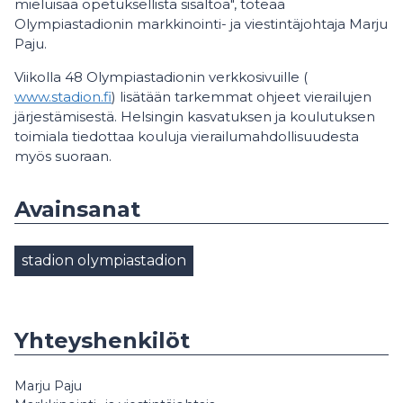
mieluisaa opetuksellista sisältöä", toteaa
Olympiastadionin markkinointi- ja viestintäjohtaja Marju
Paju.
Viikolla 48 Olympiastadionin verkkosivuille (
www.stadion.fi
) lisätään tarkemmat ohjeet vierailujen
järjestämisestä. Helsingin kasvatuksen ja koulutuksen
toimiala tiedottaa kouluja vierailumahdollisuudesta
myös suoraan.
Avainsanat
stadion olympiastadion
Yhteyshenkilöt
Marju Paju