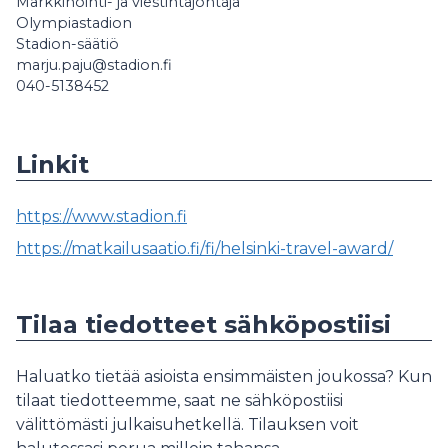
Markkinointi- ja viestintäjohtaja
Olympiastadion
Stadion-säätiö
marju.paju@stadion.fi
040-5138452
Linkit
https://www.stadion.fi
https://matkailusaatio.fi/fi/helsinki-travel-award/
Tilaa tiedotteet sähköpostiisi
Haluatko tietää asioista ensimmäisten joukossa? Kun
tilaat tiedotteemme, saat ne sähköpostiisi
välittömästi julkaisuhetkellä. Tilauksen voit