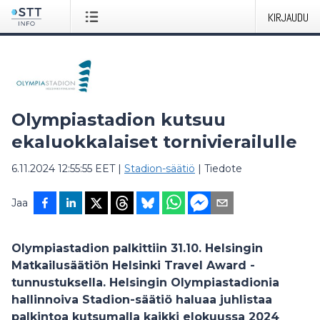
KIRJAUDU
Olympiastadion kutsuu
ekaluokkalaiset tornivierailulle
6.11.2024 12:55:55 EET
|
Stadion-säätiö
|
Tiedote
Jaa
Olympiastadion palkittiin 31.10. Helsingin
Matkailusäätiön Helsinki Travel Award -
tunnustuksella. Helsingin Olympiastadionia
hallinnoiva Stadion-säätiö haluaa juhlistaa
palkintoa kutsumalla kaikki elokuussa 2024