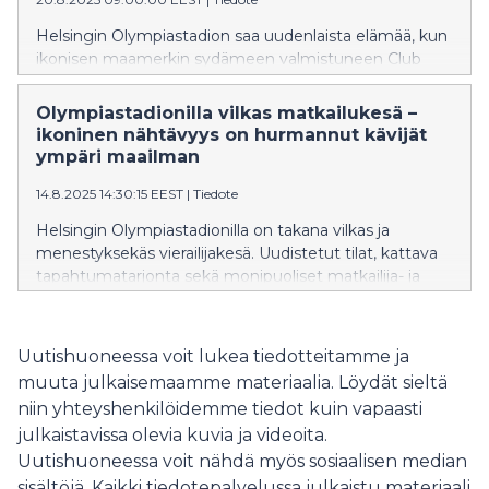
Helsingin Olympiastadion saa uudenlaista elämää, kun
ikonisen maamerkin sydämeen valmistuneen Club
Stadionin, musiikki- ja tapahtumaklubin, toiminta
käynnistyy. Syksyllä 2025 lavalle nousee monipuolinen
Olympiastadionilla vilkas matkailukesä –
kattaus kotimaisia artisteja.
ikoninen nähtävyys on hurmannut kävijät
ympäri maailman
14.8.2025 14:30:15 EEST
|
Tiedote
Helsingin Olympiastadionilla on takana vilkas ja
menestyksekäs vierailijakesä. Uudistetut tilat, kattava
tapahtumatarjonta sekä monipuoliset matkailija- ja
vierailijapalvelut houkuttelivat kesä–heinäkuussa
stadionille 200 000 kävijää.
Uutishuoneessa voit lukea tiedotteitamme ja
muuta julkaisemaamme materiaalia. Löydät sieltä
niin yhteyshenkilöidemme tiedot kuin vapaasti
julkaistavissa olevia kuvia ja videoita.
Uutishuoneessa voit nähdä myös sosiaalisen median
sisältöjä. Kaikki tiedotepalvelussa julkaistu materiaali