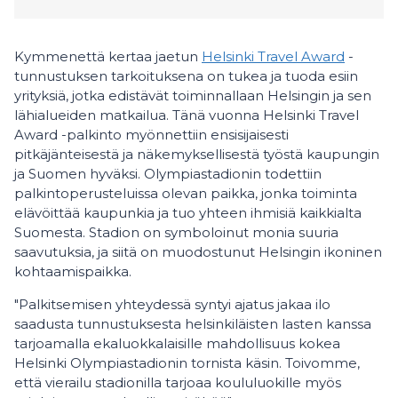
Kymmenettä kertaa jaetun
Helsinki Travel Award
-
tunnustuksen tarkoituksena on tukea ja tuoda esiin
yrityksiä, jotka edistävät toiminnallaan Helsingin ja sen
lähialueiden matkailua. Tänä vuonna Helsinki Travel
Award -palkinto myönnettiin ensisijaisesti
pitkäjänteisestä ja näkemyksellisestä työstä kaupungin
ja Suomen hyväksi. Olympiastadionin todettiin
palkintoperusteluissa olevan paikka, jonka toiminta
elävöittää kaupunkia ja tuo yhteen ihmisiä kaikkialta
Suomesta. Stadion on symboloinut monia suuria
saavutuksia, ja siitä on muodostunut Helsingin ikoninen
kohtaamispaikka.
"Palkitsemisen yhteydessä syntyi ajatus jakaa ilo
saadusta tunnustuksesta helsinkiläisten lasten kanssa
tarjoamalla ekaluokkalaisille mahdollisuus kokea
Helsinki Olympiastadionin tornista käsin. Toivomme,
että vierailu stadionilla tarjoaa koululuokille myös