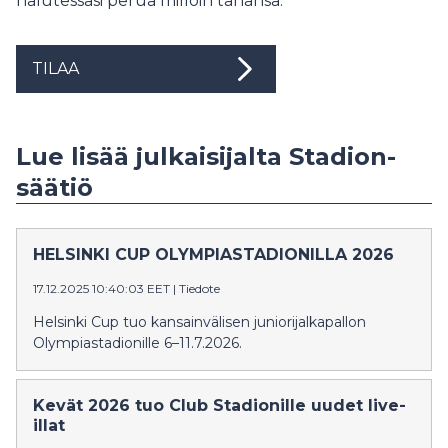
halutessasi perua milloin tahansa.
TILAA
Lue lisää julkaisijalta Stadion-
säätiö
HELSINKI CUP OLYMPIASTADIONILLA 2026
17.12.2025 10:40:03 EET
|
Tiedote
Helsinki Cup tuo kansainvälisen juniorijalkapallon
Olympiastadionille 6–11.7.2026.
Kevät 2026 tuo Club Stadionille uudet live-
illat