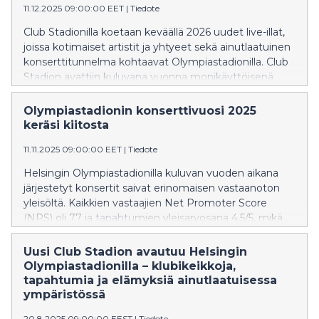
11.12.2025 09:00:00 EET
|
Tiedote
Club Stadionilla koetaan keväällä 2026 uudet live-illat,
joissa kotimaiset artistit ja yhtyeet sekä ainutlaatuinen
konserttitunnelma kohtaavat Olympiastadionilla. Club
Stadion avattiin kuluvana vuonna monikäyttöisenä
tapahtumatilana, joka soveltuu konserteille,
seminaareille ja yksityistilaisuuksille.
Olympiastadionin konserttivuosi 2025
keräsi kiitosta
11.11.2025 09:00:00 EET
|
Tiedote
Helsingin Olympiastadionilla kuluvan vuoden aikana
järjestetyt konsertit saivat erinomaisen vastaanoton
yleisöltä. Kaikkien vastaajien Net Promoter Score
(NPS) oli 77 ja tapahtumien yleisarvosana 4,5/5, mikä
kuvastaa erittäin korkeaa kävijätyytyväisyyttä.
Uusi Club Stadion avautuu Helsingin
Olympiastadionilla – klubikeikkoja,
tapahtumia ja elämyksiä ainutlaatuisessa
ympäristössä
20.8.2025 09:00:00 EEST
|
Tiedote