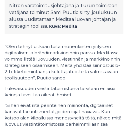
Nitron varatoimitusjohtajana ja Turun toimiston
vetäjänä toiminut Sami Puutio siirtyi joulukuun
alussa uudistamaan Meditaa luovan johtajan ja
strategin roolissa.
Kuva: Medita
”Olen tehnyt pitkään töitä monenlaisten yritysten
digitaalisen ja brändimarkkinoinnin parissa. Meditassa
voimme liittää luovuuden, viestinnän ja markkinoinnin
strategiseen osaamiseen. Meitä yhdistää kiinnostus b-
2-b-liiketoimintaan ja kuluttajatuotteita valmistavaan
teollisuuteen”, Puutio sanoo.
Tulevaisuuden viestintätoimistossa tarvitaan erilaisia
keinoja tavoittaa oikeat ihmiset.
”Siihen eivät riitä perinteinen mainonta, digitaaliset
kanavat tai uutismediat, joiden rajat häviävät. Kun
katsoo alan kilpailuissa menestyneitä töitä, näkee mitä
luovuus viestintätoimistossa parhaimmillaan saa