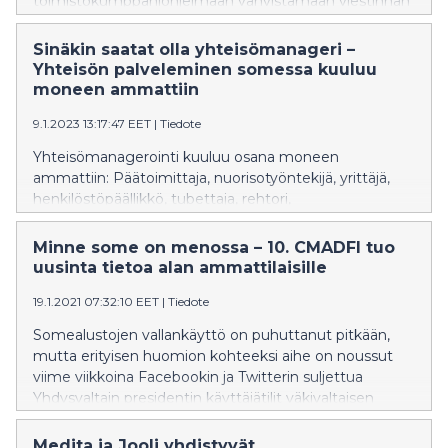
toimistokumppaniohjelmaan vahvistamaan viestinnän
keinoin asiakkaidensa luotettavuutta, tunnettuutta ja
näkyvyyttä generatiivisen tekoälyn alustoilla.
Sinäkin saatat olla yhteisömanageri –
Yhteisön palveleminen somessa kuuluu
moneen ammattiin
9.1.2023 13:17:47 EET
|
Tiedote
Yhteisömanagerointi kuuluu osana moneen
ammattiin: Päätoimittaja, nuorisotyöntekijä, yrittäjä,
henkilöstöpäällikkö, tubettaja, rehtori,
markkinointijohtaja, pappi, somevastaava,
yhteisömanagereille vuotuista CMADFI-seminaaria
Minne some on menossa – 10. CMADFI tuo
järjestävä Johanna Janhonen luettelee. – Kaikki
uusinta tietoa alan ammattilaisille
yhteisömanagerit eivät vieläkään tunnista omasta
19.1.2021 07:32:10 EET
|
Tiedote
työstään tätä roolia, vaikka olemme yrittäneet tuoda
tehtävää esiin jo 11 vuoden ajan tämän teemapäivän
Somealustojen vallankäyttö on puhuttanut pitkään,
kautta.
mutta erityisen huomion kohteeksi aihe on noussut
viime viikkoina Facebookin ja Twitterin suljettua
Yhdysvaltain presidentin käyttäjätilit väkivaltaisen
mellakan jälkeen. Mihin suuntaan sosiaalinen media on
menossa ja miten siihen tulisi suhtautua, jos se on iso
Medita ja Jooli yhdistyvät