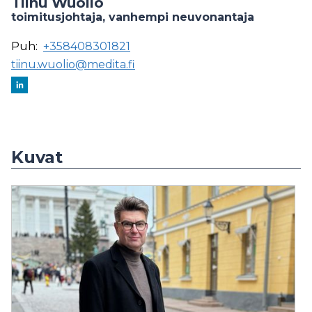
Tiinu Wuolio
toimitusjohtaja, vanhempi neuvonantaja
Puh:
+358408301821
tiinu.wuolio@medita.fi
Kuvat