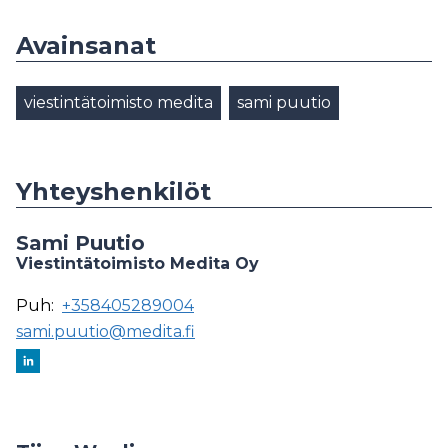
Avainsanat
viestintätoimisto medita
sami puutio
Yhteyshenkilöt
Sami Puutio
Viestintätoimisto Medita Oy
Puh:
+358405289004
sami.puutio@medita.fi