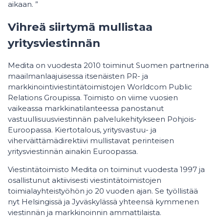
aikaan. ”
Vihreä siirtymä mullistaa
yritysviestinnän
Medita on vuodesta 2010 toiminut Suomen partnerina
maailmanlaajuisessa itsenäisten PR- ja
markkinointiviestintätoimistojen Worldcom Public
Relations Groupissa. Toimisto on viime vuosien
vaikeassa markkinatilanteessa panostanut
vastuullisuusviestinnän palvelukehitykseen Pohjois-
Euroopassa. Kiertotalous, yritysvastuu- ja
viherväittämädirektiivi mullistavat perinteisen
yritysviestinnän ainakin Euroopassa.
Viestintätoimisto Medita on toiminut vuodesta 1997 ja
osallistunut aktiivisesti viestintätoimistojen
toimialayhteistyöhön jo 20 vuoden ajan. Se työllistää
nyt Helsingissä ja Jyväskylässä yhteensä kymmenen
viestinnän ja markkinoinnin ammattilaista.