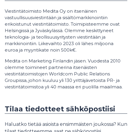
Viestintätoimisto Medita Oy on itsenäinen
vastuullisuusviestintään ja sisältömarkkinointiin
erikoistunut viestintätoimisto. Toimipisteemme ovat
Helsingissä ja Jyväskylässä. Olemme keskittyneet
teknologia- ja teollisuusyritysten viestintään ja
markkinointiin. Liikevaihto 2023 oli lähes miljoona
euroa ja myyntikate noin 500k€.
Medita on Marketing Finlandin jäsen. Vuodesta 2010
olemme toimineet partnerina itsenäisten
viestintätoimistojen Worldcom Public Relations
Groupissa, johon kuuluu yli 130 yrittäjävetoista PR- ja
viestintätoimistoa yli 40 maassa eri puolilla maailmaa.
Tilaa tiedotteet sähköpostiisi
Haluatko tietää asioista ensimmäisten joukossa? Kun
tilaat tiedotteemme, saat ne sähköpostiisi