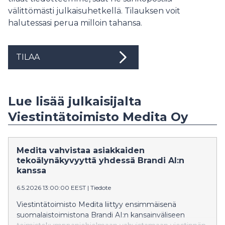
välittömästi julkaisuhetkellä. Tilauksen voit
halutessasi perua milloin tahansa.
TILAA
Lue lisää julkaisijalta
Viestintätoimisto Medita Oy
Medita vahvistaa asiakkaiden
tekoälynäkyvyyttä yhdessä Brandi AI:n
kanssa
6.5.2026 13:00:00 EEST
|
Tiedote
Viestintätoimisto Medita liittyy ensimmäisenä
suomalaistoimistona Brandi AI:n kansainväliseen