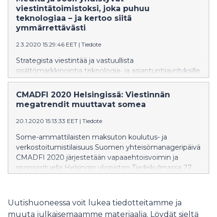
osa omaa arkea tai jopa työpaikka? Somen
viestintätoimistoksi, joka puhuu
ajankohtaisia ilmiöitä tarkastellaan alan ammattilaisten
teknologiaa – ja kertoo siitä
maksuttomassa CMADFI 2021 koulutus- ja
ymmärrettävästi
verkostoitumispäivässä verkossa 25. tammikuuta.
2.3.2020 15:29:46 EET
|
Tiedote
Strategista viestintää ja vastuullista
sisältömarkkinointia teknologia- ja asiantuntijayrityksille
tarjoavat viestintätoimistot Medita Communication Oy
ja Jooli markkinointi & viestintä Oy fuusioituvat
CMADFI 2020 Helsingissä: Viestinnän
karkauspäivän kosinnan tuloksena maaliskuusta
megatrendit muuttavat somea
alkaen. Fuusio on askel Meditan liiketoiminnan
kasvattamisessa seuraavalle tasolle.
20.1.2020 15:13:33 EET
|
Tiedote
Some-ammattilaisten maksuton koulutus- ja
verkostoitumistilaisuus Suomen yhteisömanageripäivä
CMADFI 2020 järjestetään vapaaehtoisvoimin ja
sponsorituella Helsingin yliopiston Tiedekulmassa 27.
tammikuuta. Yhdeksännen CMADFI-päivän parisataa
paikkaa varattiin loppuun päivässä heti
ilmoittautumisen avauduttua.
Uutishuoneessa voit lukea tiedotteitamme ja
muuta julkaisemaamme materiaalia. Löydät sieltä