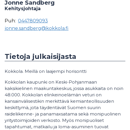
Jonne Sandberg
Kehitysjohtaja
Puh:
0447809093
jonne.sandberg@kokkola.fi
Tietoja julkaisijasta
Kokkola. Meillä on laajempi horisontti
Kokkolan kaupunki on Keski-Pohjanmaan
kaksikielinen maakuntakeskus, jossa asukkaita on noin
48.000. Kokkolan elinkeinoelämän veturi on
kansainvälisestikin merkittävä kemianteollisuuden
keskittymä, jota täydentävät Suomen suurin
raideliikenne- ja panamaxsatama sekä monipuolinen
yritystoimijoiden verkosto. Myös monipuoliset
tapahtumat, matkailu ja loma-asuminen tuovat