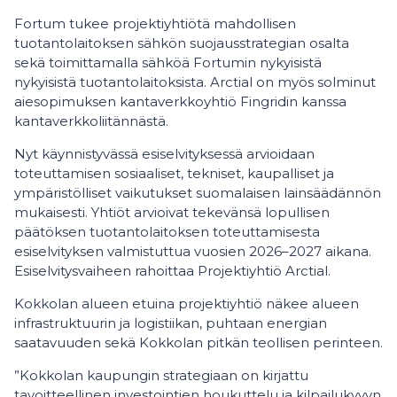
Fortum tukee projektiyhtiötä mahdollisen
tuotantolaitoksen sähkön suojausstrategian osalta
sekä toimittamalla sähköä Fortumin nykyisistä
nykyisistä tuotantolaitoksista. Arctial on myös solminut
aiesopimuksen kantaverkkoyhtiö Fingridin kanssa
kantaverkkoliitännästä.
Nyt käynnistyvässä esiselvityksessä arvioidaan
toteuttamisen sosiaaliset, tekniset, kaupalliset ja
ympäristölliset vaikutukset suomalaisen lainsäädännön
mukaisesti. Yhtiöt arvioivat tekevänsä lopullisen
päätöksen tuotantolaitoksen toteuttamisesta
esiselvityksen valmistuttua vuosien 2026–2027 aikana.
Esiselvitysvaiheen rahoittaa Projektiyhtiö Arctial.
Kokkolan alueen etuina projektiyhtiö näkee alueen
infrastruktuurin ja logistiikan, puhtaan energian
saatavuuden sekä Kokkolan pitkän teollisen perinteen.
”Kokkolan kaupungin strategiaan on kirjattu
tavoitteellinen investointien houkuttelu ja kilpailukyvyn