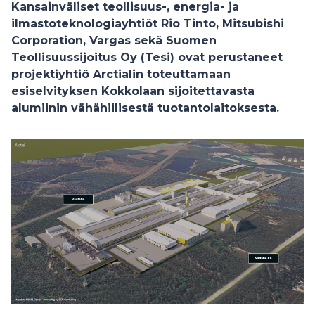
Kansainväliset teollisuus-, energia- ja
ilmastoteknologiayhtiöt Rio Tinto, Mitsubishi
Corporation, Vargas sekä Suomen
Teollisuussijoitus Oy (Tesi) ovat perustaneet
projektiyhtiö Arctialin toteuttamaan
esiselvityksen Kokkolaan sijoitettavasta
alumiinin vähähiilisestä tuotantolaitoksesta.