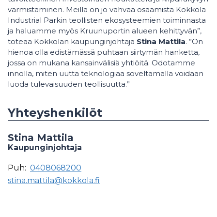
varmistaminen. Meillä on jo vahvaa osaamista Kokkola
Industrial Parkin teollisten ekosysteemien toiminnasta
ja haluamme myös Kruunuportin alueen kehittyvän”,
toteaa Kokkolan kaupunginjohtaja
Stina Mattila
. ”On
hienoa olla edistämässä puhtaan siirtymän hanketta,
jossa on mukana kansainvälisiä yhtiöitä. Odotamme
innolla, miten uutta teknologiaa soveltamalla voidaan
luoda tulevaisuuden teollisuutta.”
Yhteyshenkilöt
Stina Mattila
Kaupunginjohtaja
Puh:
0408068200
stina.mattila@kokkola.fi