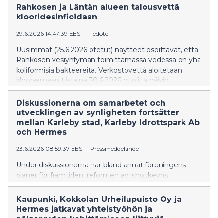
Rahkosen ja Läntän alueen talousvettä
klooridesinfioidaan
29.6.2026 14:47:39 EEST
|
Tiedote
Uusimmat (25.6.2026 otetut) näytteet osoittavat, että
Rahkosen vesiyhtymän toimittamassa vedessä on yhä
koliformisia bakteereita. Verkostovettä aloitetaan
klooraamaan tiistaina 30.6.2026 puolilta päivin.
Diskussionerna om samarbetet och
utvecklingen av synligheten fortsätter
mellan Karleby stad, Karleby Idrottspark Ab
och Hermes
23.6.2026 08:59:37 EEST
|
Pressmeddelande
Under diskussionerna har bland annat föreningens
planer för framtiden, reformen av ishockeyns
seriesystem och de möjligheter den för med sig för
utveckling av Hermes verksamhet behandlats.
Kaupunki, Kokkolan Urheilupuisto Oy ja
Hermes jatkavat yhteistyöhön ja