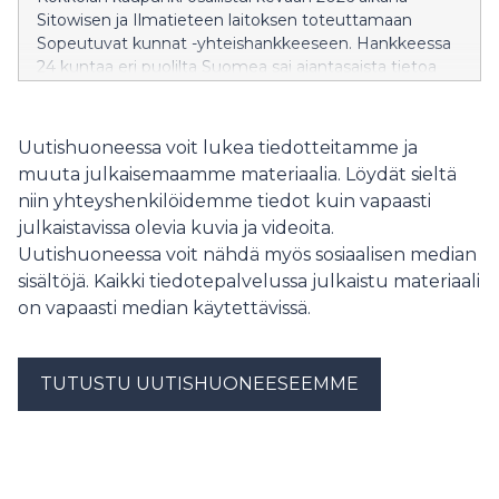
Sitowisen ja Ilmatieteen laitoksen toteuttamaan
Sopeutuvat kunnat -yhteishankkeeseen. Hankkeessa
24 kuntaa eri puolilta Suomea sai ajantasaista tietoa
ilmastonmuutoksen vaikutuksista omaan
toimintaympäristöönsä sekä työkaluja
suunnitelmalliseen varautumiseen muuttuvissa
Uutishuoneessa voit lukea tiedotteitamme ja
olosuhteissa.
muuta julkaisemaamme materiaalia. Löydät sieltä
niin yhteyshenkilöidemme tiedot kuin vapaasti
julkaistavissa olevia kuvia ja videoita.
Uutishuoneessa voit nähdä myös sosiaalisen median
sisältöjä. Kaikki tiedotepalvelussa julkaistu materiaali
on vapaasti median käytettävissä.
TUTUSTU UUTISHUONEESEEMME