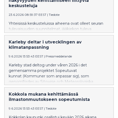
näkyvyyden kehittämiseen liittyviä
keskusteluja
23.6.2026 08:59:37 EEST
|
Tiedote
Yhteisissä keskusteluissa aiheena ovat olleet seuran
tulevaisuuden suunnitelmat, jääkiekon tuleva
sarjauudistus ja sen tuomat mahdollisuudet
Hermeksen toiminnan kehittämiselle.
Karleby deltar i utvecklingen av
klimatanpassning
9.6.2026 13:53:43 EEST
|
Pressmeddelande
Karleby stad deltog under våren 2026 i det
gemensamma projektet Sopeutuvat
kunnat (Kommuner som anpassar sig), som
genomfördes av Sitowise och Meteorologiska
institutet. Inom projektet fick 24 kommuner runt om i
Finland uppdaterad information om
Kokkola mukana kehittämässä
klimatförändringens effekter på sina
ilmastonmuutokseen sopeutumista
verksamhetsmiljöer samt verktyg för att systematiskt
9.6.2026 13:53:43 EEST
|
Tiedote
förbereda sig för förändrade förhållanden.
Kokkolan kaupunki osallistui kevään 2026 aikana