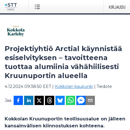
KIRJAUDU
Projektiyhtiö Arctial käynnistää
esiselvityksen – tavoitteena
tuottaa alumiinia vähähiilisesti
Kruunuportin alueella
4.12.2024 09:38:50 EET
|
Kokkolan kaupunki
|
Tiedote
Jaa
Kokkolan Kruunuportin teollisuusalue on jälleen
kansainvälisen kiinnostuksen kohteena.