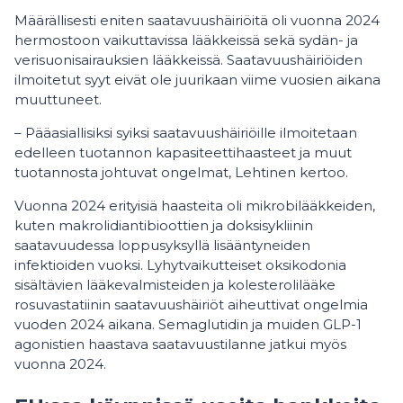
Määrällisesti eniten saatavuushäiriöitä oli vuonna 2024
hermostoon vaikuttavissa lääkkeissä sekä sydän- ja
verisuonisairauksien lääkkeissä. Saatavuushäiriöiden
ilmoitetut syyt eivät ole juurikaan viime vuosien aikana
muuttuneet.
– Pääasiallisiksi syiksi saatavuushäiriöille ilmoitetaan
edelleen tuotannon kapasiteettihaasteet ja muut
tuotannosta johtuvat ongelmat, Lehtinen kertoo.
Vuonna 2024 erityisiä haasteita oli mikrobilääkkeiden,
kuten makrolidiantibioottien ja doksisykliinin
saatavuudessa loppusyksyllä lisääntyneiden
infektioiden vuoksi. Lyhytvaikutteiset oksikodonia
sisältävien lääkevalmisteiden ja kolesterolilääke
rosuvastatiinin saatavuushäiriöt aiheuttivat ongelmia
vuoden 2024 aikana. Semaglutidin ja muiden GLP-1
agonistien haastava saatavuustilanne jatkui myös
vuonna 2024.