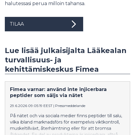
halutessasi perua milloin tahansa.
TILAA
Lue lisää julkaisijalta Lääkealan
turvallisuus- ja
kehittämiskeskus Fimea
Fimea varnar: använd inte injicerbara
peptider som säljs via nätet
29.6.2026 09:05:19 EEST
|
Pressmeddelande
På nätet och via sociala medier finns peptider till salu,
vilka ibland marknadsförs för exempelvis viktkontroll,
muskeltillväxt, återhämtning eller för att bromsa
åldrandet. En del av produkterna är injicerbara, alltså