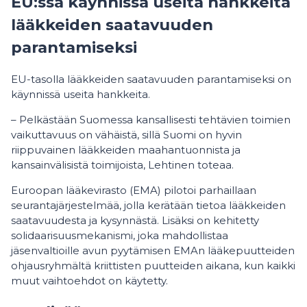
EU:ssa käynnissä useita hankkeita
lääkkeiden saatavuuden
parantamiseksi
EU-tasolla lääkkeiden saatavuuden parantamiseksi on
käynnissä useita hankkeita.
– Pelkästään Suomessa kansallisesti tehtävien toimien
vaikuttavuus on vähäistä, sillä Suomi on hyvin
riippuvainen lääkkeiden maahantuonnista ja
kansainvälisistä toimijoista, Lehtinen toteaa.
Euroopan lääkevirasto (EMA) pilotoi parhaillaan
seurantajärjestelmää, jolla kerätään tietoa lääkkeiden
saatavuudesta ja kysynnästä. Lisäksi on kehitetty
solidaarisuusmekanismi, joka mahdollistaa
jäsenvaltioille avun pyytämisen EMAn lääkepuutteiden
ohjausryhmältä kriittisten puutteiden aikana, kun kaikki
muut vaihtoehdot on käytetty.