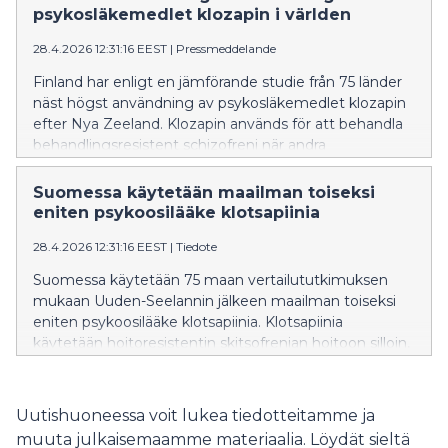
tai painonhallinnan hoitoon tarkoitetuissa lääkkeissä.
psykosläkemedlet klozapin i världen
Laillisten lääkkeiden teho, turvallisuus ja laatu
tarkistetaan ennen käyttöä. Niitä käytetään lääkärin
28.4.2026 12:31:16 EEST
|
Pressmeddelande
ohjeen mukaan ja oikeaan tarkoitukseen. Verk
Finland har enligt en jämförande studie från 75 länder
näst högst användning av psykosläkemedlet klozapin
efter Nya Zeeland. Klozapin används för att behandla
behandlingsresistent schizofreni när andra
psykosläkemedel inte har någon effekt.
Suomessa käytetään maailman toiseksi
eniten psykoosilääke klotsapiinia
28.4.2026 12:31:16 EEST
|
Tiedote
Suomessa käytetään 75 maan vertailututkimuksen
mukaan Uuden-Seelannin jälkeen maailman toiseksi
eniten psykoosilääke klotsapiinia. Klotsapiinia
käytetään hoitoresistentin skitsofrenian hoitoon silloin,
kun muut psykoosilääkkeet eivät tehoa.
Uutishuoneessa voit lukea tiedotteitamme ja
muuta julkaisemaamme materiaalia. Löydät sieltä