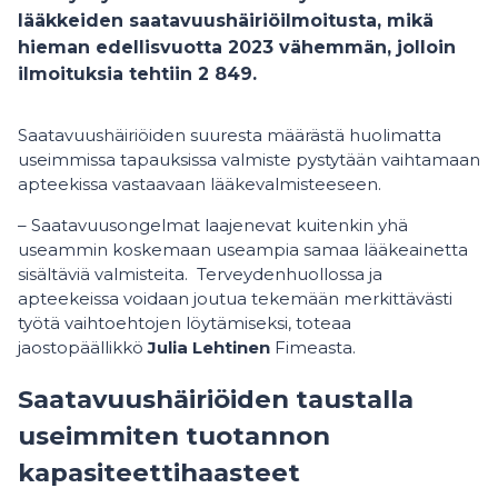
lääkkeiden saatavuushäiriöilmoitusta, mikä
hieman edellisvuotta 2023 vähemmän, jolloin
ilmoituksia tehtiin 2 849.
Saatavuushäiriöiden suuresta määrästä huolimatta
useimmissa tapauksissa valmiste pystytään vaihtamaan
apteekissa vastaavaan lääkevalmisteeseen.
– Saatavuusongelmat laajenevat kuitenkin yhä
useammin koskemaan useampia samaa lääkeainetta
sisältäviä valmisteita. Terveydenhuollossa ja
apteekeissa voidaan joutua tekemään merkittävästi
työtä vaihtoehtojen löytämiseksi, toteaa
jaostopäällikkö
Julia Lehtinen
Fimeasta.
Saatavuushäiriöiden taustalla
useimmiten tuotannon
kapasiteettihaasteet