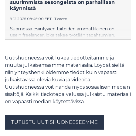
kauppa tulevien viikkojen aikana.
suurimmista sesongeista on parhaillaan
käynnissä
9.12.2025 08:45:00 EET
|
Tiedote
Suomessa esiintyvien taiteiden ammattilainen on
usein freelancer, joka tekee työtään tapahtumien,
esitysten ja tuotantojen ympärillä. Käynnissä oleva
pikkujoulusesonki on esiintyvien taiteilijoiden kiireisintä
aikaa ja usein he työllistyvätkin useassa eri roolissa
Uutishuoneessa voit lukea tiedotteitamme ja
saman sesongin aikana.
muuta julkaisemaamme materiaalia. Löydät sieltä
niin yhteyshenkilöidemme tiedot kuin vapaasti
julkaistavissa olevia kuvia ja videoita.
Uutishuoneessa voit nähdä myös sosiaalisen median
sisältöjä. Kaikki tiedotepalvelussa julkaistu materiaali
on vapaasti median käytettävissä.
TUTUSTU UUTISHUONEESEEMME