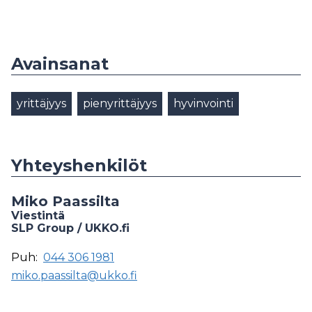
Avainsanat
yrittäjyys
pienyrittäjyys
hyvinvointi
Yhteyshenkilöt
Miko Paassilta
Viestintä
SLP Group / UKKO.fi
Puh:
044 306 1981
miko.paassilta@ukko.fi