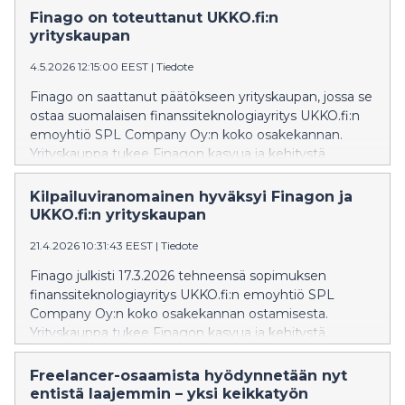
puhelimesta. Ominaisuus tukee UKKO.fi:n tuoreen
Finago on toteuttanut UKKO.fi:n
pienyrittäjyysbarometrin löydöksiä pienyrittäjien
yrityskaupan
tekoälyn käyttöön liittyen. UKKO.fi:n tuoreimman
4.5.2026 12:15:00 EEST
|
Tiedote
pienyrittäjyysbarometrin mukaan yrittäjien tekoälyn
käyttö on vielä hajanaista, ja tulokset viittaavat siihen,
Finago on saattanut päätökseen yrityskaupan, jossa se
että monelle yrittäjälle suurin haaste ei ole
ostaa suomalaisen finanssiteknologiayritys UKKO.fi:n
kiinnostuksen puute vaan tekoälyn sovittaminen
emoyhtiö SPL Company Oy:n koko osakekannan.
osaksi kiireistä arkea. – Tekoälyn pitää toimia siellä
Yrityskauppa tukee Finagon kasvua ja kehitystä
missä yrittäjä jo on, ei vaatia uuden sovelluksen
johtavana yritysohjelmistojen tarjoajana Pohjoismaissa.
opettelua, sanoo UKKO.fi:n perustaja Ukko
Kilpailuviranomainen hyväksyi Finagon ja
Kumpulainen. Tähän tarpeeseen UKKO.fi kehitti uuden
UKKO.fi:n yrityskaupan
UKKO Tekoälyapurin WhatsApp-ominaisuuden. - UKKO
Tekoälyapuri toimii suoraan WhatsAppissa, jotta
21.4.2026 10:31:43 EEST
|
Tiedote
tekoälyn hyödyntäminen olisi yrittäjälle
Finago julkisti 17.3.2026 tehneensä sopimuksen
mahdollisimman helppoa osana päivittäistä työtä.
finanssiteknologiayritys UKKO.fi:n emoyhtiö SPL
WhatsAppin kautta yrittäjä voi esimerkiksi luoda
Company Oy:n koko osakekannan ostamisesta.
laskuja ja lisätä kuitteja kirjanpi
Yrityskauppa tukee Finagon kasvua ja kehitystä
johtavana yritysohjelmistojen tarjoajana Pohjoismaissa.
Kilpailu- ja kuluttajavirasto on hyväksynyt
Freelancer-osaamista hyödynnetään nyt
yritysjärjestelyn 8.4.2026. Tavoitteena on toteuttaa
entistä laajemmin – yksi keikkatyön