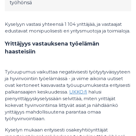
työhönsä
Kyselyyn vastasi yhteensä 1 104 yrittäjää, ja vastaajat
edustavat monipuolisesti eri yritysmuotoja ja toimialoja.
Yrittäjyys vastauksena työelämän
haasteisiin
Työuupumus vaikuttaa negatiivisesti työtyytyväisyyteen
ja hyvinvointiin työelämässä - ja viime aikoina uutiset
ovat kertoneet kasvavasta työuupumuksesta erityisesti
palkansaajien keskuudessa.
UKKO.fi
halusi
pienyrittäjyyskyselyssään selvittää, miten yrittäjät
kokevat hyvinvointiinsa liittyvät asiat ja nähdäänkö
yrittäjyys mahdollisuutena parantaa omaa
työhyvinvointiaan.
Kyselyn mukaan erityisesti osakeyhtiöyrittäjät