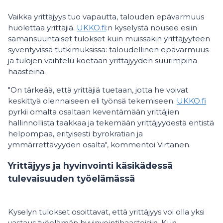
Vaikka yrittäjyys tuo vapautta, talouden epävarmuus
huolettaa yrittäjiä.
UKKO.fi
:n kyselystä nousee esiin
samansuuntaiset tulokset kuin muissakin yrittäjyyteen
syventyvissä tutkimuksissa:
taloudellinen epävarmuus
ja tulojen vaihtelu koetaan yrittäjyyden suurimpina
haasteina.
"On tärkeää, että yrittäjiä tuetaan, jotta he voivat
keskittyä olennaiseen eli työnsä tekemiseen.
UKKO.fi
pyrkii omalta osaltaan keventämään yrittäjien
hallinnollista taakkaa ja tekemään yrittäjyydestä entistä
helpompaa, erityisesti byrokratian ja
ymmärrettävyyden osalta", kommentoi Virtanen.
Yrittäjyys ja hyvinvointi käsikädessä
tulevaisuuden työelämässä
Kyselyn tulokset osoittavat, että yrittäjyys voi olla yksi
vastaus työelämän hyvinvointihaasteisiin. Kun