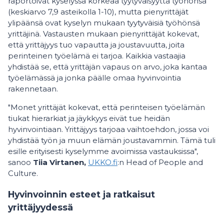
raportoivat kyselyssä korkeaa tyytyväisyyttä työhönsä
(keskiarvo 7,9 asteikolla 1-10), mutta pienyrittäjät
ylipäänsä ovat kyselyn mukaan tyytyväisiä työhönsä
yrittäjinä. Vastausten mukaan pienyrittäjät kokevat,
että yrittäjyys tuo vapautta ja joustavuutta, joita
perinteinen työelämä ei tarjoa. Kaikkia vastaajia
yhdistää se, että yrittäjän vapaus on arvo, joka kantaa
työelämässä ja jonka päälle omaa hyvinvointia
rakennetaan.
"Monet yrittäjät kokevat, että perinteisen työelämän
tiukat hierarkiat ja jäykkyys eivät tue heidän
hyvinvointiaan. Yrittäjyys tarjoaa vaihtoehdon, jossa voi
yhdistää työn ja muun elämän joustavammin. Tämä tuli
esille erityisesti kyselymme avoimissa vastauksissa",
sanoo
Tiia Virtanen,
UKKO.fi
:n Head of People and
Culture.
Hyvinvoinnin esteet ja ratkaisut
yrittäjyydessä