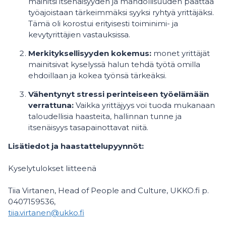
mainitsi itsenäisyyden ja mahdollisuuden päättää
työajoistaan tärkeimmäksi syyksi ryhtyä yrittäjäksi.
Tämä oli korostui erityisesti toiminimi- ja
kevytyrittäjien vastauksissa.
Merkityksellisyyden kokemus:
monet yrittäjät
mainitsivat kyselyssä halun tehdä työtä omilla
ehdoillaan ja kokea työnsä tärkeäksi.
Vähentynyt stressi perinteiseen työelämään
verrattuna:
Vaikka yrittäjyys voi tuoda mukanaan
taloudellisia haasteita, hallinnan tunne ja
itsenäisyys tasapainottavat niitä.
Lisätiedot ja haastattelupyynnöt:
Kyselytulokset liitteenä
Tiia Virtanen, Head of People and Culture, UKKO.fi p.
0407159536,
tiia.virtanen@ukko.fi