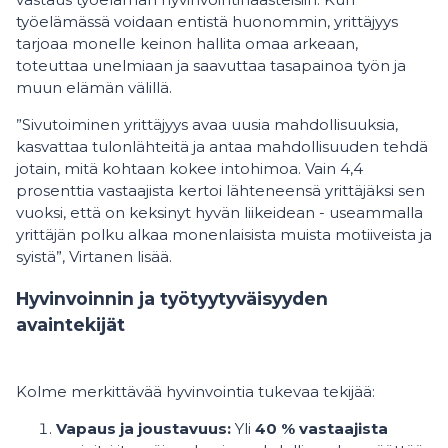
työelämässä voidaan entistä huonommin, yrittäjyys
tarjoaa monelle keinon hallita omaa arkeaan,
toteuttaa unelmiaan ja saavuttaa tasapainoa työn ja
muun elämän välillä.
”Sivutoiminen yrittäjyys avaa uusia mahdollisuuksia,
kasvattaa tulonlähteitä ja antaa mahdollisuuden tehdä
jotain, mitä kohtaan kokee intohimoa. Vain 4,4
prosenttia vastaajista kertoi lähteneensä yrittäjäksi sen
vuoksi, että on keksinyt hyvän liikeidean - useammalla
yrittäjän polku alkaa monenlaisista muista motiiveista ja
syistä”, Virtanen lisää.
Hyvinvoinnin ja työtyytyväisyyden
avaintekijät
Kolme merkittävää hyvinvointia tukevaa tekijää:
Vapaus ja joustavuus:
Yli
40 % vastaajista