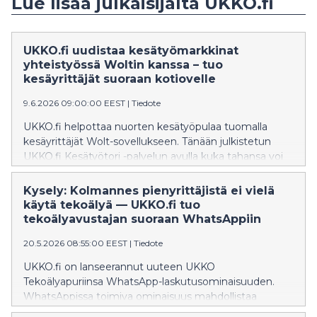
Lue lisää julkaisijalta UKKO.fi
UKKO.fi uudistaa kesätyömarkkinat
yhteistyössä Woltin kanssa – tuo
kesäyrittäjät suoraan kotiovelle
9.6.2026 09:00:00 EEST
|
Tiedote
UKKO.fi helpottaa nuorten kesätyöpulaa tuomalla
kesäyrittäjät Wolt-sovellukseen. Tänään julkistetun
UKKO.fi Kesätyötori -palvelun avulla kuka tahansa voi
tilata kesäyrittäjän kotiovelleen 9. kesäkuuta alkaen.
Kysely: Kolmannes pienyrittäjistä ei vielä
käytä tekoälyä — UKKO.fi tuo
tekoälyavustajan suoraan WhatsAppiin
20.5.2026 08:55:00 EEST
|
Tiedote
UKKO.fi on lanseerannut uuteen UKKO
Tekoälyapuriinsa WhatsApp-laskutusominaisuuden.
WhatsAppissa toimiva ominaisuus mahdollistaa
laskujen luomisen ja kuittien kirjaamisen suoraan