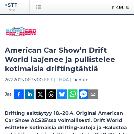
KIRJAUDU
American Car Show’n Drift
World laajenee ja pullistelee
kotimaisia driftingtähtiä
26.2.2025 06:33:00 EET
|
FHRA
|
Tiedote
Jaa
Drifting esittäytyy 18.-20.4. Original American
Car Show ACS25’ssa voimallisesti. Drift World
esittelee kotimaisia drifting-autoja ja -kalustoa