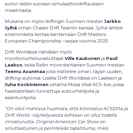
auton rattiin suoraan simulaattoridriftauksen
maailmasta.
Mukana on myös driftingin Suomen mestari
Jarkko
Jylhä
oman Chaser Drift Teamin kanssa. Jylhä lähtee
ensimmäistä kertaa kiertämään Drift Masters
European Championship –sarjaa vuonna 2025.
Drift Worldissä nähdään myös
moottoriurheiluvaikuttajat
Ville Kaukonen
ja
Pauli
Laakso
, sekä Rallin moninkertainen Suomen mestari
Teemu Asunmaa
joka esittelee oman, täysin uuden,
drifting-autonsa. Lisäksi Drift Worldissä on Laakson ja
Juha Koskiniemen
vetämä
Missä Vika! ACS-live, jossa
haastatellaan tunnettuja autourheilijoita ja
asiantuntijoita.
“On ollut mahtava huomata, että kiinnostus ACS25’ta ja
Drift World -näyttelyosiota kohtaan on ollut todella
innostunutta. Original American Car Show on
ainutlaatuinen ja perinteikäs tapahtuma, mikä