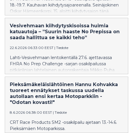
18.-19.7. Kauhavan kiihdytysajoareenalla. Seinäjokinen
Oskar Hämeenkorpi, 15, aloitti kiihdytysajon tänä
vuonna.
Vesivehmaan kiihdytyskisoissa huimia
katuautoja – ”Suurin haaste No Prepissa on
saada hallittua se kaikki teho”
22.6.2026 06:33:00 EEST
|
Tiedote
Lahti-Vesivehmaan lentokentällä 27.6. ajettavassa
FHRA No Prep Challenge -sarjan osakilpailussa
pitkänlinjan lahtelainen autonrakentaja Mikko Puha
kiihdyttää katuvolkkarilla, jossa on tehoa toistatuhatta
hevosvoimaa.
Pieksämäkeläislähtöinen Hannu Kohvakka
tuoreet ennätykset taskussa uudella
autollaan ensi kertaa Motoparkkiin -
"Odotan kovasti!"
8.6.2026 06:38:00 EEST
|
Tiedote
CRT Race Products SM2 -osakilpailu ajetaan 13.-14.6.
Pieksämäen Motoparkissa.