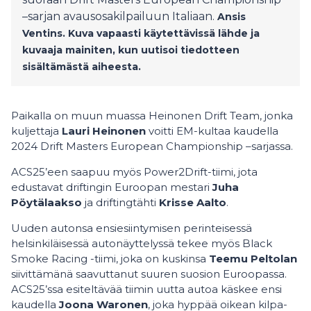
–sarjan avausosakilpailuun Italiaan.
Ansis
Ventins.
Kuva vapaasti käytettävissä lähde ja
kuvaaja mainiten, kun uutisoi tiedotteen
sisältämästä aiheesta.
Paikalla on muun muassa Heinonen Drift Team, jonka
kuljettaja
Lauri Heinonen
voitti EM-kultaa kaudella
2024 Drift Masters European Championship –sarjassa.
ACS25’een saapuu myös Power2Drift-tiimi, jota
edustavat driftingin Euroopan mestari
Juha
Pöytälaakso
ja driftingtähti
Krisse Aalto
.
Uuden autonsa ensiesiintymisen perinteisessä
helsinkiläisessä autonäyttelyssä tekee myös Black
Smoke Racing -tiimi, joka on kuskinsa
Teemu Peltolan
siivittämänä saavuttanut suuren suosion Euroopassa.
ACS25’ssa esiteltävää tiimin uutta autoa käskee ensi
kaudella
Joona Waronen
, joka hyppää oikean kilpa-