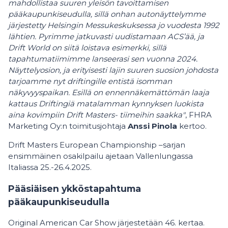
mahdollistaa suuren yleisön tavoittamisen
pääkaupunkiseudulla, sillä onhan autonäyttelymme
järjestetty Helsingin Messukeskuksessa jo vuodesta 1992
lähtien. Pyrimme jatkuvasti uudistamaan ACS’ää, ja
Drift World on siitä loistava esimerkki, sillä
tapahtumatiimimme lanseerasi sen vuonna 2024.
Näyttelyosion, ja erityisesti lajin suuren suosion johdosta
tarjoamme nyt driftingille entistä isomman
näkyvyyspaikan. Esillä on ennennäkemättömän laaja
kattaus Driftingiä matalamman kynnyksen luokista
aina kovimpiin Drift Masters- tiimeihin saakka"
, FHRA
Marketing Oy:n toimitusjohtaja
Anssi Pinola
kertoo.
Drift Masters European Championship –sarjan
ensimmäinen osakilpailu ajetaan Vallenlungassa
Italiassa 25.-26.4.2025.
Pääsiäisen ykköstapahtuma
pääkaupunkiseudulla
Original American Car Show järjestetään 46. kertaa.