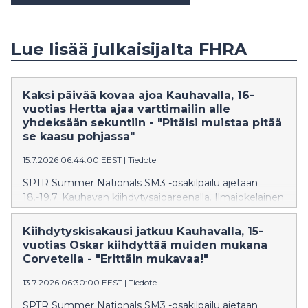
Lue lisää julkaisijalta FHRA
Kaksi päivää kovaa ajoa Kauhavalla, 16-
vuotias Hertta ajaa varttimailin alle
yhdeksään sekuntiin - "Pitäisi muistaa pitää
se kaasu pohjassa"
15.7.2026 06:44:00 EEST
|
Tiedote
SPTR Summer Nationals SM3 -osakilpailu ajetaan
18.-19.7. Kauhavan kiihdytysajoareenalla. Ilmajokelainen
Hertta Lauhasmaa, 16, käskyttää isä-Jaakon Plymouth
Cudaa, jolla “Kiihdytys-Ylli” on niittänyt menestystä Top
Kiihdytyskisakausi jatkuu Kauhavalla, 15-
Doorslammer -ryhmässä.
vuotias Oskar kiihdyttää muiden mukana
Corvetella - "Erittäin mukavaa!"
13.7.2026 06:30:00 EEST
|
Tiedote
SPTR Summer Nationals SM3 -osakilpailu ajetaan