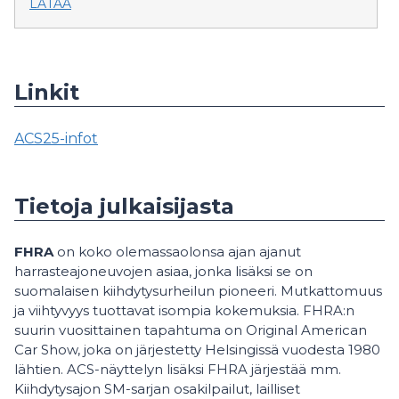
LATAA
Linkit
ACS25-infot
Tietoja julkaisijasta
FHRA
on koko olemassaolonsa ajan ajanut
harrasteajoneuvojen asiaa, jonka lisäksi se on
suomalaisen kiihdytysurheilun pioneeri. Mutkattomuus
ja viihtyvyys tuottavat isompia kokemuksia. FHRA:n
suurin vuosittainen tapahtuma on Original American
Car Show, joka on järjestetty Helsingissä vuodesta 1980
lähtien. ACS-näyttelyn lisäksi FHRA järjestää mm.
Kiihdytysajon SM-sarjan osakilpailut, lailliset