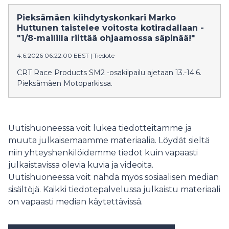
Pieksämäen kiihdytyskonkari Marko
Huttunen taistelee voitosta kotiradallaan -
"1/8-maililla riittää ohjaamossa säpinää!"
4.6.2026 06:22:00 EEST
|
Tiedote
CRT Race Products SM2 -osakilpailu ajetaan 13.-14.6.
Pieksämäen Motoparkissa.
Uutishuoneessa voit lukea tiedotteitamme ja
muuta julkaisemaamme materiaalia. Löydät sieltä
niin yhteyshenkilöidemme tiedot kuin vapaasti
julkaistavissa olevia kuvia ja videoita.
Uutishuoneessa voit nähdä myös sosiaalisen median
sisältöjä. Kaikki tiedotepalvelussa julkaistu materiaali
on vapaasti median käytettävissä.