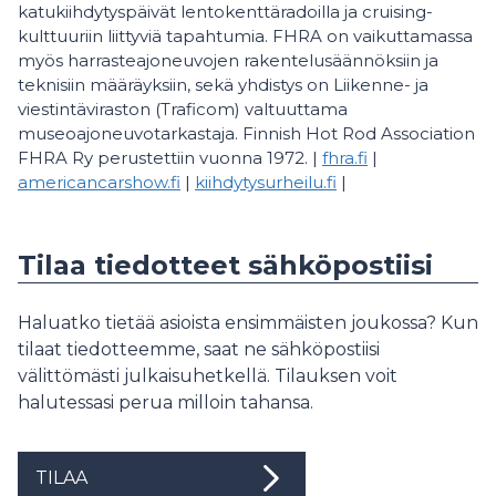
katukiihdytyspäivät lentokenttäradoilla ja cruising-
kulttuuriin liittyviä tapahtumia. FHRA on vaikuttamassa
myös harrasteajoneuvojen rakentelusäännöksiin ja
teknisiin määräyksiin, sekä yhdistys on Liikenne- ja
viestintäviraston (Traficom) valtuuttama
museoajoneuvotarkastaja. Finnish Hot Rod Association
FHRA Ry perustettiin vuonna 1972. |
fhra.fi
|
americancarshow.fi
|
kiihdytysurheilu.fi
|
Tilaa tiedotteet sähköpostiisi
Haluatko tietää asioista ensimmäisten joukossa? Kun
tilaat tiedotteemme, saat ne sähköpostiisi
välittömästi julkaisuhetkellä. Tilauksen voit
halutessasi perua milloin tahansa.
TILAA