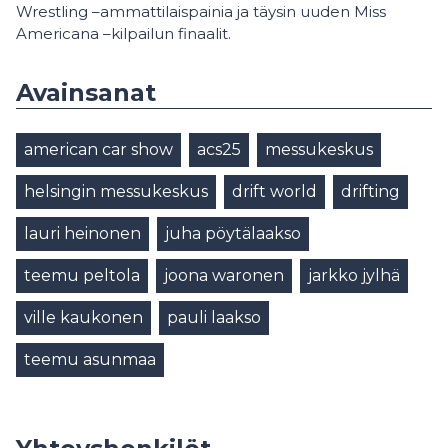
Wrestling –ammattilaispainia ja täysin uuden Miss
Americana –kilpailun finaalit.
Avainsanat
american car show
acs25
messukeskus
helsingin messukeskus
drift world
drifting
lauri heinonen
juha pöytälaakso
teemu peltola
joona waronen
jarkko jylhä
ville kaukonen
pauli laakso
teemu asunmaa