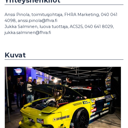
Yhteyshenkilöt
Anssi Pinola, toimitusjohtaja, FHRA Marketing, 040 041
4098, anssi.pinola@fhra.fi
Jukka Salminen, luova tuottaja, ACS25, 040 641 8029,
jukka.salminen@fhra.fi
Kuvat