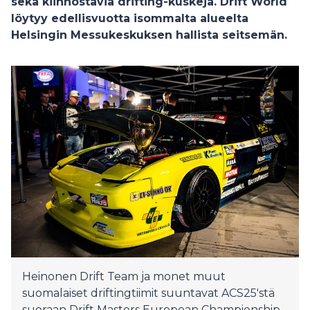
sekä kiinnostavia drifting-kuskeja. Drift World
löytyy edellisvuotta isommalta alueelta
Helsingin Messukeskuksen hallista seitsemän.
Heinonen Drift Team ja monet muut
suomalaiset driftingtiimit suuntavat ACS25'stä
suoraan Drift Masters European Championship