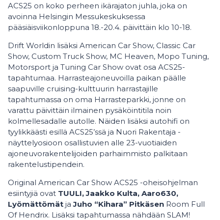
ACS25 on koko perheen ikärajaton juhla, joka on
avoinna Helsingin Messukeskuksessa
pääsiäisviikonloppuna 18.-20.4. päivittäin klo 10-18.
Drift Worldin lisäksi American Car Show, Classic Car
Show, Custom Truck Show, MC Heaven, Mopo Tuning,
Motorsport ja Tuning Car Show ovat osa ACS25-
tapahtumaa. Harrasteajoneuvoilla paikan päälle
saapuville cruising-kulttuurin harrastajille
tapahtumassa on oma Harrasteparkki, jonne on
varattu päivittäin ilmainen pysäköintitila noin
kolmellesadalle autolle. Näiden lisäksi autohifi on
tyylikkäästi esillä ACS25’ssä ja Nuori Rakentaja -
näyttelyosioon osallistuvien alle 23-vuotiaiden
ajoneuvorakentelijoiden parhaimmisto palkitaan
rakentelustipendein.
Original American Car Show ACS25 -oheisohjelman
esiintyjiä ovat
TUULI, Jaakko Kulta, Aaro630,
Lyömättömät
ja
Juho “Kihara” Pitkäsen
Room Full
Of Hendrix. Lisäksi tapahtumassa nähdään SLAM!