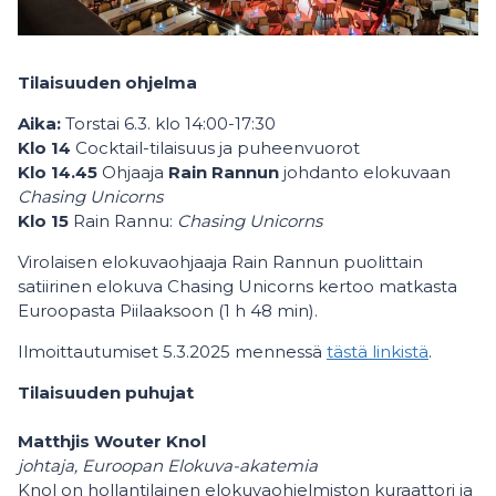
Tilaisuuden ohjelma
Aika:
Torstai 6.3. klo 14:00-17:30
Klo 14
Cocktail-tilaisuus ja puheenvuorot
Klo 14.45
Ohjaaja
Rain Rannun
johdanto elokuvaan
Chasing Unicorns
Klo 15
Rain Rannu:
Chasing Unicorns
Virolaisen elokuvaohjaaja Rain Rannun puolittain
satiirinen elokuva Chasing Unicorns kertoo matkasta
Euroopasta Piilaaksoon (1 h 48 min).
Ilmoittautumiset 5.3.2025 mennessä
tästä linkistä
.
Tilaisuuden puhujat
Matthjis Wouter Knol
johtaja, Euroopan Elokuva-akatemia
Knol on hollantilainen elokuvaohjelmiston kuraattori ja