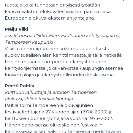
tuottaja, joka tunnetaan erityisesti työstään
kansainvälisten elokuvafestivaalien parissa sekä
Euroopan elokuva-akatemian johtajana.
Maiju Viiki
asiakkuuspäällikkö, Elämystalouden kehitysohjelma,
Tampereen kaupunki
Viikillä on monipuolinen kokemus alueellisesta
audiovisuaalisen alan kehittämisestä, ja tällä hetkellä
hän on mukana Tampereen elämystalouden
kehitysohjelmassa, joka vahvistaa kaupungin asemaa
luovien alojen ja elämysteollisuuden keskuksena.
Pertti Paltila
kulttuurivaikuttaja ja entinen Tampereen
elokuvajuhlien festivaalijohtaja
Paltila toimi Tampereen elokuvajuhlien
festivaalijohtajana 27 vuoden ajan (1974–2000) ja
hallituksen puheenjohtajana vuosina 1973–2002.
Hänen panoksensa oli keskeinen festivaalin
kehityksessä ja sen vakiinnuttamisessa merkittäväksi