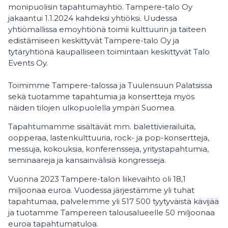
monipuolisin tapahtumayhtiö. Tampere-talo Oy
jakaantui 1.1.2024 kahdeksi yhtiöksi. Uudessa
yhtiömallissa emoyhtiönä toimii kulttuurin ja taiteen
edistämiseen keskittyvät Tampere-talo Oy ja
tytäryhtiönä kaupalliseen toimintaan keskittyvät Talo
Events Oy.
Toimimme Tampere-talossa ja Tuulensuun Palatsissa
sekä tuotamme tapahtumia ja konsertteja myös
näiden tilojen ulkopuolella ympäri Suomea.
Tapahtumamme sisältävät mm. balettivierailuita,
oopperaa, lastenkulttuuria, rock- ja pop-konsertteja,
messuja, kokouksia, konferensseja, yritystapahtumia,
seminaareja ja kansainvälisiä kongresseja.
Vuonna 2023 Tampere-talon liikevaihto oli 18,1
miljoonaa euroa. Vuodessa järjestämme yli tuhat
tapahtumaa, palvelemme yli 517 500 tyytyväistä kävijää
ja tuotamme Tampereen talousalueelle 50 miljoonaa
euroa tapahtumatuloa.