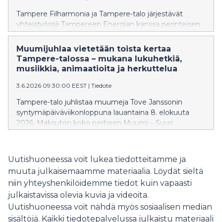
jakotilaisuuksia. Kotimainen kirjasyksy 2026 tulee
Tampere Filharmonia ja Tampere-talo järjestävät
olemaan kaunokirjallisuuden juhlaa, sillä esimerkiksi
yhteistyössä Tampereen Energian kanssa perinteisen
suosikkikirjailijat Kjell Westö, Rosa Liksom, Tommi
Puistokonsertin Tampereen Sorsapuistossa lauantaina
Kinnunen, Riikka Pulkkinen, Juhani Karila, Sirpa
8. elokuuta 2026. Tampere Filharmoniaa johtaa
Muumijuhlaa vietetään toista kertaa
Kähkönen, Johanna Annola, Katja Kettu ja Olli
orkesterin ylikapellimestari Matthew Halls, ja solistina
Tampere-talossa – mukana lukuhetkiä,
Jalonen julkaisevat tänä vuonna uudet, odotetut
laulaa tenori Tuomas Katajala. Puistokonsertti alkaa klo
musiikkia, animaatioita ja herkuttelua
teoksensa. Heidät tavataan myös marraskuun lopulla
18, ja DJ Juissi virittää puistotunnelman jo klo 15 alkaen.
Tampereella.
3.6.2026 09:30:00 EEST
|
Tiedote
Tapahtumaan on vapaa pääsy.
Tampere-talo juhlistaa muumeja Tove Janssonin
syntymäpäiväviikonloppuna lauantaina 8. elokuuta
2026. Maksuton koko perheen Muumi – Suuri
juhlapäivä -tapahtuma tarjoaa muumien ystäville
ohjelmaa hahmotapaamisista työpajoihin ja
tanssiaisista animaatiomaratoniin. Viime vuonna
Uutishuoneessa voit lukea tiedotteitamme ja
ensimmäistä kertaa järjestetty tapahtuma keräsi
muuta julkaisemaamme materiaalia. Löydät sieltä
Tampere-taloon noin 8 000 kävijää.
niin yhteyshenkilöidemme tiedot kuin vapaasti
julkaistavissa olevia kuvia ja videoita.
Uutishuoneessa voit nähdä myös sosiaalisen median
sisältöjä. Kaikki tiedotepalvelussa julkaistu materiaali