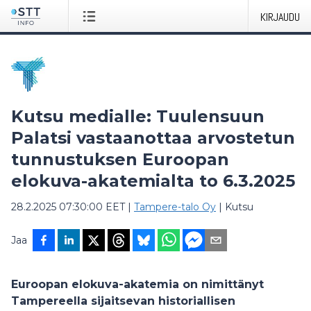
KIRJAUDU
Kutsu medialle: Tuulensuun
Palatsi vastaanottaa arvostetun
tunnustuksen Euroopan
elokuva-akatemialta to 6.3.2025
28.2.2025 07:30:00 EET
|
Tampere-talo Oy
|
Kutsu
Jaa
Euroopan elokuva-akatemia on nimittänyt
Tampereella sijaitsevan historiallisen