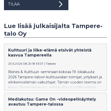
TILAA
Lue lisää julkaisijalta Tampere-
talo Oy
Kulttuuri ja liike-elämä etsivät yhteistä
kasvua Tampereella
23.6.2026 08:29:18 EEST
|
Tiedote
Bisnes & Kulttuuri -seminaari kokoaa 19. lokakuuta
2026 Tampere-taloon kulttuurialan toimijat, yritykset ja
elinkeinoelämän vaikuttajat. Tämän vuoden teema on
kasvu. Seminaari kysyy, mitä kulttuuri ja liike-elämä
voivat rakentaa yhdessä.
Mediakutsu: Game On -videopelinäyttely
avautuu Tampere-talossa