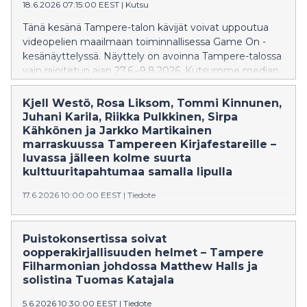
18.6.2026 07:15:00 EEST
|
Kutsu
Tänä kesänä Tampere-talon kävijät voivat uppoutua
videopelien maailmaan toiminnallisessa Game On -
kesänäyttelyssä. Näyttely on avoinna Tampere-talossa
vain rajoitetun ajan 27.6.–9.8.2026. Kutsumme median
edustajia tutustumaan näyttelyyn ennakkoon
perjantaina 26. kesäkuuta klo 12.
Kjell Westö, Rosa Liksom, Tommi Kinnunen,
Juhani Karila, Riikka Pulkkinen, Sirpa
Kähkönen ja Jarkko Martikainen
marraskuussa Tampereen Kirjafestareille –
luvassa jälleen kolme suurta
kulttuuritapahtumaa samalla lipulla
17.6.2026 10:00:00 EEST
|
Tiedote
28.–29. marraskuuta järjestettävän Tampereen
Kirjafestarit 2026 -tapahtuman ohjelma on
Puistokonsertissa soivat
pääpiirteissään valmis. Kirjallinen ohjelma sisältää
oopperakirjallisuuden helmet – Tampere
tuttuun tapaan kaikkien kirjallisuusgenrejen
Filharmonian johdossa Matthew Halls ja
kirjailijahaastatteluja, paneeleja,
solistina Tuomas Katajala
asiantuntijapuheenvuoroja ja kirjallisuuspalkintojen,
kuten Aamulehden Tulenkantaja-palkinnon
5.6.2026 10:30:00 EEST
|
Tiedote