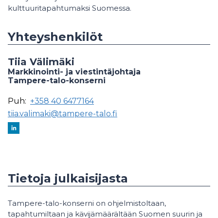
kulttuuritapahtumaksi Suomessa.
Yhteyshenkilöt
Tiia Välimäki
Markkinointi- ja viestintäjohtaja
Tampere-talo-konserni
Puh:
+358 40 6477164
tiia.valimaki@tampere-talo.fi
Tietoja julkaisijasta
Tampere-talo-konserni on ohjelmistoltaan,
tapahtumiltaan ja kävijämäärältään Suomen suurin ja