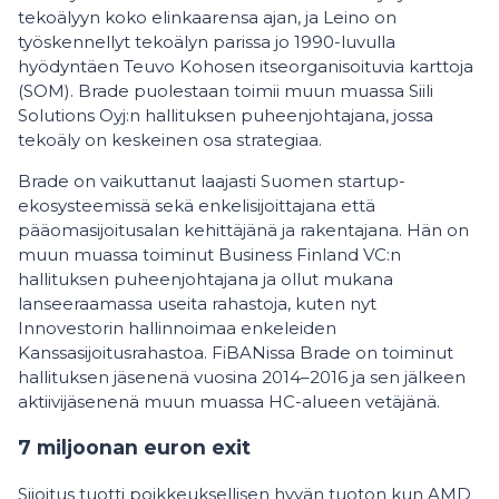
tekoälyyn koko elinkaarensa ajan, ja Leino on
työskennellyt tekoälyn parissa jo 1990-luvulla
hyödyntäen Teuvo Kohosen itseorganisoituvia karttoja
(SOM). Brade puolestaan toimii muun muassa Siili
Solutions Oyj:n hallituksen puheenjohtajana, jossa
tekoäly on keskeinen osa strategiaa.
Brade on vaikuttanut laajasti Suomen startup-
ekosysteemissä sekä enkelisijoittajana että
pääomasijoitusalan kehittäjänä ja rakentajana. Hän on
muun muassa toiminut Business Finland VC:n
hallituksen puheenjohtajana ja ollut mukana
lanseeraamassa useita rahastoja, kuten nyt
Innovestorin hallinnoimaa enkeleiden
Kanssasijoitusrahastoa. FiBANissa Brade on toiminut
hallituksen jäsenenä vuosina 2014–2016 ja sen jälkeen
aktiivijäsenenä muun muassa HC-alueen vetäjänä.
7 miljoonan euron exit
Sijoitus tuotti poikkeuksellisen hyvän tuoton kun AMD