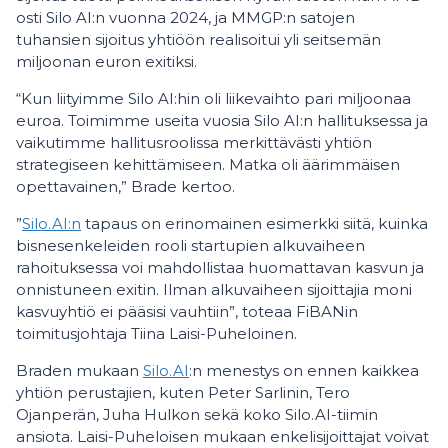
osti Silo AI:n vuonna 2024, ja MMGP:n satojen
tuhansien sijoitus yhtiöön realisoitui yli seitsemän
miljoonan euron exitiksi.
“Kun liityimme Silo AI:hin oli liikevaihto pari miljoonaa
euroa. Toimimme useita vuosia Silo AI:n hallituksessa ja
vaikutimme hallitusroolissa merkittävästi yhtiön
strategiseen kehittämiseen. Matka oli äärimmäisen
opettavainen,” Brade kertoo.
”
Silo.AI:n
tapaus on erinomainen esimerkki siitä, kuinka
bisnesenkeleiden rooli startupien alkuvaiheen
rahoituksessa voi mahdollistaa huomattavan kasvun ja
onnistuneen exitin. Ilman alkuvaiheen sijoittajia moni
kasvuyhtiö ei pääsisi vauhtiin”, toteaa FiBANin
toimitusjohtaja Tiina Laisi-Puheloinen.
Braden mukaan
Silo.AI
:n menestys on ennen kaikkea
yhtiön perustajien, kuten Peter Sarlinin, Tero
Ojanperän, Juha Hulkon sekä koko Silo.AI-tiimin
ansiota. Laisi-Puheloisen mukaan enkelisijoittajat voivat