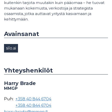
kuitenkin tarjota muutakin kuin pääomaa – he tuovat
mukanaan kokemusta, verkostoja ja strategista
osaamista, jotka auttavat yritystä kasvamaan ja
kehittymään.
Avainsanat
silo.ai
Yhteyshenkilöt
Harry Brade
MMGP
Puh:
+358 40 844 6704
+358 40 844 6704
harry.brade@mmgp.fi