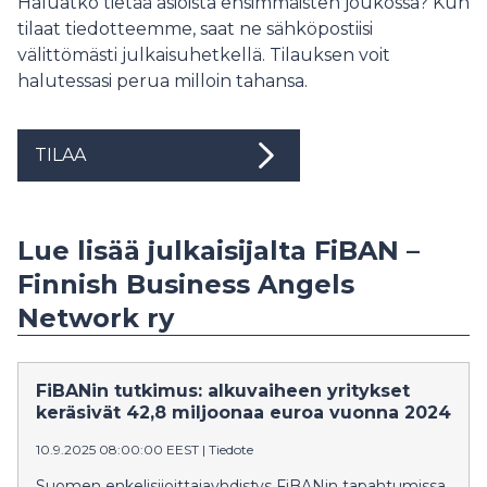
Haluatko tietää asioista ensimmäisten joukossa? Kun
tilaat tiedotteemme, saat ne sähköpostiisi
välittömästi julkaisuhetkellä. Tilauksen voit
halutessasi perua milloin tahansa.
TILAA
Lue lisää julkaisijalta FiBAN –
Finnish Business Angels
Network ry
FiBANin tutkimus: alkuvaiheen yritykset
keräsivät 42,8 miljoonaa euroa vuonna 2024
10.9.2025 08:00:00 EEST
|
Tiedote
Suomen enkelisijoittajayhdistys FiBANin tapahtumissa