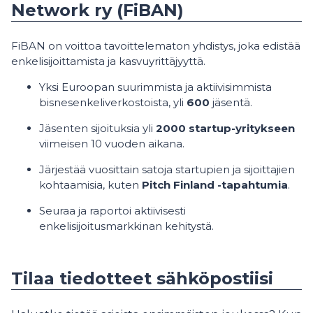
Network ry (FiBAN)
FiBAN on voittoa tavoittelematon yhdistys, joka edistää
enkelisijoittamista ja kasvuyrittäjyyttä.
Yksi Euroopan suurimmista ja aktiivisimmista
bisnesenkeliverkostoista, yli
600
jäsentä.
Jäsenten sijoituksia yli
2000 startup-yritykseen
viimeisen 10 vuoden aikana.
Järjestää vuosittain satoja startupien ja sijoittajien
kohtaamisia, kuten
Pitch Finland -tapahtumia
.
Seuraa ja raportoi aktiivisesti
enkelisijoitusmarkkinan kehitystä.
Tilaa tiedotteet sähköpostiisi