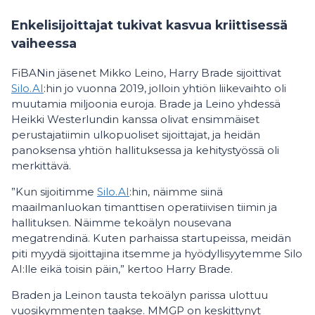
Enkelisijoittajat tukivat kasvua kriittisessä
vaiheessa
FiBANin jäsenet Mikko Leino, Harry Brade sijoittivat
Silo.AI
:hin jo vuonna 2019, jolloin yhtiön liikevaihto oli
muutamia miljoonia euroja. Brade ja Leino yhdessä
Heikki Westerlundin kanssa olivat ensimmäiset
perustajatiimin ulkopuoliset sijoittajat, ja heidän
panoksensa yhtiön hallituksessa ja kehitystyössä oli
merkittävä.
”Kun sijoitimme
Silo.AI
:hin, näimme siinä
maailmanluokan timanttisen operatiivisen tiimin ja
hallituksen. Näimme tekoälyn nousevana
megatrendinä. Kuten parhaissa startupeissa, meidän
piti myydä sijoittajina itsemme ja hyödyllisyytemme Silo
AI:lle eikä toisin päin,” kertoo Harry Brade.
Braden ja Leinon tausta tekoälyn parissa ulottuu
vuosikymmenten taakse. MMGP on keskittynyt