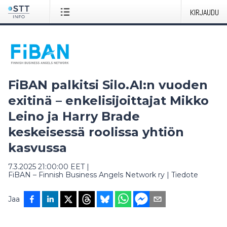
KIRJAUDU
FiBAN palkitsi Silo.AI:n vuoden
exitinä – enkelisijoittajat Mikko
Leino ja Harry Brade
keskeisessä roolissa yhtiön
kasvussa
7.3.2025 21:00:00 EET
|
FiBAN – Finnish Business Angels Network ry
|
Tiedote
Jaa