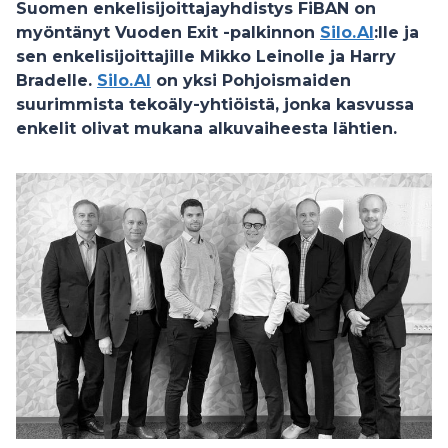
Suomen enkelisijoittajayhdistys FiBAN on
myöntänyt Vuoden Exit -palkinnon
Silo.AI
:lle ja
sen enkelisijoittajille Mikko Leinolle ja Harry
Bradelle.
Silo.AI
on yksi Pohjoismaiden
suurimmista tekoäly-yhtiöistä, jonka kasvussa
enkelit olivat mukana alkuvaiheesta lähtien.