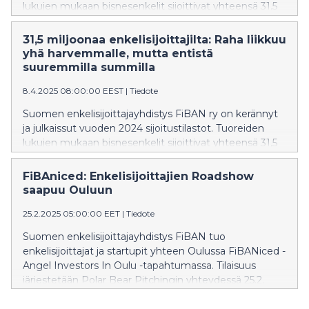
lukujen mukaan bisnesenkelit sijoittivat yhteensä 31,5
miljoonaa euroa suomalaisiin startup-yrityksiin, mikä
nosti sijoitusten määrän lähes vuoden 2022 tasolle.
31,5 miljoonaa enkelisijoittajilta: Raha liikkuu
Sijoituksia saaneiden startupien määrä kuitenkin
yhä harvemmalle, mutta entistä
väheni selvästi: vuonna 2024 rahoitusta sai 84
suuremmilla summilla
startupia, kun vuonna 2023 sijoituksia keräsi vielä 173
8.4.2025 08:00:00 EEST
|
Tiedote
yritystä.
Suomen enkelisijoittajayhdistys FiBAN ry on kerännyt
ja julkaissut vuoden 2024 sijoitustilastot. Tuoreiden
lukujen mukaan bisnesenkelit sijoittivat yhteensä 31,5
miljoonaa euroa suomalaisiin startup-yrityksiin, mikä
nosti sijoitusten määrän lähes vuoden 2022 tasolle.
FiBAniced: Enkelisijoittajien Roadshow
Sijoituksia saaneiden startupien määrä kuitenkin
saapuu Ouluun
väheni selvästi: vuonna 2024 rahoitusta sai 84
25.2.2025 05:00:00 EET
|
Tiedote
startupia, kun vuonna 2023 sijoituksia keräsi vielä 173
yritystä.
Suomen enkelisijoittajayhdistys FiBAN tuo
enkelisijoittajat ja startupit yhteen Oulussa FiBANiced -
Angel Investors In Oulu -tapahtumassa. Tilaisuus
järjestetään Polar Bear Pitchingin yhteydessä 25.2.
tiistaina klo 16.30 alkaen Technopolis Oulussa.