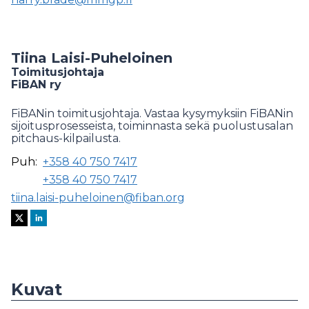
Tiina Laisi-Puheloinen
Toimitusjohtaja
FiBAN ry
FiBANin toimitusjohtaja. Vastaa kysymyksiin FiBANin
sijoitusprosesseista, toiminnasta sekä puolustusalan
pitchaus-kilpailusta.
Puh:
+358 40 750 7417
+358 40 750 7417
tiina.laisi-puheloinen@fiban.org
Kuvat