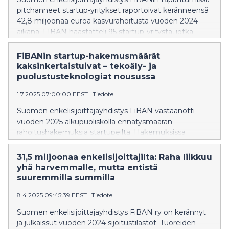
pitchanneet startup-yritykset raportoivat keränneensä
42,8 miljoonaa euroa kasvurahoitusta vuoden 2024
aikana. FIBAN haastatteli 95 startup-yritystä, jotka
olivat pitchanneet FIBANin tapahtumissa sijoittajille
loppuvuonna 2023 sekä vuoden 2024 aikana.
FiBANin startup-hakemusmäärät
Haastattelututkimus toteutettiin ensimmäistä kertaa.
kaksinkertaistuivat – tekoäly- ja
puolustusteknologiat nousussa
1.7.2025 07:00:00 EEST
|
Tiedote
Suomen enkelisijoittajayhdistys FiBAN vastaanotti
vuoden 2025 alkupuoliskolla ennätysmäärän
rahoitushakemuksia startupeilta. Hakemuksissa
korostuivat erityisesti tekoälyyn, kestävään energiaan
ja puolustus- sekä kaksoiskäyttöteknologiaan
31,5 miljoonaa enkelisijoittajilta: Raha liikkuu
keskittyvät yritykset.
yhä harvemmalle, mutta entistä
suuremmilla summilla
8.4.2025 09:45:39 EEST
|
Tiedote
Suomen enkelisijoittajayhdistys FiBAN ry on kerännyt
ja julkaissut vuoden 2024 sijoitustilastot. Tuoreiden